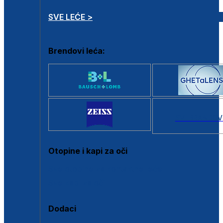
SVE LEĆE >
Brendovi leća:
SVI BRANDOV
Otopine i kapi za oči
Sve otopine za kontaktne leće
Sve kapi za oči
Dodaci