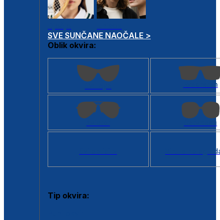
Dječje
Unisex
SVE SUNČANE NAOČALE >
Oblik okvira:
Kvadratan
Cat eye
Aviator
Četvrtasti
Svi oblici >
Virtualno ogled
Tip okvira:
Puni okvir