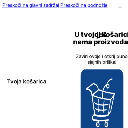
Preskoči na glavni sadržaj
Preskoči na podnožje
U tvojoj košarici još
nema proizvoda
Zaviri ovdje i otkrij puno
sjajnih prilika!
Tvoja košarica