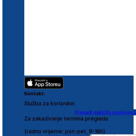
Kontakt:
Služba za korisnike:
shop@ghetaldus.hr
Pronađi najbližu poslovnic
Za zakazivanje termina pregleda
0800 222 025
(radno vrijeme: pon-pet, 8-16h)