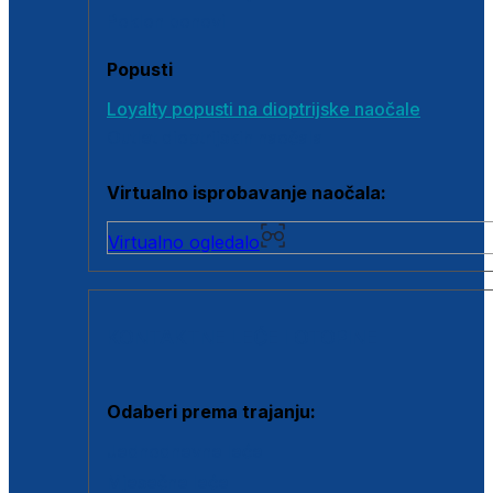
Poklon bonovi
Popusti
Loyalty popusti na dioptrijske naočale
Outlet dioptrijskih naočala
Virtualno isprobavanje naočala:
Virtualno ogledalo
KONTAKTNE LEĆE I OTOPINE
Odaberi prema trajanju:
Jednodnevne leće
Mjesečne leće