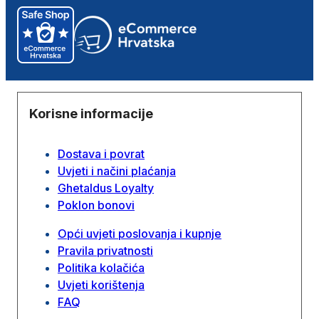
Korisne informacije
Dostava i povrat
Uvjeti i načini plaćanja
Ghetaldus Loyalty
Poklon bonovi
Opći uvjeti poslovanja i kupnje
Pravila privatnosti
Politika kolačića
Uvjeti korištenja
FAQ