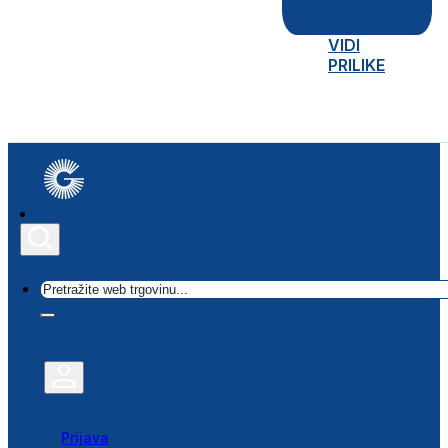
VIDI
PRILIKE
Traži
Prijava