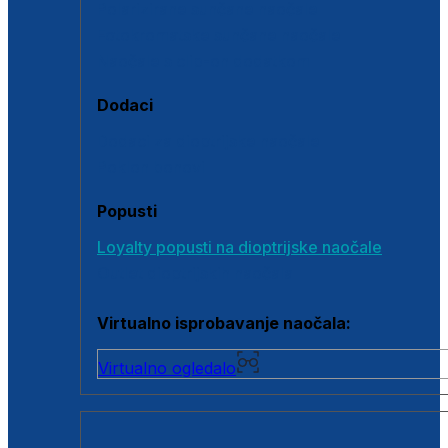
Polarizirane sunčane naočale
Fotokromatske sunčane naočale
Naočale s clip-on dodatkom
Dodaci
Dodaci za dioptrijske naočale
Poklon bonovi
Popusti
Loyalty popusti na dioptrijske naočale
Outlet dioptrijskih naočala
Virtualno isprobavanje naočala:
Virtualno ogledalo