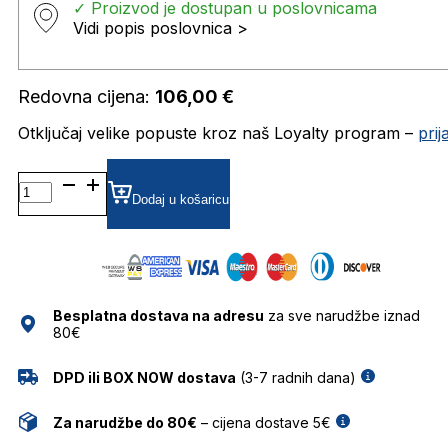
✓ Proizvod je dostupan u poslovnicama
Vidi popis poslovnica >
Redovna cijena:
106,00
€
Otključaj velike popuste kroz naš Loyalty program –
pri
LEPARCTECLA03 DIOPTRIJSKI
OKVIRI
Dodaj u košaricu
LE
PARC
količina
Besplatna dostava na adresu
za sve narudžbe iznad
80€
DPD ili BOX NOW dostava
(3-7 radnih dana)
Za narudžbe do 80€
– cijena dostave 5€