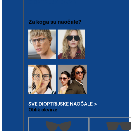
DIOPTRIJSKI OKVIRI
Za koga su naočale?
Muške
Ženske
Dječje
Unisex
SVE DIOPTRIJSKE NAOČALE >
Oblik okvira: