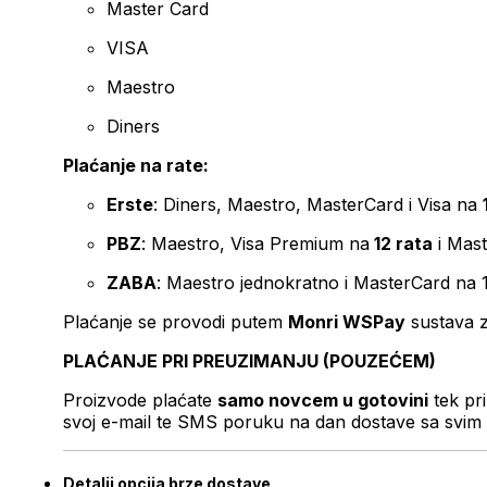
Master Card
VISA
Maestro
Diners
Plaćanje na rate:
Erste
: Diners, Maestro, MasterCard i Visa na
PBZ
: Maestro, Visa Premium na
12 rata
i Mas
ZABA
: Maestro jednokratno i MasterCard na 
Plaćanje se provodi putem
Monri WSPay
sustava z
PLAĆANJE PRI PREUZIMANJU (POUZEĆEM)
Proizvode plaćate
samo novcem u gotovini
tek pr
svoj e-mail te SMS poruku na dan dostave sa svim 
Detalji opcija brze dostave