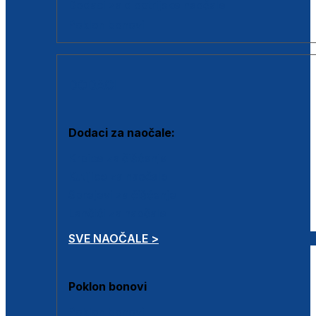
Dodaci za dioptrijske naočale
Poklon bonovi
DODACI
Dodaci za naočale:
Krpice za čišćenje
Kutijice za naočale
Sprejevi za čišćenje
Lančići za naočale
SVE NAOČALE >
Poklon bonovi
Poklon bonovi