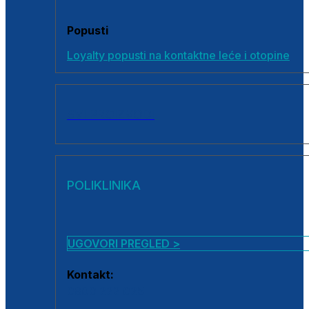
Popusti
Loyalty popusti na kontaktne leće i otopine
SVI PROIZVODI
POLIKLINIKA
UGOVORI PREGLED >
Kontakt:
0800 222 025