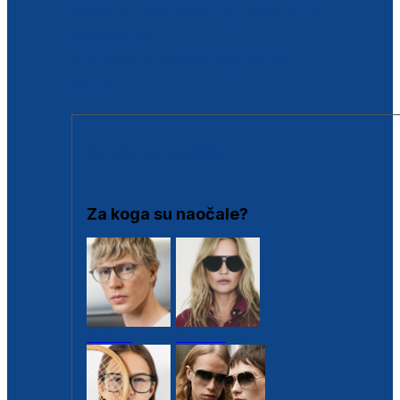
BESPLATNA KONTROLA SLUHA
Poslovnice
Proizvodi s loyalty popustima
Outlet
SUNČANE NAOČALE
Za koga su naočale?
Muške
Ženske