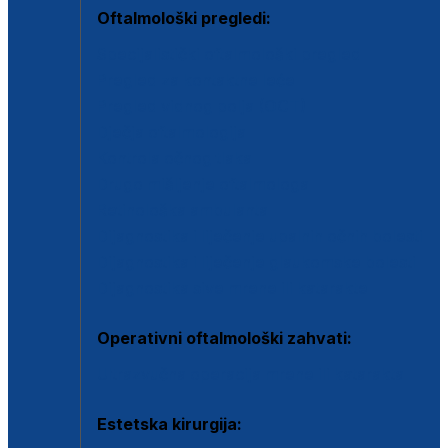
Oftalmološki pregledi:
Specijalistički oftalmološki pregled
Pregled za kontaktne leće
Pregled vidnog polja (OCT)
Dječja oftalmologija
Kontrola očnog tlaka
Drugo mišljenje oftalmologa
Retinološka ambulanta
Dijagnostika i liječenje upalnih očnih bolesti
Dijagnostika i liječenje glaukomske bolesti
Dijagnostika sive mrene ili katarakte
Operativni oftalmološki zahvati:
Ultrazvučna operacija mrene ili katarakta
Estetska kirurgija: