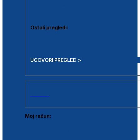
Estetska kirurgija i mali operativni zahvati
Aplikacija botoxa
Ostali pregledi:
Medicina rada
Sistematski pregled
UGOVORI PREGLED >
AKCIJE
Moj račun:
Prijava postojećeg korisnika
Registracija novog korisnika
Zaboravljena lozinka