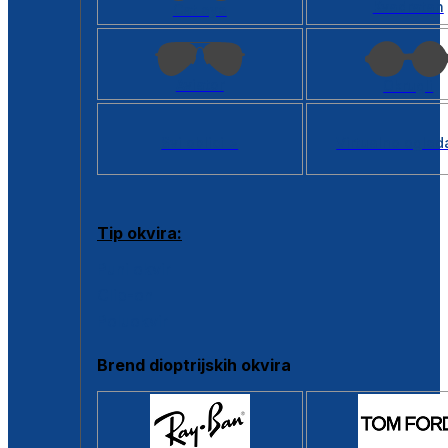
Kvadratan
Cat eye
Aviator
Okrugli
Svi oblici >
Virtualno ogled
Tip okvira:
Puni okvir
Clip-on
Poluokvir
Brend dioptrijskih okvira