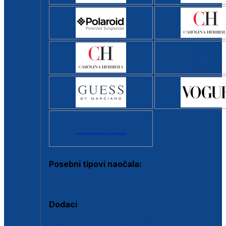
Svi brendovi >
Posebni tipovi naočala:
Okviri s clip-on dodatkom
Dodaci
Dodaci za dioptrijske naočale