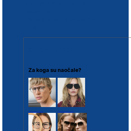
BESPLATNA KONTROLA SLUHA
Poslovnice
Proizvodi s loyalty popustima
Outlet
SUNČANE NAOČALE
Za koga su naočale?
Muške
Ženske