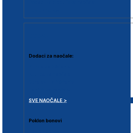
Dodaci za dioptrijske naočale
Poklon bonovi
DODACI
Dodaci za naočale:
Krpice za čišćenje
Kutijice za naočale
Sprejevi za čišćenje
Lančići za naočale
SVE NAOČALE >
Poklon bonovi
Poklon bonovi