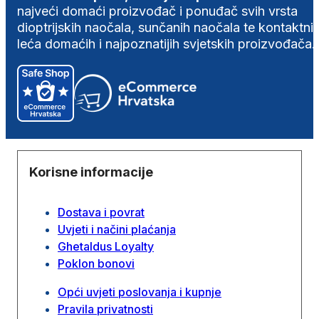
najveći domaći proizvođač i ponuđač svih vrsta
dioptrijskih naočala, sunčanih naočala te kontaktni
leća domaćih i najpoznatijih svjetskih proizvođača.
Korisne informacije
Dostava i povrat
Uvjeti i načini plaćanja
Ghetaldus Loyalty
Poklon bonovi
Opći uvjeti poslovanja i kupnje
Pravila privatnosti