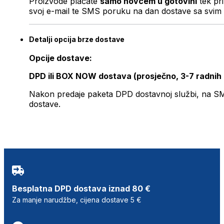
Proizvode plaćate
samo novcem u gotovini
tek pr
svoj e-mail te SMS poruku na dan dostave sa svim 
Detalji opcija brze dostave
Opcije dostave:
DPD ili BOX NOW dostava (prosječno, 3-7 radnih
Nakon predaje paketa DPD dostavnoj službi, na SMS 
dostave.
Besplatna DPD dostava iznad 80 €
Za manje narudžbe, cijena dostave 5 €