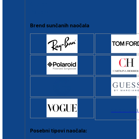
Clip-on
Poluokvir
Brend sunčanih naočala
Svi brendovi
Posebni tipovi naočala: