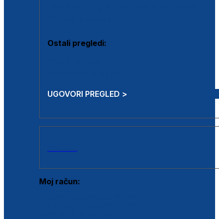
Estetska kirurgija i mali operativni zahvati
Aplikacija botoxa
Ostali pregledi:
Medicina rada
Sistematski pregled
UGOVORI PREGLED >
AKCIJE
Moj račun:
Prijava postojećeg korisnika
Registracija novog korisnika
Zaboravljena lozinka