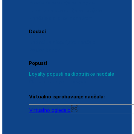
Polarizirane sunčane naočale
Fotokromatske sunčane naočale
Naočale s clip-on dodatkom
Dodaci
Dodaci za dioptrijske naočale
Poklon bonovi
Popusti
Loyalty popusti na dioptrijske naočale
Outlet dioptrijskih naočala
Virtualno isprobavanje naočala:
Virtualno ogledalo