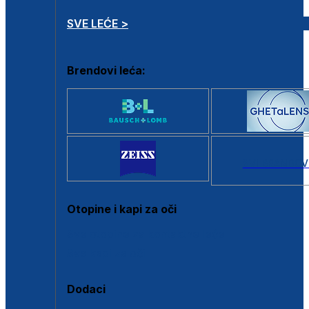
SVE LEĆE >
Brendovi leća:
SVI BRANDOV
Otopine i kapi za oči
Sve otopine za kontaktne leće
Sve kapi za oči
Dodaci