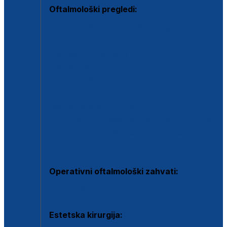
Oftalmološki pregledi:
Specijalistički oftalmološki pregled
Pregled za kontaktne leće
Pregled vidnog polja (OCT)
Dječja oftalmologija
Kontrola očnog tlaka
Drugo mišljenje oftalmologa
Retinološka ambulanta
Dijagnostika i liječenje upalnih očnih bolesti
Dijagnostika i liječenje glaukomske bolesti
Dijagnostika sive mrene ili katarakte
Operativni oftalmološki zahvati:
Ultrazvučna operacija mrene ili katarakta
Estetska kirurgija: