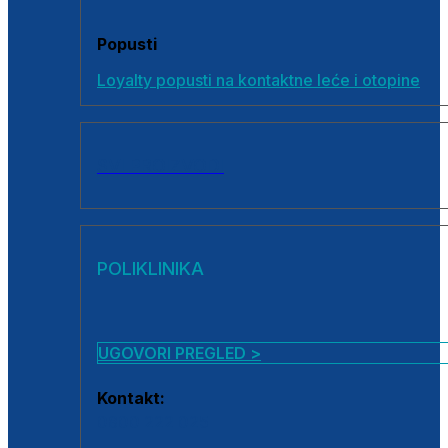
Popusti
Loyalty popusti na kontaktne leće i otopine
SVI PROIZVODI
POLIKLINIKA
UGOVORI PREGLED >
Kontakt:
0800 222 025