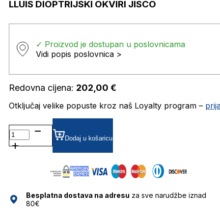
LLUIS DIOPTRIJSKI OKVIRI JISCO
✓ Proizvod je dostupan u poslovnicama
Vidi popis poslovnica >
Redovna cijena:
202,00
€
Otključaj velike popuste kroz naš Loyalty program –
pri
LLUIS DIOPTRIJSKI
OKVIRI
Dodaj u košaricu
JISCO
količina
Besplatna dostava na adresu
za sve narudžbe iznad
80€