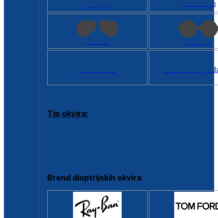
Kvadratan
Cat eye
Aviator
Okrugli
Svi oblici >
Virtualno ogled
Tip okvira:
Puni okvir
Clip-on
Poluokvir
Brend dioptrijskih okvira