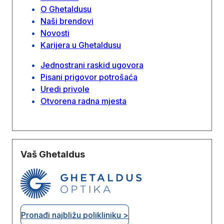
O Ghetaldusu
Naši brendovi
Novosti
Karijera u Ghetaldusu
Jednostrani raskid ugovora
Pisani prigovor potrošaća
Uredi privole
Otvorena radna mjesta
Vaš Ghetaldus
Pronađi najbližu polikliniku >