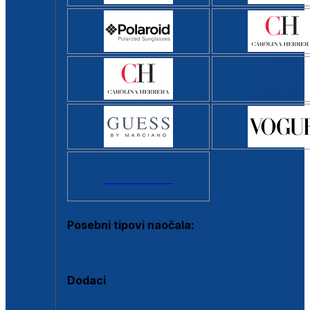
Svi brendovi >
Posebni tipovi naočala:
Okviri s clip-on dodatkom
Dodaci
Dodaci za dioptrijske naočale