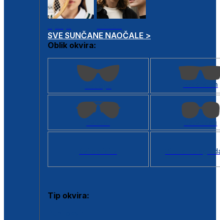
Dječje
Unisex
SVE SUNČANE NAOČALE >
Oblik okvira:
Kvadratan
Cat eye
Aviator
Četvrtasti
Svi oblici >
Virtualno ogled
Tip okvira:
Puni okvir