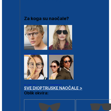
DIOPTRIJSKI OKVIRI
Za koga su naočale?
Muške
Ženske
Dječje
Unisex
SVE DIOPTRIJSKE NAOČALE >
Oblik okvira: