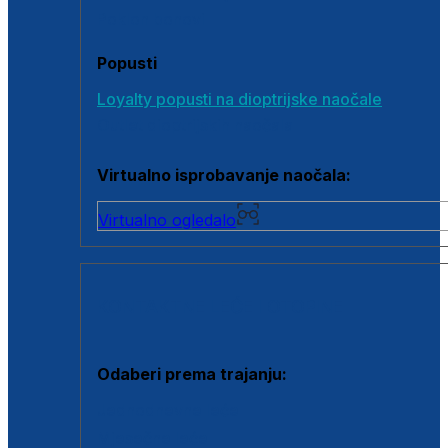
Poklon bonovi
Popusti
Loyalty popusti na dioptrijske naočale
Outlet dioptrijskih naočala
Virtualno isprobavanje naočala:
Virtualno ogledalo
KONTAKTNE LEĆE I OTOPINE
Odaberi prema trajanju:
Jednodnevne leće
Mjesečne leće