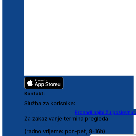
Kontakt:
Služba za korisnike:
shop@ghetaldus.hr
Pronađi najbližu poslovnic
Za zakazivanje termina pregleda
0800 222 025
(radno vrijeme: pon-pet, 8-16h)