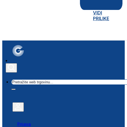
VIDI
PRILIKE
Traži
Prijava