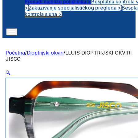
Pronađi najbližu polikliniku >
Besplatna kontrola 
>
Zakazivanje specijalističkog pregleda >
Bespla
Otvorena radna mjesta
kontrola sluha >
Početna
/
Dioptrijski okviri
/
LLUIS DIOPTRIJSKI OKVIRI
JISCO
🔍