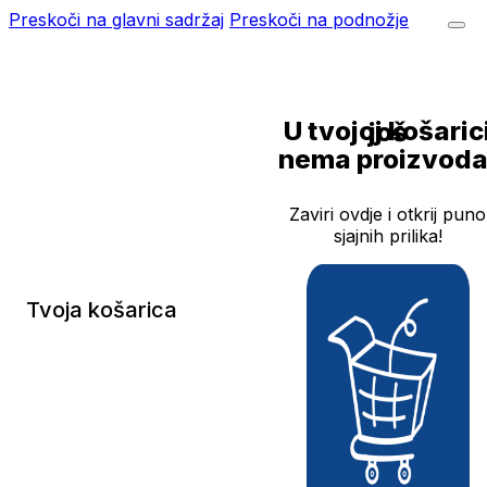
Preskoči na glavni sadržaj
Preskoči na podnožje
U tvojoj košarici još
nema proizvoda
Zaviri ovdje i otkrij puno
sjajnih prilika!
Tvoja košarica