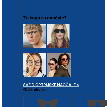
DIOPTRIJSKI OKVIRI
Za koga su naočale?
Muške
Ženske
Dječje
Unisex
SVE DIOPTRIJSKE NAOČALE >
Oblik okvira: