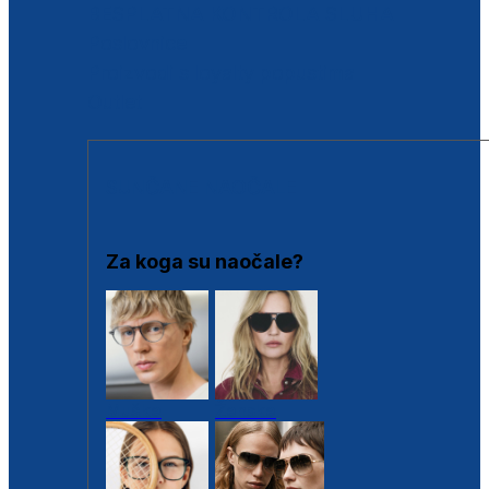
BESPLATNA KONTROLA SLUHA
Poslovnice
Proizvodi s loyalty popustima
Outlet
SUNČANE NAOČALE
Za koga su naočale?
Muške
Ženske