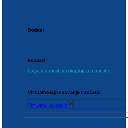
Polarizirane sunčane naočale
Fotokromatske sunčane naočale
Naočale s clip-on dodatkom
Dodaci
Dodaci za dioptrijske naočale
Poklon bonovi
Popusti
Loyalty popusti na dioptrijske naočale
Outlet dioptrijskih naočala
Virtualno isprobavanje naočala:
Virtualno ogledalo