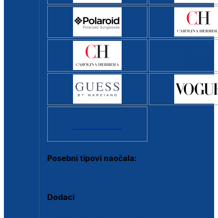
Svi brendovi >
Posebni tipovi naočala:
Okviri s clip-on dodatkom
Dodaci
Dodaci za dioptrijske naočale