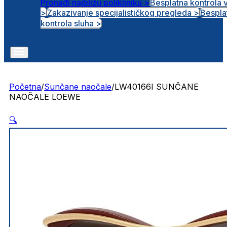
Pronađi najbližu polikliniku >
Besplatna kontrola 
>
Zakazivanje specijalističkog pregleda >
Bespla
Otvorena radna mjesta
kontrola sluha >
Početna
/
Sunčane naočale
/
LW40166I SUNČANE
NAOČALE LOEWE
🔍