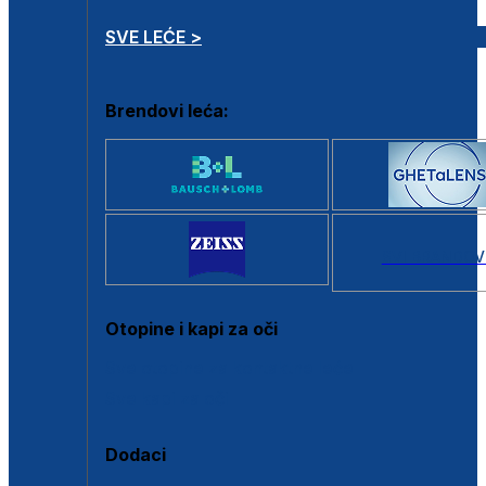
SVE LEĆE >
Brendovi leća:
SVI BRANDOV
Otopine i kapi za oči
Sve otopine za kontaktne leće
Sve kapi za oči
Dodaci