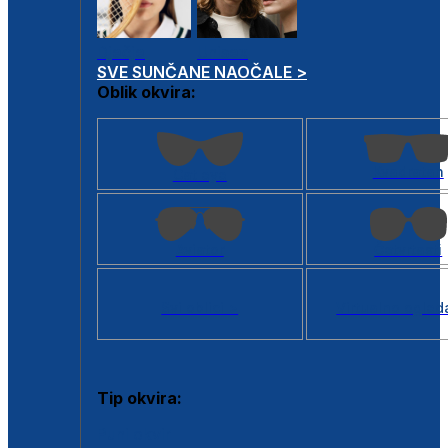
Dječje
Unisex
SVE SUNČANE NAOČALE >
Oblik okvira:
Kvadratan
Cat eye
Aviator
Četvrtasti
Svi oblici >
Virtualno ogled
Tip okvira:
Puni okvir