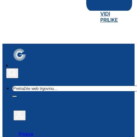
VIDI
PRILIKE
Traži
Prijava