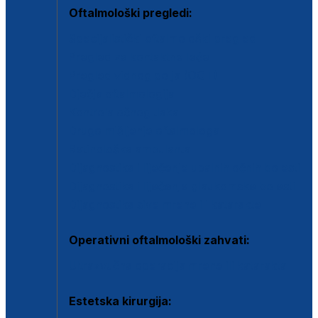
Oftalmološki pregledi:
Specijalistički oftalmološki pregled
Pregled za kontaktne leće
Pregled vidnog polja (OCT)
Dječja oftalmologija
Kontrola očnog tlaka
Drugo mišljenje oftalmologa
Retinološka ambulanta
Dijagnostika i liječenje upalnih očnih bolesti
Dijagnostika i liječenje glaukomske bolesti
Dijagnostika sive mrene ili katarakte
Operativni oftalmološki zahvati:
Ultrazvučna operacija mrene ili katarakta
Estetska kirurgija: