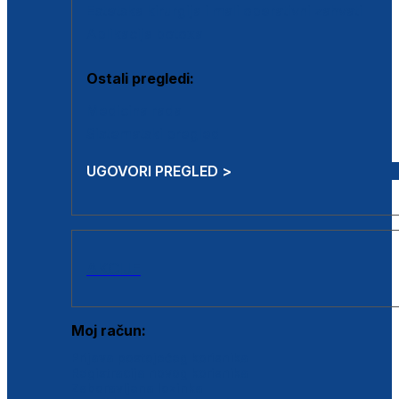
Estetska kirurgija i mali operativni zahvati
Aplikacija botoxa
Ostali pregledi:
Medicina rada
Sistematski pregled
UGOVORI PREGLED >
AKCIJE
Moj račun:
Prijava postojećeg korisnika
Registracija novog korisnika
Zaboravljena lozinka