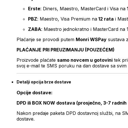
Erste
: Diners, Maestro, MasterCard i Visa na
PBZ
: Maestro, Visa Premium na
12 rata
i Mas
ZABA
: Maestro jednokratno i MasterCard na 
Plaćanje se provodi putem
Monri WSPay
sustava z
PLAĆANJE PRI PREUZIMANJU (POUZEĆEM)
Proizvode plaćate
samo novcem u gotovini
tek pr
svoj e-mail te SMS poruku na dan dostave sa svim 
Detalji opcija brze dostave
Opcije dostave:
DPD ili BOX NOW dostava (prosječno, 3-7 radnih
Nakon predaje paketa DPD dostavnoj službi, na SMS 
dostave.