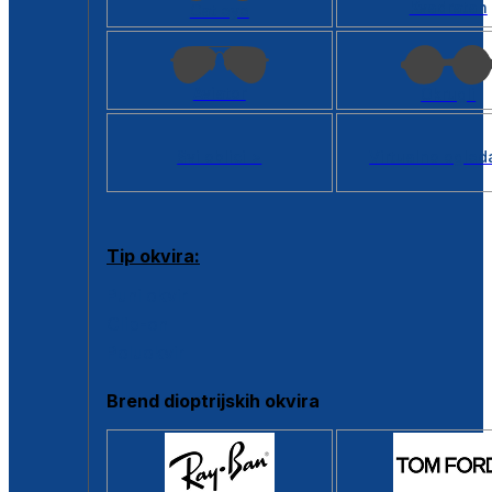
Kvadratan
Cat eye
Aviator
Okrugli
Svi oblici >
Virtualno ogled
Tip okvira:
Puni okvir
Clip-on
Poluokvir
Brend dioptrijskih okvira