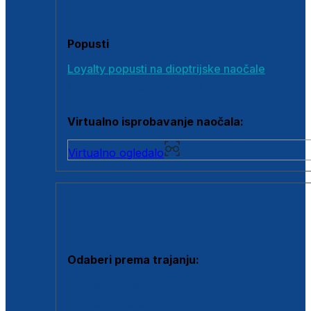
Poklon bonovi
Popusti
Loyalty popusti na dioptrijske naočale
Outlet dioptrijskih naočala
Virtualno isprobavanje naočala:
Virtualno ogledalo
KONTAKTNE LEĆE I OTOPINE
Odaberi prema trajanju:
Jednodnevne leće
Mjesečne leće