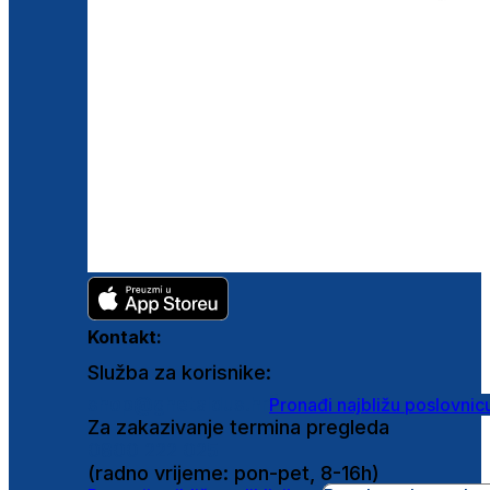
Kontakt:
Služba za korisnike:
shop@ghetaldus.hr
Pronađi najbližu poslovnic
Za zakazivanje termina pregleda
0800 222 025
(radno vrijeme: pon-pet, 8-16h)