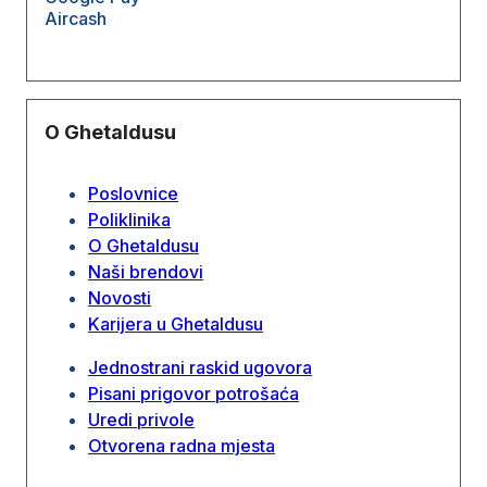
Aircash
O Ghetaldusu
Poslovnice
Poliklinika
O Ghetaldusu
Naši brendovi
Novosti
Karijera u Ghetaldusu
Jednostrani raskid ugovora
Pisani prigovor potrošaća
Uredi privole
Otvorena radna mjesta