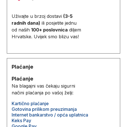
Uživajte u brzoj dostavi
(3-5
radnih dana)
ili posjetite jednu
od naših
100+ poslovnica
diljem
Hrvatske. Uvijek smo blizu vas!
Plaćanje
Plaćanje
Na blagajni vas čekaju sigurni
načini plaćanja po vašoj želji:
Kartično plaćanje
Gotovina prilikom preuzimanja
Internet bankarstvo / opća uplatnica
Keks Pay
Google Pay