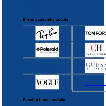
Clip-on
Poluokvir
Brend sunčanih naočala
Svi brendovi
Posebni tipovi naočala: