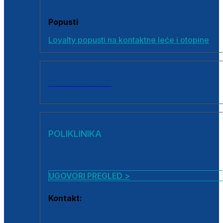
Popusti
Loyalty popusti na kontaktne leće i otopine
SVI PROIZVODI
POLIKLINIKA
UGOVORI PREGLED >
Kontakt:
0800 222 025