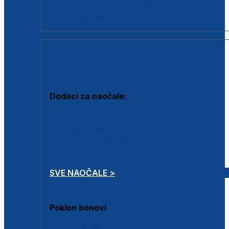
Dodaci za dioptrijske naočale
Poklon bonovi
DODACI
Dodaci za naočale:
Krpice za čišćenje
Kutijice za naočale
Sprejevi za čišćenje
Lančići za naočale
SVE NAOČALE >
Poklon bonovi
Poklon bonovi