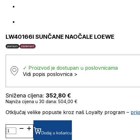
LW40166I SUNČANE NAOČALE LOEWE
premium
statement
✓ Proizvod je dostupan u poslovnicama
Vidi popis poslovnica >
Snižena cijena:
352,80
€
Najniža cijena u 30 dana: 504,00 €
Otključaj velike popuste kroz naš Loyalty program –
pri
LW40166I SUNČANE
NAOČALE
Dodaj u košaricu
LOEWE