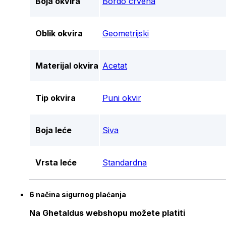
Boja okvira
Bordo crvena
Oblik okvira
Geometrijski
Materijal okvira
Acetat
Tip okvira
Puni okvir
Boja leće
Siva
Vrsta leće
Standardna
6 načina sigurnog plaćanja
Na Ghetaldus webshopu možete platiti