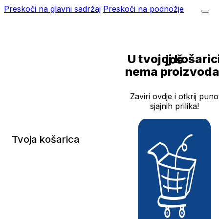
Preskoči na glavni sadržaj
Preskoči na podnožje
U tvojoj košarici još
nema proizvoda
Zaviri ovdje i otkrij puno
sjajnih prilika!
Tvoja košarica