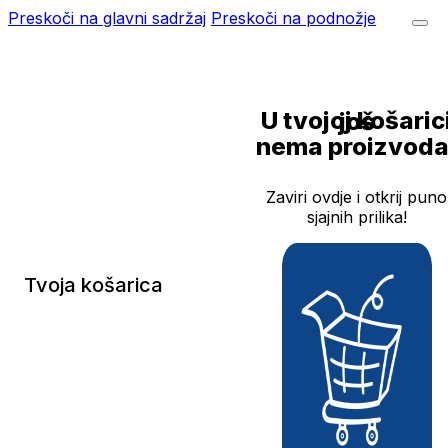
Preskoči na glavni sadržaj
Preskoči na podnožje
U tvojoj košarici još
nema proizvoda
Zaviri ovdje i otkrij puno
sjajnih prilika!
Tvoja košarica