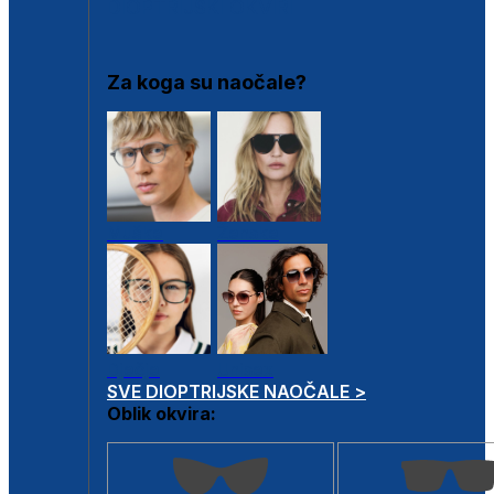
DIOPTRIJSKI OKVIRI
Za koga su naočale?
Muške
Ženske
Dječje
Unisex
SVE DIOPTRIJSKE NAOČALE >
Oblik okvira: