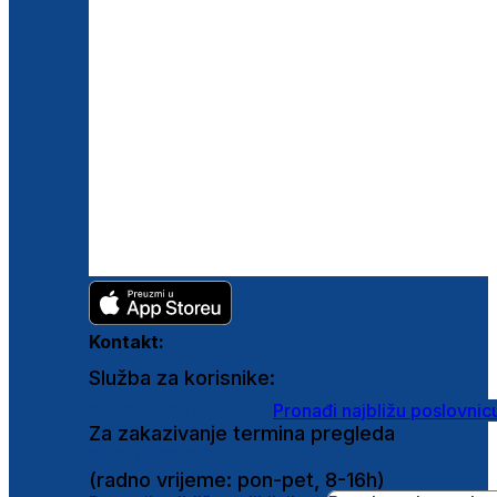
Kontakt:
Služba za korisnike:
shop@ghetaldus.hr
Pronađi najbližu poslovnic
Za zakazivanje termina pregleda
0800 222 025
(radno vrijeme: pon-pet, 8-16h)