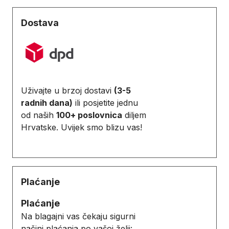
Dostava
Uživajte u brzoj dostavi
(3-5
radnih dana)
ili posjetite jednu
od naših
100+ poslovnica
diljem
Hrvatske. Uvijek smo blizu vas!
Plaćanje
Plaćanje
Na blagajni vas čekaju sigurni
načini plaćanja po vašoj želji: