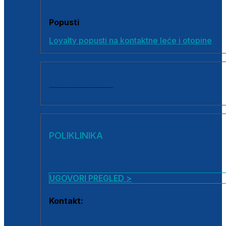
Popusti
Loyalty popusti na kontaktne leće i otopine
SVI PROIZVODI
POLIKLINIKA
UGOVORI PREGLED >
Kontakt:
0800 222 025