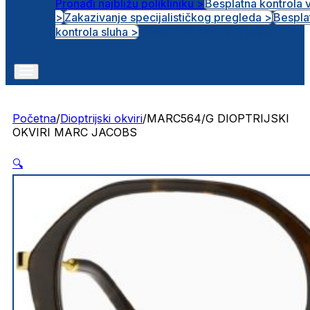
Pronađi najbližu polikliniku >
Besplatna kontrola 
>
Zakazivanje specijalističkog pregleda >
Bespla
Otvorena radna mjesta
kontrola sluha >
Početna
/
Dioptrijski okviri
/
MARC564/G DIOPTRIJSKI
OKVIRI MARC JACOBS
🔍