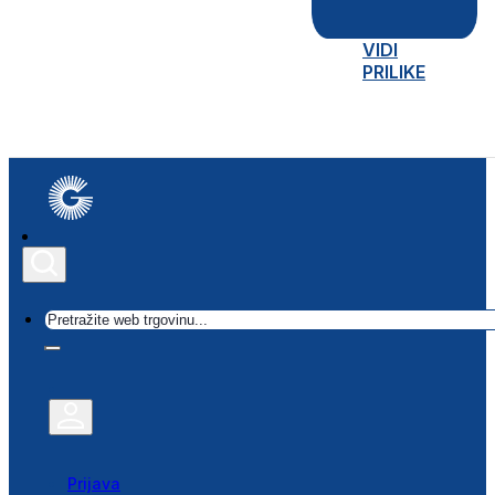
VIDI
PRILIKE
Traži
Prijava