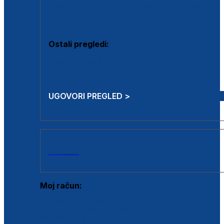
Estetska kirurgija i mali operativni zahvati
Aplikacija botoxa
Ostali pregledi:
Medicina rada
Sistematski pregled
UGOVORI PREGLED >
AKCIJE
Moj račun:
Prijava postojećeg korisnika
Registracija novog korisnika
Zaboravljena lozinka