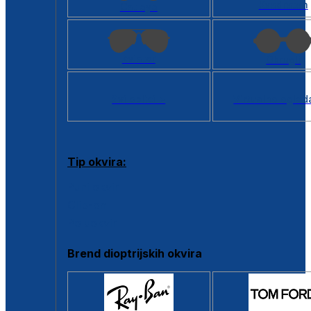
Kvadratan
Cat eye
Aviator
Okrugli
Svi oblici >
Virtualno ogled
Tip okvira:
Puni okvir
Clip-on
Poluokvir
Brend dioptrijskih okvira