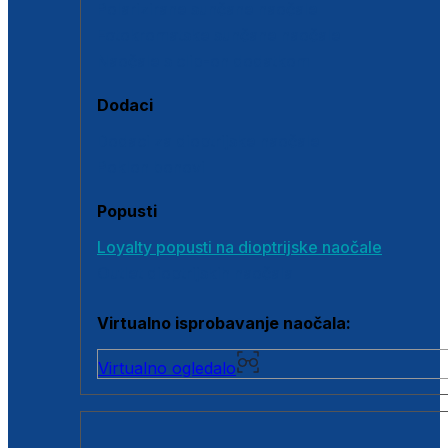
Polarizirane sunčane naočale
Fotokromatske sunčane naočale
Naočale s clip-on dodatkom
Dodaci
Dodaci za dioptrijske naočale
Poklon bonovi
Popusti
Loyalty popusti na dioptrijske naočale
Outlet dioptrijskih naočala
Virtualno isprobavanje naočala:
Virtualno ogledalo