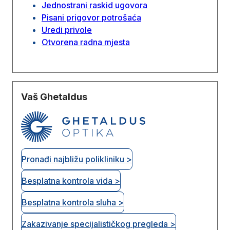
Jednostrani raskid ugovora
Pisani prigovor potrošaća
Uredi privole
Otvorena radna mjesta
Vaš Ghetaldus
Pronađi najbližu polikliniku >
Besplatna kontrola vida >
Besplatna kontrola sluha >
Zakazivanje specijalističkog pregleda >