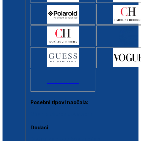
Svi brendovi >
Posebni tipovi naočala:
Okviri s clip-on dodatkom
Dodaci
Dodaci za dioptrijske naočale