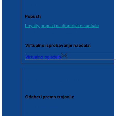
Poklon bonovi
Popusti
Loyalty popusti na dioptrijske naočale
Outlet dioptrijskih naočala
Virtualno isprobavanje naočala:
Virtualno ogledalo
KONTAKTNE LEĆE I OTOPINE
Odaberi prema trajanju:
Jednodnevne leće
Mjesečne leće