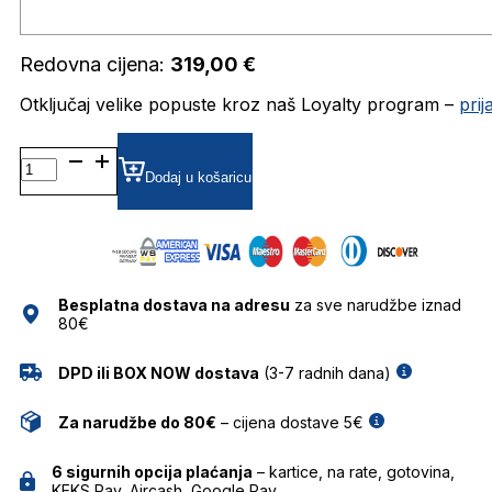
Redovna cijena:
319,00
€
Otključaj velike popuste kroz naš Loyalty program –
pri
MARC564/G DIOPTRIJSKI
OKVIRI
Dodaj u košaricu
MARC
JACOBS
količina
Besplatna dostava na adresu
za sve narudžbe iznad
80€
DPD ili BOX NOW dostava
(3-7 radnih dana)
Za narudžbe do 80€
– cijena dostave 5€
6 sigurnih opcija plaćanja
– kartice, na rate, gotovina,
KEKS Pay, Aircash, Google Pay