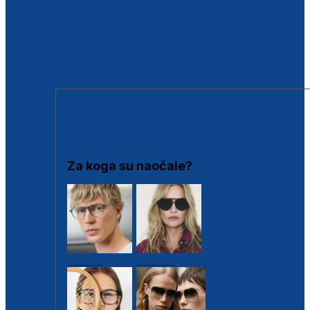
BESPLATNA KONTROLA SLUHA
Poslovnice
Proizvodi s loyalty popustima
Outlet
SUNČANE NAOČALE
Za koga su naočale?
Muške
Ženske