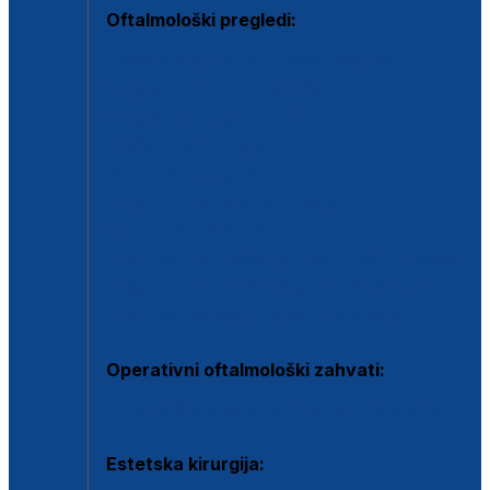
Oftalmološki pregledi:
Specijalistički oftalmološki pregled
Pregled za kontaktne leće
Pregled vidnog polja (OCT)
Dječja oftalmologija
Kontrola očnog tlaka
Drugo mišljenje oftalmologa
Retinološka ambulanta
Dijagnostika i liječenje upalnih očnih bolesti
Dijagnostika i liječenje glaukomske bolesti
Dijagnostika sive mrene ili katarakte
Operativni oftalmološki zahvati:
Ultrazvučna operacija mrene ili katarakta
Estetska kirurgija: