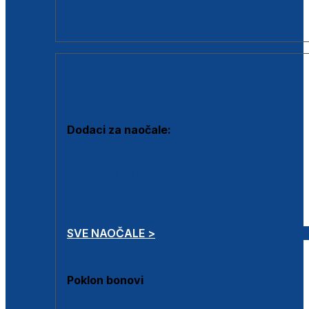
Dodaci za dioptrijske naočale
Poklon bonovi
DODACI
Dodaci za naočale:
Krpice za čišćenje
Kutijice za naočale
Sprejevi za čišćenje
Lančići za naočale
SVE NAOČALE >
Poklon bonovi
Poklon bonovi