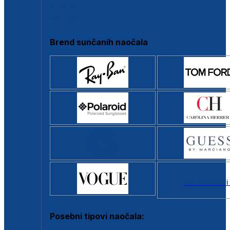
Clip-on
Poluokvir
Brend sunčanih naočala
Svi brendovi
Posebni tipovi naočala: