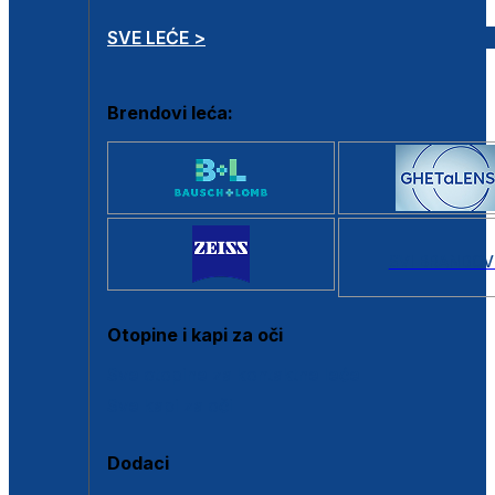
SVE LEĆE >
Brendovi leća:
SVI BRANDOV
Otopine i kapi za oči
Sve otopine za kontaktne leće
Sve kapi za oči
Dodaci