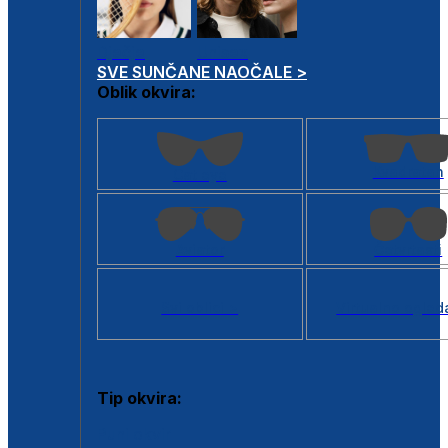
Dječje
Unisex
SVE SUNČANE NAOČALE >
Oblik okvira:
Kvadratan
Cat eye
Aviator
Četvrtasti
Svi oblici >
Virtualno ogled
Tip okvira:
Puni okvir