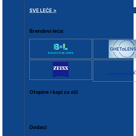
SVE LEĆE >
Brendovi leća:
SVI BRANDOV
Otopine i kapi za oči
Sve otopine za kontaktne leće
Sve kapi za oči
Dodaci