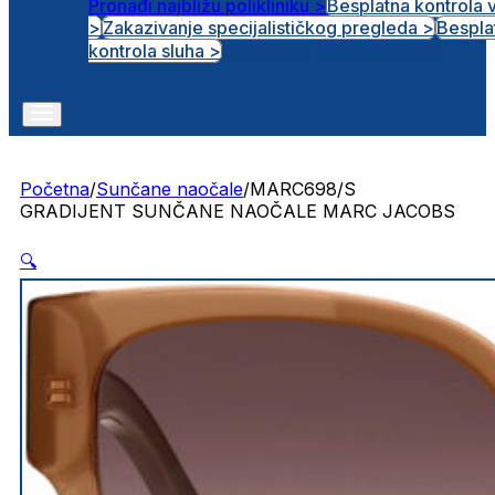
Pronađi najbližu polikliniku >
Besplatna kontrola 
>
Zakazivanje specijalističkog pregleda >
Bespla
Otvorena radna mjesta
kontrola sluha >
Početna
/
Sunčane naočale
/
MARC698/S
GRADIJENT SUNČANE NAOČALE MARC JACOBS
🔍