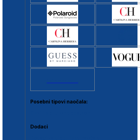
Svi brendovi >
Posebni tipovi naočala:
Okviri s clip-on dodatkom
Dodaci
Dodaci za dioptrijske naočale