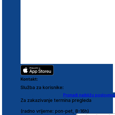
Kontakt:
Služba za korisnike:
shop@ghetaldus.hr
Pronađi najbližu poslovnic
Za zakazivanje termina pregleda
0800 222 025
(radno vrijeme: pon-pet, 8-16h)