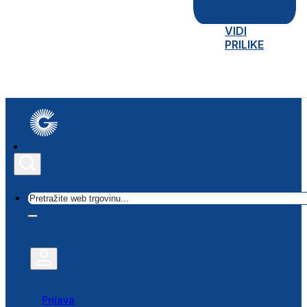
VIDI
PRILIKE
Traži
Prijava