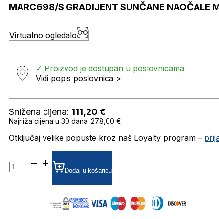
MARC698/S GRADIJENT SUNČANE NAOČALE 
Virtualno ogledalo
✓ Proizvod je dostupan u poslovnicama
Vidi popis poslovnica >
Snižena cijena:
111,20
€
Najniža cijena u 30 dana: 278,00 €
Otključaj velike popuste kroz naš Loyalty program –
pri
MARC698/S
GRADIJENT SUNČANE
Dodaj u košaricu
NAOČALE
MARC
JACOBS
količina