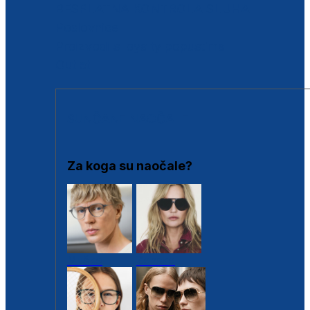
BESPLATNA KONTROLA SLUHA
Poslovnice
Proizvodi s loyalty popustima
Outlet
SUNČANE NAOČALE
Za koga su naočale?
Muške
Ženske