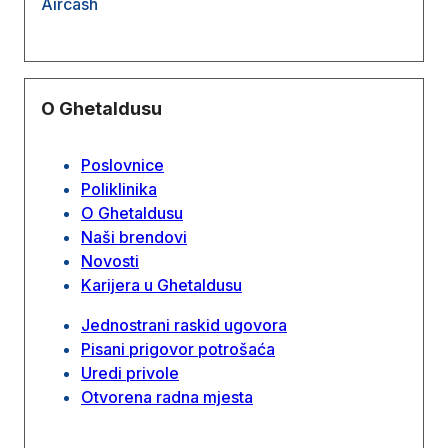
Aircash
O Ghetaldusu
Poslovnice
Poliklinika
O Ghetaldusu
Naši brendovi
Novosti
Karijera u Ghetaldusu
Jednostrani raskid ugovora
Pisani prigovor potrošaća
Uredi privole
Otvorena radna mjesta