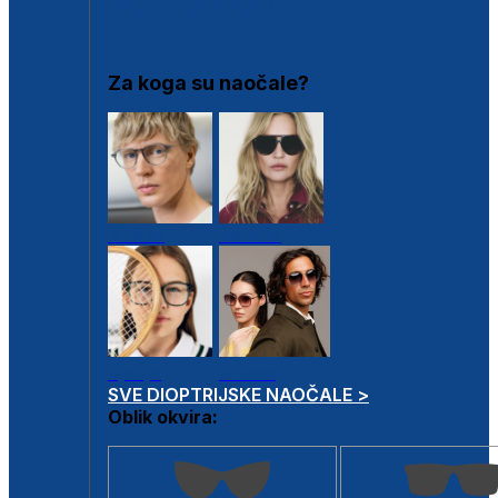
DIOPTRIJSKI OKVIRI
Za koga su naočale?
Muške
Ženske
Dječje
Unisex
SVE DIOPTRIJSKE NAOČALE >
Oblik okvira: