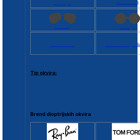
Kvadratan
Cat eye
Aviator
Okrugli
Svi oblici >
Virtualno ogled
Tip okvira:
Puni okvir
Clip-on
Poluokvir
Brend dioptrijskih okvira