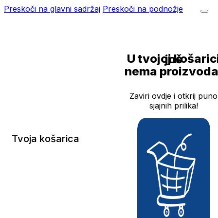
Preskoči na glavni sadržaj
Preskoči na podnožje
U tvojoj košarici još
nema proizvoda
Zaviri ovdje i otkrij puno
sjajnih prilika!
Tvoja košarica