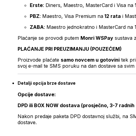
Erste
: Diners, Maestro, MasterCard i Visa na
PBZ
: Maestro, Visa Premium na
12 rata
i Mas
ZABA
: Maestro jednokratno i MasterCard na 
Plaćanje se provodi putem
Monri WSPay
sustava z
PLAĆANJE PRI PREUZIMANJU (POUZEĆEM)
Proizvode plaćate
samo novcem u gotovini
tek pr
svoj e-mail te SMS poruku na dan dostave sa svim 
Detalji opcija brze dostave
Opcije dostave:
DPD ili BOX NOW dostava (prosječno, 3-7 radnih
Nakon predaje paketa DPD dostavnoj službi, na SMS 
dostave.