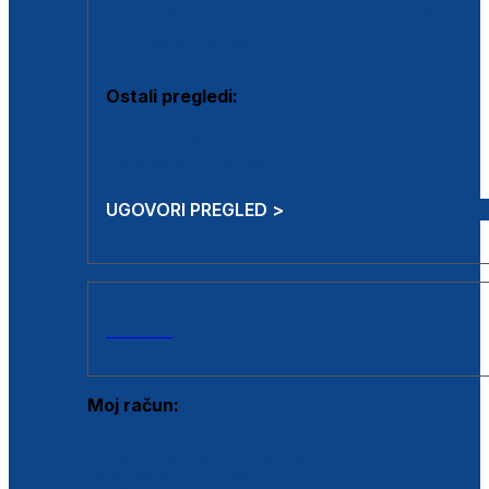
Estetska kirurgija i mali operativni zahvati
Aplikacija botoxa
Ostali pregledi:
Medicina rada
Sistematski pregled
UGOVORI PREGLED >
AKCIJE
Moj račun:
Prijava postojećeg korisnika
Registracija novog korisnika
Zaboravljena lozinka