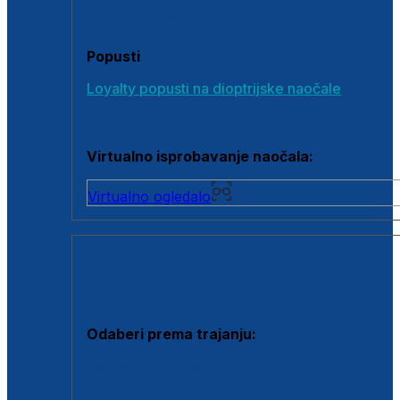
Poklon bonovi
Popusti
Loyalty popusti na dioptrijske naočale
Outlet dioptrijskih naočala
Virtualno isprobavanje naočala:
Virtualno ogledalo
KONTAKTNE LEĆE I OTOPINE
Odaberi prema trajanju:
Jednodnevne leće
Mjesečne leće