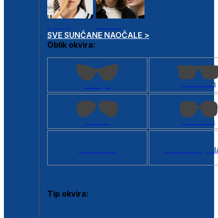
Dječje
Unisex
SVE SUNČANE NAOČALE >
Oblik okvira:
Kvadratan
Cat eye
Aviator
Četvrtasti
Svi oblici >
Virtualno ogled
Tip okvira:
Puni okvir