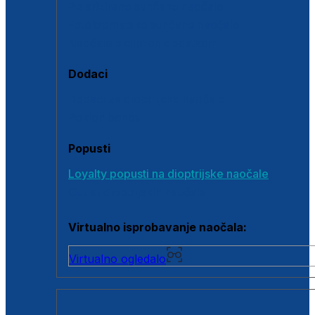
Polarizirane sunčane naočale
Fotokromatske sunčane naočale
Naočale s clip-on dodatkom
Dodaci
Dodaci za dioptrijske naočale
Poklon bonovi
Popusti
Loyalty popusti na dioptrijske naočale
Outlet dioptrijskih naočala
Virtualno isprobavanje naočala:
Virtualno ogledalo