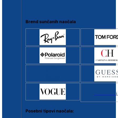
Clip-on
Poluokvir
Brend sunčanih naočala
Svi brendovi
Posebni tipovi naočala: