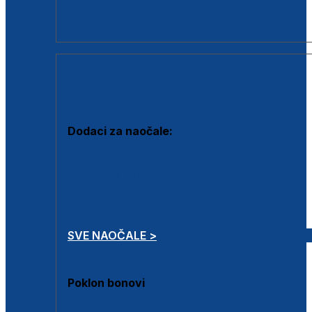
Dodaci za dioptrijske naočale
Poklon bonovi
DODACI
Dodaci za naočale:
Krpice za čišćenje
Kutijice za naočale
Sprejevi za čišćenje
Lančići za naočale
SVE NAOČALE >
Poklon bonovi
Poklon bonovi