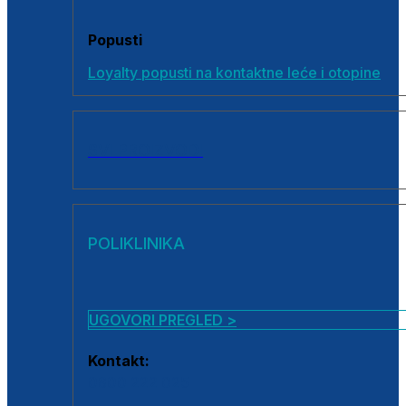
Popusti
Loyalty popusti na kontaktne leće i otopine
SVI PROIZVODI
POLIKLINIKA
UGOVORI PREGLED >
Kontakt:
0800 222 025