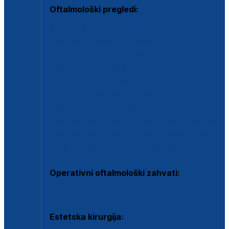
Oftalmološki pregledi:
Specijalistički oftalmološki pregled
Pregled za kontaktne leće
Pregled vidnog polja (OCT)
Dječja oftalmologija
Kontrola očnog tlaka
Drugo mišljenje oftalmologa
Retinološka ambulanta
Dijagnostika i liječenje upalnih očnih bolesti
Dijagnostika i liječenje glaukomske bolesti
Dijagnostika sive mrene ili katarakte
Operativni oftalmološki zahvati:
Ultrazvučna operacija mrene ili katarakta
Estetska kirurgija: