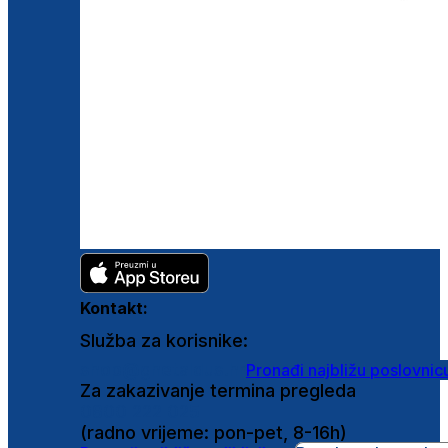
Kontakt:
Služba za korisnike:
shop@ghetaldus.hr
Pronađi najbližu poslovnic
Za zakazivanje termina pregleda
0800 222 025
(radno vrijeme: pon-pet, 8-16h)