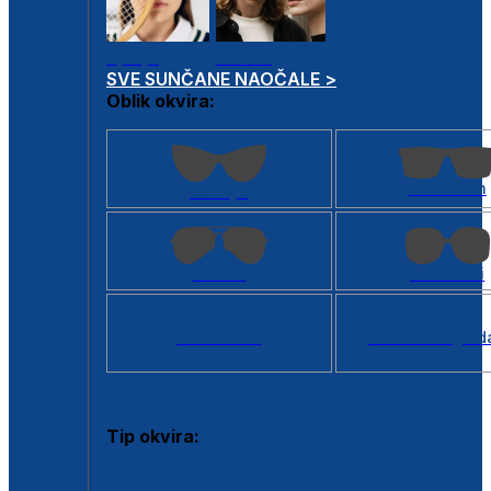
Dječje
Unisex
SVE SUNČANE NAOČALE >
Oblik okvira:
Kvadratan
Cat eye
Aviator
Četvrtasti
Svi oblici >
Virtualno ogled
Tip okvira:
Puni okvir