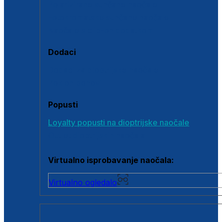
Polarizirane sunčane naočale
Fotokromatske sunčane naočale
Naočale s clip-on dodatkom
Dodaci
Dodaci za dioptrijske naočale
Poklon bonovi
Popusti
Loyalty popusti na dioptrijske naočale
Outlet dioptrijskih naočala
Virtualno isprobavanje naočala:
Virtualno ogledalo