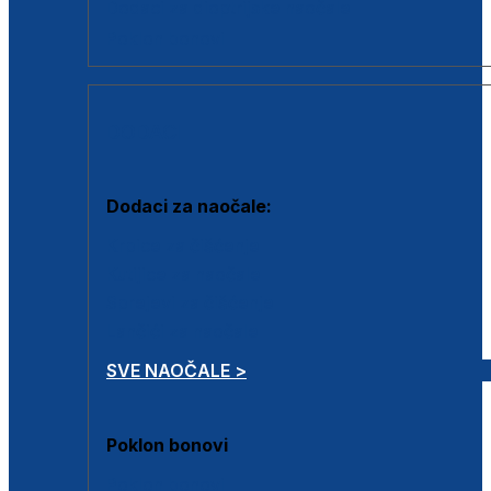
Dodaci za dioptrijske naočale
Poklon bonovi
DODACI
Dodaci za naočale:
Krpice za čišćenje
Kutijice za naočale
Sprejevi za čišćenje
Lančići za naočale
SVE NAOČALE >
Poklon bonovi
Poklon bonovi