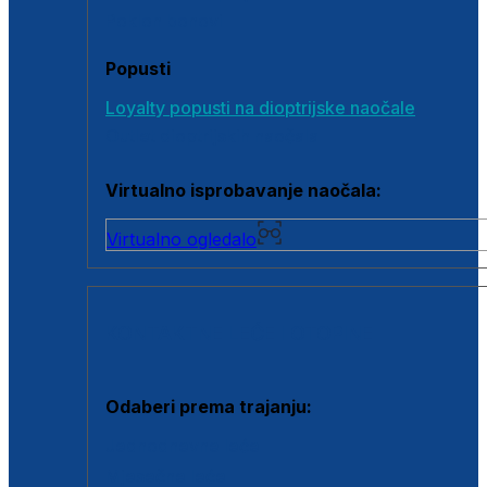
Poklon bonovi
Popusti
Loyalty popusti na dioptrijske naočale
Outlet dioptrijskih naočala
Virtualno isprobavanje naočala:
Virtualno ogledalo
KONTAKTNE LEĆE I OTOPINE
Odaberi prema trajanju:
Jednodnevne leće
Mjesečne leće