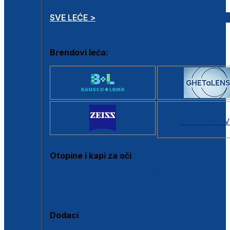
SVE LEĆE >
Brendovi leća:
SVI BRANDOV
Otopine i kapi za oči
Sve otopine za kontaktne leće
Sve kapi za oči
Dodaci