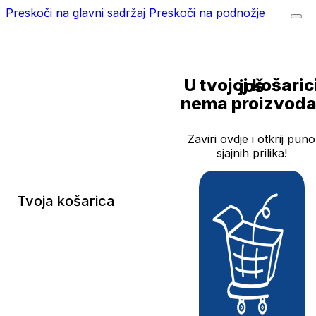
Preskoči na glavni sadržaj
Preskoči na podnožje
U tvojoj košarici još
nema proizvoda
Zaviri ovdje i otkrij puno
sjajnih prilika!
Tvoja košarica