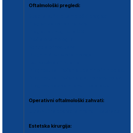
Oftalmološki pregledi:
Specijalistički oftalmološki pregled
Pregled za kontaktne leće
Pregled vidnog polja (OCT)
Dječja oftalmologija
Kontrola očnog tlaka
Drugo mišljenje oftalmologa
Retinološka ambulanta
Dijagnostika i liječenje upalnih očnih bolesti
Dijagnostika i liječenje glaukomske bolesti
Dijagnostika sive mrene ili katarakte
Operativni oftalmološki zahvati:
Ultrazvučna operacija mrene ili katarakta
Estetska kirurgija: