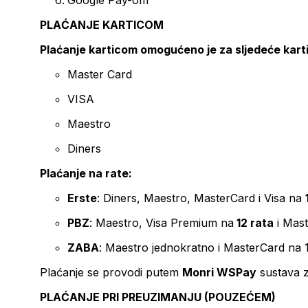
Google Pay-om
PLAĆANJE KARTICOM
Plaćanje karticom omogućeno je za sljedeće kart
Master Card
VISA
Maestro
Diners
Plaćanje na rate:
Erste
: Diners, Maestro, MasterCard i Visa na
PBZ
: Maestro, Visa Premium na
12 rata
i Mas
ZABA
: Maestro jednokratno i MasterCard na 
Plaćanje se provodi putem
Monri WSPay
sustava z
PLAĆANJE PRI PREUZIMANJU (POUZEĆEM)