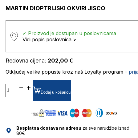
MARTIN DIOPTRIJSKI OKVIRI JISCO
✓ Proizvod je dostupan u poslovnicama
Vidi popis poslovnica >
Redovna cijena:
202,00
€
Otključaj velike popuste kroz naš Loyalty program –
pri
MARTIN DIOPTRIJSKI
OKVIRI
Dodaj u košaricu
JISCO
količina
Besplatna dostava na adresu
za sve narudžbe iznad
80€