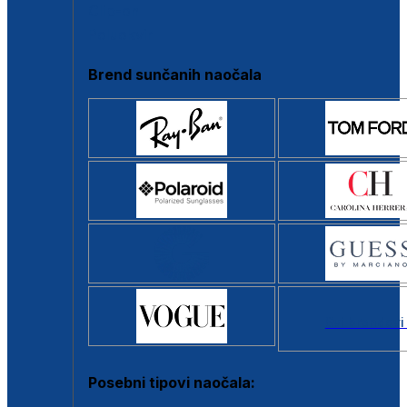
Clip-on
Poluokvir
Brend sunčanih naočala
Svi brendovi
Posebni tipovi naočala: