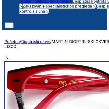
Pronađi najbližu polikliniku >
Besplatna kontrola 
>
Zakazivanje specijalističkog pregleda >
Bespla
Otvorena radna mjesta
kontrola sluha >
Početna
/
Dioptrijski okviri
/
MARTIN DIOPTRIJSKI OKVIRI
JISCO
🔍