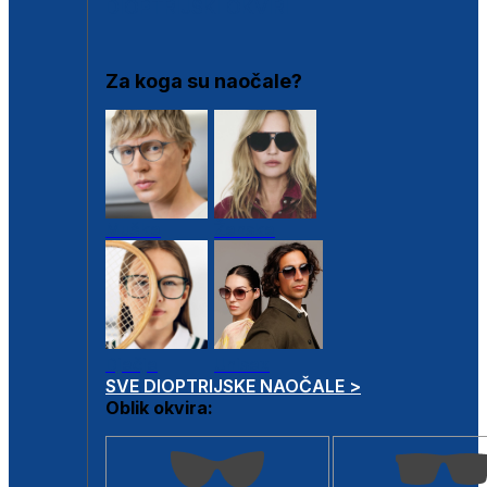
DIOPTRIJSKI OKVIRI
Za koga su naočale?
Muške
Ženske
Dječje
Unisex
SVE DIOPTRIJSKE NAOČALE >
Oblik okvira: