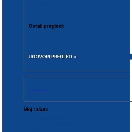
Estetska kirurgija i mali operativni zahvati
Aplikacija botoxa
Ostali pregledi:
Medicina rada
Sistematski pregled
UGOVORI PREGLED >
AKCIJE
Moj račun:
Prijava postojećeg korisnika
Registracija novog korisnika
Zaboravljena lozinka