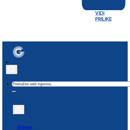
VIDI
PRILIKE
Traži
Prijava