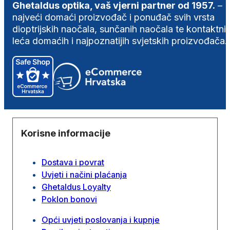
Ghetaldus optika, vaš vjerni partner od 1957.
–
najveći domaći proizvođač i ponuđač svih vrsta
dioptrijskih naočala, sunčanih naočala te kontaktni
leća domaćih i najpoznatijih svjetskih proizvođača.
Korisne informacije
Dostava i povrat
Uvjeti i načini plaćanja
Ghetaldus Loyalty
Poklon bonovi
Opći uvjeti poslovanja i kupnje