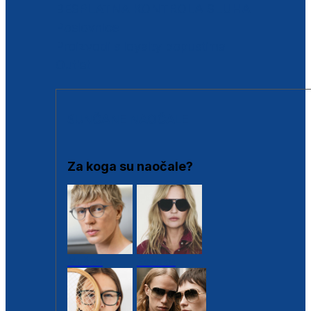
BESPLATNA KONTROLA SLUHA
Poslovnice
Proizvodi s loyalty popustima
Outlet
SUNČANE NAOČALE
Za koga su naočale?
Muške
Ženske