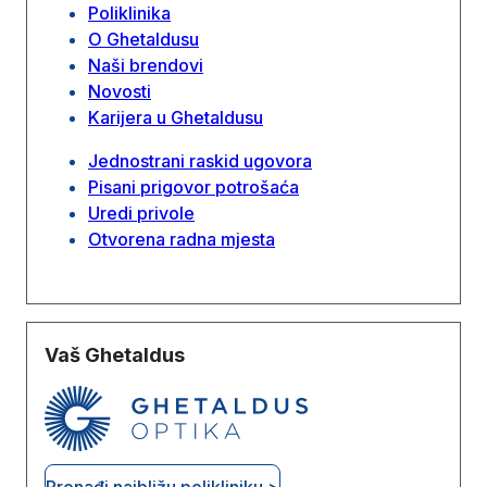
Poliklinika
O Ghetaldusu
Naši brendovi
Novosti
Karijera u Ghetaldusu
Jednostrani raskid ugovora
Pisani prigovor potrošaća
Uredi privole
Otvorena radna mjesta
Vaš Ghetaldus
Pronađi najbližu polikliniku >