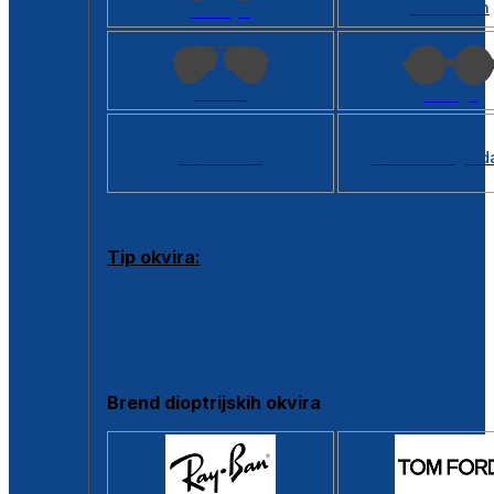
Kvadratan
Cat eye
Aviator
Okrugli
Svi oblici >
Virtualno ogled
Tip okvira:
Puni okvir
Clip-on
Poluokvir
Brend dioptrijskih okvira