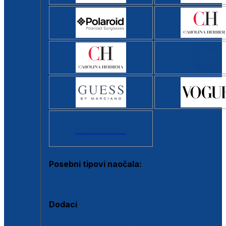
Svi brendovi >
Posebni tipovi naočala:
Okviri s clip-on dodatkom
Dodaci
Dodaci za dioptrijske naočale