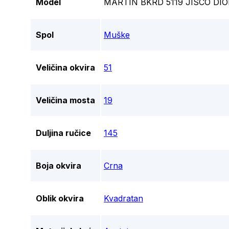
Model
MARTIN BKRD 5119 JISCO DIO
Spol
Muške
Veličina okvira
51
Veličina mosta
19
Duljina ručice
145
Boja okvira
Crna
Oblik okvira
Kvadratan