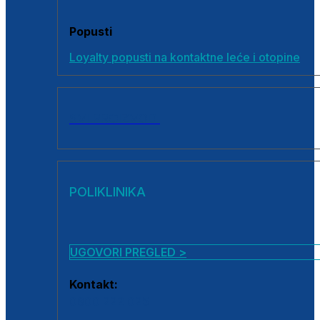
Popusti
Loyalty popusti na kontaktne leće i otopine
SVI PROIZVODI
POLIKLINIKA
UGOVORI PREGLED >
Kontakt:
0800 222 025