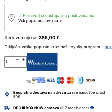
✓ Proizvod je dostupan u poslovnicama
Vidi popis poslovnica >
Redovna cijena:
385,00
€
Otključaj velike popuste kroz naš Loyalty program –
pri
MJ1055 DIOPTRIJSKI
OKVIRI
Dodaj u košaricu
MARC
JACOBS
količina
Besplatna dostava na adresu
za sve narudžbe iznad
80€
DPD ili BOX NOW dostava
(3-7 radnih dana)