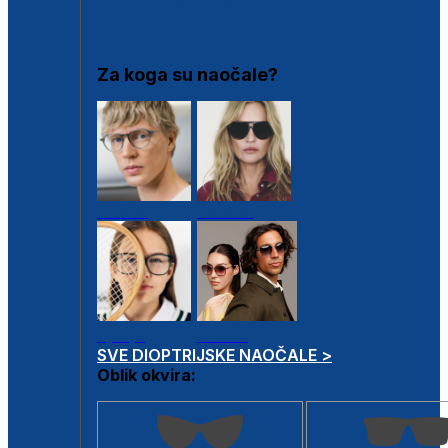
DIOPTRIJSKI OKVIRI
Za koga su naočale?
Muške
Ženske
Dječje
Unisex
SVE DIOPTRIJSKE NAOČALE >
Oblik okvira: