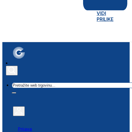
VIDI
PRILIKE
Traži
Prijava