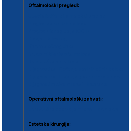
Oftalmološki pregledi:
Specijalistički oftalmološki pregled
Pregled za kontaktne leće
Pregled vidnog polja (OCT)
Dječja oftalmologija
Kontrola očnog tlaka
Drugo mišljenje oftalmologa
Retinološka ambulanta
Dijagnostika i liječenje upalnih očnih bolesti
Dijagnostika i liječenje glaukomske bolesti
Dijagnostika sive mrene ili katarakte
Operativni oftalmološki zahvati:
Ultrazvučna operacija mrene ili katarakta
Estetska kirurgija: