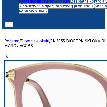
Pronađi najbližu polikliniku >
Besplatna kontrola 
>
Zakazivanje specijalističkog pregleda >
Bespla
Otvorena radna mjesta
kontrola sluha >
Početna
/
Dioptrijski okviri
/
MJ1055 DIOPTRIJSKI OKVIRI
MARC JACOBS
🔍