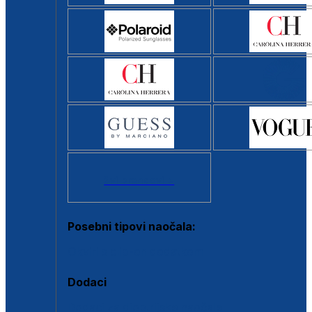
Svi brendovi >
Posebni tipovi naočala:
Okviri s clip-on dodatkom
Dodaci
Dodaci za dioptrijske naočale