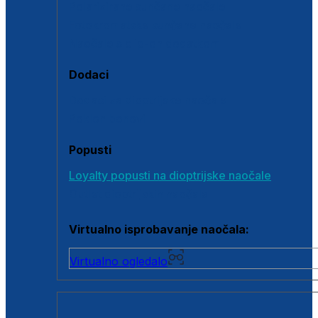
Polarizirane sunčane naočale
Fotokromatske sunčane naočale
Naočale s clip-on dodatkom
Dodaci
Dodaci za dioptrijske naočale
Poklon bonovi
Popusti
Loyalty popusti na dioptrijske naočale
Outlet dioptrijskih naočala
Virtualno isprobavanje naočala:
Virtualno ogledalo