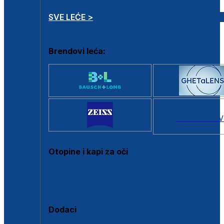
SVE LEĆE >
Brendovi leća:
SVI BRANDOV
Otopine i kapi za oči
Sve otopine za kontaktne leće
Sve kapi za oči
Dodaci