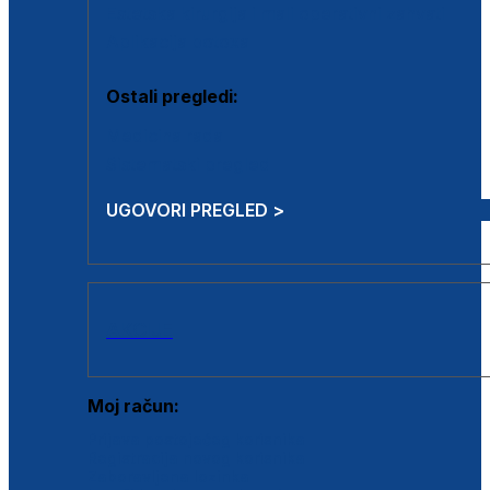
Estetska kirurgija i mali operativni zahvati
Aplikacija botoxa
Ostali pregledi:
Medicina rada
Sistematski pregled
UGOVORI PREGLED >
AKCIJE
Moj račun:
Prijava postojećeg korisnika
Registracija novog korisnika
Zaboravljena lozinka