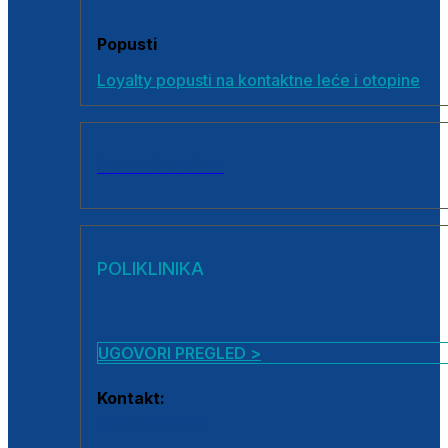
Popusti
Loyalty popusti na kontaktne leće i otopine
SVI PROIZVODI
POLIKLINIKA
UGOVORI PREGLED >
Kontakt:
0800 222 025