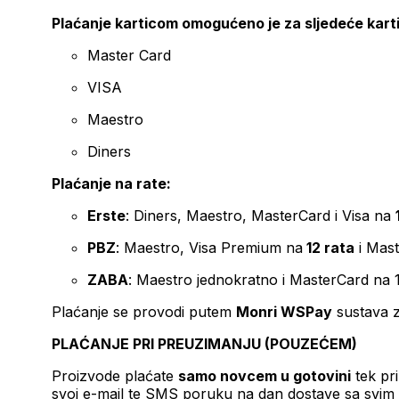
Plaćanje karticom omogućeno je za sljedeće kart
Master Card
VISA
Maestro
Diners
Plaćanje na rate:
Erste
: Diners, Maestro, MasterCard i Visa na
PBZ
: Maestro, Visa Premium na
12 rata
i Mas
ZABA
: Maestro jednokratno i MasterCard na 
Plaćanje se provodi putem
Monri WSPay
sustava z
PLAĆANJE PRI PREUZIMANJU (POUZEĆEM)
Proizvode plaćate
samo novcem u gotovini
tek pr
svoj e-mail te SMS poruku na dan dostave sa svim 