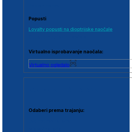
Poklon bonovi
Popusti
Loyalty popusti na dioptrijske naočale
Outlet dioptrijskih naočala
Virtualno isprobavanje naočala:
Virtualno ogledalo
KONTAKTNE LEĆE I OTOPINE
Odaberi prema trajanju:
Jednodnevne leće
Mjesečne leće