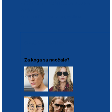
BESPLATNA KONTROLA SLUHA
Poslovnice
Proizvodi s loyalty popustima
Outlet
SUNČANE NAOČALE
Za koga su naočale?
Muške
Ženske