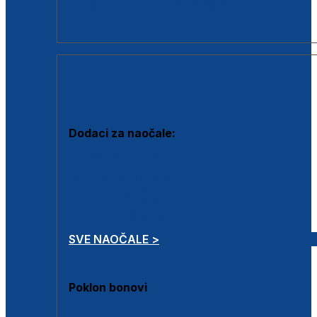
Dodaci za dioptrijske naočale
Poklon bonovi
DODACI
Dodaci za naočale:
Krpice za čišćenje
Kutijice za naočale
Sprejevi za čišćenje
Lančići za naočale
SVE NAOČALE >
Poklon bonovi
Poklon bonovi