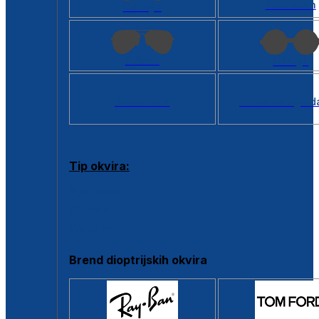
Kvadratan
Cat eye
Aviator
Okrugli
Svi oblici >
Virtualno ogled
Tip okvira:
Puni okvir
Clip-on
Poluokvir
Brend dioptrijskih okvira