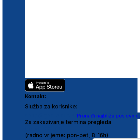
Kontakt:
Služba za korisnike:
shop@ghetaldus.hr
Pronađi najbližu poslovnic
Za zakazivanje termina pregleda
0800 222 025
(radno vrijeme: pon-pet, 8-16h)