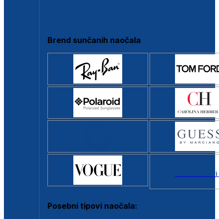
Clip-on
Poluokvir
Brend sunčanih naočala
Svi brendovi
Posebni tipovi naočala: