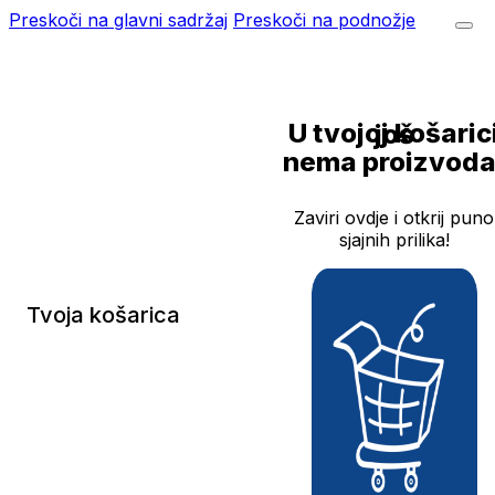
Preskoči na glavni sadržaj
Preskoči na podnožje
U tvojoj košarici još
nema proizvoda
Zaviri ovdje i otkrij puno
sjajnih prilika!
Tvoja košarica