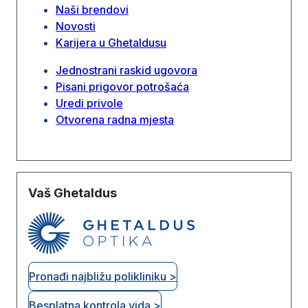
Naši brendovi
Novosti
Karijera u Ghetaldusu
Jednostrani raskid ugovora
Pisani prigovor potrošaća
Uredi privole
Otvorena radna mjesta
Vaš Ghetaldus
Pronađi najbližu polikliniku >
Besplatna kontrola vida >