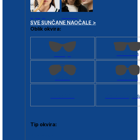
Dječje
Unisex
SVE SUNČANE NAOČALE >
Oblik okvira:
Kvadratan
Cat eye
Aviator
Četvrtasti
Svi oblici >
Virtualno ogled
Tip okvira:
Puni okvir