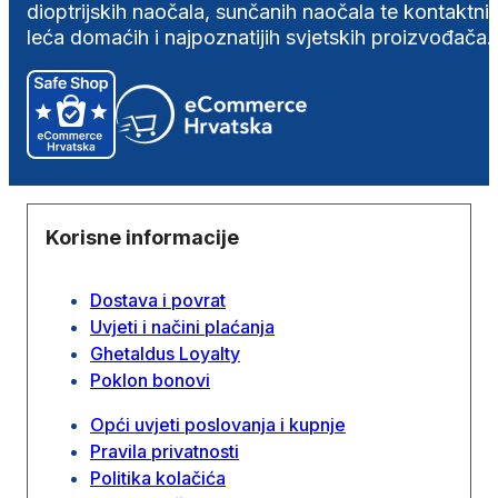
dioptrijskih naočala, sunčanih naočala te kontaktni
leća domaćih i najpoznatijih svjetskih proizvođača.
Korisne informacije
Dostava i povrat
Uvjeti i načini plaćanja
Ghetaldus Loyalty
Poklon bonovi
Opći uvjeti poslovanja i kupnje
Pravila privatnosti
Politika kolačića