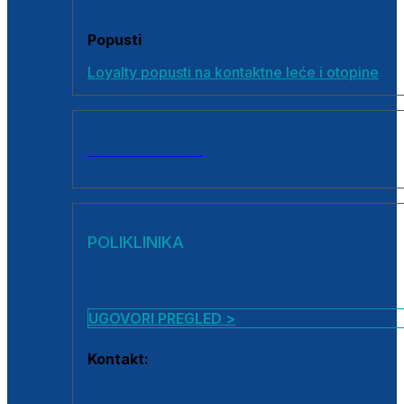
Popusti
Loyalty popusti na kontaktne leće i otopine
SVI PROIZVODI
POLIKLINIKA
UGOVORI PREGLED >
Kontakt:
0800 222 025