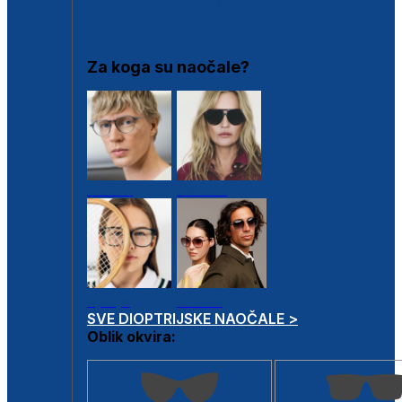
DIOPTRIJSKI OKVIRI
Za koga su naočale?
Muške
Ženske
Dječje
Unisex
SVE DIOPTRIJSKE NAOČALE >
Oblik okvira: