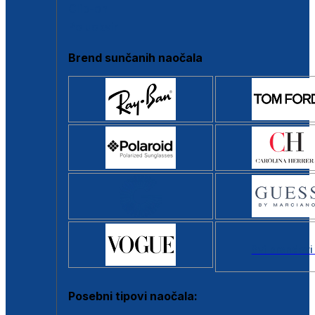
Clip-on
Poluokvir
Brend sunčanih naočala
Svi brendovi
Posebni tipovi naočala: