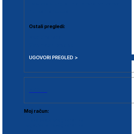
Estetska kirurgija i mali operativni zahvati
Aplikacija botoxa
Ostali pregledi:
Medicina rada
Sistematski pregled
UGOVORI PREGLED >
AKCIJE
Moj račun:
Prijava postojećeg korisnika
Registracija novog korisnika
Zaboravljena lozinka