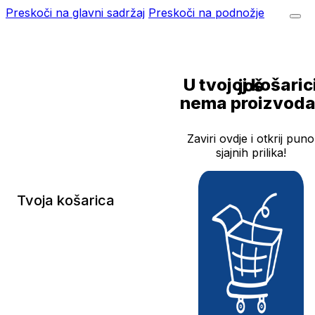
Preskoči na glavni sadržaj
Preskoči na podnožje
U tvojoj košarici još
nema proizvoda
Zaviri ovdje i otkrij puno
sjajnih prilika!
Tvoja košarica