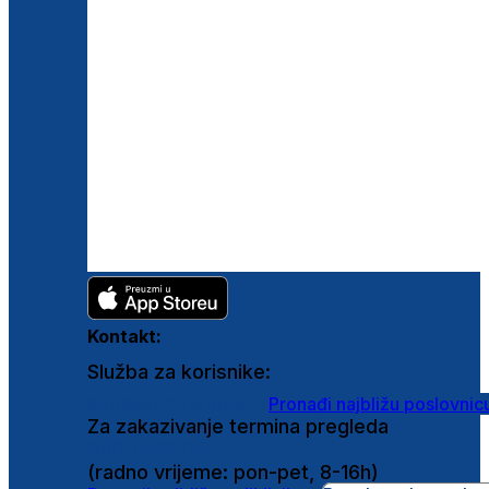
Kontakt:
Služba za korisnike:
shop@ghetaldus.hr
Pronađi najbližu poslovnic
Za zakazivanje termina pregleda
0800 222 025
(radno vrijeme: pon-pet, 8-16h)