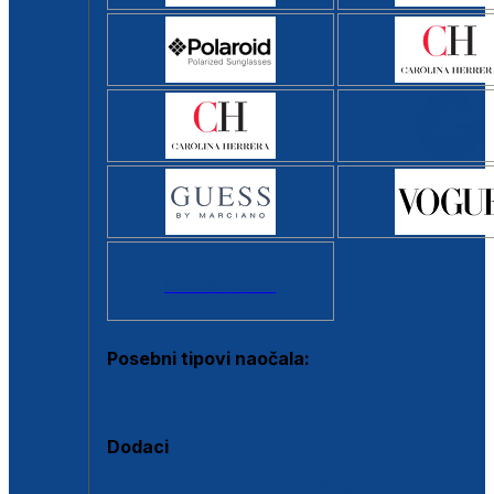
Svi brendovi >
Posebni tipovi naočala:
Okviri s clip-on dodatkom
Dodaci
Dodaci za dioptrijske naočale