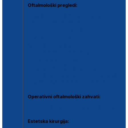
Oftalmološki pregledi:
Specijalistički oftalmološki pregled
Pregled za kontaktne leće
Pregled vidnog polja (OCT)
Dječja oftalmologija
Kontrola očnog tlaka
Drugo mišljenje oftalmologa
Retinološka ambulanta
Dijagnostika i liječenje upalnih očnih bolesti
Dijagnostika i liječenje glaukomske bolesti
Dijagnostika sive mrene ili katarakte
Operativni oftalmološki zahvati:
Ultrazvučna operacija mrene ili katarakta
Estetska kirurgija: