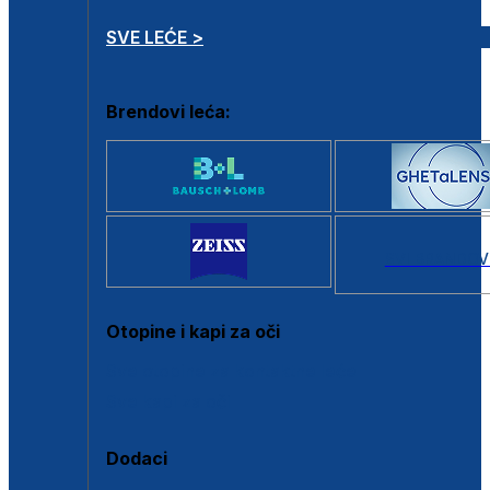
SVE LEĆE >
Brendovi leća:
SVI BRANDOV
Otopine i kapi za oči
Sve otopine za kontaktne leće
Sve kapi za oči
Dodaci