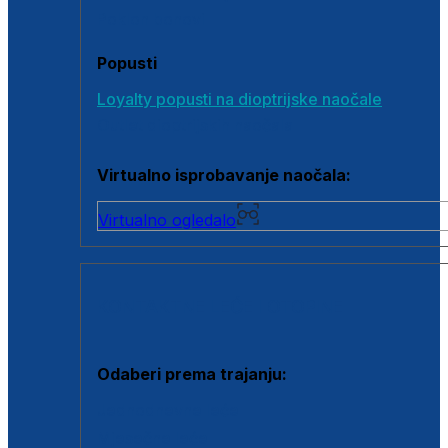
Poklon bonovi
Popusti
Loyalty popusti na dioptrijske naočale
Outlet dioptrijskih naočala
Virtualno isprobavanje naočala:
Virtualno ogledalo
KONTAKTNE LEĆE I OTOPINE
Odaberi prema trajanju:
Jednodnevne leće
Mjesečne leće