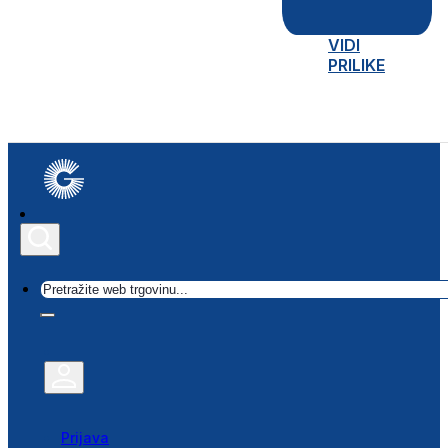
VIDI
PRILIKE
Traži
Prijava