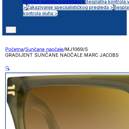
Pronađi najbližu polikliniku >
Besplatna kontrola 
>
Zakazivanje specijalističkog pregleda >
Bespla
Otvorena radna mjesta
kontrola sluha >
Početna
/
Sunčane naočale
/
MJ1069/S
GRADIJENT SUNČANE NAOČALE MARC JACOBS
🔍