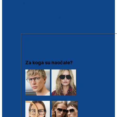
BESPLATNA KONTROLA SLUHA
Poslovnice
Proizvodi s loyalty popustima
Outlet
SUNČANE NAOČALE
Za koga su naočale?
Muške
Ženske