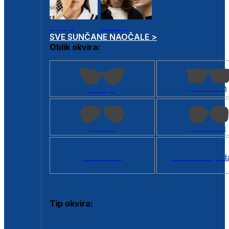
Dječje
Unisex
SVE SUNČANE NAOČALE >
Oblik okvira:
Kvadratan
Cat eye
Aviator
Četvrtasti
Svi oblici >
Virtualno ogled
Tip okvira:
Puni okvir