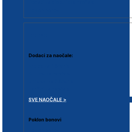
Dodaci za dioptrijske naočale
Poklon bonovi
DODACI
Dodaci za naočale:
Krpice za čišćenje
Kutijice za naočale
Sprejevi za čišćenje
Lančići za naočale
SVE NAOČALE >
Poklon bonovi
Poklon bonovi