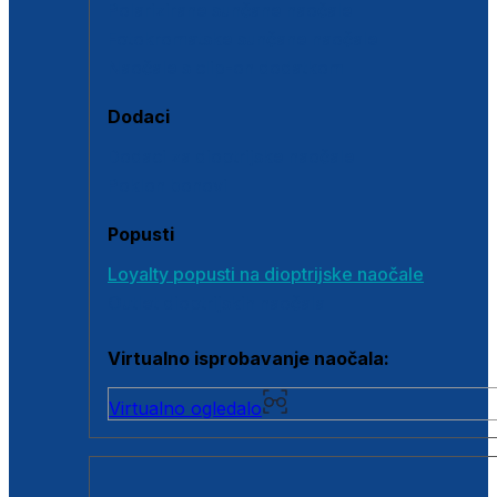
Polarizirane sunčane naočale
Fotokromatske sunčane naočale
Naočale s clip-on dodatkom
Dodaci
Dodaci za dioptrijske naočale
Poklon bonovi
Popusti
Loyalty popusti na dioptrijske naočale
Outlet dioptrijskih naočala
Virtualno isprobavanje naočala:
Virtualno ogledalo