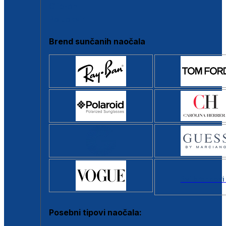
Clip-on
Poluokvir
Brend sunčanih naočala
Svi brendovi
Posebni tipovi naočala: