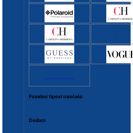
Svi brendovi >
Posebni tipovi naočala:
Okviri s clip-on dodatkom
Dodaci
Dodaci za dioptrijske naočale