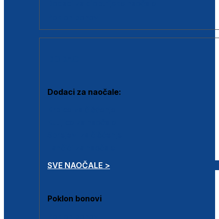
Dodaci za dioptrijske naočale
Poklon bonovi
DODACI
Dodaci za naočale:
Krpice za čišćenje
Kutijice za naočale
Sprejevi za čišćenje
Lančići za naočale
SVE NAOČALE >
Poklon bonovi
Poklon bonovi