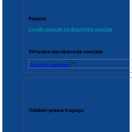
Poklon bonovi
Popusti
Loyalty popusti na dioptrijske naočale
Outlet dioptrijskih naočala
Virtualno isprobavanje naočala:
Virtualno ogledalo
KONTAKTNE LEĆE I OTOPINE
Odaberi prema trajanju:
Jednodnevne leće
Mjesečne leće