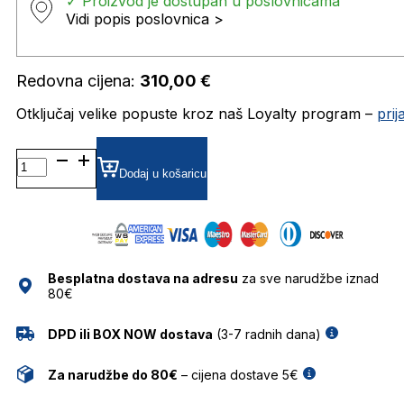
✓ Proizvod je dostupan u poslovnicama
Vidi popis poslovnica >
Redovna cijena:
310,00
€
Otključaj velike popuste kroz naš Loyalty program –
pri
MJ1108 DIOPTRIJSKI
OKVIRI
Dodaj u košaricu
MARC
JACOBS
količina
Besplatna dostava na adresu
za sve narudžbe iznad
80€
DPD ili BOX NOW dostava
(3-7 radnih dana)
Za narudžbe do 80€
– cijena dostave 5€