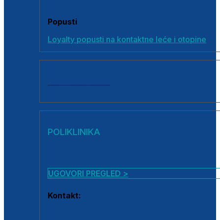
Popusti
Loyalty popusti na kontaktne leće i otopine
SVI PROIZVODI
POLIKLINIKA
UGOVORI PREGLED >
Kontakt:
0800 222 025