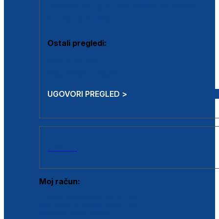
Estetska kirurgija i mali operativni zahvati
Aplikacija botoxa
Ostali pregledi:
Medicina rada
Sistematski pregled
UGOVORI PREGLED >
AKCIJE
Moj račun:
Prijava postojećeg korisnika
Registracija novog korisnika
Zaboravljena lozinka