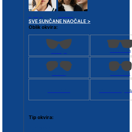
Dječje
Unisex
SVE SUNČANE NAOČALE >
Oblik okvira:
Kvadratan
Cat eye
Aviator
Četvrtasti
Svi oblici >
Virtualno ogled
Tip okvira:
Puni okvir