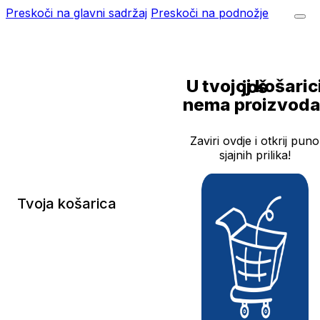
Preskoči na glavni sadržaj
Preskoči na podnožje
U tvojoj košarici još
nema proizvoda
Zaviri ovdje i otkrij puno
sjajnih prilika!
Tvoja košarica