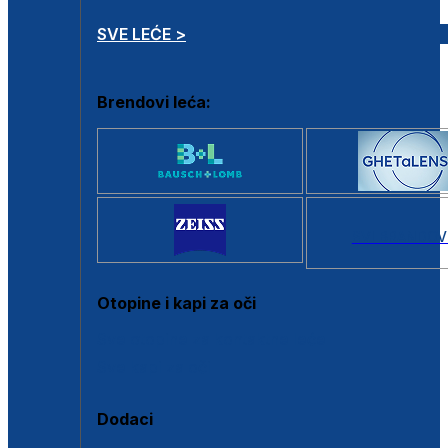
SVE LEĆE >
Brendovi leća:
SVI BRANDOV
Otopine i kapi za oči
Sve otopine za kontaktne leće
Sve kapi za oči
Dodaci