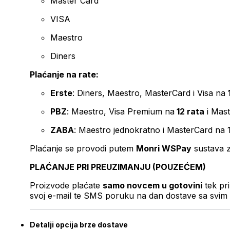
Master Card
VISA
Maestro
Diners
Plaćanje na rate:
Erste
: Diners, Maestro, MasterCard i Visa na
PBZ
: Maestro, Visa Premium na
12 rata
i Mas
ZABA
: Maestro jednokratno i MasterCard na 
Plaćanje se provodi putem
Monri WSPay
sustava z
PLAĆANJE PRI PREUZIMANJU (POUZEĆEM)
Proizvode plaćate
samo novcem u gotovini
tek pr
svoj e-mail te SMS poruku na dan dostave sa svim 
Detalji opcija brze dostave