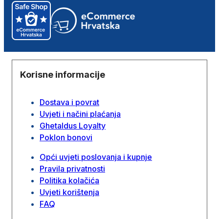
Korisne informacije
Dostava i povrat
Uvjeti i načini plaćanja
Ghetaldus Loyalty
Poklon bonovi
Opći uvjeti poslovanja i kupnje
Pravila privatnosti
Politika kolačića
Uvjeti korištenja
FAQ