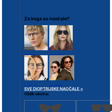
DIOPTRIJSKI OKVIRI
Za koga su naočale?
Muške
Ženske
Dječje
Unisex
SVE DIOPTRIJSKE NAOČALE >
Oblik okvira: