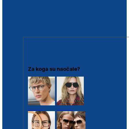
BESPLATNA KONTROLA SLUHA
Poslovnice
Proizvodi s loyalty popustima
Outlet
SUNČANE NAOČALE
Za koga su naočale?
Muške
Ženske