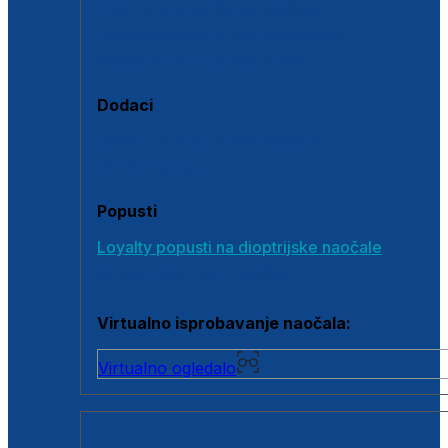
Polarizirane sunčane naočale
Fotokromatske sunčane naočale
Naočale s clip-on dodatkom
Dodaci
Dodaci za dioptrijske naočale
Poklon bonovi
Popusti
Loyalty popusti na dioptrijske naočale
Outlet dioptrijskih naočala
Virtualno isprobavanje naočala:
Virtualno ogledalo