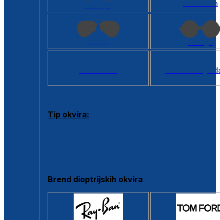
Kvadratan
Cat eye
Aviator
Okrugli
Svi oblici >
Virtualno ogled
Tip okvira:
Puni okvir
Clip-on
Poluokvir
Brend dioptrijskih okvira