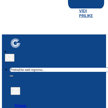
VIDI
PRILIKE
Traži
Prijava