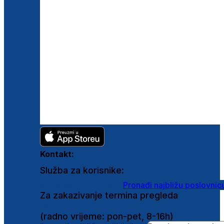
Kontakt:
Služba za korisnike:
shop@ghetaldus.hr
Pronađi najbližu poslovnic
Za zakazivanje termina pregleda
0800 222 025
(radno vrijeme: pon-pet, 8-16h)