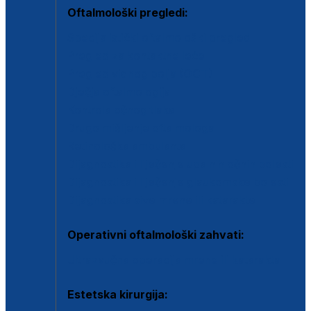
Oftalmološki pregledi:
Specijalistički oftalmološki pregled
Pregled za kontaktne leće
Pregled vidnog polja (OCT)
Dječja oftalmologija
Kontrola očnog tlaka
Drugo mišljenje oftalmologa
Retinološka ambulanta
Dijagnostika i liječenje upalnih očnih bolesti
Dijagnostika i liječenje glaukomske bolesti
Dijagnostika sive mrene ili katarakte
Operativni oftalmološki zahvati:
Ultrazvučna operacija mrene ili katarakta
Estetska kirurgija: