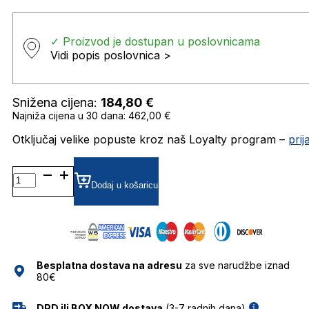
✓ Proizvod je dostupan u poslovnicama
Vidi popis poslovnica >
Snižena cijena:
184,80
€
Najniža cijena u 30 dana: 462,00 €
Otključaj velike popuste kroz naš Loyalty program –
pri
MM0006 SUNČANE
NAOČALE
Dodaj u košaricu
MAX
MARA
količina
Besplatna dostava na adresu
za sve narudžbe iznad
80€
DPD ili BOX NOW dostava
(3-7 radnih dana)