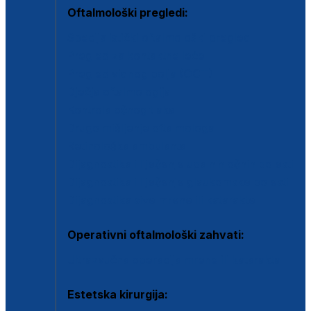
Oftalmološki pregledi:
Specijalistički oftalmološki pregled
Pregled za kontaktne leće
Pregled vidnog polja (OCT)
Dječja oftalmologija
Kontrola očnog tlaka
Drugo mišljenje oftalmologa
Retinološka ambulanta
Dijagnostika i liječenje upalnih očnih bolesti
Dijagnostika i liječenje glaukomske bolesti
Dijagnostika sive mrene ili katarakte
Operativni oftalmološki zahvati:
Ultrazvučna operacija mrene ili katarakta
Estetska kirurgija: