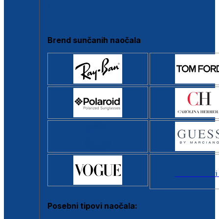
Clip-on
Poluokvir
Brend sunčanih naočala
Svi brendovi
Posebni tipovi naočala: