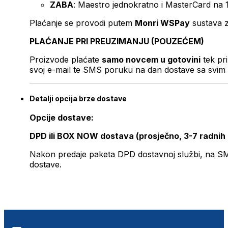
ZABA
: Maestro jednokratno i MasterCard na 
Plaćanje se provodi putem
Monri WSPay
sustava z
PLAĆANJE PRI PREUZIMANJU (POUZEĆEM)
Proizvode plaćate
samo novcem u gotovini
tek pr
svoj e-mail te SMS poruku na dan dostave sa svim 
Detalji opcija brze dostave
Opcije dostave:
DPD ili BOX NOW dostava (prosječno, 3-7 radnih
Nakon predaje paketa DPD dostavnoj službi, na SMS 
dostave.