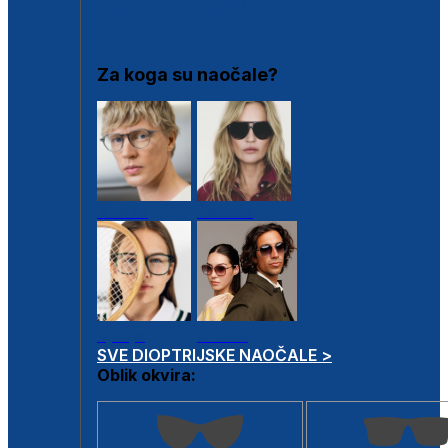
DIOPTRIJSKI OKVIRI
Za koga su naočale?
Muške
Ženske
Dječje
Unisex
SVE DIOPTRIJSKE NAOČALE >
Oblik okvira: