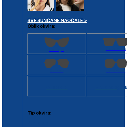
Dječje
Unisex
SVE SUNČANE NAOČALE >
Oblik okvira:
Kvadratan
Cat eye
Aviator
Četvrtasti
Svi oblici >
Virtualno ogled
Tip okvira:
Puni okvir