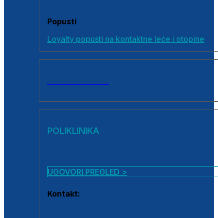
Popusti
Loyalty popusti na kontaktne leće i otopine
SVI PROIZVODI
POLIKLINIKA
UGOVORI PREGLED >
Kontakt:
0800 222 025