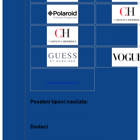
Svi brendovi >
Posebni tipovi naočala:
Okviri s clip-on dodatkom
Dodaci
Dodaci za dioptrijske naočale