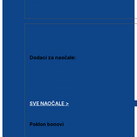
Dodaci za dioptrijske naočale
Poklon bonovi
DODACI
Dodaci za naočale:
Krpice za čišćenje
Kutijice za naočale
Sprejevi za čišćenje
Lančići za naočale
SVE NAOČALE >
Poklon bonovi
Poklon bonovi