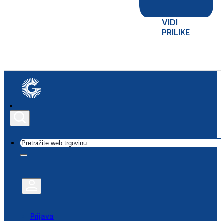
VIDI
PRILIKE
Traži
Prijava