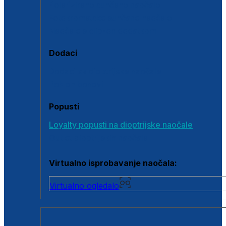
Polarizirane sunčane naočale
Fotokromatske sunčane naočale
Naočale s clip-on dodatkom
Dodaci
Dodaci za dioptrijske naočale
Poklon bonovi
Popusti
Loyalty popusti na dioptrijske naočale
Outlet dioptrijskih naočala
Virtualno isprobavanje naočala:
Virtualno ogledalo