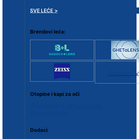
SVE LEĆE >
Brendovi leća:
SVI BRANDOV
Otopine i kapi za oči
Sve otopine za kontaktne leće
Sve kapi za oči
Dodaci