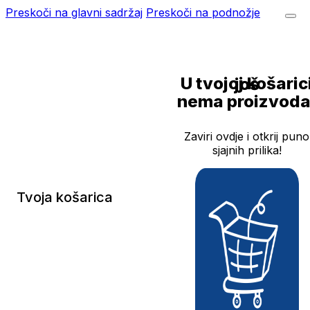
Preskoči na glavni sadržaj
Preskoči na podnožje
U tvojoj košarici još
nema proizvoda
Zaviri ovdje i otkrij puno
sjajnih prilika!
Tvoja košarica