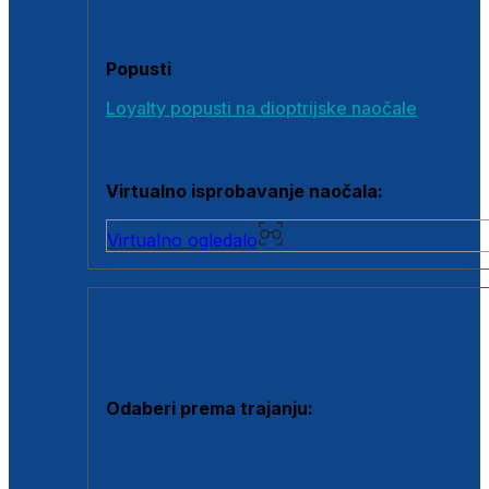
Poklon bonovi
Popusti
Loyalty popusti na dioptrijske naočale
Outlet dioptrijskih naočala
Virtualno isprobavanje naočala:
Virtualno ogledalo
KONTAKTNE LEĆE I OTOPINE
Odaberi prema trajanju:
Jednodnevne leće
Mjesečne leće