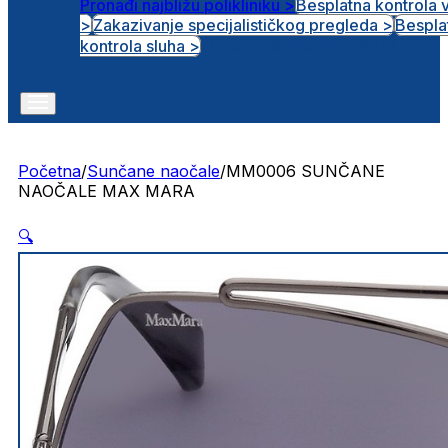
Pronađi najbližu polikliniku >
Besplatna kontrola 
>
Zakazivanje specijalističkog pregleda >
Bespla
Otvorena radna mjesta
kontrola sluha >
Početna
/
Sunčane naočale
/
MM0006 SUNČANE
NAOČALE MAX MARA
🔍