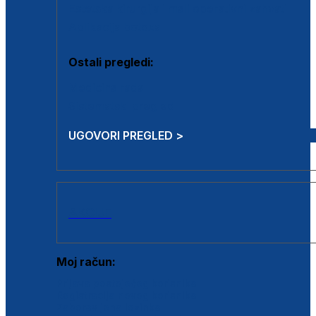
Estetska kirurgija i mali operativni zahvati
Aplikacija botoxa
Ostali pregledi:
Medicina rada
Sistematski pregled
UGOVORI PREGLED >
AKCIJE
Moj račun:
Prijava postojećeg korisnika
Registracija novog korisnika
Zaboravljena lozinka