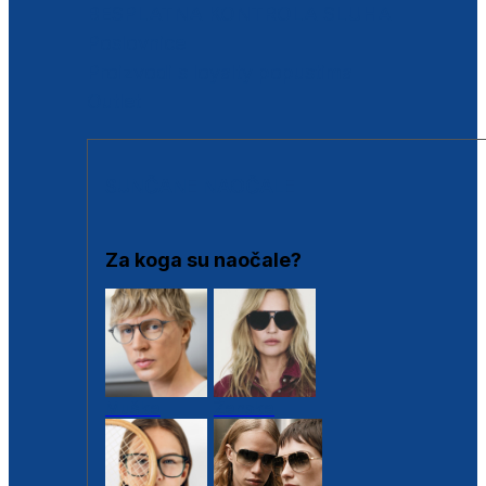
BESPLATNA KONTROLA SLUHA
Poslovnice
Proizvodi s loyalty popustima
Outlet
SUNČANE NAOČALE
Za koga su naočale?
Muške
Ženske