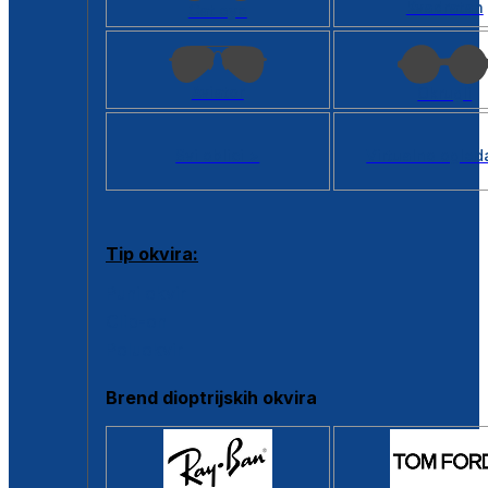
Kvadratan
Cat eye
Aviator
Okrugli
Svi oblici >
Virtualno ogled
Tip okvira:
Puni okvir
Clip-on
Poluokvir
Brend dioptrijskih okvira