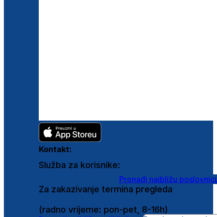
Kontakt:
Služba za korisnike:
shop@ghetaldus.hr
Pronađi najbližu poslovnic
Za zakazivanje termina pregleda
0800 222 025
(radno vrijeme: pon-pet, 8-16h)