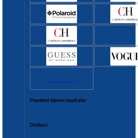
Svi brendovi >
Posebni tipovi naočala:
Okviri s clip-on dodatkom
Dodaci
Dodaci za dioptrijske naočale