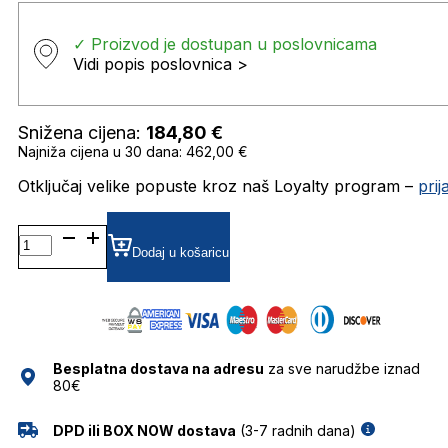
✓ Proizvod je dostupan u poslovnicama
Vidi popis poslovnica >
Snižena cijena:
184,80
€
Najniža cijena u 30 dana: 462,00 €
Otključaj velike popuste kroz naš Loyalty program –
pri
MM0016
GRADIJENT SUNČANE
Dodaj u košaricu
NAOČALE
MAX
MARA
količina
Besplatna dostava na adresu
za sve narudžbe iznad
80€
DPD ili BOX NOW dostava
(3-7 radnih dana)