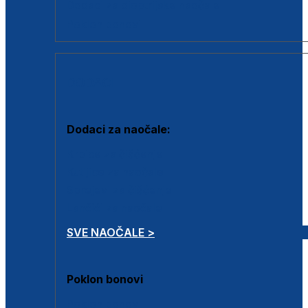
Dodaci za dioptrijske naočale
Poklon bonovi
DODACI
Dodaci za naočale:
Krpice za čišćenje
Kutijice za naočale
Sprejevi za čišćenje
Lančići za naočale
SVE NAOČALE >
Poklon bonovi
Poklon bonovi