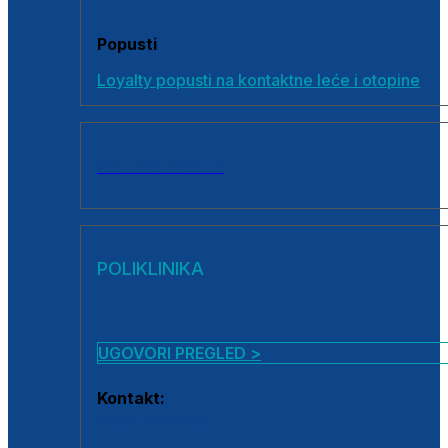
Popusti
Loyalty popusti na kontaktne leće i otopine
SVI PROIZVODI
POLIKLINIKA
UGOVORI PREGLED >
Kontakt:
0800 222 025