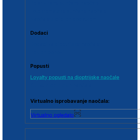
Polarizirane sunčane naočale
Fotokromatske sunčane naočale
Naočale s clip-on dodatkom
Dodaci
Dodaci za dioptrijske naočale
Poklon bonovi
Popusti
Loyalty popusti na dioptrijske naočale
Outlet dioptrijskih naočala
Virtualno isprobavanje naočala:
Virtualno ogledalo