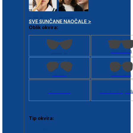
Dječje
Unisex
SVE SUNČANE NAOČALE >
Oblik okvira:
Kvadratan
Cat eye
Aviator
Četvrtasti
Svi oblici >
Virtualno ogled
Tip okvira:
Puni okvir