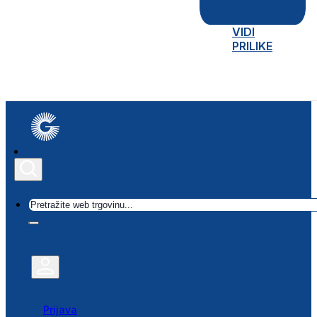
VIDI
PRILIKE
Traži
Prijava