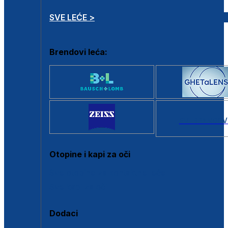
SVE LEĆE >
Brendovi leća:
SVI BRANDOV
Otopine i kapi za oči
Sve otopine za kontaktne leće
Sve kapi za oči
Dodaci