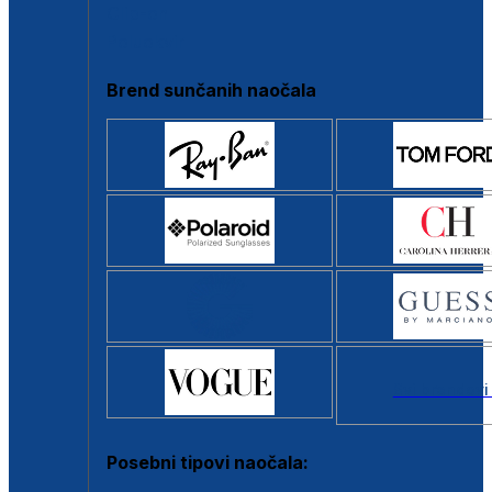
Clip-on
Poluokvir
Brend sunčanih naočala
Svi brendovi
Posebni tipovi naočala: