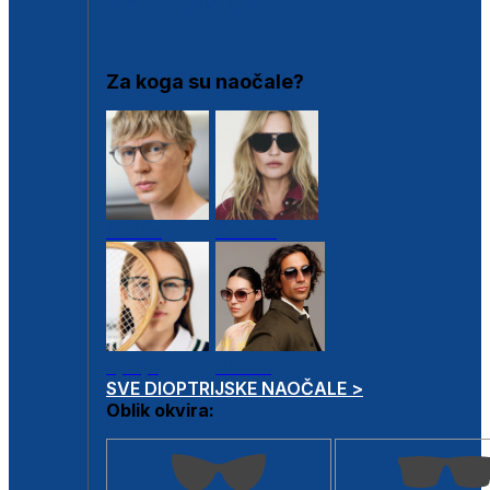
DIOPTRIJSKI OKVIRI
Za koga su naočale?
Muške
Ženske
Dječje
Unisex
SVE DIOPTRIJSKE NAOČALE >
Oblik okvira: