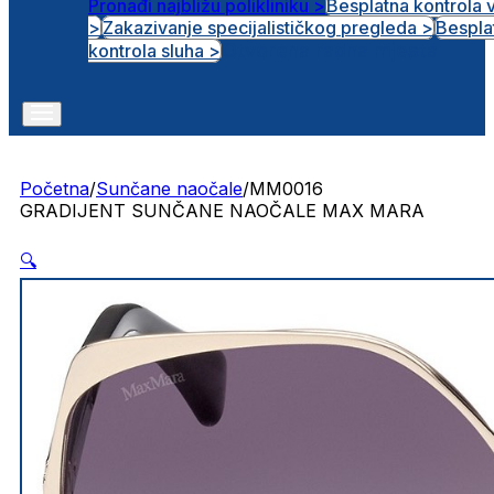
Pronađi najbližu polikliniku >
Besplatna kontrola 
>
Zakazivanje specijalističkog pregleda >
Bespla
Otvorena radna mjesta
kontrola sluha >
Početna
/
Sunčane naočale
/
MM0016
GRADIJENT SUNČANE NAOČALE MAX MARA
🔍