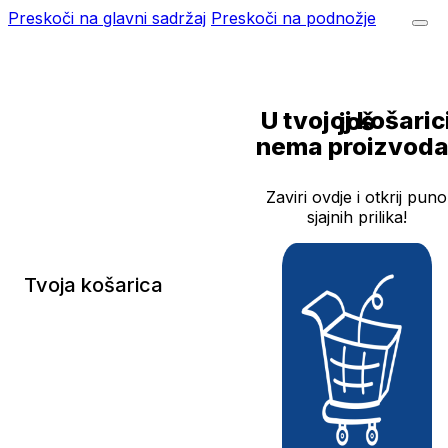
Preskoči na glavni sadržaj
Preskoči na podnožje
U tvojoj košarici još
nema proizvoda
Zaviri ovdje i otkrij puno
sjajnih prilika!
Tvoja košarica