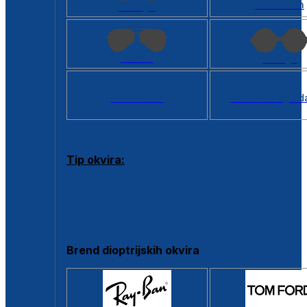
Kvadratan
Cat eye
Aviator
Okrugli
Svi oblici >
Virtualno ogled
Tip okvira:
Puni okvir
Clip-on
Poluokvir
Brend dioptrijskih okvira