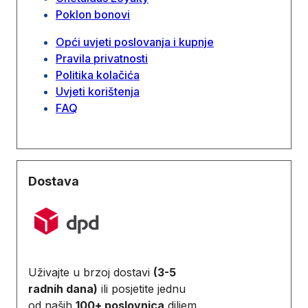
Poklon bonovi
Opći uvjeti poslovanja i kupnje
Pravila privatnosti
Politika kolačića
Uvjeti korištenja
FAQ
Dostava
Uživajte u brzoj dostavi
(3-5
radnih dana)
ili posjetite jednu
od naših
100+ poslovnica
diljem