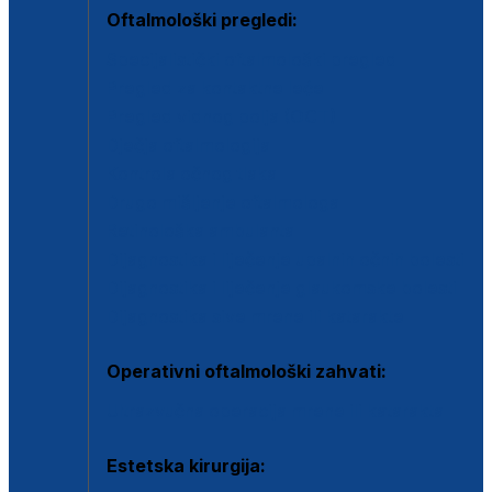
Oftalmološki pregledi:
Specijalistički oftalmološki pregled
Pregled za kontaktne leće
Pregled vidnog polja (OCT)
Dječja oftalmologija
Kontrola očnog tlaka
Drugo mišljenje oftalmologa
Retinološka ambulanta
Dijagnostika i liječenje upalnih očnih bolesti
Dijagnostika i liječenje glaukomske bolesti
Dijagnostika sive mrene ili katarakte
Operativni oftalmološki zahvati:
Ultrazvučna operacija mrene ili katarakta
Estetska kirurgija: