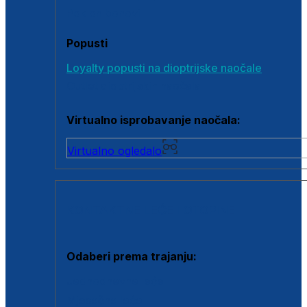
Poklon bonovi
Popusti
Loyalty popusti na dioptrijske naočale
Outlet dioptrijskih naočala
Virtualno isprobavanje naočala:
Virtualno ogledalo
KONTAKTNE LEĆE I OTOPINE
Odaberi prema trajanju:
Jednodnevne leće
Mjesečne leće