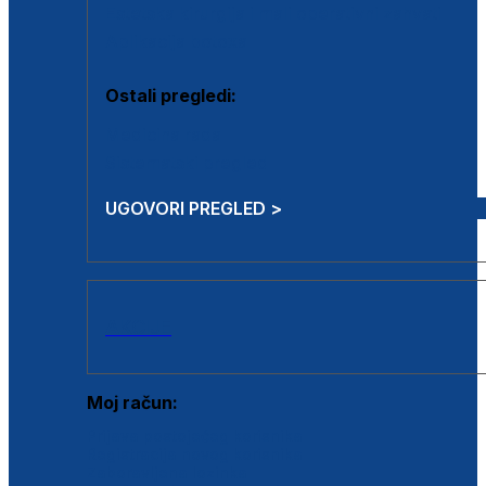
Estetska kirurgija i mali operativni zahvati
Aplikacija botoxa
Ostali pregledi:
Medicina rada
Sistematski pregled
UGOVORI PREGLED >
AKCIJE
Moj račun:
Prijava postojećeg korisnika
Registracija novog korisnika
Zaboravljena lozinka