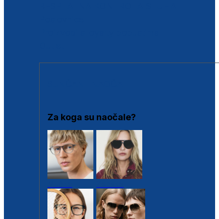
BESPLATNA KONTROLA SLUHA
Poslovnice
Proizvodi s loyalty popustima
Outlet
SUNČANE NAOČALE
Za koga su naočale?
Muške
Ženske