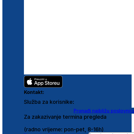
Kontakt:
Služba za korisnike:
shop@ghetaldus.hr
Pronađi najbližu poslovnic
Za zakazivanje termina pregleda
0800 222 025
(radno vrijeme: pon-pet, 8-16h)