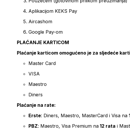
Pouzećem (gotovinom prilikom preuzimanja)
Aplikacijom KEKS Pay
Aircashom
Google Pay-om
PLAĆANJE KARTICOM
Plaćanje karticom omogućeno je za sljedeće kart
Master Card
VISA
Maestro
Diners
Plaćanje na rate:
Erste
: Diners, Maestro, MasterCard i Visa na
PBZ
: Maestro, Visa Premium na
12 rata
i Mas