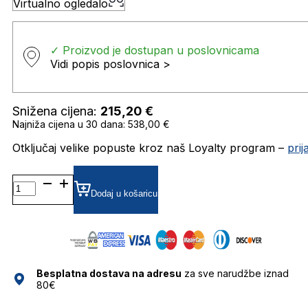
Virtualno ogledalo
✓ Proizvod je dostupan u poslovnicama
Vidi popis poslovnica >
Snižena cijena:
215,20
€
Najniža cijena u 30 dana: 538,00 €
Otključaj velike popuste kroz naš Loyalty program –
pri
MM0054 SUNČANE
NAOČALE
Dodaj u košaricu
MAX
MARA
količina
Besplatna dostava na adresu
za sve narudžbe iznad
80€