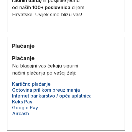
radnih dana)
ili posjetite jednu
od naših
100+ poslovnica
diljem
Hrvatske. Uvijek smo blizu vas!
Plaćanje
Plaćanje
Na blagajni vas čekaju sigurni
načini plaćanja po vašoj želji:
Kartično plaćanje
Gotovina prilikom preuzimanja
Internet bankarstvo / opća uplatnica
Keks Pay
Google Pay
Aircash