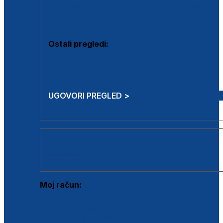
Estetska kirurgija i mali operativni zahvati
Aplikacija botoxa
Ostali pregledi:
Medicina rada
Sistematski pregled
UGOVORI PREGLED >
AKCIJE
Moj račun:
Prijava postojećeg korisnika
Registracija novog korisnika
Zaboravljena lozinka