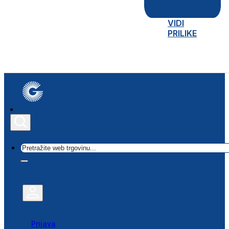
VIDI
PRILIKE
Traži
Prijava