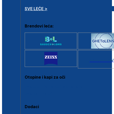
SVE LEĆE >
Brendovi leća:
SVI BRANDOV
Otopine i kapi za oči
Sve otopine za kontaktne leće
Sve kapi za oči
Dodaci