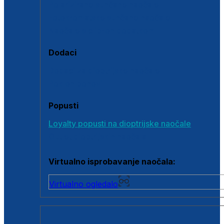
Polarizirane sunčane naočale
Fotokromatske sunčane naočale
Naočale s clip-on dodatkom
Dodaci
Dodaci za dioptrijske naočale
Poklon bonovi
Popusti
Loyalty popusti na dioptrijske naočale
Outlet dioptrijskih naočala
Virtualno isprobavanje naočala:
Virtualno ogledalo