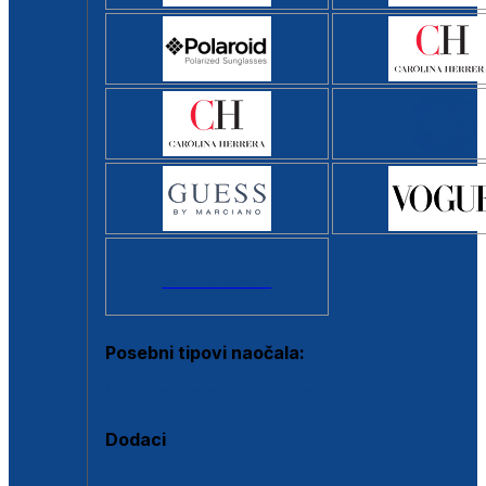
Svi brendovi >
Posebni tipovi naočala:
Okviri s clip-on dodatkom
Dodaci
Dodaci za dioptrijske naočale