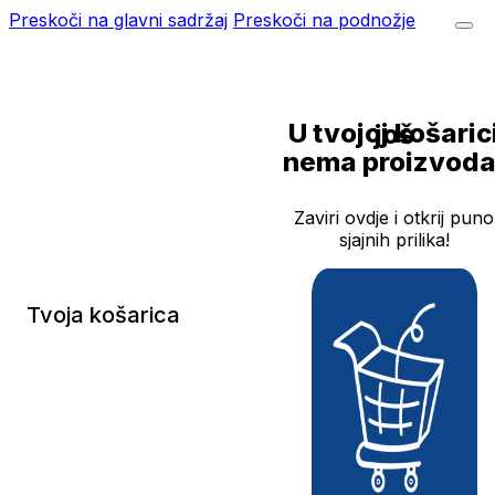
Preskoči na glavni sadržaj
Preskoči na podnožje
U tvojoj košarici još
nema proizvoda
Zaviri ovdje i otkrij puno
sjajnih prilika!
Tvoja košarica