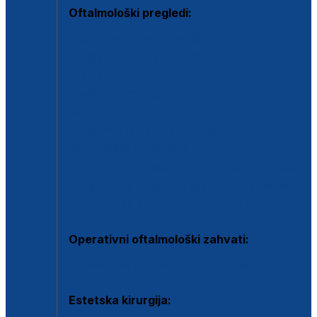
Oftalmološki pregledi:
Specijalistički oftalmološki pregled
Pregled za kontaktne leće
Pregled vidnog polja (OCT)
Dječja oftalmologija
Kontrola očnog tlaka
Drugo mišljenje oftalmologa
Retinološka ambulanta
Dijagnostika i liječenje upalnih očnih bolesti
Dijagnostika i liječenje glaukomske bolesti
Dijagnostika sive mrene ili katarakte
Operativni oftalmološki zahvati:
Ultrazvučna operacija mrene ili katarakta
Estetska kirurgija: