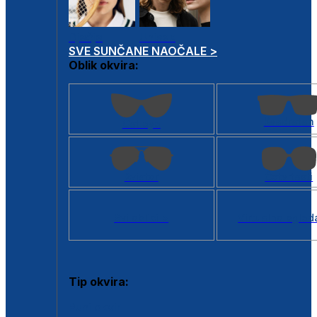
Dječje
Unisex
SVE SUNČANE NAOČALE >
Oblik okvira:
Kvadratan
Cat eye
Aviator
Četvrtasti
Svi oblici >
Virtualno ogled
Tip okvira:
Puni okvir