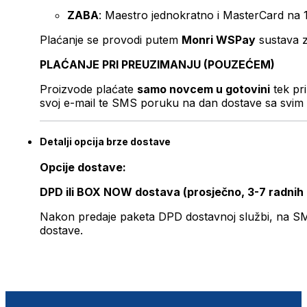
ZABA
: Maestro jednokratno i MasterCard na 
Plaćanje se provodi putem
Monri WSPay
sustava z
PLAĆANJE PRI PREUZIMANJU (POUZEĆEM)
Proizvode plaćate
samo novcem u gotovini
tek pr
svoj e-mail te SMS poruku na dan dostave sa svim 
Detalji opcija brze dostave
Opcije dostave:
DPD ili BOX NOW dostava (prosječno, 3-7 radnih
Nakon predaje paketa DPD dostavnoj službi, na SMS 
dostave.