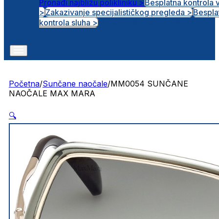
Pronađi najbližu polikliniku >
Besplatna kontrola 
>
Zakazivanje specijalističkog pregleda >
Bespla
Otvorena radna mjesta
kontrola sluha >
Početna
/
Sunčane naočale
/
MM0054 SUNČANE
NAOČALE MAX MARA
🔍