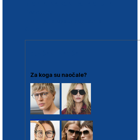
BESPLATNA KONTROLA SLUHA
Poslovnice
Proizvodi s loyalty popustima
Outlet
SUNČANE NAOČALE
Za koga su naočale?
Muške
Ženske