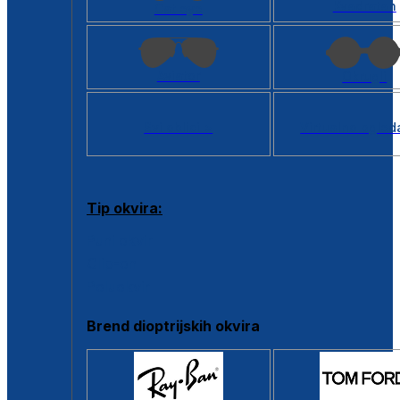
Kvadratan
Cat eye
Aviator
Okrugli
Svi oblici >
Virtualno ogled
Tip okvira:
Puni okvir
Clip-on
Poluokvir
Brend dioptrijskih okvira