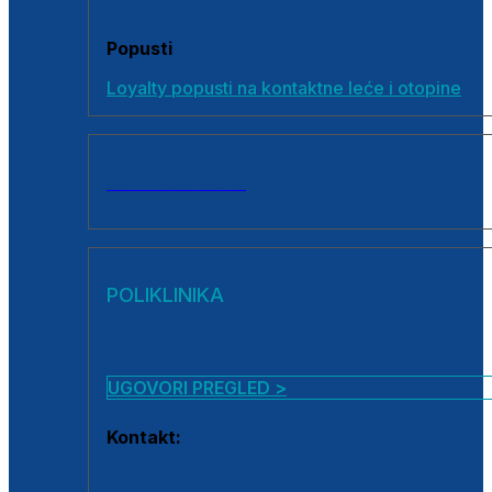
Popusti
Loyalty popusti na kontaktne leće i otopine
SVI PROIZVODI
POLIKLINIKA
UGOVORI PREGLED >
Kontakt:
0800 222 025