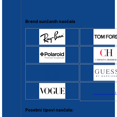
Clip-on
Poluokvir
Brend sunčanih naočala
Svi brendovi
Posebni tipovi naočala: