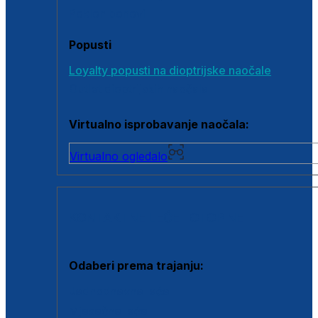
Poklon bonovi
Popusti
Loyalty popusti na dioptrijske naočale
Outlet dioptrijskih naočala
Virtualno isprobavanje naočala:
Virtualno ogledalo
KONTAKTNE LEĆE I OTOPINE
Odaberi prema trajanju:
Jednodnevne leće
Mjesečne leće