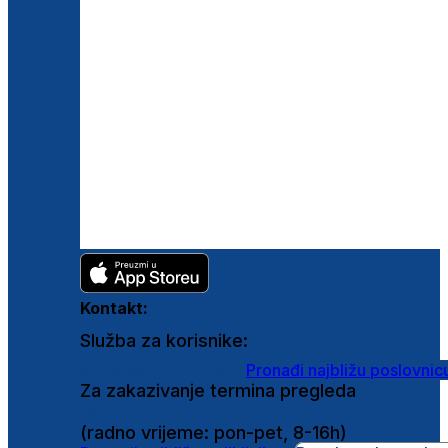
Kontakt:
Služba za korisnike:
shop@ghetaldus.hr
Pronađi najbližu poslovnic
Za zakazivanje termina pregleda
0800 222 025
(radno vrijeme: pon-pet, 8-16h)