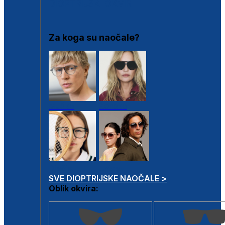
DIOPTRIJSKI OKVIRI
Za koga su naočale?
Muške
Ženske
Dječje
Unisex
SVE DIOPTRIJSKE NAOČALE >
Oblik okvira: