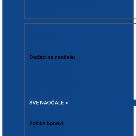
Dodaci za dioptrijske naočale
Poklon bonovi
DODACI
Dodaci za naočale:
Krpice za čišćenje
Kutijice za naočale
Sprejevi za čišćenje
Lančići za naočale
SVE NAOČALE >
Poklon bonovi
Poklon bonovi