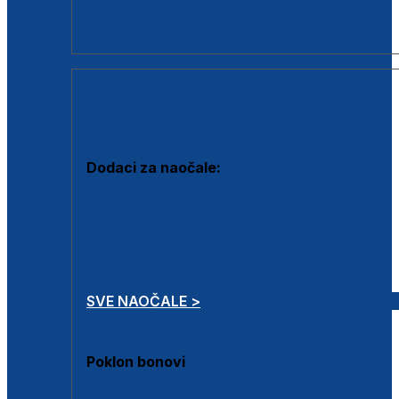
Dodaci za dioptrijske naočale
Poklon bonovi
DODACI
Dodaci za naočale:
Krpice za čišćenje
Kutijice za naočale
Sprejevi za čišćenje
Lančići za naočale
SVE NAOČALE >
Poklon bonovi
Poklon bonovi