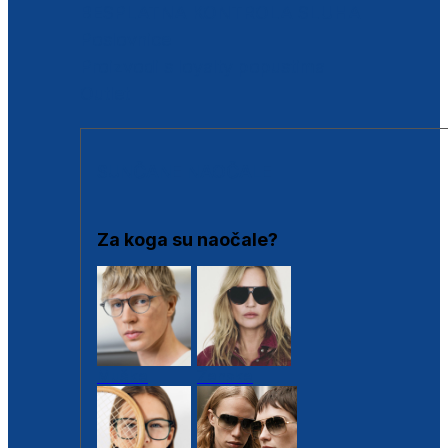
BESPLATNA KONTROLA SLUHA
Poslovnice
Proizvodi s loyalty popustima
Outlet
SUNČANE NAOČALE
Za koga su naočale?
Muške
Ženske