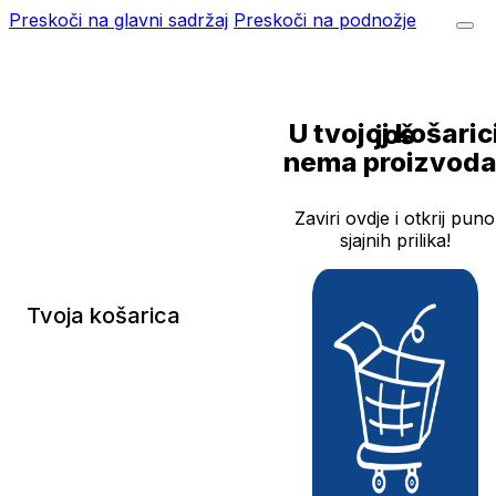
Preskoči na glavni sadržaj
Preskoči na podnožje
U tvojoj košarici još
nema proizvoda
Zaviri ovdje i otkrij puno
sjajnih prilika!
Tvoja košarica