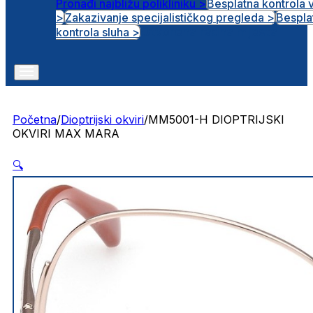
Pronađi najbližu polikliniku >
Besplatna kontrola 
>
Zakazivanje specijalističkog pregleda >
Bespla
Otvorena radna mjesta
kontrola sluha >
Početna
/
Dioptrijski okviri
/
MM5001-H DIOPTRIJSKI
OKVIRI MAX MARA
🔍