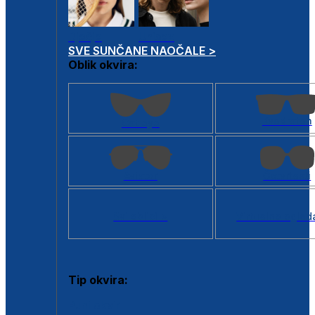
Dječje
Unisex
SVE SUNČANE NAOČALE >
Oblik okvira:
Kvadratan
Cat eye
Aviator
Četvrtasti
Svi oblici >
Virtualno ogled
Tip okvira:
Puni okvir