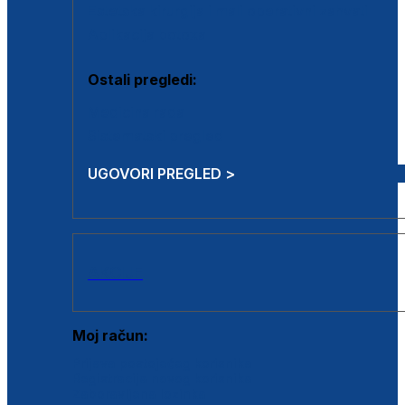
Estetska kirurgija i mali operativni zahvati
Aplikacija botoxa
Ostali pregledi:
Medicina rada
Sistematski pregled
UGOVORI PREGLED >
AKCIJE
Moj račun:
Prijava postojećeg korisnika
Registracija novog korisnika
Zaboravljena lozinka