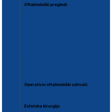
Oftalmološki pregledi:
Specijalistički oftalmološki pregled
Pregled za kontaktne leće
Pregled vidnog polja (OCT)
Dječja oftalmologija
Kontrola očnog tlaka
Drugo mišljenje oftalmologa
Retinološka ambulanta
Dijagnostika i liječenje upalnih očnih bolesti
Dijagnostika i liječenje glaukomske bolesti
Dijagnostika sive mrene ili katarakte
Operativni oftalmološki zahvati:
Ultrazvučna operacija mrene ili katarakta
Estetska kirurgija: