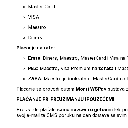
Master Card
VISA
Maestro
Diners
Plaćanje na rate:
Erste
: Diners, Maestro, MasterCard i Visa na
PBZ
: Maestro, Visa Premium na
12 rata
i Mas
ZABA
: Maestro jednokratno i MasterCard na 
Plaćanje se provodi putem
Monri WSPay
sustava z
PLAĆANJE PRI PREUZIMANJU (POUZEĆEM)
Proizvode plaćate
samo novcem u gotovini
tek pr
svoj e-mail te SMS poruku na dan dostave sa svim 