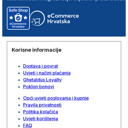
Korisne informacije
Dostava i povrat
Uvjeti i načini plaćanja
Ghetaldus Loyalty
Poklon bonovi
Opći uvjeti poslovanja i kupnje
Pravila privatnosti
Politika kolačića
Uvjeti korištenja
FAQ