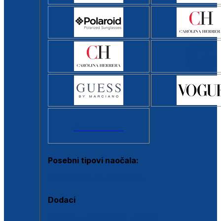
Svi brendovi >
Posebni tipovi naočala:
Okviri s clip-on dodatkom
Dodaci
Dodaci za dioptrijske naočale