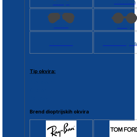
Kvadratan
Cat eye
Aviator
Okrugli
Svi oblici >
Virtualno ogled
Tip okvira:
Puni okvir
Clip-on
Poluokvir
Brend dioptrijskih okvira