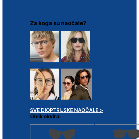
DIOPTRIJSKI OKVIRI
Za koga su naočale?
Muške
Ženske
Dječje
Unisex
SVE DIOPTRIJSKE NAOČALE >
Oblik okvira: