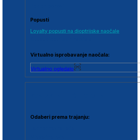
Poklon bonovi
Popusti
Loyalty popusti na dioptrijske naočale
Outlet dioptrijskih naočala
Virtualno isprobavanje naočala:
Virtualno ogledalo
KONTAKTNE LEĆE I OTOPINE
Odaberi prema trajanju:
Jednodnevne leće
Mjesečne leće