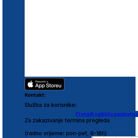
Kontakt:
Služba za korisnike:
shop@ghetaldus.hr
Pronađi najbližu poslovnic
Za zakazivanje termina pregleda
0800 222 025
(radno vrijeme: pon-pet, 8-16h)