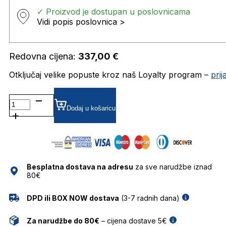
✓ Proizvod je dostupan u poslovnicama
Vidi popis poslovnica >
Redovna cijena:
337,00
€
Otključaj velike popuste kroz naš Loyalty program –
pri
MM5001-
H DIOPTRIJSKI
Dodaj u košaricu
OKVIRI
MAX
MARA
količina
Besplatna dostava na adresu
za sve narudžbe iznad
80€
DPD ili BOX NOW dostava
(3-7 radnih dana)
Za narudžbe do 80€
– cijena dostave 5€