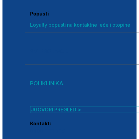
Popusti
Loyalty popusti na kontaktne leće i otopine
SVI PROIZVODI
POLIKLINIKA
UGOVORI PREGLED >
Kontakt:
0800 222 025