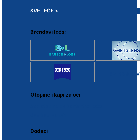
SVE LEĆE >
Brendovi leća:
SVI BRANDOV
Otopine i kapi za oči
Sve otopine za kontaktne leće
Sve kapi za oči
Dodaci