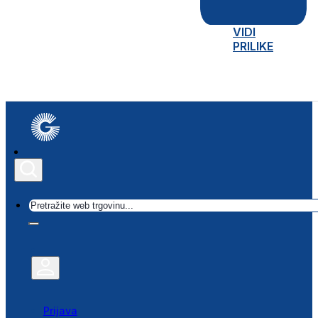
VIDI
PRILIKE
Traži
Prijava