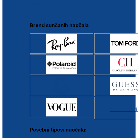
Clip-on
Poluokvir
Brend sunčanih naočala
Svi brendovi
Posebni tipovi naočala: