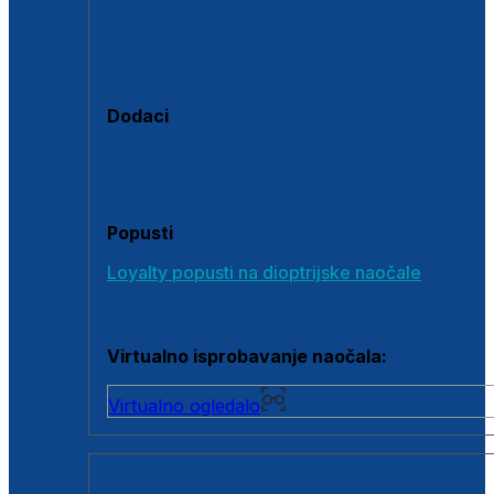
Polarizirane sunčane naočale
Fotokromatske sunčane naočale
Naočale s clip-on dodatkom
Dodaci
Dodaci za dioptrijske naočale
Poklon bonovi
Popusti
Loyalty popusti na dioptrijske naočale
Outlet dioptrijskih naočala
Virtualno isprobavanje naočala:
Virtualno ogledalo