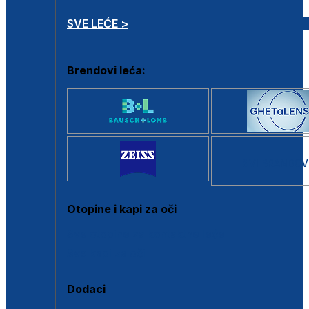
SVE LEĆE >
Brendovi leća:
SVI BRANDOV
Otopine i kapi za oči
Sve otopine za kontaktne leće
Sve kapi za oči
Dodaci