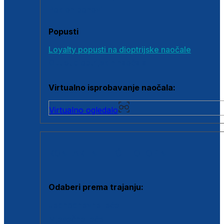
Poklon bonovi
Popusti
Loyalty popusti na dioptrijske naočale
Outlet dioptrijskih naočala
Virtualno isprobavanje naočala:
Virtualno ogledalo
KONTAKTNE LEĆE I OTOPINE
Odaberi prema trajanju:
Jednodnevne leće
Mjesečne leće