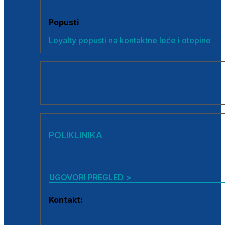
Popusti
Loyalty popusti na kontaktne leće i otopine
SVI PROIZVODI
POLIKLINIKA
UGOVORI PREGLED >
Kontakt:
0800 222 025