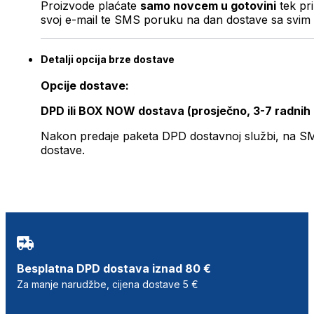
Proizvode plaćate
samo novcem u gotovini
tek pr
svoj e-mail te SMS poruku na dan dostave sa svim 
Detalji opcija brze dostave
Opcije dostave:
DPD ili BOX NOW dostava (prosječno, 3-7 radnih
Nakon predaje paketa DPD dostavnoj službi, na SMS 
dostave.
Besplatna DPD dostava iznad 80 €
Za manje narudžbe, cijena dostave 5 €