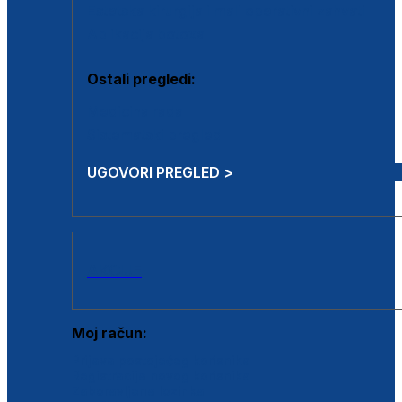
Estetska kirurgija i mali operativni zahvati
Aplikacija botoxa
Ostali pregledi:
Medicina rada
Sistematski pregled
UGOVORI PREGLED >
AKCIJE
Moj račun:
Prijava postojećeg korisnika
Registracija novog korisnika
Zaboravljena lozinka