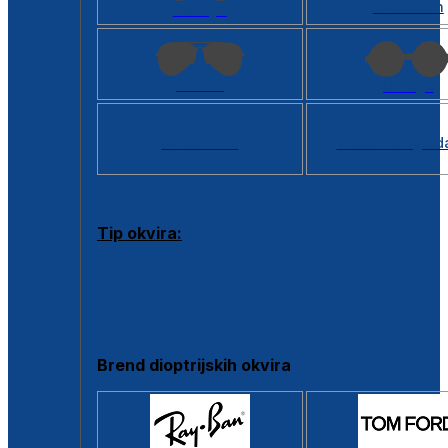
Kvadratan
Cat eye
Aviator
Okrugli
Svi oblici >
Virtualno ogled
Tip okvira:
Puni okvir
Clip-on
Poluokvir
Brend dioptrijskih okvira