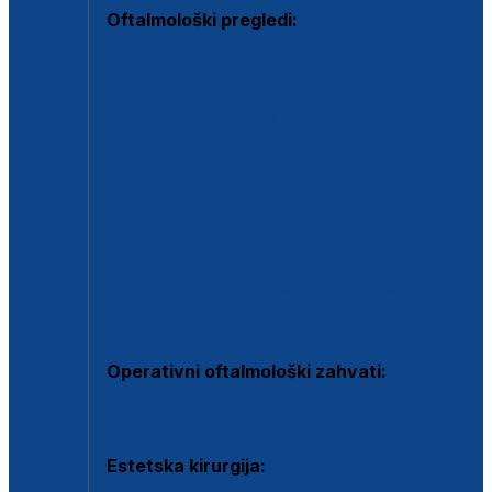
Oftalmološki pregledi:
Specijalistički oftalmološki pregled
Pregled za kontaktne leće
Pregled vidnog polja (OCT)
Dječja oftalmologija
Kontrola očnog tlaka
Drugo mišljenje oftalmologa
Retinološka ambulanta
Dijagnostika i liječenje upalnih očnih bolesti
Dijagnostika i liječenje glaukomske bolesti
Dijagnostika sive mrene ili katarakte
Operativni oftalmološki zahvati:
Ultrazvučna operacija mrene ili katarakta
Estetska kirurgija: