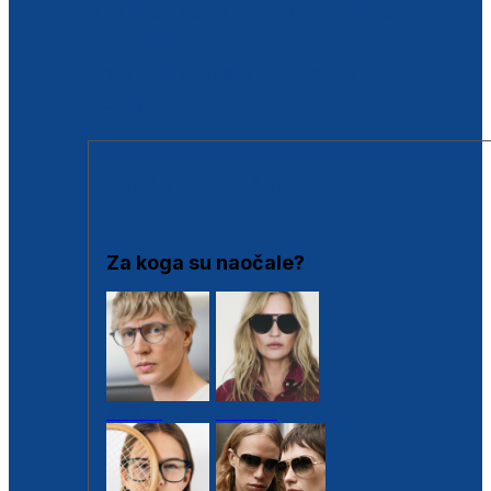
BESPLATNA KONTROLA SLUHA
Poslovnice
Proizvodi s loyalty popustima
Outlet
SUNČANE NAOČALE
Za koga su naočale?
Muške
Ženske