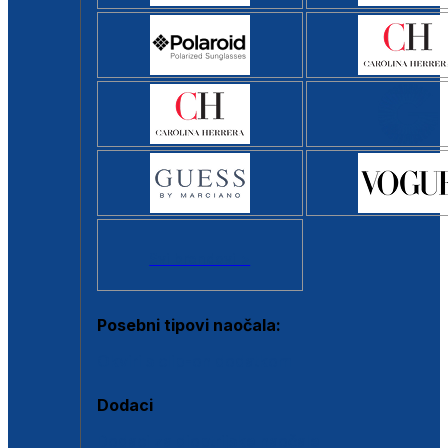
Svi brendovi >
Posebni tipovi naočala:
Okviri s clip-on dodatkom
Dodaci
Dodaci za dioptrijske naočale