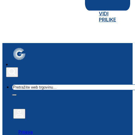
VIDI
PRILIKE
Traži
Prijava