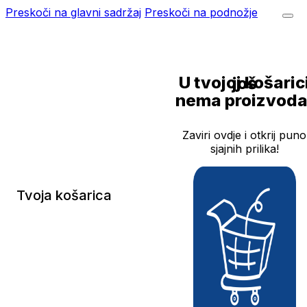
Preskoči na glavni sadržaj
Preskoči na podnožje
U tvojoj košarici još
nema proizvoda
Zaviri ovdje i otkrij puno
sjajnih prilika!
Tvoja košarica