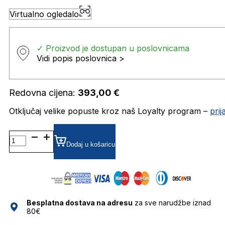
Virtualno ogledalo
✓ Proizvod je dostupan u poslovnicama
Vidi popis poslovnica >
Redovna cijena:
393,00
€
Otključaj velike popuste kroz naš Loyalty program –
pri
MM5073-
H-
Dodaj u košaricu
B DIOPTRIJSKI
OKVIRI
MAXMARA
količina
Besplatna dostava na adresu
za sve narudžbe iznad
80€