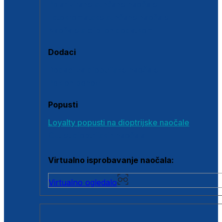
Polarizirane sunčane naočale
Fotokromatske sunčane naočale
Naočale s clip-on dodatkom
Dodaci
Dodaci za dioptrijske naočale
Poklon bonovi
Popusti
Loyalty popusti na dioptrijske naočale
Outlet dioptrijskih naočala
Virtualno isprobavanje naočala:
Virtualno ogledalo