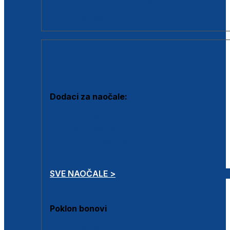
Dodaci za dioptrijske naočale
Poklon bonovi
DODACI
Dodaci za naočale:
Krpice za čišćenje
Kutijice za naočale
Sprejevi za čišćenje
Lančići za naočale
SVE NAOČALE >
Poklon bonovi
Poklon bonovi