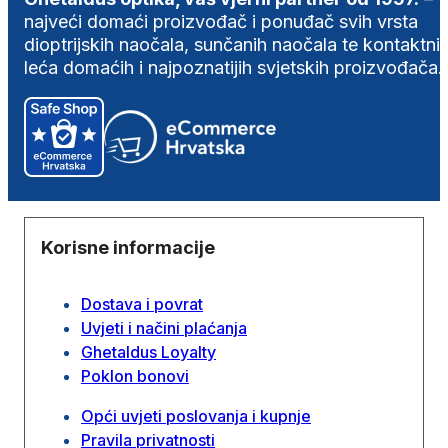
najveći domaći proizvođač i ponuđač svih vrsta
dioptrijskih naočala, sunčanih naočala te kontaktni
leća domaćih i najpoznatijih svjetskih proizvođača.
Korisne informacije
Dostava i povrat
Uvjeti i načini plaćanja
Ghetaldus Loyalty
Poklon bonovi
Opći uvjeti poslovanja i kupnje
Pravila privatnosti