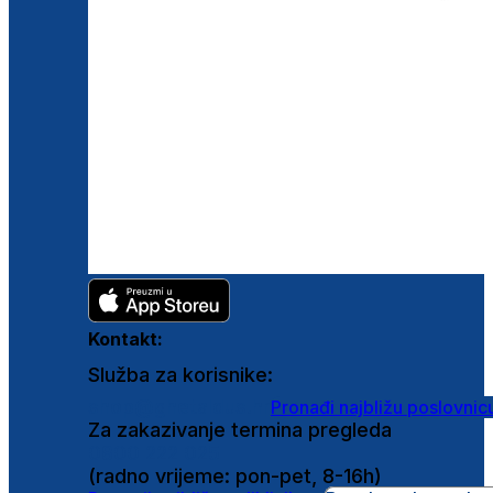
Kontakt:
Služba za korisnike:
shop@ghetaldus.hr
Pronađi najbližu poslovnic
Za zakazivanje termina pregleda
0800 222 025
(radno vrijeme: pon-pet, 8-16h)