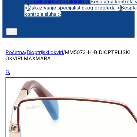
Pronađi najbližu polikliniku >
Besplatna kontrola 
>
Zakazivanje specijalističkog pregleda >
Bespla
Otvorena radna mjesta
kontrola sluha >
Početna
/
Dioptrijski okviri
/
MM5073-H-B DIOPTRIJSKI
OKVIRI MAXMARA
🔍