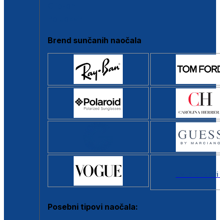
Clip-on
Poluokvir
Brend sunčanih naočala
Svi brendovi
Posebni tipovi naočala: