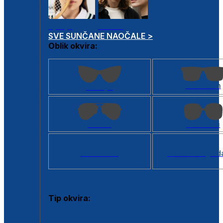
Dječje
Unisex
SVE SUNČANE NAOČALE >
Oblik okvira:
Kvadratan
Cat eye
Aviator
Četvrtasti
Svi oblici >
Virtualno ogled
Tip okvira:
Puni okvir