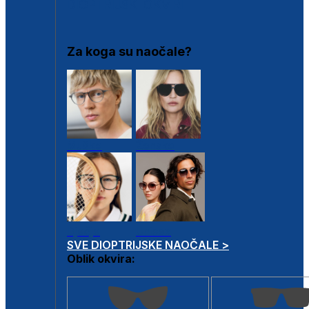
DIOPTRIJSKI OKVIRI
Za koga su naočale?
Muške
Ženske
Dječje
Unisex
SVE DIOPTRIJSKE NAOČALE >
Oblik okvira: