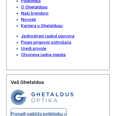
Poliklinika
O Ghetaldusu
Naši brendovi
Novosti
Karijera u Ghetaldusu
Jednostrani raskid ugovora
Pisani prigovor potrošaća
Uredi privole
Otvorena radna mjesta
Vaš Ghetaldus
Pronađi najbližu polikliniku >