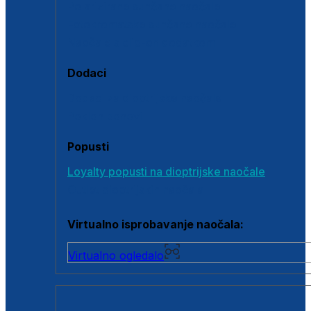
Polarizirane sunčane naočale
Fotokromatske sunčane naočale
Naočale s clip-on dodatkom
Dodaci
Dodaci za dioptrijske naočale
Poklon bonovi
Popusti
Loyalty popusti na dioptrijske naočale
Outlet dioptrijskih naočala
Virtualno isprobavanje naočala:
Virtualno ogledalo