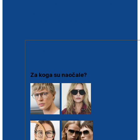
BESPLATNA KONTROLA SLUHA
Poslovnice
Proizvodi s loyalty popustima
Outlet
SUNČANE NAOČALE
Za koga su naočale?
Muške
Ženske