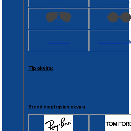
Kvadratan
Cat eye
Aviator
Okrugli
Svi oblici >
Virtualno ogled
Tip okvira:
Puni okvir
Clip-on
Poluokvir
Brend dioptrijskih okvira