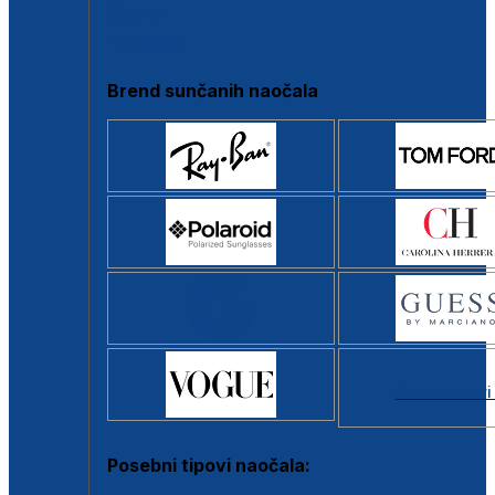
Clip-on
Poluokvir
Brend sunčanih naočala
Svi brendovi
Posebni tipovi naočala: