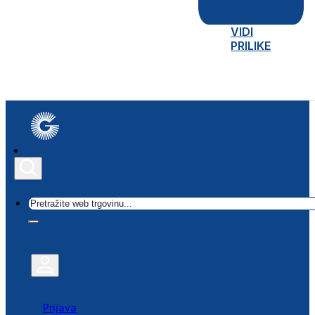
VIDI
PRILIKE
Traži
Prijava