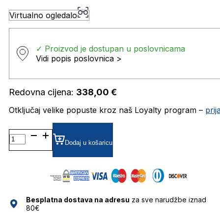
Virtualno ogledalo
✓ Proizvod je dostupan u poslovnicama
Vidi popis poslovnica >
Redovna cijena:
338,00
€
Otključaj velike popuste kroz naš Loyalty program –
pri
MM5117 DIOPTRIJSKI
OKVIRI
Dodaj u košaricu
MAX
MARA
količina
Besplatna dostava na adresu
za sve narudžbe iznad
80€