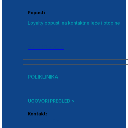
Popusti
Loyalty popusti na kontaktne leće i otopine
SVI PROIZVODI
POLIKLINIKA
UGOVORI PREGLED >
Kontakt:
0800 222 025