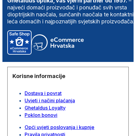
Ghetaldus optika, vaš vjerni partner od 1957.
–
najveći domaći proizvođač i ponuđač svih vrsta
dioptrijskih naočala, sunčanih naočala te kontaktni
leća domaćih i najpoznatijih svjetskih proizvođača.
Korisne informacije
Dostava i povrat
Uvjeti i načini plaćanja
Ghetaldus Loyalty
Poklon bonovi
Opći uvjeti poslovanja i kupnje
Pravila privatnosti