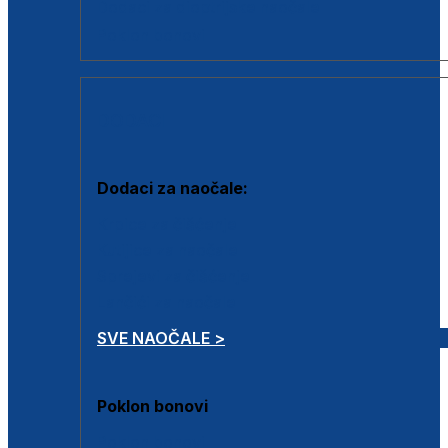
Dodaci za dioptrijske naočale
Poklon bonovi
DODACI
Dodaci za naočale:
Krpice za čišćenje
Kutijice za naočale
Sprejevi za čišćenje
Lančići za naočale
SVE NAOČALE >
Poklon bonovi
Poklon bonovi