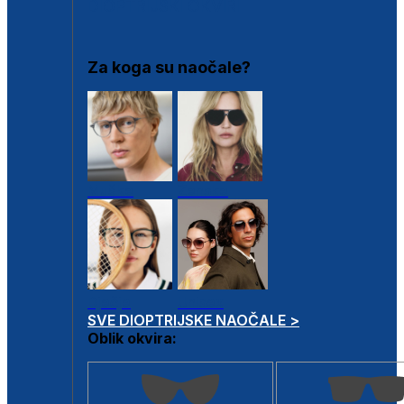
DIOPTRIJSKI OKVIRI
Za koga su naočale?
Muške
Ženske
Dječje
Unisex
SVE DIOPTRIJSKE NAOČALE >
Oblik okvira: