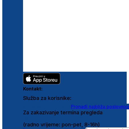
Kontakt:
Služba za korisnike:
shop@ghetaldus.hr
Pronađi najbližu poslovnic
Za zakazivanje termina pregleda
0800 222 025
(radno vrijeme: pon-pet, 8-16h)