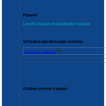
Poklon bonovi
Popusti
Loyalty popusti na dioptrijske naočale
Outlet dioptrijskih naočala
Virtualno isprobavanje naočala:
Virtualno ogledalo
KONTAKTNE LEĆE I OTOPINE
Odaberi prema trajanju:
Jednodnevne leće
Mjesečne leće