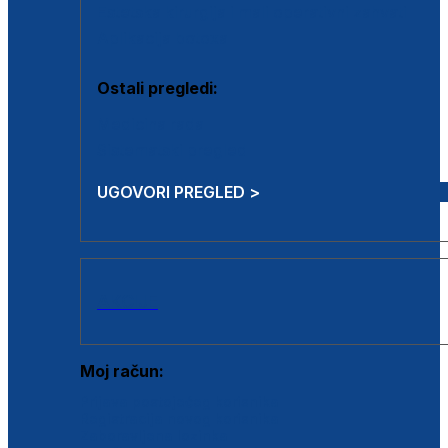
Estetska kirurgija i mali operativni zahvati
Aplikacija botoxa
Ostali pregledi:
Medicina rada
Sistematski pregled
UGOVORI PREGLED >
AKCIJE
Moj račun:
Prijava postojećeg korisnika
Registracija novog korisnika
Zaboravljena lozinka