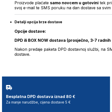
Proizvode plaćate
samo novcem u gotovini
tek pr
svoj e-mail te SMS poruku na dan dostave sa svim 
Detalji opcija brze dostave
Opcije dostave:
DPD ili BOX NOW dostava (prosječno, 3-7 radnih
Nakon predaje paketa DPD dostavnoj službi, na SMS 
dostave.
Besplatna DPD dostava iznad 80 €
Za manje narudžbe, cijena dostave 5 €