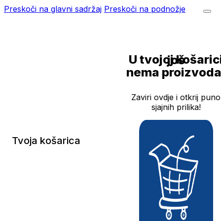
Preskoči na glavni sadržaj
Preskoči na podnožje
U tvojoj košarici još
nema proizvoda
Zaviri ovdje i otkrij puno
sjajnih prilika!
Tvoja košarica