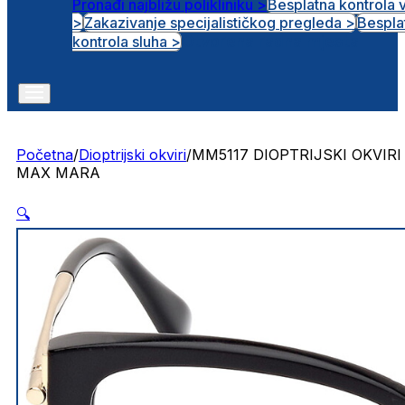
Pronađi najbližu polikliniku >
Besplatna kontrola 
>
Zakazivanje specijalističkog pregleda >
Bespla
Otvorena radna mjesta
kontrola sluha >
Početna
/
Dioptrijski okviri
/
MM5117 DIOPTRIJSKI OKVIRI
MAX MARA
🔍