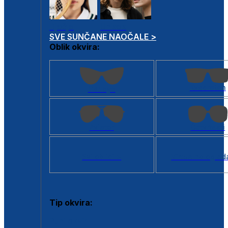
Dječje
Unisex
SVE SUNČANE NAOČALE >
Oblik okvira:
Kvadratan
Cat eye
Aviator
Četvrtasti
Svi oblici >
Virtualno ogled
Tip okvira:
Puni okvir