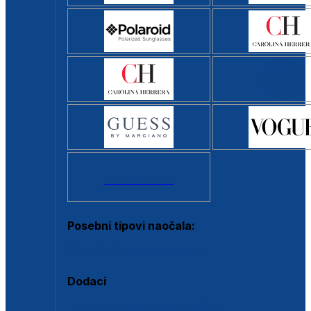
Svi brendovi >
Posebni tipovi naočala:
Okviri s clip-on dodatkom
Dodaci
Dodaci za dioptrijske naočale