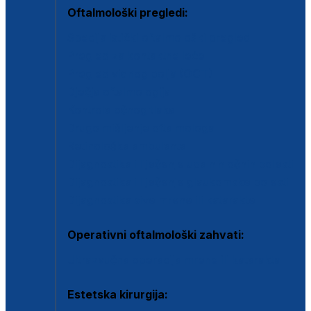
Oftalmološki pregledi:
Specijalistički oftalmološki pregled
Pregled za kontaktne leće
Pregled vidnog polja (OCT)
Dječja oftalmologija
Kontrola očnog tlaka
Drugo mišljenje oftalmologa
Retinološka ambulanta
Dijagnostika i liječenje upalnih očnih bolesti
Dijagnostika i liječenje glaukomske bolesti
Dijagnostika sive mrene ili katarakte
Operativni oftalmološki zahvati:
Ultrazvučna operacija mrene ili katarakta
Estetska kirurgija: