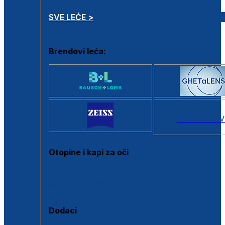
SVE LEĆE >
Brendovi leća:
SVI BRANDOV
Otopine i kapi za oči
Sve otopine za kontaktne leće
Sve kapi za oči
Dodaci