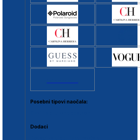
Svi brendovi >
Posebni tipovi naočala:
Okviri s clip-on dodatkom
Dodaci
Dodaci za dioptrijske naočale