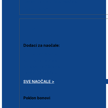
Dodaci za dioptrijske naočale
Poklon bonovi
DODACI
Dodaci za naočale:
Krpice za čišćenje
Kutijice za naočale
Sprejevi za čišćenje
Lančići za naočale
SVE NAOČALE >
Poklon bonovi
Poklon bonovi