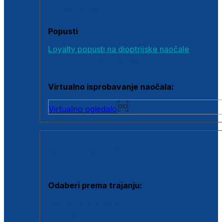
Poklon bonovi
Popusti
Loyalty popusti na dioptrijske naočale
Outlet dioptrijskih naočala
Virtualno isprobavanje naočala:
Virtualno ogledalo
KONTAKTNE LEĆE I OTOPINE
Odaberi prema trajanju:
Jednodnevne leće
Mjesečne leće