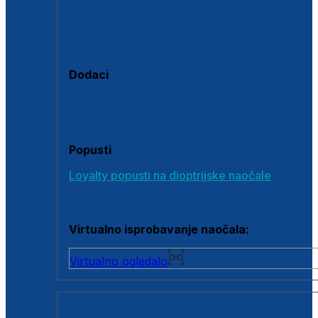
Polarizirane sunčane naočale
Fotokromatske sunčane naočale
Naočale s clip-on dodatkom
Dodaci
Dodaci za dioptrijske naočale
Poklon bonovi
Popusti
Loyalty popusti na dioptrijske naočale
Outlet dioptrijskih naočala
Virtualno isprobavanje naočala:
Virtualno ogledalo