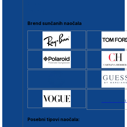
Clip-on
Poluokvir
Brend sunčanih naočala
Svi brendovi
Posebni tipovi naočala: