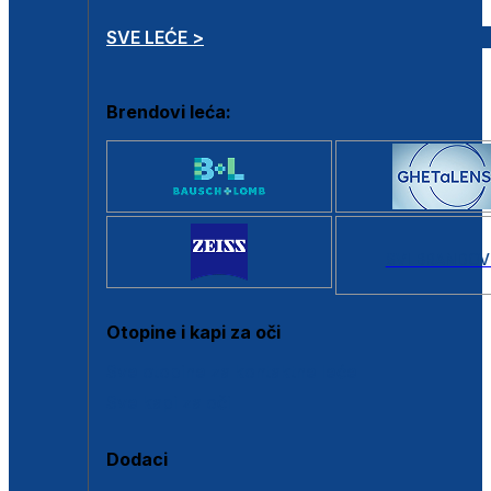
SVE LEĆE >
Brendovi leća:
SVI BRANDOV
Otopine i kapi za oči
Sve otopine za kontaktne leće
Sve kapi za oči
Dodaci