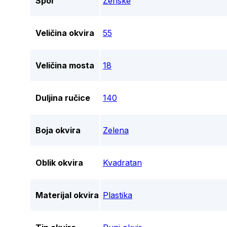
Spol
Ženske
Veličina okvira
55
Veličina mosta
18
Duljina ručice
140
Boja okvira
Zelena
Oblik okvira
Kvadratan
Materijal okvira
Plastika