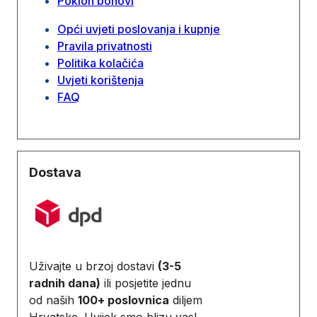
Poklon bonovi
Opći uvjeti poslovanja i kupnje
Pravila privatnosti
Politika kolačića
Uvjeti korištenja
FAQ
Dostava
Uživajte u brzoj dostavi
(3-5
radnih dana)
ili posjetite jednu
od naših
100+ poslovnica
diljem
Hrvatske. Uvijek smo blizu vas!