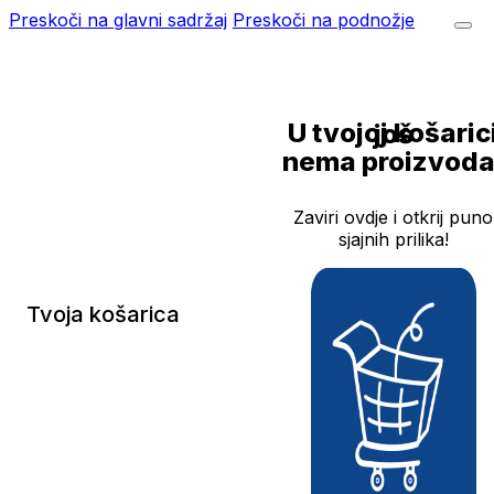
Preskoči na glavni sadržaj
Preskoči na podnožje
U tvojoj košarici još
nema proizvoda
Zaviri ovdje i otkrij puno
sjajnih prilika!
Tvoja košarica