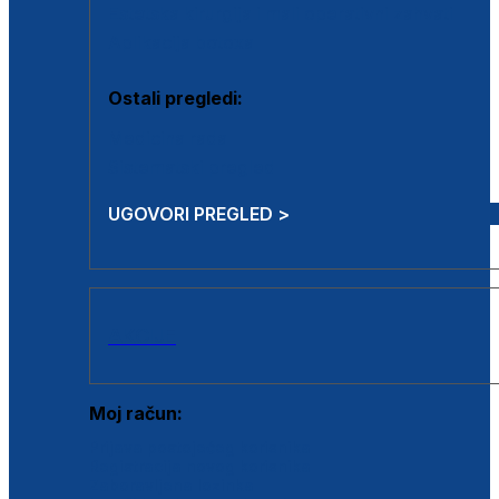
Estetska kirurgija i mali operativni zahvati
Aplikacija botoxa
Ostali pregledi:
Medicina rada
Sistematski pregled
UGOVORI PREGLED >
AKCIJE
Moj račun:
Prijava postojećeg korisnika
Registracija novog korisnika
Zaboravljena lozinka