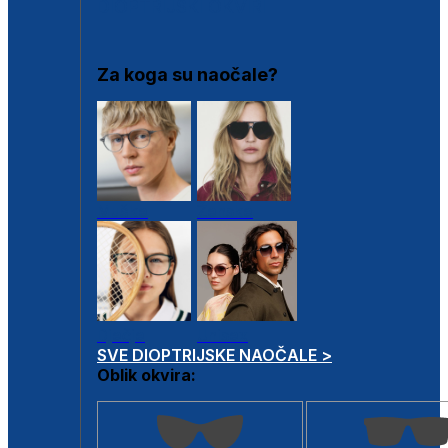
DIOPTRIJSKI OKVIRI
Za koga su naočale?
Muške
Ženske
Dječje
Unisex
SVE DIOPTRIJSKE NAOČALE >
Oblik okvira: