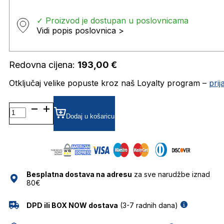
✓ Proizvod je dostupan u poslovnicama
Vidi popis poslovnica >
Redovna cijena:
193,00
€
Otključaj velike popuste kroz naš Loyalty program –
pri
MMI0070/S SUNČANE
NAOČALE
Dodaj u košaricu
MMISSONI
količina
Besplatna dostava na adresu
za sve narudžbe iznad
80€
DPD ili BOX NOW dostava
(3-7 radnih dana)