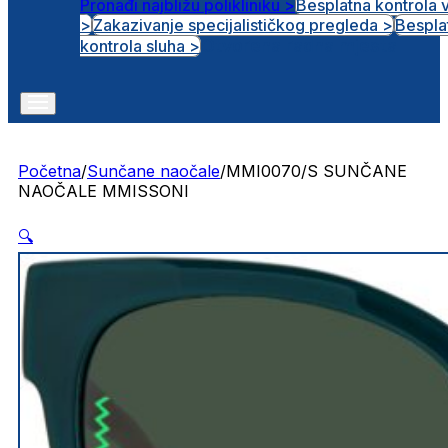
Pronađi najbližu polikliniku >
Besplatna kontrola 
>
Zakazivanje specijalističkog pregleda >
Bespla
Otvorena radna mjesta
kontrola sluha >
Početna
/
Sunčane naočale
/
MMI0070/S SUNČANE
NAOČALE MMISSONI
🔍