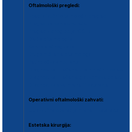
Oftalmološki pregledi:
Specijalistički oftalmološki pregled
Pregled za kontaktne leće
Pregled vidnog polja (OCT)
Dječja oftalmologija
Kontrola očnog tlaka
Drugo mišljenje oftalmologa
Retinološka ambulanta
Dijagnostika i liječenje upalnih očnih bolesti
Dijagnostika i liječenje glaukomske bolesti
Dijagnostika sive mrene ili katarakte
Operativni oftalmološki zahvati:
Ultrazvučna operacija mrene ili katarakta
Estetska kirurgija: