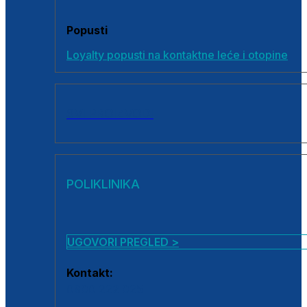
Popusti
Loyalty popusti na kontaktne leće i otopine
SVI PROIZVODI
POLIKLINIKA
UGOVORI PREGLED >
Kontakt:
0800 222 025