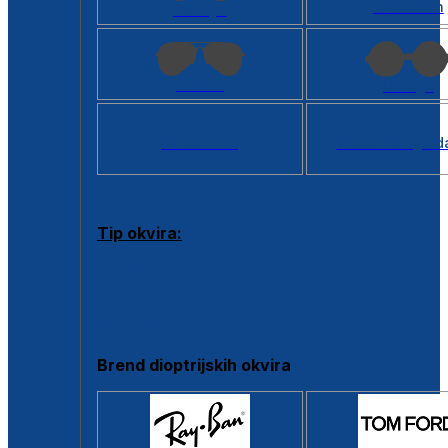
Kvadratan
Cat eye
Aviator
Okrugli
Svi oblici >
Virtualno ogled
Tip okvira:
Puni okvir
Clip-on
Poluokvir
Brend dioptrijskih okvira