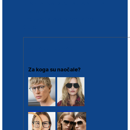
BESPLATNA KONTROLA SLUHA
Poslovnice
Proizvodi s loyalty popustima
Outlet
SUNČANE NAOČALE
Za koga su naočale?
Muške
Ženske