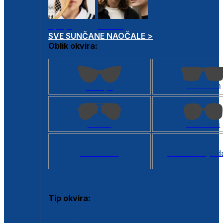
Dječje
Unisex
SVE SUNČANE NAOČALE >
Oblik okvira:
Kvadratan
Cat eye
Aviator
Četvrtasti
Svi oblici >
Virtualno ogled
Tip okvira:
Puni okvir