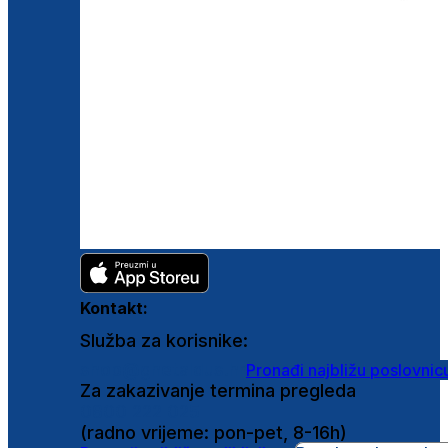
Kontakt:
Služba za korisnike:
shop@ghetaldus.hr
Pronađi najbližu poslovnic
Za zakazivanje termina pregleda
0800 222 025
(radno vrijeme: pon-pet, 8-16h)