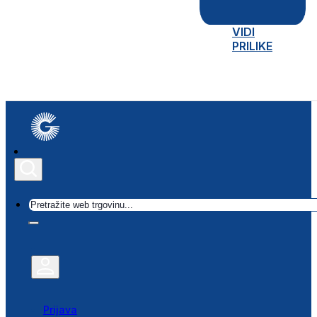
VIDI
PRILIKE
Traži
Prijava