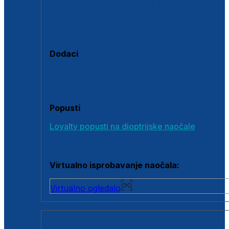
Polarizirane sunčane naočale
Fotokromatske sunčane naočale
Naočale s clip-on dodatkom
Dodaci
Dodaci za dioptrijske naočale
Poklon bonovi
Popusti
Loyalty popusti na dioptrijske naočale
Outlet dioptrijskih naočala
Virtualno isprobavanje naočala:
Virtualno ogledalo