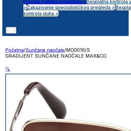
Pronađi najbližu polikliniku >
Besplatna kontrola 
>
Zakazivanje specijalističkog pregleda >
Bespla
Otvorena radna mjesta
kontrola sluha >
Početna
/
Sunčane naočale
/
MO0016/S
GRADIJENT SUNČANE NAOČALE MAX&CO.
🔍