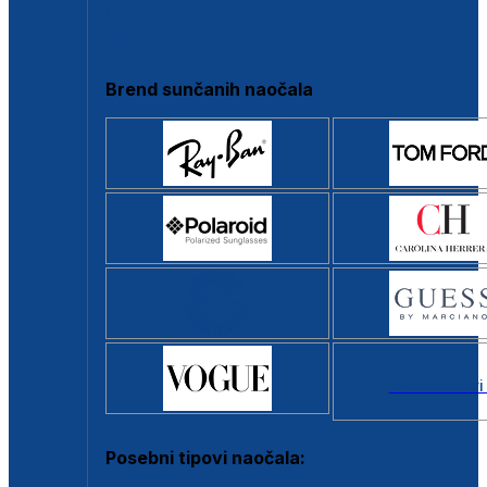
Clip-on
Poluokvir
Brend sunčanih naočala
Svi brendovi
Posebni tipovi naočala: