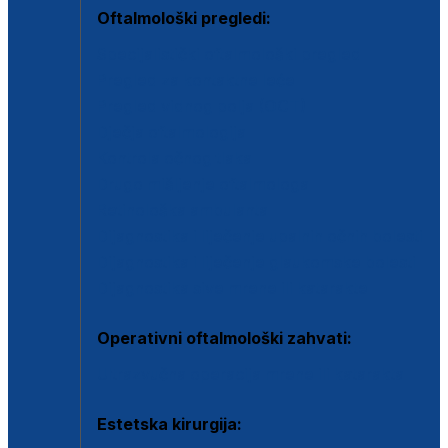
Oftalmološki pregledi:
Specijalistički oftalmološki pregled
Pregled za kontaktne leće
Pregled vidnog polja (OCT)
Dječja oftalmologija
Kontrola očnog tlaka
Drugo mišljenje oftalmologa
Retinološka ambulanta
Dijagnostika i liječenje upalnih očnih bolesti
Dijagnostika i liječenje glaukomske bolesti
Dijagnostika sive mrene ili katarakte
Operativni oftalmološki zahvati:
Ultrazvučna operacija mrene ili katarakta
Estetska kirurgija: