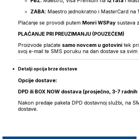
PBZ
: Maestro, Visa Premium na
12 rata
i Mas
ZABA
: Maestro jednokratno i MasterCard na 
Plaćanje se provodi putem
Monri WSPay
sustava z
PLAĆANJE PRI PREUZIMANJU (POUZEĆEM)
Proizvode plaćate
samo novcem u gotovini
tek pr
svoj e-mail te SMS poruku na dan dostave sa svim 
Detalji opcija brze dostave
Opcije dostave:
DPD ili BOX NOW dostava (prosječno, 3-7 radnih
Nakon predaje paketa DPD dostavnoj službi, na SMS 
dostave.