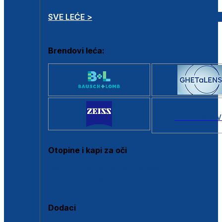
SVE LEĆE >
Brendovi leća:
SVI BRANDOV
Otopine i kapi za oči
Sve otopine za kontaktne leće
Sve kapi za oči
Dodaci