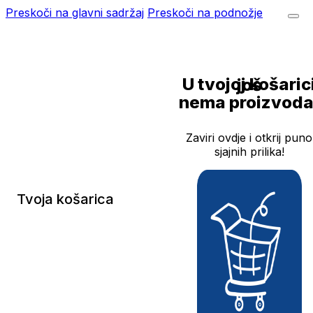
Preskoči na glavni sadržaj
Preskoči na podnožje
U tvojoj košarici još
nema proizvoda
Zaviri ovdje i otkrij puno
sjajnih prilika!
Tvoja košarica