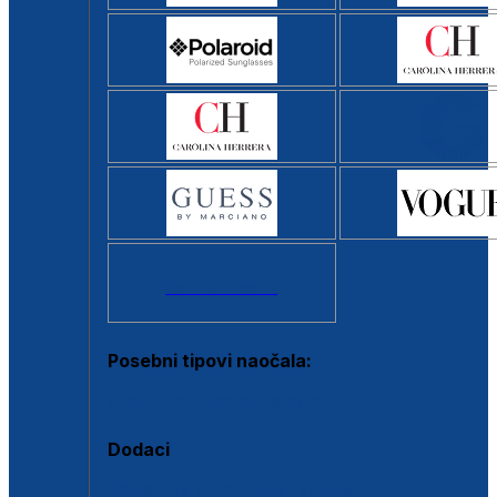
Svi brendovi >
Posebni tipovi naočala:
Okviri s clip-on dodatkom
Dodaci
Dodaci za dioptrijske naočale