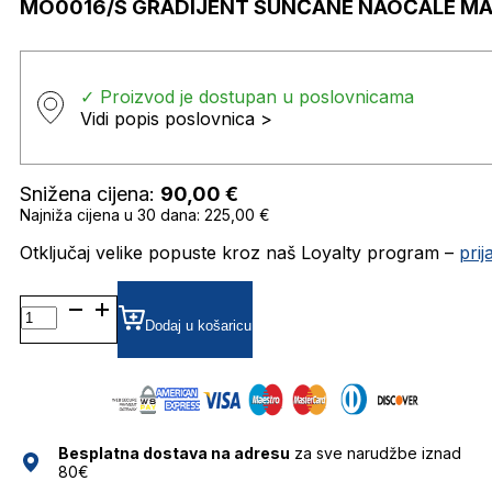
MO0016/S GRADIJENT SUNČANE NAOČALE M
✓ Proizvod je dostupan u poslovnicama
Vidi popis poslovnica >
Snižena cijena:
90,00
€
Najniža cijena u 30 dana: 225,00 €
Otključaj velike popuste kroz naš Loyalty program –
pri
MO0016/S
GRADIJENT SUNČANE
Dodaj u košaricu
NAOČALE
MAX&CO.
količina
Besplatna dostava na adresu
za sve narudžbe iznad
80€