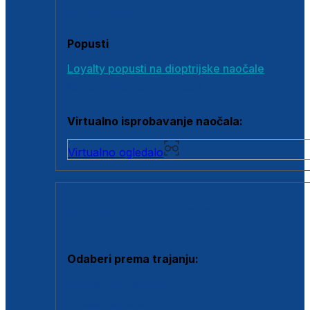
Poklon bonovi
Popusti
Loyalty popusti na dioptrijske naočale
Outlet dioptrijskih naočala
Virtualno isprobavanje naočala:
Virtualno ogledalo
KONTAKTNE LEĆE I OTOPINE
Odaberi prema trajanju:
Jednodnevne leće
Mjesečne leće