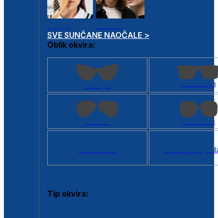
Dječje
Unisex
SVE SUNČANE NAOČALE >
Oblik okvira:
Kvadratan
Cat eye
Aviator
Četvrtasti
Svi oblici >
Virtualno ogled
Tip okvira:
Puni okvir