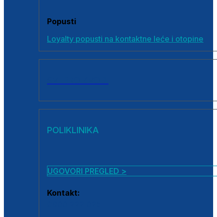
Popusti
Loyalty popusti na kontaktne leće i otopine
SVI PROIZVODI
POLIKLINIKA
UGOVORI PREGLED >
Kontakt:
0800 222 025