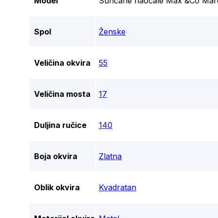
Model
Sunčane naočale Max &Co Mar
Spol
Ženske
Veličina okvira
55
Veličina mosta
17
Duljina ručice
140
Boja okvira
Zlatna
Oblik okvira
Kvadratan