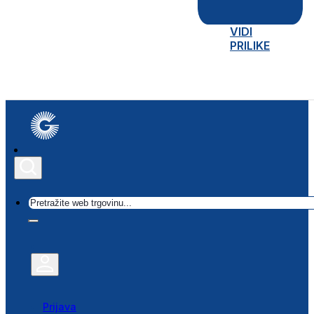
VIDI
PRILIKE
Traži
Prijava