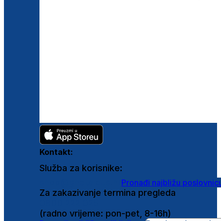
Kontakt:
Služba za korisnike:
shop@ghetaldus.hr
Pronađi najbližu poslovnic
Za zakazivanje termina pregleda
0800 222 025
(radno vrijeme: pon-pet, 8-16h)