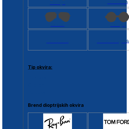
Kvadratan
Cat eye
Aviator
Okrugli
Svi oblici >
Virtualno ogled
Tip okvira:
Puni okvir
Clip-on
Poluokvir
Brend dioptrijskih okvira