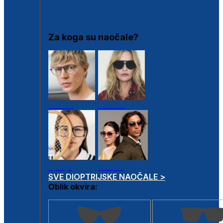
DIOPTRIJSKI OKVIRI
Za koga su naočale?
Muške
Ženske
Dječje
Unisex
SVE DIOPTRIJSKE NAOČALE >
Oblik okvira: