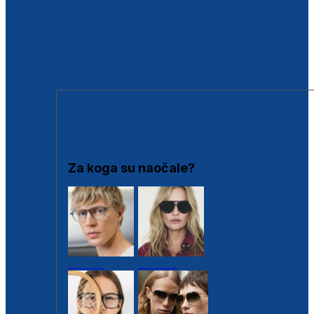
BESPLATNA KONTROLA SLUHA
Poslovnice
Proizvodi s loyalty popustima
Outlet
SUNČANE NAOČALE
Za koga su naočale?
Muške
Ženske