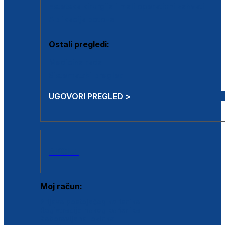
Estetska kirurgija i mali operativni zahvati
Aplikacija botoxa
Ostali pregledi:
Medicina rada
Sistematski pregled
UGOVORI PREGLED >
AKCIJE
Moj račun:
Prijava postojećeg korisnika
Registracija novog korisnika
Zaboravljena lozinka