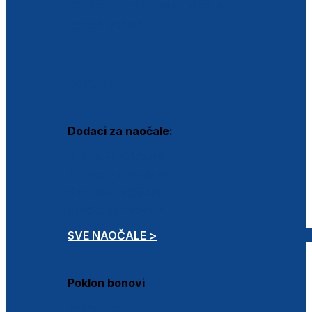
Dodaci za dioptrijske naočale
Poklon bonovi
DODACI
Dodaci za naočale:
Krpice za čišćenje
Kutijice za naočale
Sprejevi za čišćenje
Lančići za naočale
SVE NAOČALE >
Poklon bonovi
Poklon bonovi