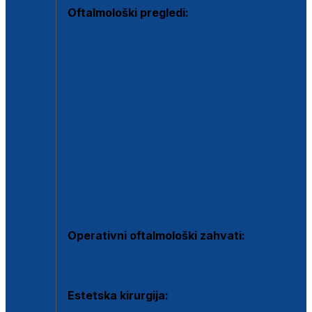
Oftalmološki pregledi:
Specijalistički oftalmološki pregled
Pregled za kontaktne leće
Pregled vidnog polja (OCT)
Dječja oftalmologija
Kontrola očnog tlaka
Drugo mišljenje oftalmologa
Retinološka ambulanta
Dijagnostika i liječenje upalnih očnih bolesti
Dijagnostika i liječenje glaukomske bolesti
Dijagnostika sive mrene ili katarakte
Operativni oftalmološki zahvati:
Ultrazvučna operacija mrene ili katarakta
Estetska kirurgija: