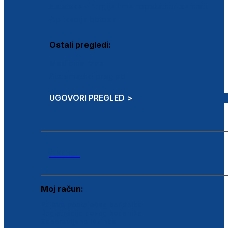
Estetska kirurgija i mali operativni zahvati
Aplikacija botoxa
Ostali pregledi:
Medicina rada
Sistematski pregled
UGOVORI PREGLED >
AKCIJE
Moj račun:
Prijava postojećeg korisnika
Registracija novog korisnika
Zaboravljena lozinka