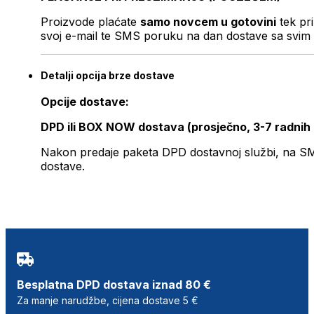
Proizvode plaćate
samo novcem u gotovini
tek pr
svoj e-mail te SMS poruku na dan dostave sa svim 
Detalji opcija brze dostave
Opcije dostave:
DPD ili BOX NOW dostava (prosječno, 3-7 radnih
Nakon predaje paketa DPD dostavnoj službi, na SMS 
dostave.
Besplatna DPD dostava iznad 80 €
Za manje narudžbe, cijena dostave 5 €