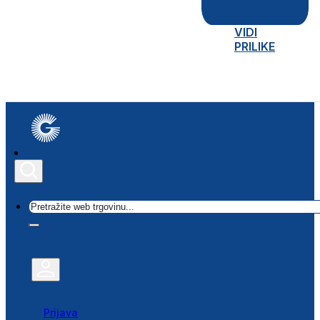
VIDI
PRILIKE
Traži
Prijava