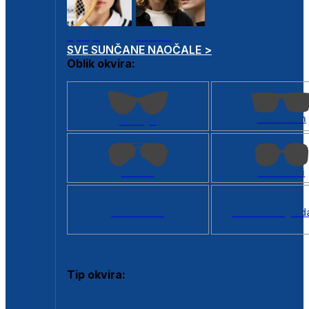
Dječje
Unisex
SVE SUNČANE NAOČALE >
Oblik okvira:
Kvadratan
Cat eye
Aviator
Četvrtasti
Svi oblici >
Virtualno ogled
Tip okvira:
Puni okvir