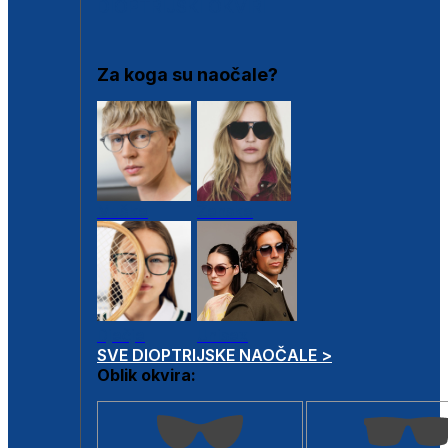
DIOPTRIJSKI OKVIRI
Za koga su naočale?
Muške
Ženske
Dječje
Unisex
SVE DIOPTRIJSKE NAOČALE >
Oblik okvira: