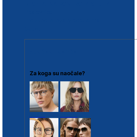
BESPLATNA KONTROLA SLUHA
Poslovnice
Proizvodi s loyalty popustima
Outlet
SUNČANE NAOČALE
Za koga su naočale?
Muške
Ženske