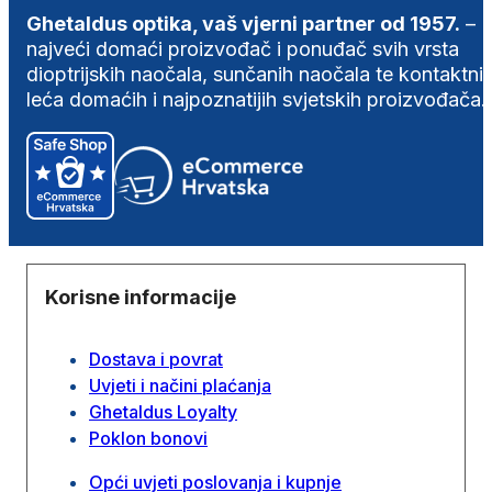
Ghetaldus optika, vaš vjerni partner od 1957.
–
najveći domaći proizvođač i ponuđač svih vrsta
dioptrijskih naočala, sunčanih naočala te kontaktni
leća domaćih i najpoznatijih svjetskih proizvođača.
Korisne informacije
Dostava i povrat
Uvjeti i načini plaćanja
Ghetaldus Loyalty
Poklon bonovi
Opći uvjeti poslovanja i kupnje