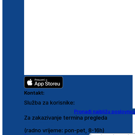
Kontakt:
Služba za korisnike:
shop@ghetaldus.hr
Pronađi najbližu poslovnic
Za zakazivanje termina pregleda
0800 222 025
(radno vrijeme: pon-pet, 8-16h)