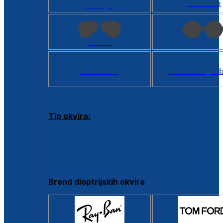
Kvadratan
Cat eye
Aviator
Okrugli
Svi oblici >
Virtualno ogled
Tip okvira:
Puni okvir
Clip-on
Poluokvir
Brend dioptrijskih okvira