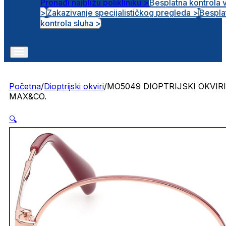
Pronađi najbližu polikliniku >
Besplatna kontrola 
>
Zakazivanje specijalističkog pregleda >
Bespla
Otvorena radna mjesta
kontrola sluha >
Početna
/
Dioptrijski okviri
/
MO5049 DIOPTRIJSKI OKVIRI
MAX&CO.
🔍