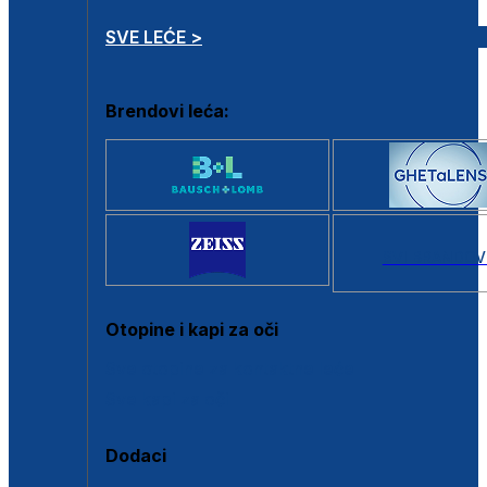
SVE LEĆE >
Brendovi leća:
SVI BRANDOV
Otopine i kapi za oči
Sve otopine za kontaktne leće
Sve kapi za oči
Dodaci