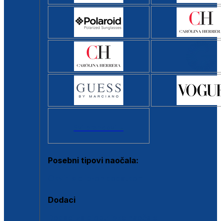
Svi brendovi >
Posebni tipovi naočala:
Okviri s clip-on dodatkom
Dodaci
Dodaci za dioptrijske naočale