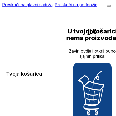
Preskoči na glavni sadržaj
Preskoči na podnožje
U tvojoj košarici još
nema proizvoda
Zaviri ovdje i otkrij puno
sjajnih prilika!
Tvoja košarica