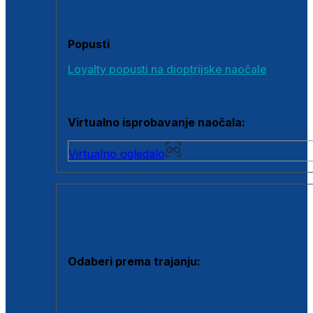
Poklon bonovi
Popusti
Loyalty popusti na dioptrijske naočale
Outlet dioptrijskih naočala
Virtualno isprobavanje naočala:
Virtualno ogledalo
KONTAKTNE LEĆE I OTOPINE
Odaberi prema trajanju:
Jednodnevne leće
Mjesečne leće