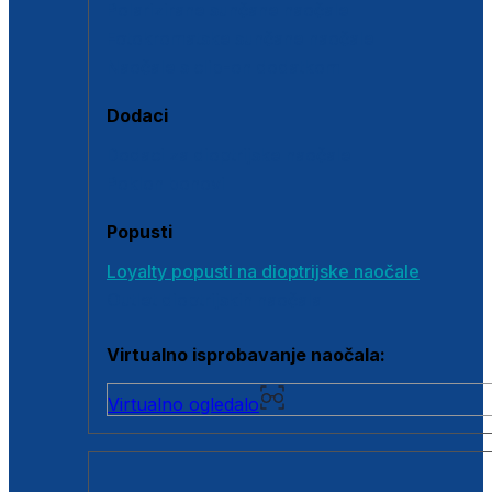
Polarizirane sunčane naočale
Fotokromatske sunčane naočale
Naočale s clip-on dodatkom
Dodaci
Dodaci za dioptrijske naočale
Poklon bonovi
Popusti
Loyalty popusti na dioptrijske naočale
Outlet dioptrijskih naočala
Virtualno isprobavanje naočala:
Virtualno ogledalo