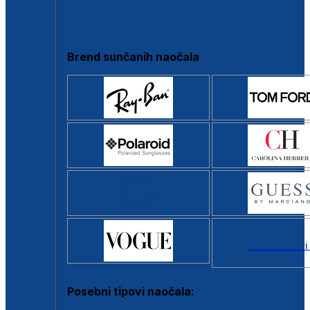
Clip-on
Poluokvir
Brend sunčanih naočala
Svi brendovi
Posebni tipovi naočala: