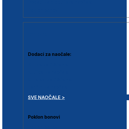
Dodaci za dioptrijske naočale
Poklon bonovi
DODACI
Dodaci za naočale:
Krpice za čišćenje
Kutijice za naočale
Sprejevi za čišćenje
Lančići za naočale
SVE NAOČALE >
Poklon bonovi
Poklon bonovi