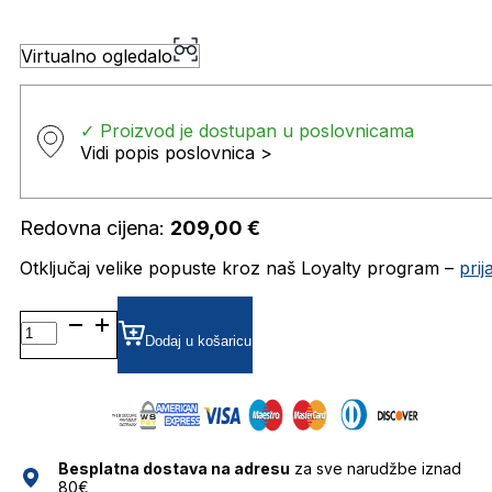
Virtualno ogledalo
✓ Proizvod je dostupan u poslovnicama
Vidi popis poslovnica >
Redovna cijena:
209,00
€
Otključaj velike popuste kroz naš Loyalty program –
pri
MO5049 DIOPTRIJSKI
OKVIRI
Dodaj u košaricu
MAX&CO.
količina
Besplatna dostava na adresu
za sve narudžbe iznad
80€