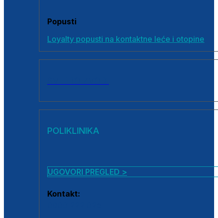
Popusti
Loyalty popusti na kontaktne leće i otopine
SVI PROIZVODI
POLIKLINIKA
UGOVORI PREGLED >
Kontakt:
0800 222 025