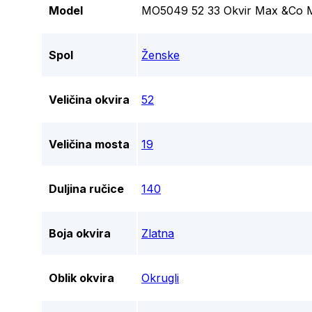
Model
MO5049 52 33 Okvir Max &Co M
Spol
Ženske
Veličina okvira
52
Veličina mosta
19
Duljina ručice
140
Boja okvira
Zlatna
Oblik okvira
Okrugli