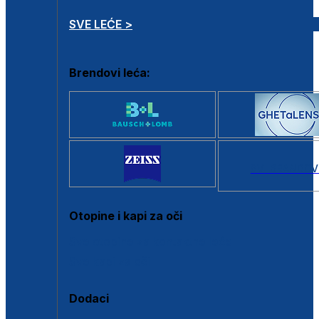
SVE LEĆE >
Brendovi leća:
SVI BRANDOV
Otopine i kapi za oči
Sve otopine za kontaktne leće
Sve kapi za oči
Dodaci