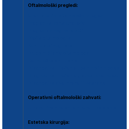
Oftalmološki pregledi:
Specijalistički oftalmološki pregled
Pregled za kontaktne leće
Pregled vidnog polja (OCT)
Dječja oftalmologija
Kontrola očnog tlaka
Drugo mišljenje oftalmologa
Retinološka ambulanta
Dijagnostika i liječenje upalnih očnih bolesti
Dijagnostika i liječenje glaukomske bolesti
Dijagnostika sive mrene ili katarakte
Operativni oftalmološki zahvati:
Ultrazvučna operacija mrene ili katarakta
Estetska kirurgija: