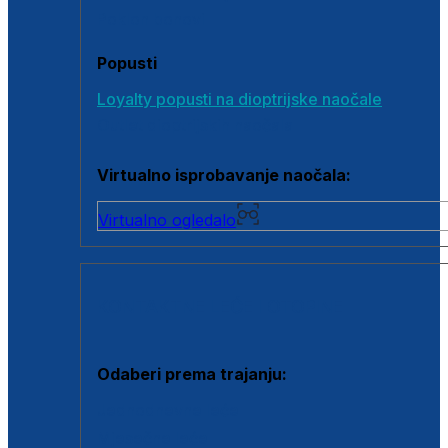
Poklon bonovi
Popusti
Loyalty popusti na dioptrijske naočale
Outlet dioptrijskih naočala
Virtualno isprobavanje naočala:
Virtualno ogledalo
KONTAKTNE LEĆE I OTOPINE
Odaberi prema trajanju:
Jednodnevne leće
Mjesečne leće