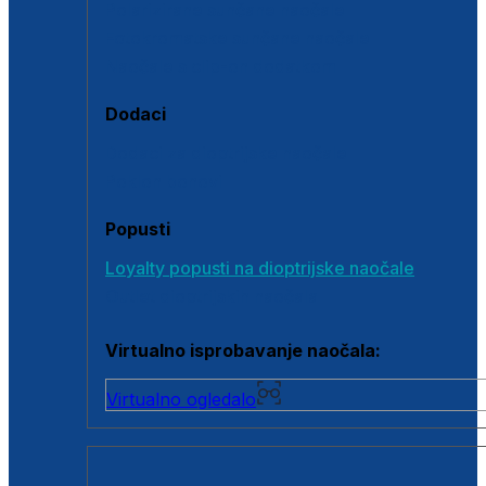
Polarizirane sunčane naočale
Fotokromatske sunčane naočale
Naočale s clip-on dodatkom
Dodaci
Dodaci za dioptrijske naočale
Poklon bonovi
Popusti
Loyalty popusti na dioptrijske naočale
Outlet dioptrijskih naočala
Virtualno isprobavanje naočala:
Virtualno ogledalo