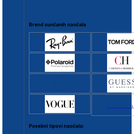
Clip-on
Poluokvir
Brend sunčanih naočala
Svi brendovi
Posebni tipovi naočala: