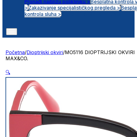
Pronađi najbližu polikliniku >
Besplatna kontrola 
>
Zakazivanje specijalističkog pregleda >
Bespla
Otvorena radna mjesta
kontrola sluha >
Početna
/
Dioptrijski okviri
/
MO5116 DIOPTRIJSKI OKVIRI
MAX&CO.
🔍