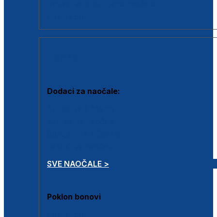
Dodaci za dioptrijske naočale
Poklon bonovi
DODACI
Dodaci za naočale:
Krpice za čišćenje
Kutijice za naočale
Sprejevi za čišćenje
Lančići za naočale
SVE NAOČALE >
Poklon bonovi
Poklon bonovi