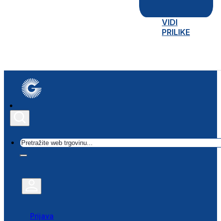
VIDI
PRILIKE
Traži
Prijava