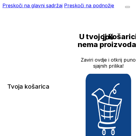
Preskoči na glavni sadržaj
Preskoči na podnožje
U tvojoj košarici još
nema proizvoda
Zaviri ovdje i otkrij puno
sjajnih prilika!
Tvoja košarica