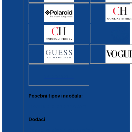
Svi brendovi >
Posebni tipovi naočala:
Okviri s clip-on dodatkom
Dodaci
Dodaci za dioptrijske naočale