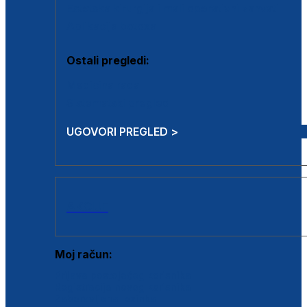
Estetska kirurgija i mali operativni zahvati
Aplikacija botoxa
Ostali pregledi:
Medicina rada
Sistematski pregled
UGOVORI PREGLED >
AKCIJE
Moj račun:
Prijava postojećeg korisnika
Registracija novog korisnika
Zaboravljena lozinka