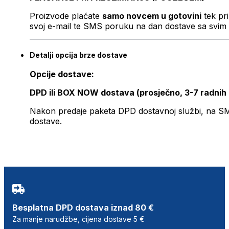
Proizvode plaćate
samo novcem u gotovini
tek pr
svoj e-mail te SMS poruku na dan dostave sa svim 
Detalji opcija brze dostave
Opcije dostave:
DPD ili BOX NOW dostava (prosječno, 3-7 radnih
Nakon predaje paketa DPD dostavnoj službi, na SMS 
dostave.
Besplatna DPD dostava iznad 80 €
Za manje narudžbe, cijena dostave 5 €