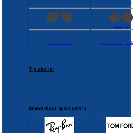
Kvadratan
Cat eye
Aviator
Okrugli
Svi oblici >
Virtualno ogled
Tip okvira:
Puni okvir
Clip-on
Poluokvir
Brend dioptrijskih okvira