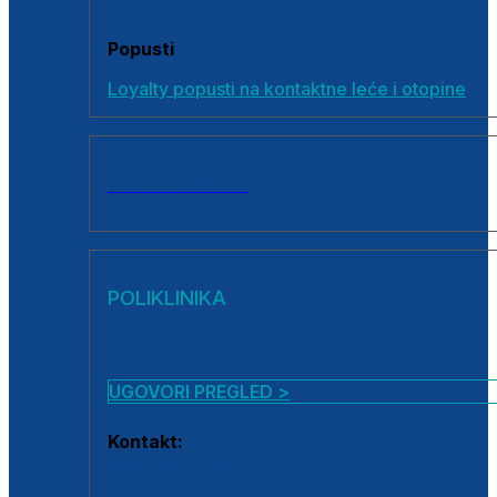
Popusti
Loyalty popusti na kontaktne leće i otopine
SVI PROIZVODI
POLIKLINIKA
UGOVORI PREGLED >
Kontakt:
0800 222 025