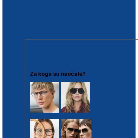
BESPLATNA KONTROLA SLUHA
Poslovnice
Proizvodi s loyalty popustima
Outlet
SUNČANE NAOČALE
Za koga su naočale?
Muške
Ženske