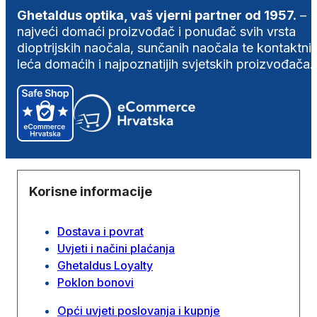
Ghetaldus optika, vaš vjerni partner od 1957.
–
najveći domaći proizvođač i ponuđač svih vrsta
dioptrijskih naočala, sunčanih naočala te kontaktni
leća domaćih i najpoznatijih svjetskih proizvođača.
Korisne informacije
Dostava i povrat
Uvjeti i načini plaćanja
Ghetaldus Loyalty
Poklon bonovi
Opći uvjeti poslovanja i kupnje