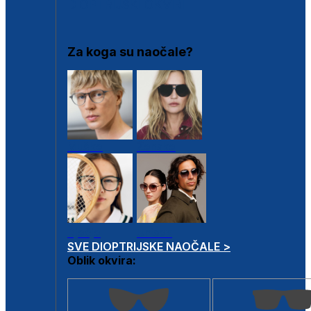
DIOPTRIJSKI OKVIRI
Za koga su naočale?
Muške
Ženske
Dječje
Unisex
SVE DIOPTRIJSKE NAOČALE >
Oblik okvira: