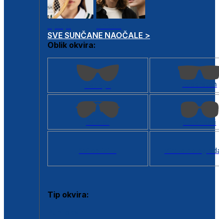
Dječje
Unisex
SVE SUNČANE NAOČALE >
Oblik okvira:
Kvadratan
Cat eye
Aviator
Četvrtasti
Svi oblici >
Virtualno ogled
Tip okvira:
Puni okvir