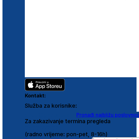
Kontakt:
Služba za korisnike:
shop@ghetaldus.hr
Pronađi najbližu poslovnic
Za zakazivanje termina pregleda
0800 222 025
(radno vrijeme: pon-pet, 8-16h)