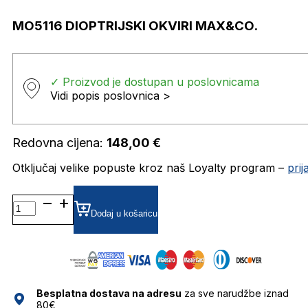
MO5116 DIOPTRIJSKI OKVIRI MAX&CO.
✓ Proizvod je dostupan u poslovnicama
Vidi popis poslovnica >
Redovna cijena:
148,00
€
Otključaj velike popuste kroz naš Loyalty program –
pri
MO5116 DIOPTRIJSKI
OKVIRI
Dodaj u košaricu
MAX&CO.
količina
Besplatna dostava na adresu
za sve narudžbe iznad
80€