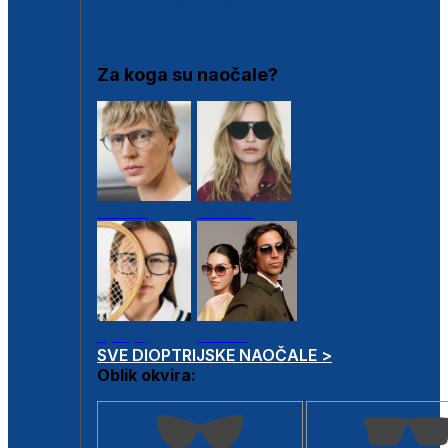
DIOPTRIJSKI OKVIRI
Za koga su naočale?
Muške
Ženske
Dječje
Unisex
SVE DIOPTRIJSKE NAOČALE >
Oblik okvira: