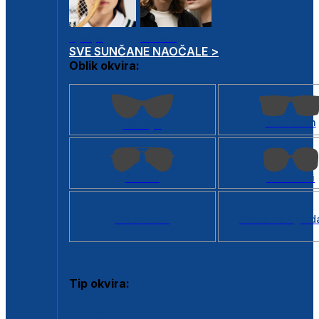
Dječje
Unisex
SVE SUNČANE NAOČALE >
Oblik okvira:
Kvadratan
Cat eye
Aviator
Četvrtasti
Svi oblici >
Virtualno ogled
Tip okvira:
Puni okvir