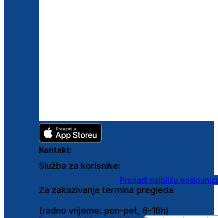
Kontakt:
Služba za korisnike:
shop@ghetaldus.hr
Pronađi najbližu poslovnic
Za zakazivanje termina pregleda
0800 222 025
(radno vrijeme: pon-pet, 8-16h)