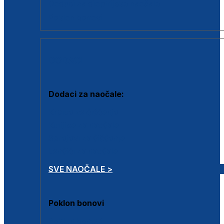
Dodaci za dioptrijske naočale
Poklon bonovi
DODACI
Dodaci za naočale:
Krpice za čišćenje
Kutijice za naočale
Sprejevi za čišćenje
Lančići za naočale
SVE NAOČALE >
Poklon bonovi
Poklon bonovi