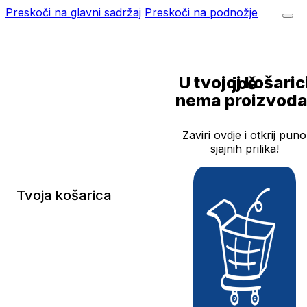
Preskoči na glavni sadržaj
Preskoči na podnožje
U tvojoj košarici još
nema proizvoda
Zaviri ovdje i otkrij puno
sjajnih prilika!
Tvoja košarica