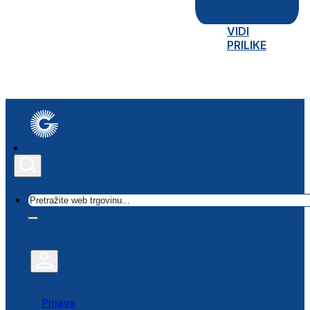
VIDI
PRILIKE
Traži
Prijava