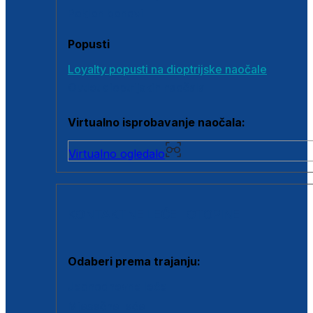
Poklon bonovi
Popusti
Loyalty popusti na dioptrijske naočale
Outlet dioptrijskih naočala
Virtualno isprobavanje naočala:
Virtualno ogledalo
KONTAKTNE LEĆE I OTOPINE
Odaberi prema trajanju:
Jednodnevne leće
Mjesečne leće