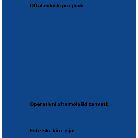
Oftalmološki pregledi:
Specijalistički oftalmološki pregled
Pregled za kontaktne leće
Pregled vidnog polja (OCT)
Dječja oftalmologija
Kontrola očnog tlaka
Drugo mišljenje oftalmologa
Retinološka ambulanta
Dijagnostika i liječenje upalnih očnih bolesti
Dijagnostika i liječenje glaukomske bolesti
Dijagnostika sive mrene ili katarakte
Operativni oftalmološki zahvati:
Ultrazvučna operacija mrene ili katarakta
Estetska kirurgija: