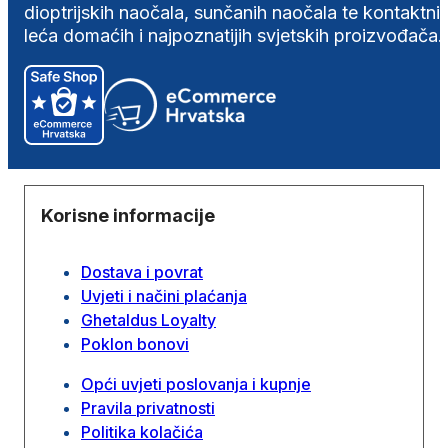
dioptrijskih naočala, sunčanih naočala te kontaktni
leća domaćih i najpoznatijih svjetskih proizvođača.
Korisne informacije
Dostava i povrat
Uvjeti i načini plaćanja
Ghetaldus Loyalty
Poklon bonovi
Opći uvjeti poslovanja i kupnje
Pravila privatnosti
Politika kolačića