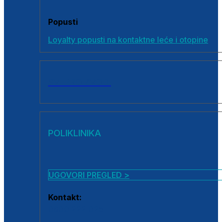
Popusti
Loyalty popusti na kontaktne leće i otopine
SVI PROIZVODI
POLIKLINIKA
UGOVORI PREGLED >
Kontakt:
0800 222 025