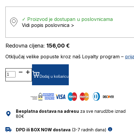
✓ Proizvod je dostupan u poslovnicama
Vidi popis poslovnica >
Redovna cijena:
156,00
€
Otključaj velike popuste kroz naš Loyalty program –
pri
MO5117 DIOPTRIJSKI
OKVIRI
Dodaj u košaricu
MAX&CO.
količina
Besplatna dostava na adresu
za sve narudžbe iznad
80€
DPD ili BOX NOW dostava
(3-7 radnih dana)