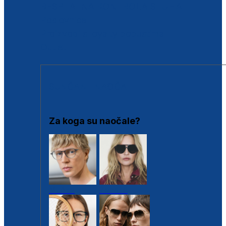
BESPLATNA KONTROLA SLUHA
Poslovnice
Proizvodi s loyalty popustima
Outlet
SUNČANE NAOČALE
Za koga su naočale?
Muške
Ženske