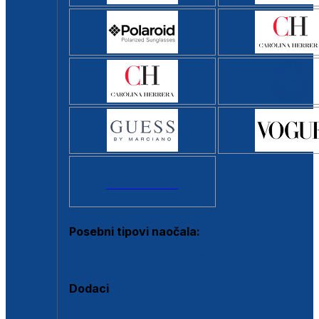
Svi brendovi >
Posebni tipovi naočala:
Okviri s clip-on dodatkom
Dodaci
Dodaci za dioptrijske naočale