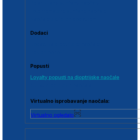
Polarizirane sunčane naočale
Fotokromatske sunčane naočale
Naočale s clip-on dodatkom
Dodaci
Dodaci za dioptrijske naočale
Poklon bonovi
Popusti
Loyalty popusti na dioptrijske naočale
Outlet dioptrijskih naočala
Virtualno isprobavanje naočala:
Virtualno ogledalo