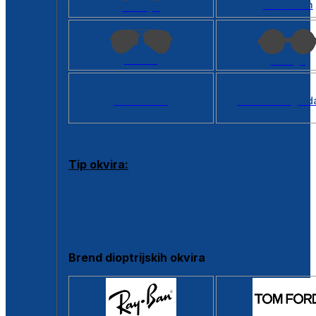
Kvadratan
Cat eye
Aviator
Okrugli
Svi oblici >
Virtualno ogled
Tip okvira:
Puni okvir
Clip-on
Poluokvir
Brend dioptrijskih okvira