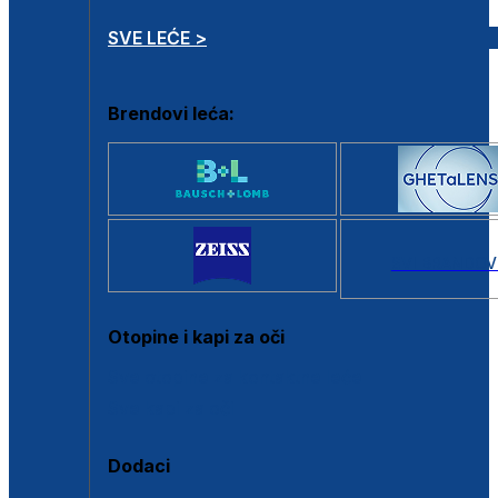
SVE LEĆE >
Brendovi leća:
SVI BRANDOV
Otopine i kapi za oči
Sve otopine za kontaktne leće
Sve kapi za oči
Dodaci