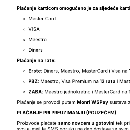
Plaćanje karticom omogućeno je za sljedeće kart
Master Card
VISA
Maestro
Diners
Plaćanje na rate:
Erste
: Diners, Maestro, MasterCard i Visa na
PBZ
: Maestro, Visa Premium na
12 rata
i Mas
ZABA
: Maestro jednokratno i MasterCard na 
Plaćanje se provodi putem
Monri WSPay
sustava z
PLAĆANJE PRI PREUZIMANJU (POUZEĆEM)
Proizvode plaćate
samo novcem u gotovini
tek pr
svoj e-mail te SMS poruku na dan dostave sa svim 