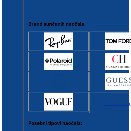
Clip-on
Poluokvir
Brend sunčanih naočala
Svi brendovi
Posebni tipovi naočala: