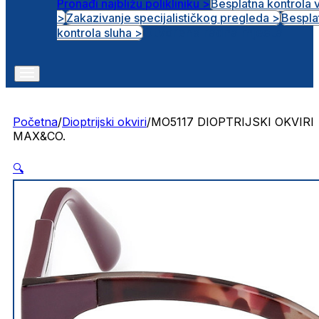
Pronađi najbližu polikliniku >
Besplatna kontrola 
>
Zakazivanje specijalističkog pregleda >
Bespla
Otvorena radna mjesta
kontrola sluha >
Početna
/
Dioptrijski okviri
/
MO5117 DIOPTRIJSKI OKVIRI
MAX&CO.
🔍