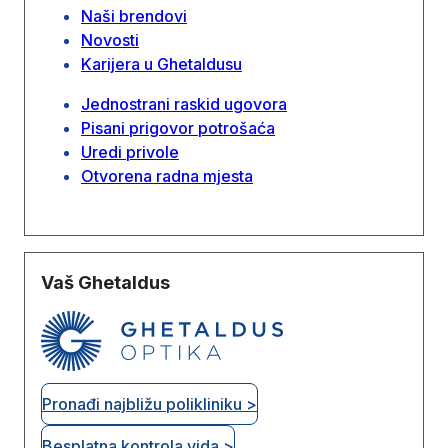
Naši brendovi
Novosti
Karijera u Ghetaldusu
Jednostrani raskid ugovora
Pisani prigovor potrošaća
Uredi privole
Otvorena radna mjesta
Vaš Ghetaldus
Pronađi najbližu polikliniku >
Besplatna kontrola vida >