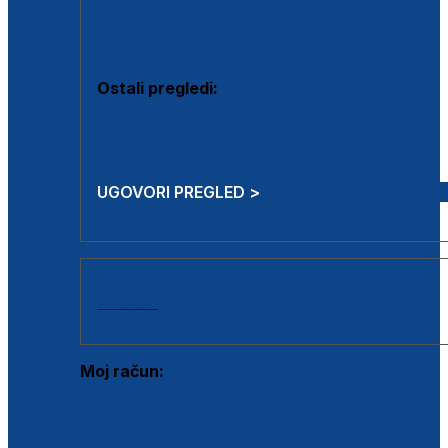
Estetska kirurgija i mali operativni zahvati
Aplikacija botoxa
Ostali pregledi:
Medicina rada
Sistematski pregled
UGOVORI PREGLED >
AKCIJE
Moj račun:
Prijava postojećeg korisnika
Registracija novog korisnika
Zaboravljena lozinka