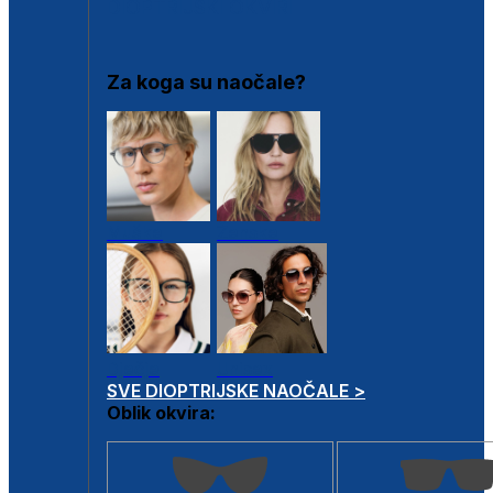
DIOPTRIJSKI OKVIRI
Za koga su naočale?
Muške
Ženske
Dječje
Unisex
SVE DIOPTRIJSKE NAOČALE >
Oblik okvira: