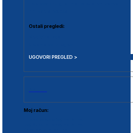
Estetska kirurgija i mali operativni zahvati
Aplikacija botoxa
Ostali pregledi:
Medicina rada
Sistematski pregled
UGOVORI PREGLED >
AKCIJE
Moj račun:
Prijava postojećeg korisnika
Registracija novog korisnika
Zaboravljena lozinka