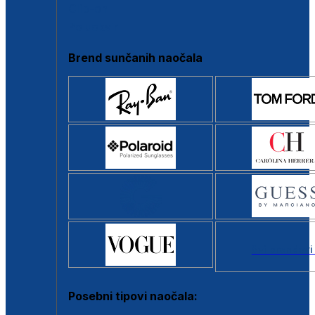
Clip-on
Poluokvir
Brend sunčanih naočala
Svi brendovi
Posebni tipovi naočala: