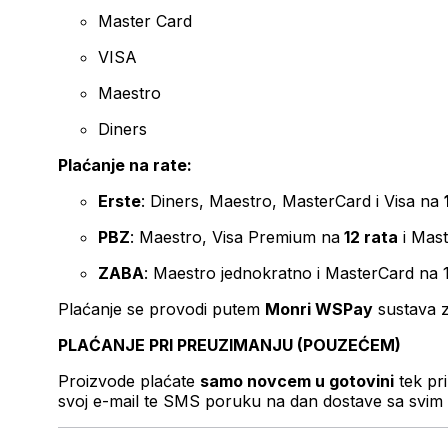
Master Card
VISA
Maestro
Diners
Plaćanje na rate:
Erste
: Diners, Maestro, MasterCard i Visa na
PBZ
: Maestro, Visa Premium na
12 rata
i Mas
ZABA
: Maestro jednokratno i MasterCard na 
Plaćanje se provodi putem
Monri WSPay
sustava z
PLAĆANJE PRI PREUZIMANJU (POUZEĆEM)
Proizvode plaćate
samo novcem u gotovini
tek pr
svoj e-mail te SMS poruku na dan dostave sa svim 