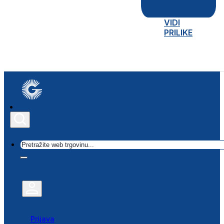
VIDI
PRILIKE
Traži
Prijava