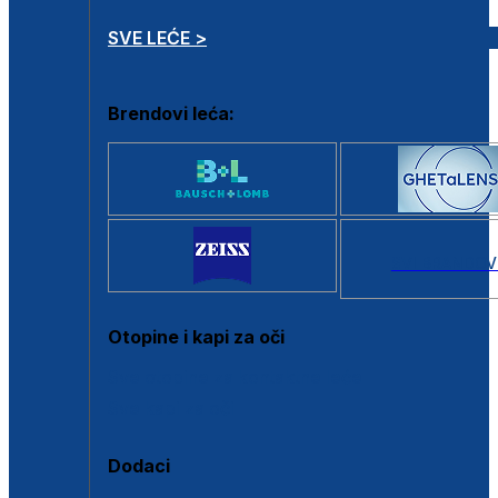
SVE LEĆE >
Brendovi leća:
SVI BRANDOV
Otopine i kapi za oči
Sve otopine za kontaktne leće
Sve kapi za oči
Dodaci