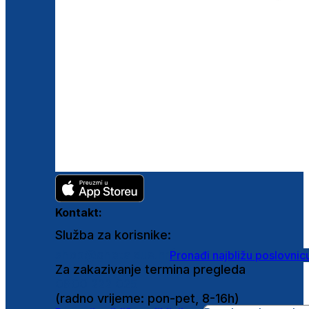
Kontakt:
Služba za korisnike:
shop@ghetaldus.hr
Pronađi najbližu poslovnic
Za zakazivanje termina pregleda
0800 222 025
(radno vrijeme: pon-pet, 8-16h)