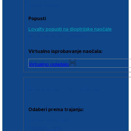
Poklon bonovi
Popusti
Loyalty popusti na dioptrijske naočale
Outlet dioptrijskih naočala
Virtualno isprobavanje naočala:
Virtualno ogledalo
KONTAKTNE LEĆE I OTOPINE
Odaberi prema trajanju:
Jednodnevne leće
Mjesečne leće