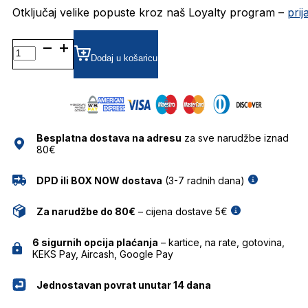
Otključaj velike popuste kroz naš Loyalty program –
pri
MOS109/S SUNČANE
NAOČALE
Dodaj u košaricu
MOSCHINO
količina
Besplatna dostava na adresu
za sve narudžbe iznad
80€
DPD ili BOX NOW dostava
(3-7 radnih dana)
Za narudžbe do 80€
– cijena dostave 5€
6 sigurnih opcija plaćanja
– kartice, na rate, gotovina,
KEKS Pay, Aircash, Google Pay
Jednostavan povrat unutar 14 dana