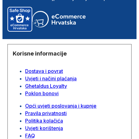
Korisne informacije
Dostava i povrat
Uvjeti i načini plaćanja
Ghetaldus Loyalty
Poklon bonovi
Opći uvjeti poslovanja i kupnje
Pravila privatnosti
Politika kolačića
Uvjeti korištenja
FAQ