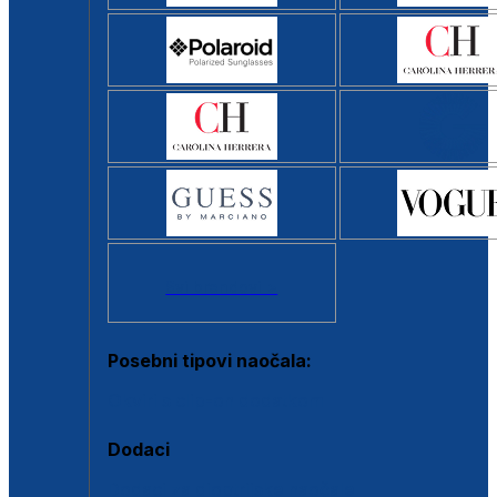
Svi brendovi >
Posebni tipovi naočala:
Okviri s clip-on dodatkom
Dodaci
Dodaci za dioptrijske naočale