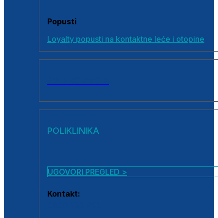
Popusti
Loyalty popusti na kontaktne leće i otopine
SVI PROIZVODI
POLIKLINIKA
UGOVORI PREGLED >
Kontakt:
0800 222 025