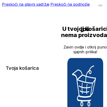
Preskoči na glavni sadržaj
Preskoči na podnožje
U tvojoj košarici još
nema proizvoda
Zaviri ovdje i otkrij puno
sjajnih prilika!
Tvoja košarica