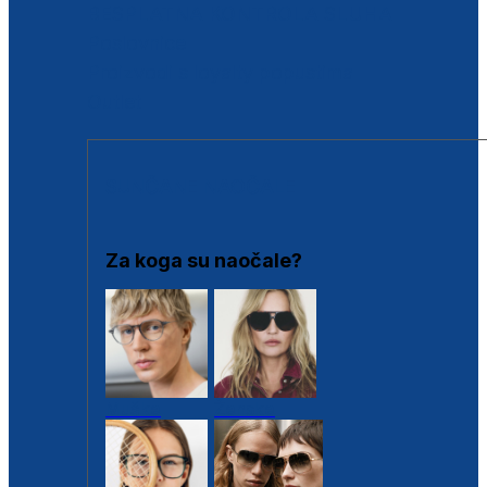
BESPLATNA KONTROLA SLUHA
Poslovnice
Proizvodi s loyalty popustima
Outlet
SUNČANE NAOČALE
Za koga su naočale?
Muške
Ženske