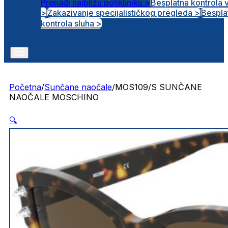
Pronađi najbližu polikliniku >
Besplatna kontrola 
>
Zakazivanje specijalističkog pregleda >
Bespla
Otvorena radna mjesta
kontrola sluha >
Početna
/
Sunčane naočale
/
MOS109/S SUNČANE
NAOČALE MOSCHINO
🔍