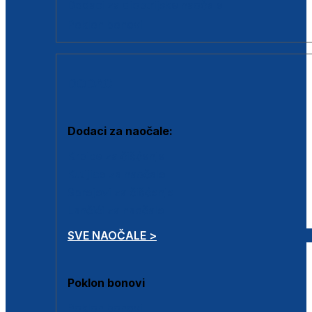
Dodaci za dioptrijske naočale
Poklon bonovi
DODACI
Dodaci za naočale:
Krpice za čišćenje
Kutijice za naočale
Sprejevi za čišćenje
Lančići za naočale
SVE NAOČALE >
Poklon bonovi
Poklon bonovi