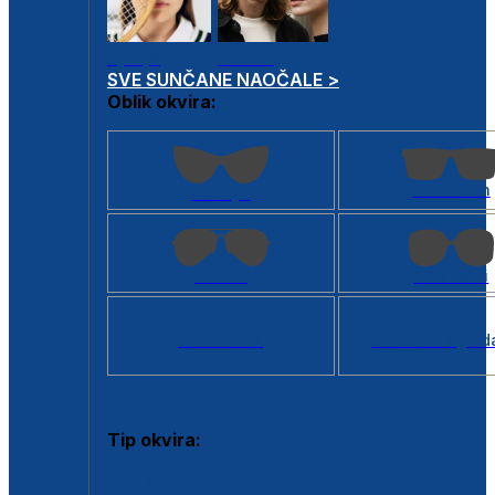
Dječje
Unisex
SVE SUNČANE NAOČALE >
Oblik okvira:
Kvadratan
Cat eye
Aviator
Četvrtasti
Svi oblici >
Virtualno ogled
Tip okvira:
Puni okvir