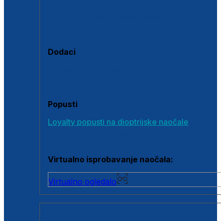
Polarizirane sunčane naočale
Fotokromatske sunčane naočale
Naočale s clip-on dodatkom
Dodaci
Dodaci za dioptrijske naočale
Poklon bonovi
Popusti
Loyalty popusti na dioptrijske naočale
Outlet dioptrijskih naočala
Virtualno isprobavanje naočala:
Virtualno ogledalo