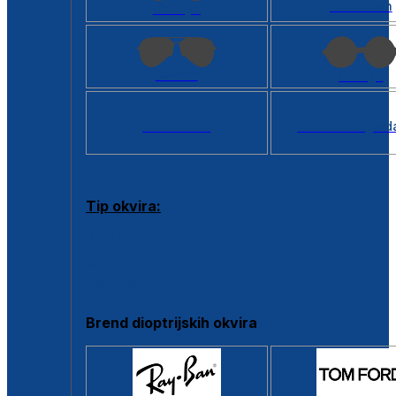
Kvadratan
Cat eye
Aviator
Okrugli
Svi oblici >
Virtualno ogled
Tip okvira:
Puni okvir
Clip-on
Poluokvir
Brend dioptrijskih okvira