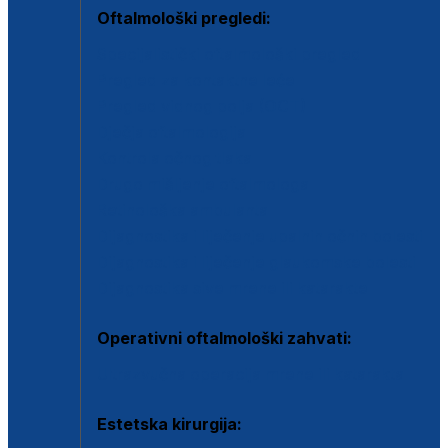
Oftalmološki pregledi:
Specijalistički oftalmološki pregled
Pregled za kontaktne leće
Pregled vidnog polja (OCT)
Dječja oftalmologija
Kontrola očnog tlaka
Drugo mišljenje oftalmologa
Retinološka ambulanta
Dijagnostika i liječenje upalnih očnih bolesti
Dijagnostika i liječenje glaukomske bolesti
Dijagnostika sive mrene ili katarakte
Operativni oftalmološki zahvati:
Ultrazvučna operacija mrene ili katarakta
Estetska kirurgija: