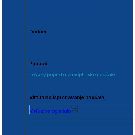
Polarizirane sunčane naočale
Fotokromatske sunčane naočale
Naočale s clip-on dodatkom
Dodaci
Dodaci za dioptrijske naočale
Poklon bonovi
Popusti
Loyalty popusti na dioptrijske naočale
Outlet dioptrijskih naočala
Virtualno isprobavanje naočala:
Virtualno ogledalo