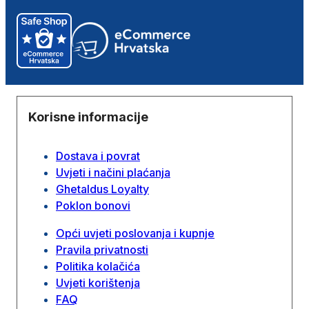
Korisne informacije
Dostava i povrat
Uvjeti i načini plaćanja
Ghetaldus Loyalty
Poklon bonovi
Opći uvjeti poslovanja i kupnje
Pravila privatnosti
Politika kolačića
Uvjeti korištenja
FAQ