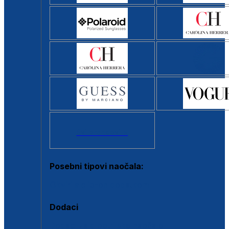
Svi brendovi >
Posebni tipovi naočala:
Okviri s clip-on dodatkom
Dodaci
Dodaci za dioptrijske naočale