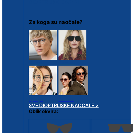
DIOPTRIJSKI OKVIRI
Za koga su naočale?
Muške
Ženske
Dječje
Unisex
SVE DIOPTRIJSKE NAOČALE >
Oblik okvira: