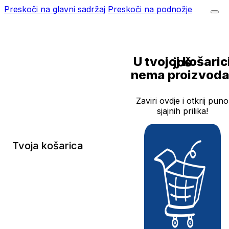
Preskoči na glavni sadržaj
Preskoči na podnožje
U tvojoj košarici još
nema proizvoda
Zaviri ovdje i otkrij puno
sjajnih prilika!
Tvoja košarica