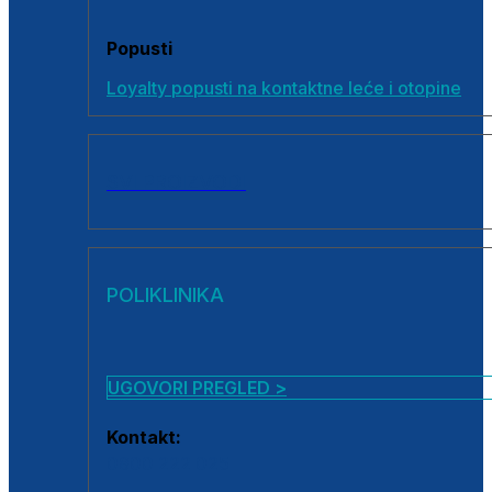
Popusti
Loyalty popusti na kontaktne leće i otopine
SVI PROIZVODI
POLIKLINIKA
UGOVORI PREGLED >
Kontakt:
0800 222 025