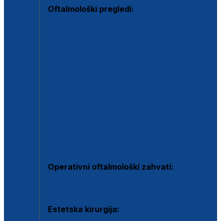
Oftalmološki pregledi:
Specijalistički oftalmološki pregled
Pregled za kontaktne leće
Pregled vidnog polja (OCT)
Dječja oftalmologija
Kontrola očnog tlaka
Drugo mišljenje oftalmologa
Retinološka ambulanta
Dijagnostika i liječenje upalnih očnih bolesti
Dijagnostika i liječenje glaukomske bolesti
Dijagnostika sive mrene ili katarakte
Operativni oftalmološki zahvati:
Ultrazvučna operacija mrene ili katarakta
Estetska kirurgija: