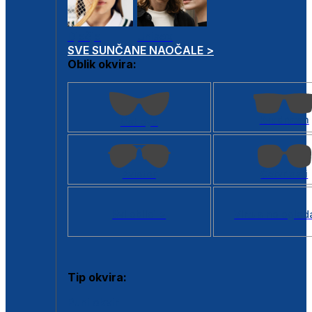
Dječje
Unisex
SVE SUNČANE NAOČALE >
Oblik okvira:
Kvadratan
Cat eye
Aviator
Četvrtasti
Svi oblici >
Virtualno ogled
Tip okvira:
Puni okvir