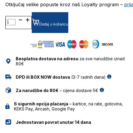
Otključaj velike popuste kroz naš Loyalty program –
pri
MOS109/S SUNČANE
NAOČALE
Dodaj u košaricu
MOSCHINO
količina
Besplatna dostava na adresu
za sve narudžbe iznad
80€
DPD ili BOX NOW dostava
(3-7 radnih dana)
Za narudžbe do 80€
– cijena dostave 5€
6 sigurnih opcija plaćanja
– kartice, na rate, gotovina,
KEKS Pay, Aircash, Google Pay
Jednostavan povrat unutar 14 dana