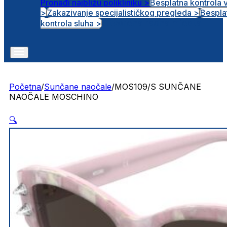
Pronađi najbližu polikliniku >
Besplatna kontrola 
>
Zakazivanje specijalističkog pregleda >
Bespla
Otvorena radna mjesta
kontrola sluha >
Početna
/
Sunčane naočale
/
MOS109/S SUNČANE
NAOČALE MOSCHINO
🔍