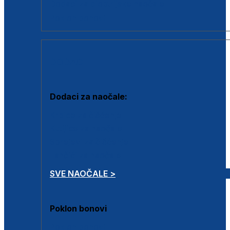
Dodaci za dioptrijske naočale
Poklon bonovi
DODACI
Dodaci za naočale:
Krpice za čišćenje
Kutijice za naočale
Sprejevi za čišćenje
Lančići za naočale
SVE NAOČALE >
Poklon bonovi
Poklon bonovi