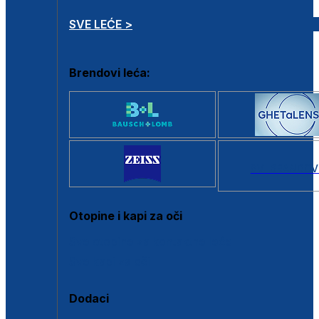
SVE LEĆE >
Brendovi leća:
SVI BRANDOV
Otopine i kapi za oči
Sve otopine za kontaktne leće
Sve kapi za oči
Dodaci