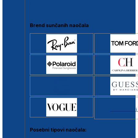
Clip-on
Poluokvir
Brend sunčanih naočala
Svi brendovi
Posebni tipovi naočala: