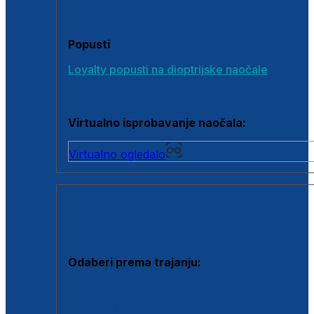
Poklon bonovi
Popusti
Loyalty popusti na dioptrijske naočale
Outlet dioptrijskih naočala
Virtualno isprobavanje naočala:
Virtualno ogledalo
KONTAKTNE LEĆE I OTOPINE
Odaberi prema trajanju:
Jednodnevne leće
Mjesečne leće