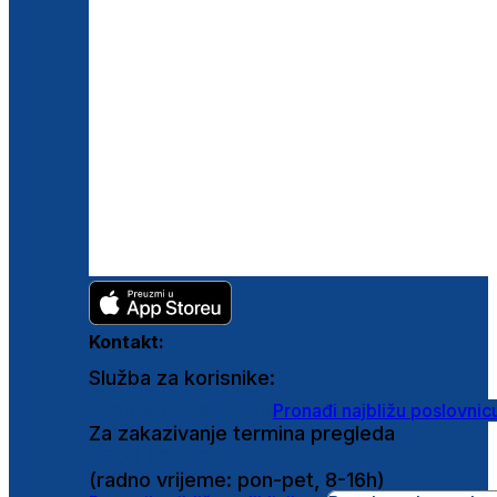
Kontakt:
Služba za korisnike:
shop@ghetaldus.hr
Pronađi najbližu poslovnic
Za zakazivanje termina pregleda
0800 222 025
(radno vrijeme: pon-pet, 8-16h)