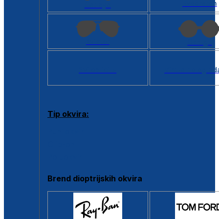
Kvadratan
Cat eye
Aviator
Okrugli
Svi oblici >
Virtualno ogled
Tip okvira:
Puni okvir
Clip-on
Poluokvir
Brend dioptrijskih okvira