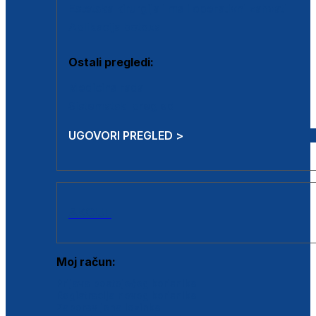
Estetska kirurgija i mali operativni zahvati
Aplikacija botoxa
Ostali pregledi:
Medicina rada
Sistematski pregled
UGOVORI PREGLED >
AKCIJE
Moj račun:
Prijava postojećeg korisnika
Registracija novog korisnika
Zaboravljena lozinka