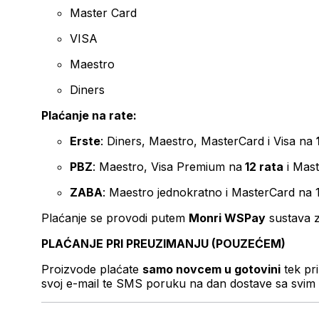
Master Card
VISA
Maestro
Diners
Plaćanje na rate:
Erste
: Diners, Maestro, MasterCard i Visa na
PBZ
: Maestro, Visa Premium na
12 rata
i Mas
ZABA
: Maestro jednokratno i MasterCard na 
Plaćanje se provodi putem
Monri WSPay
sustava z
PLAĆANJE PRI PREUZIMANJU (POUZEĆEM)
Proizvode plaćate
samo novcem u gotovini
tek pr
svoj e-mail te SMS poruku na dan dostave sa svim 