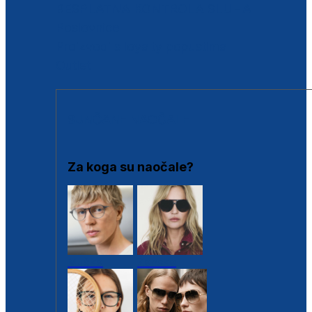
BESPLATNA KONTROLA SLUHA
Poslovnice
Proizvodi s loyalty popustima
Outlet
SUNČANE NAOČALE
Za koga su naočale?
Muške
Ženske