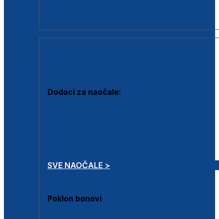
Dodaci za dioptrijske naočale
Poklon bonovi
DODACI
Dodaci za naočale:
Krpice za čišćenje
Kutijice za naočale
Sprejevi za čišćenje
Lančići za naočale
SVE NAOČALE >
Poklon bonovi
Poklon bonovi