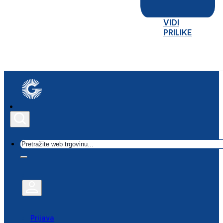
VIDI
PRILIKE
Traži
Prijava