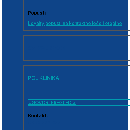
Popusti
Loyalty popusti na kontaktne leće i otopine
SVI PROIZVODI
POLIKLINIKA
UGOVORI PREGLED >
Kontakt:
0800 222 025