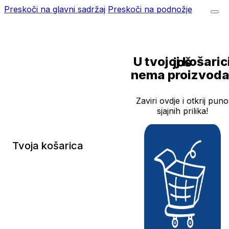
Preskoči na glavni sadržaj
Preskoči na podnožje
U tvojoj košarici još
nema proizvoda
Zaviri ovdje i otkrij puno
sjajnih prilika!
Tvoja košarica