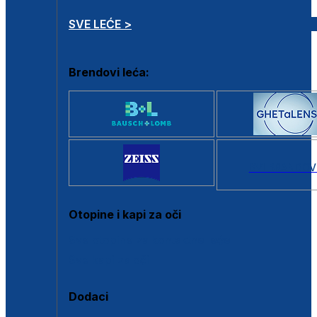
SVE LEĆE >
Brendovi leća:
SVI BRANDOV
Otopine i kapi za oči
Sve otopine za kontaktne leće
Sve kapi za oči
Dodaci