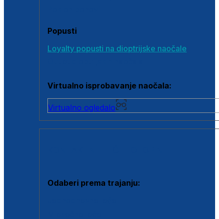
Poklon bonovi
Popusti
Loyalty popusti na dioptrijske naočale
Outlet dioptrijskih naočala
Virtualno isprobavanje naočala:
Virtualno ogledalo
KONTAKTNE LEĆE I OTOPINE
Odaberi prema trajanju:
Jednodnevne leće
Mjesečne leće