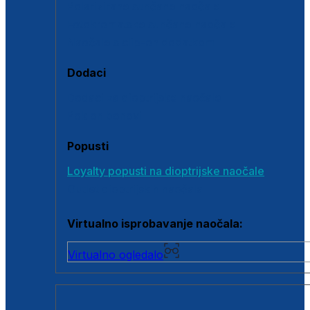
Polarizirane sunčane naočale
Fotokromatske sunčane naočale
Naočale s clip-on dodatkom
Dodaci
Dodaci za dioptrijske naočale
Poklon bonovi
Popusti
Loyalty popusti na dioptrijske naočale
Outlet dioptrijskih naočala
Virtualno isprobavanje naočala:
Virtualno ogledalo