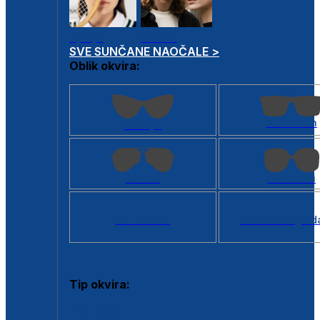
Dječje
Unisex
SVE SUNČANE NAOČALE >
Oblik okvira:
Kvadratan
Cat eye
Aviator
Četvrtasti
Svi oblici >
Virtualno ogled
Tip okvira:
Puni okvir