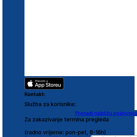
Kontakt:
Služba za korisnike:
shop@ghetaldus.hr
Pronađi najbližu poslovnic
Za zakazivanje termina pregleda
0800 222 025
(radno vrijeme: pon-pet, 8-16h)