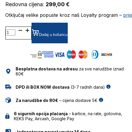
Redovna cijena:
299,00
€
Otključaj velike popuste kroz naš Loyalty program –
pri
MOS624 DIOPTRIJSKI
OKVIRI
Dodaj u košaricu
MOSCHINO
količina
Besplatna dostava na adresu
za sve narudžbe iznad
80€
DPD ili BOX NOW dostava
(3-7 radnih dana)
Za narudžbe do 80€
– cijena dostave 5€
6 sigurnih opcija plaćanja
– kartice, na rate, gotovina,
KEKS Pay, Aircash, Google Pay
Jednostavan povrat unutar 14 dana