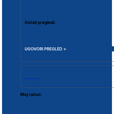
Estetska kirurgija i mali operativni zahvati
Aplikacija botoxa
Ostali pregledi:
Medicina rada
Sistematski pregled
UGOVORI PREGLED >
AKCIJE
Moj račun:
Prijava postojećeg korisnika
Registracija novog korisnika
Zaboravljena lozinka