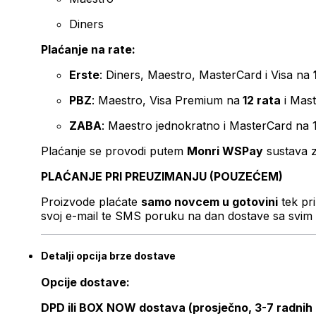
Diners
Plaćanje na rate:
Erste
: Diners, Maestro, MasterCard i Visa na
PBZ
: Maestro, Visa Premium na
12 rata
i Mas
ZABA
: Maestro jednokratno i MasterCard na 
Plaćanje se provodi putem
Monri WSPay
sustava z
PLAĆANJE PRI PREUZIMANJU (POUZEĆEM)
Proizvode plaćate
samo novcem u gotovini
tek pr
svoj e-mail te SMS poruku na dan dostave sa svim 
Detalji opcija brze dostave
Opcije dostave:
DPD ili BOX NOW dostava (prosječno, 3-7 radnih