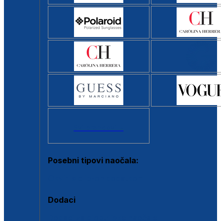
Svi brendovi >
Posebni tipovi naočala:
Okviri s clip-on dodatkom
Dodaci
Dodaci za dioptrijske naočale