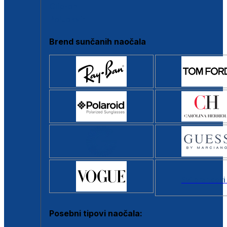
Clip-on
Poluokvir
Brend sunčanih naočala
Svi brendovi
Posebni tipovi naočala: