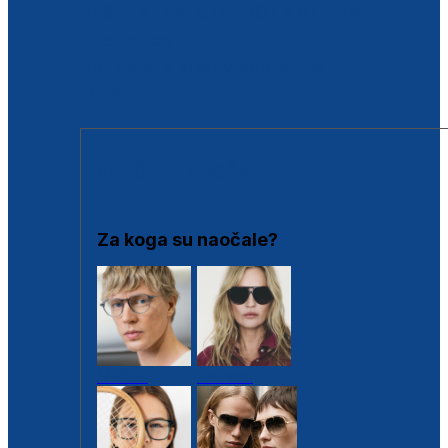
BESPLATNA KONTROLA SLUHA
Poslovnice
Proizvodi s loyalty popustima
Outlet
SUNČANE NAOČALE
Za koga su naočale?
Muške
Ženske