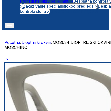
Pronađi najbližu polikliniku >
Besplatna kontrola 
>
Zakazivanje specijalističkog pregleda >
Bespla
Otvorena radna mjesta
kontrola sluha >
Početna
/
Dioptrijski okviri
/
MOS624 DIOPTRIJSKI OKVIR
MOSCHINO
🔍