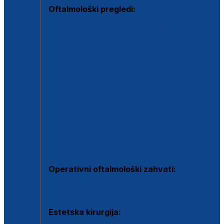
Oftalmološki pregledi:
Specijalistički oftalmološki pregled
Pregled za kontaktne leće
Pregled vidnog polja (OCT)
Dječja oftalmologija
Kontrola očnog tlaka
Drugo mišljenje oftalmologa
Retinološka ambulanta
Dijagnostika i liječenje upalnih očnih bolesti
Dijagnostika i liječenje glaukomske bolesti
Dijagnostika sive mrene ili katarakte
Operativni oftalmološki zahvati:
Ultrazvučna operacija mrene ili katarakta
Estetska kirurgija: