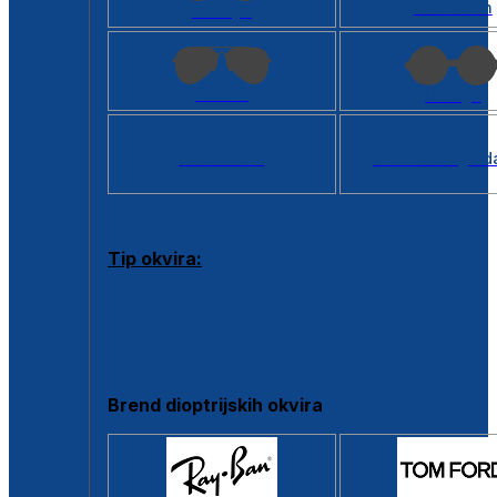
Kvadratan
Cat eye
Aviator
Okrugli
Svi oblici >
Virtualno ogled
Tip okvira:
Puni okvir
Clip-on
Poluokvir
Brend dioptrijskih okvira