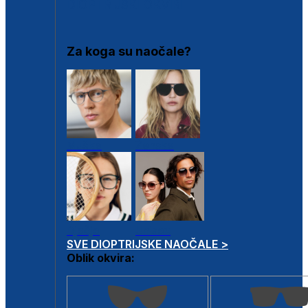
DIOPTRIJSKI OKVIRI
Za koga su naočale?
Muške
Ženske
Dječje
Unisex
SVE DIOPTRIJSKE NAOČALE >
Oblik okvira: