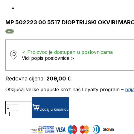
MP 502223 00 5517 DIOPTRIJSKI OKVIRI MAR
novo
✓ Proizvod je dostupan u poslovnicama
Vidi popis poslovnica >
Redovna cijena:
209,00
€
Otključaj velike popuste kroz naš Loyalty program –
pri
MP
502223
Dodaj u košaricu
00
5517
DIOPTRIJSKI
OKVIRI