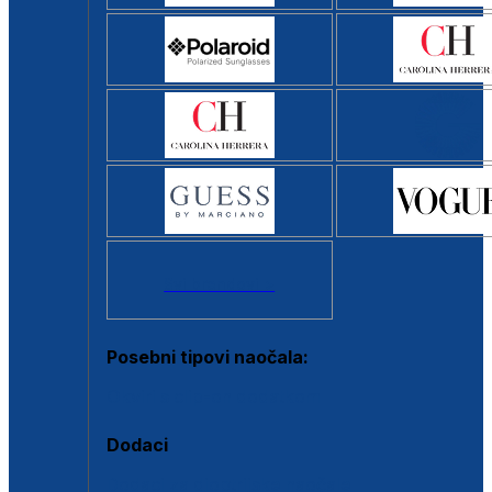
Svi brendovi >
Posebni tipovi naočala:
Okviri s clip-on dodatkom
Dodaci
Dodaci za dioptrijske naočale