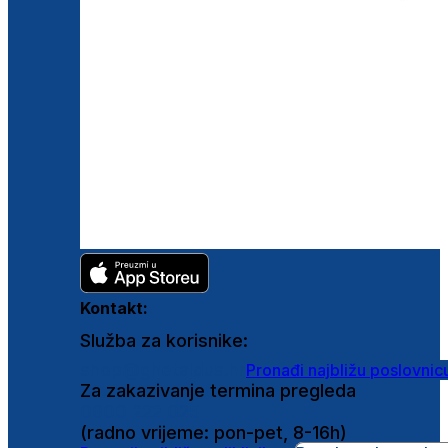
Kontakt:
Služba za korisnike:
shop@ghetaldus.hr
Pronađi najbližu poslovnic
Za zakazivanje termina pregleda
0800 222 025
(radno vrijeme: pon-pet, 8-16h)