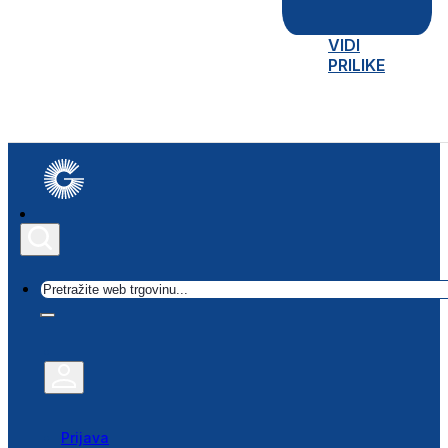
VIDI
PRILIKE
Traži
Prijava