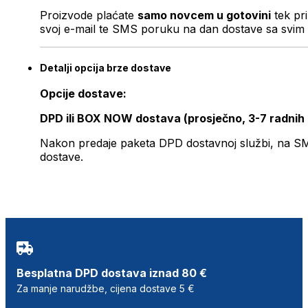
Proizvode plaćate
samo novcem u gotovini
tek pr
svoj e-mail te SMS poruku na dan dostave sa svim 
Detalji opcija brze dostave
Opcije dostave:
DPD ili BOX NOW dostava (prosječno, 3-7 radnih
Nakon predaje paketa DPD dostavnoj službi, na SMS 
dostave.
Besplatna DPD dostava iznad 80 €
Za manje narudžbe, cijena dostave 5 €