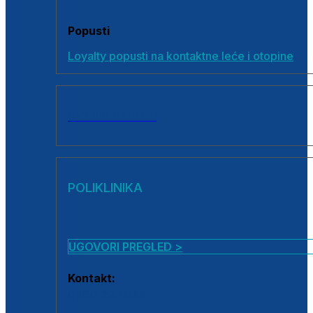
Popusti
Loyalty popusti na kontaktne leće i otopine
SVI PROIZVODI
POLIKLINIKA
UGOVORI PREGLED >
Kontakt:
0800 222 025