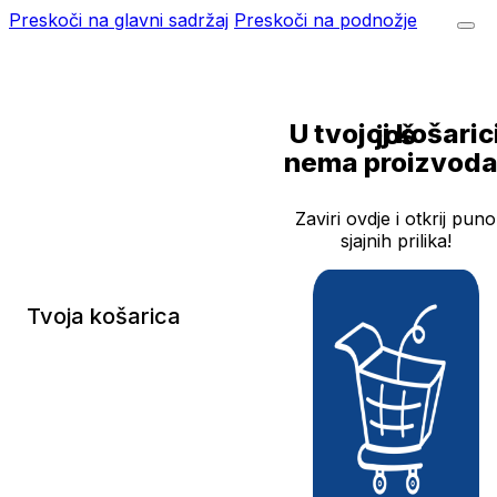
Preskoči na glavni sadržaj
Preskoči na podnožje
U tvojoj košarici još
nema proizvoda
Zaviri ovdje i otkrij puno
sjajnih prilika!
Tvoja košarica