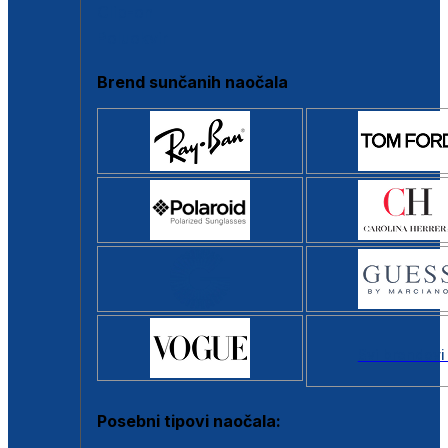
Clip-on
Poluokvir
Brend sunčanih naočala
Svi brendovi
Posebni tipovi naočala: