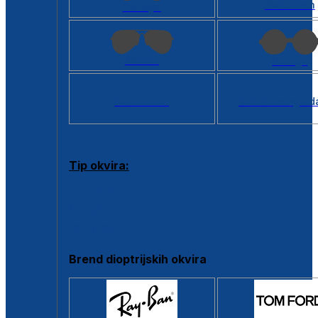
Kvadratan
Cat eye
Aviator
Okrugli
Svi oblici >
Virtualno ogled
Tip okvira:
Puni okvir
Clip-on
Poluokvir
Brend dioptrijskih okvira