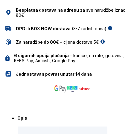
MARC
Besplatna dostava na adresu
za sve narudžbe iznad
O'POLO
80€
količina
DPD ili BOX NOW dostava
(3-7 radnih dana)
Za narudžbe do 80€
– cijena dostave 5€
6 sigurnih opcija plaćanja
– kartice, na rate, gotovina,
KEKS Pay, Aircash, Google Pay
Jednostavan povrat unutar 14 dana
Opis