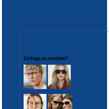
BESPLATNA KONTROLA SLUHA
Poslovnice
Proizvodi s loyalty popustima
Outlet
SUNČANE NAOČALE
Za koga su naočale?
Muške
Ženske