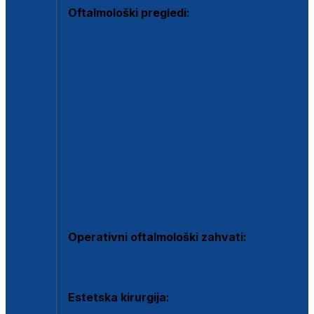
Oftalmološki pregledi:
Specijalistički oftalmološki pregled
Pregled za kontaktne leće
Pregled vidnog polja (OCT)
Dječja oftalmologija
Kontrola očnog tlaka
Drugo mišljenje oftalmologa
Retinološka ambulanta
Dijagnostika i liječenje upalnih očnih bolesti
Dijagnostika i liječenje glaukomske bolesti
Dijagnostika sive mrene ili katarakte
Operativni oftalmološki zahvati:
Ultrazvučna operacija mrene ili katarakta
Estetska kirurgija: