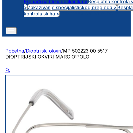
Pronađi najbližu polikliniku >
Besplatna kontrola 
>
Zakazivanje specijalističkog pregleda >
Bespla
Otvorena radna mjesta
kontrola sluha >
Početna
/
Dioptrijski okviri
/
MP 502223 00 5517
DIOPTRIJSKI OKVIRI MARC O’POLO
🔍