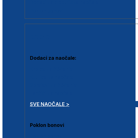
Dodaci za dioptrijske naočale
Poklon bonovi
DODACI
Dodaci za naočale:
Krpice za čišćenje
Kutijice za naočale
Sprejevi za čišćenje
Lančići za naočale
SVE NAOČALE >
Poklon bonovi
Poklon bonovi