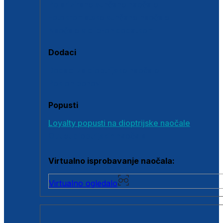
Polarizirane sunčane naočale
Fotokromatske sunčane naočale
Naočale s clip-on dodatkom
Dodaci
Dodaci za dioptrijske naočale
Poklon bonovi
Popusti
Loyalty popusti na dioptrijske naočale
Outlet dioptrijskih naočala
Virtualno isprobavanje naočala:
Virtualno ogledalo