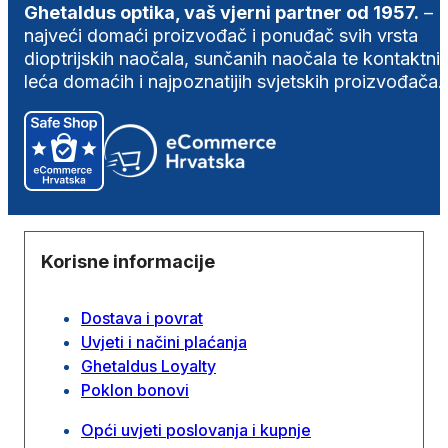
Ghetaldus optika, vaš vjerni partner od 1957.
–
najveći domaći proizvođač i ponuđač svih vrsta
dioptrijskih naočala, sunčanih naočala te kontaktni
leća domaćih i najpoznatijih svjetskih proizvođača.
Korisne informacije
Dostava i povrat
Uvjeti i načini plaćanja
Ghetaldus Loyalty
Poklon bonovi
Opći uvjeti poslovanja i kupnje