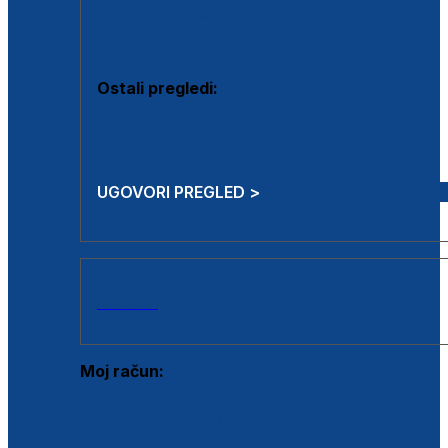
Estetska kirurgija i mali operativni zahvati
Aplikacija botoxa
Ostali pregledi:
Medicina rada
Sistematski pregled
UGOVORI PREGLED >
AKCIJE
Moj račun:
Prijava postojećeg korisnika
Registracija novog korisnika
Zaboravljena lozinka