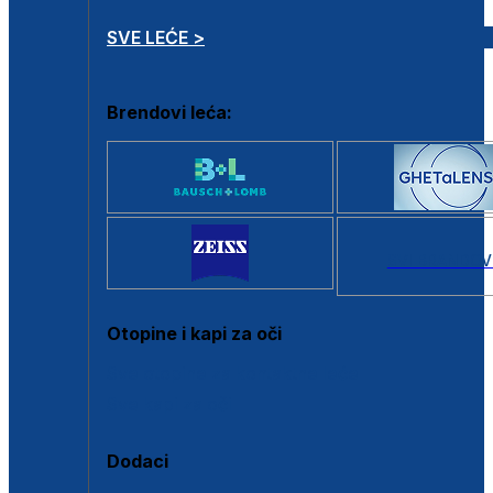
SVE LEĆE >
Brendovi leća:
SVI BRANDOV
Otopine i kapi za oči
Sve otopine za kontaktne leće
Sve kapi za oči
Dodaci