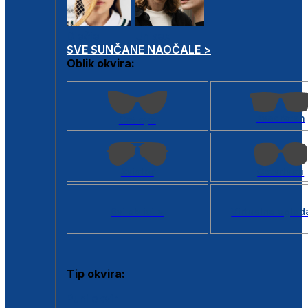
Dječje
Unisex
SVE SUNČANE NAOČALE >
Oblik okvira:
Kvadratan
Cat eye
Aviator
Četvrtasti
Svi oblici >
Virtualno ogled
Tip okvira:
Puni okvir