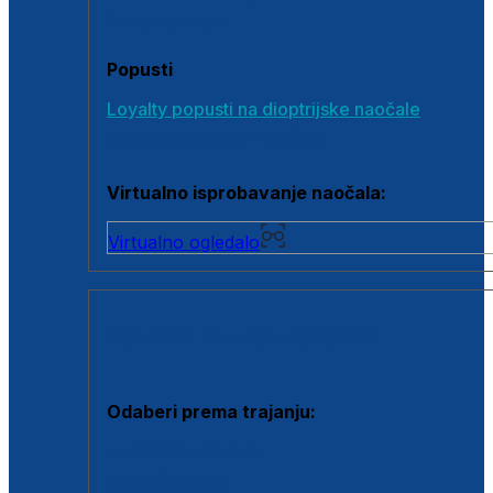
Poklon bonovi
Popusti
Loyalty popusti na dioptrijske naočale
Outlet dioptrijskih naočala
Virtualno isprobavanje naočala:
Virtualno ogledalo
KONTAKTNE LEĆE I OTOPINE
Odaberi prema trajanju:
Jednodnevne leće
Mjesečne leće