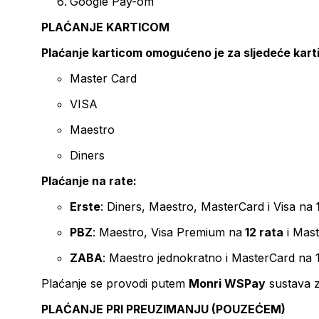
Google Pay-om
PLAĆANJE KARTICOM
Plaćanje karticom omogućeno je za sljedeće kart
Master Card
VISA
Maestro
Diners
Plaćanje na rate:
Erste
: Diners, Maestro, MasterCard i Visa na
PBZ
: Maestro, Visa Premium na
12 rata
i Mas
ZABA
: Maestro jednokratno i MasterCard na 
Plaćanje se provodi putem
Monri WSPay
sustava z
PLAĆANJE PRI PREUZIMANJU (POUZEĆEM)