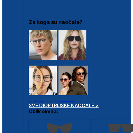
DIOPTRIJSKI OKVIRI
Za koga su naočale?
Muške
Ženske
Dječje
Unisex
SVE DIOPTRIJSKE NAOČALE >
Oblik okvira: