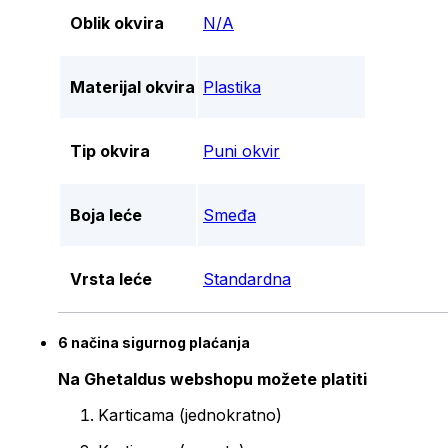
Oblik okvira
N/A
Materijal okvira
Plastika
Tip okvira
Puni okvir
Boja leće
Smeđa
Vrsta leće
Standardna
6 načina sigurnog plaćanja
Na Ghetaldus webshopu možete platiti
Karticama (jednokratno)