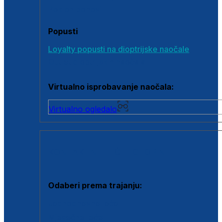
Poklon bonovi
Popusti
Loyalty popusti na dioptrijske naočale
Outlet dioptrijskih naočala
Virtualno isprobavanje naočala:
Virtualno ogledalo
KONTAKTNE LEĆE I OTOPINE
Odaberi prema trajanju:
Jednodnevne leće
Mjesečne leće