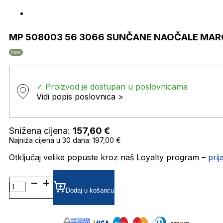
MP 508003 56 3066 SUNČANE NAOČALE MAR
novo
✓ Proizvod je dostupan u poslovnicama
Vidi popis poslovnica >
Snižena cijena:
157,60
€
Najniža cijena u 30 dana: 197,00 €
Otključaj velike popuste kroz naš Loyalty program –
pri
MP
508003
Dodaj u košaricu
56
3066
SUNČANE