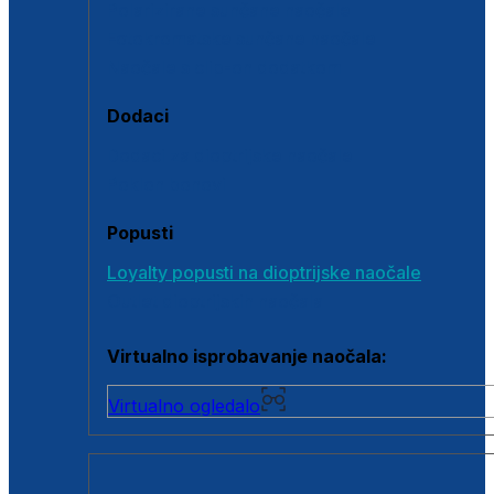
Polarizirane sunčane naočale
Fotokromatske sunčane naočale
Naočale s clip-on dodatkom
Dodaci
Dodaci za dioptrijske naočale
Poklon bonovi
Popusti
Loyalty popusti na dioptrijske naočale
Outlet dioptrijskih naočala
Virtualno isprobavanje naočala:
Virtualno ogledalo