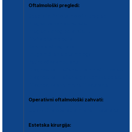
Oftalmološki pregledi:
Specijalistički oftalmološki pregled
Pregled za kontaktne leće
Pregled vidnog polja (OCT)
Dječja oftalmologija
Kontrola očnog tlaka
Drugo mišljenje oftalmologa
Retinološka ambulanta
Dijagnostika i liječenje upalnih očnih bolesti
Dijagnostika i liječenje glaukomske bolesti
Dijagnostika sive mrene ili katarakte
Operativni oftalmološki zahvati:
Ultrazvučna operacija mrene ili katarakta
Estetska kirurgija: