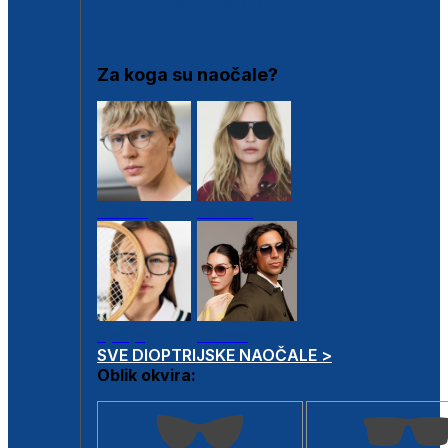
DIOPTRIJSKI OKVIRI
Za koga su naočale?
Muške
Ženske
Dječje
Unisex
SVE DIOPTRIJSKE NAOČALE >
Oblik okvira: