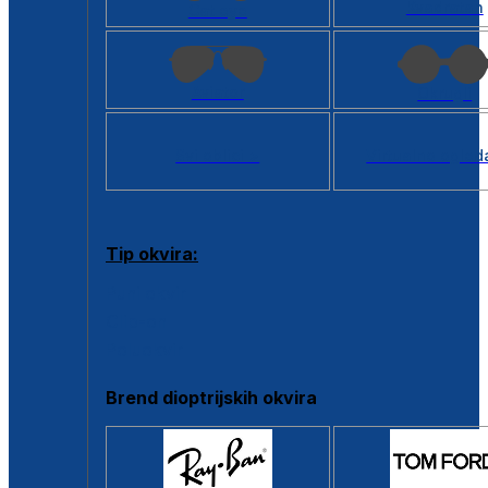
Kvadratan
Cat eye
Aviator
Okrugli
Svi oblici >
Virtualno ogled
Tip okvira:
Puni okvir
Clip-on
Poluokvir
Brend dioptrijskih okvira