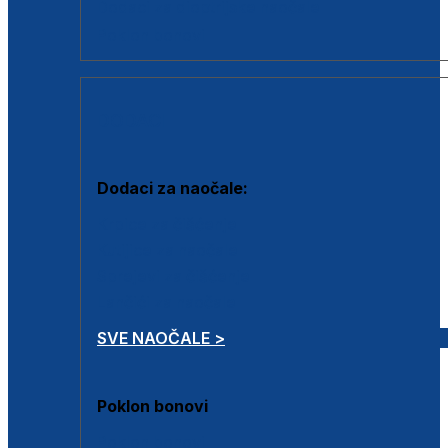
Dodaci za dioptrijske naočale
Poklon bonovi
DODACI
Dodaci za naočale:
Krpice za čišćenje
Kutijice za naočale
Sprejevi za čišćenje
Lančići za naočale
SVE NAOČALE >
Poklon bonovi
Poklon bonovi