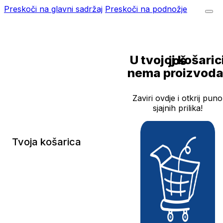
Preskoči na glavni sadržaj
Preskoči na podnožje
U tvojoj košarici još
nema proizvoda
Zaviri ovdje i otkrij puno
sjajnih prilika!
Tvoja košarica