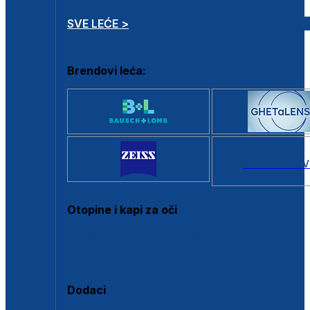
SVE LEĆE >
Brendovi leća:
SVI BRANDOV
Otopine i kapi za oči
Sve otopine za kontaktne leće
Sve kapi za oči
Dodaci