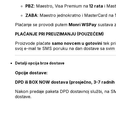
PBZ
: Maestro, Visa Premium na
12 rata
i Mas
ZABA
: Maestro jednokratno i MasterCard na 
Plaćanje se provodi putem
Monri WSPay
sustava z
PLAĆANJE PRI PREUZIMANJU (POUZEĆEM)
Proizvode plaćate
samo novcem u gotovini
tek pr
svoj e-mail te SMS poruku na dan dostave sa svim 
Detalji opcija brze dostave
Opcije dostave:
DPD ili BOX NOW dostava (prosječno, 3-7 radnih
Nakon predaje paketa DPD dostavnoj službi, na SMS 
dostave.