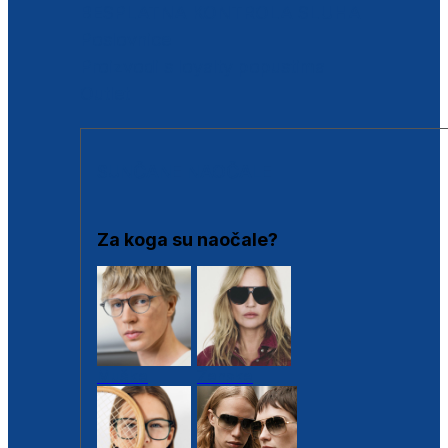
BESPLATNA KONTROLA SLUHA
Poslovnice
Proizvodi s loyalty popustima
Outlet
SUNČANE NAOČALE
Za koga su naočale?
Muške
Ženske