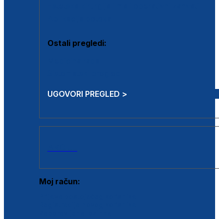
Estetska kirurgija i mali operativni zahvati
Aplikacija botoxa
Ostali pregledi:
Medicina rada
Sistematski pregled
UGOVORI PREGLED >
AKCIJE
Moj račun:
Prijava postojećeg korisnika
Registracija novog korisnika
Zaboravljena lozinka