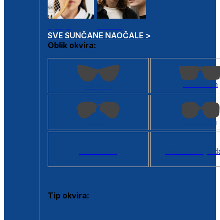
Dječje
Unisex
SVE SUNČANE NAOČALE >
Oblik okvira:
Kvadratan
Cat eye
Aviator
Četvrtasti
Svi oblici >
Virtualno ogled
Tip okvira:
Puni okvir