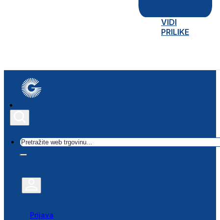
VIDI
PRILIKE
Traži
Prijava