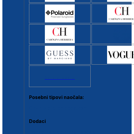
Svi brendovi >
Posebni tipovi naočala:
Okviri s clip-on dodatkom
Dodaci
Dodaci za dioptrijske naočale