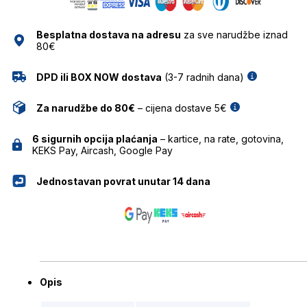
NAOČALE
MARC
Besplatna dostava na adresu
za sve narudžbe iznad
O'POLO
80€
količina
DPD ili BOX NOW dostava
(3-7 radnih dana)
Za narudžbe do 80€
– cijena dostave 5€
6 sigurnih opcija plaćanja
– kartice, na rate, gotovina,
KEKS Pay, Aircash, Google Pay
Jednostavan povrat unutar 14 dana
Opis