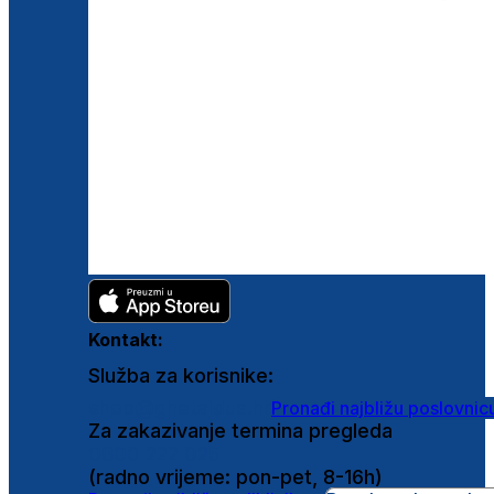
Kontakt:
Služba za korisnike:
shop@ghetaldus.hr
Pronađi najbližu poslovnic
Za zakazivanje termina pregleda
0800 222 025
(radno vrijeme: pon-pet, 8-16h)