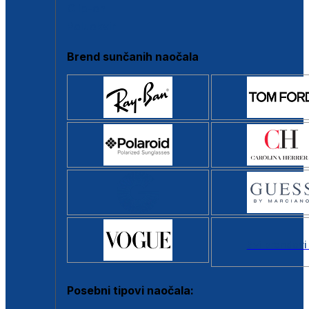
Clip-on
Poluokvir
Brend sunčanih naočala
Svi brendovi
Posebni tipovi naočala: