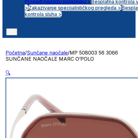
Pronađi najbližu polikliniku >
Besplatna kontrola 
>
Zakazivanje specijalističkog pregleda >
Bespla
Otvorena radna mjesta
kontrola sluha >
Početna
/
Sunčane naočale
/
MP 508003 56 3066
SUNČANE NAOČALE MARC O’POLO
🔍