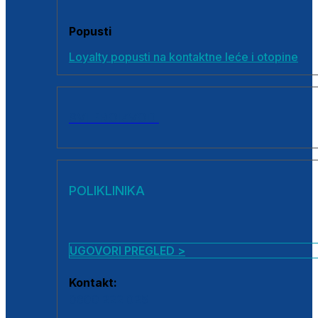
Popusti
Loyalty popusti na kontaktne leće i otopine
SVI PROIZVODI
POLIKLINIKA
UGOVORI PREGLED >
Kontakt:
0800 222 025