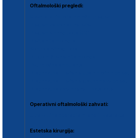
Oftalmološki pregledi:
Specijalistički oftalmološki pregled
Pregled za kontaktne leće
Pregled vidnog polja (OCT)
Dječja oftalmologija
Kontrola očnog tlaka
Drugo mišljenje oftalmologa
Retinološka ambulanta
Dijagnostika i liječenje upalnih očnih bolesti
Dijagnostika i liječenje glaukomske bolesti
Dijagnostika sive mrene ili katarakte
Operativni oftalmološki zahvati:
Ultrazvučna operacija mrene ili katarakta
Estetska kirurgija: