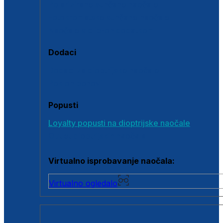
Polarizirane sunčane naočale
Fotokromatske sunčane naočale
Naočale s clip-on dodatkom
Dodaci
Dodaci za dioptrijske naočale
Poklon bonovi
Popusti
Loyalty popusti na dioptrijske naočale
Outlet dioptrijskih naočala
Virtualno isprobavanje naočala:
Virtualno ogledalo