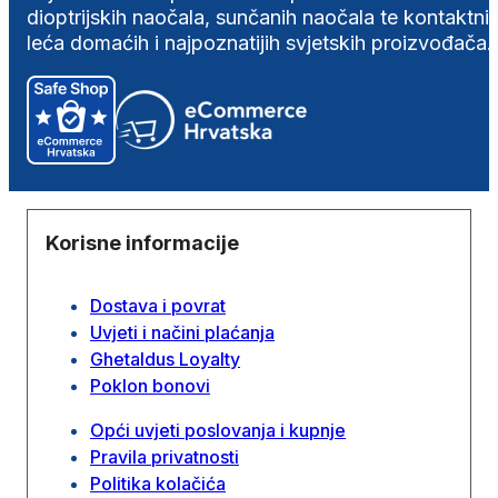
dioptrijskih naočala, sunčanih naočala te kontaktni
leća domaćih i najpoznatijih svjetskih proizvođača.
Korisne informacije
Dostava i povrat
Uvjeti i načini plaćanja
Ghetaldus Loyalty
Poklon bonovi
Opći uvjeti poslovanja i kupnje
Pravila privatnosti
Politika kolačića