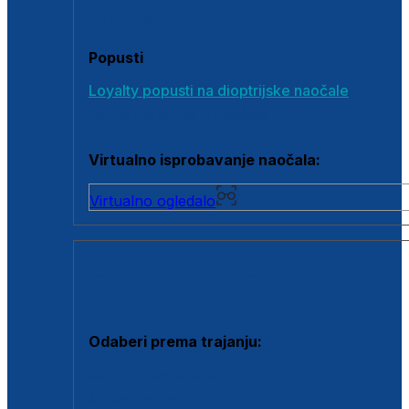
Poklon bonovi
Popusti
Loyalty popusti na dioptrijske naočale
Outlet dioptrijskih naočala
Virtualno isprobavanje naočala:
Virtualno ogledalo
KONTAKTNE LEĆE I OTOPINE
Odaberi prema trajanju:
Jednodnevne leće
Mjesečne leće