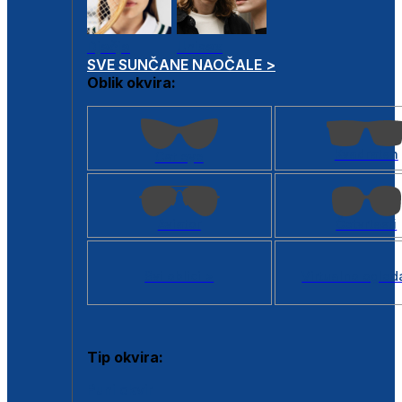
Dječje
Unisex
SVE SUNČANE NAOČALE >
Oblik okvira:
Kvadratan
Cat eye
Aviator
Četvrtasti
Svi oblici >
Virtualno ogled
Tip okvira:
Puni okvir