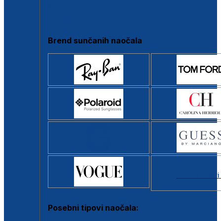
Clip-on
Poluokvir
Brend sunčanih naočala
Svi brendovi
Posebni tipovi naočala: