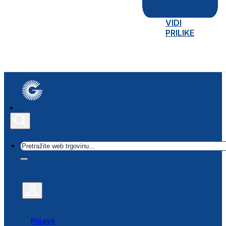
VIDI
PRILIKE
Traži
Prijava