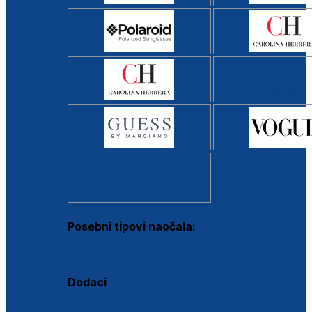
Svi brendovi >
Posebni tipovi naočala:
Okviri s clip-on dodatkom
Dodaci
Dodaci za dioptrijske naočale