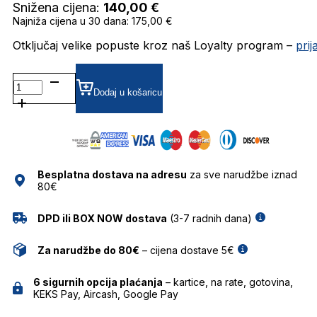
Snižena cijena:
140,00
€
Najniža cijena u 30 dana: 175,00 €
Otključaj velike popuste kroz naš Loyalty program –
pri
MP506214
GRADIJENT SUNČANE
Dodaj u košaricu
NAOČALE
MARC
O'POLO
količina
Besplatna dostava na adresu
za sve narudžbe iznad
80€
DPD ili BOX NOW dostava
(3-7 radnih dana)
Za narudžbe do 80€
– cijena dostave 5€
6 sigurnih opcija plaćanja
– kartice, na rate, gotovina,
KEKS Pay, Aircash, Google Pay