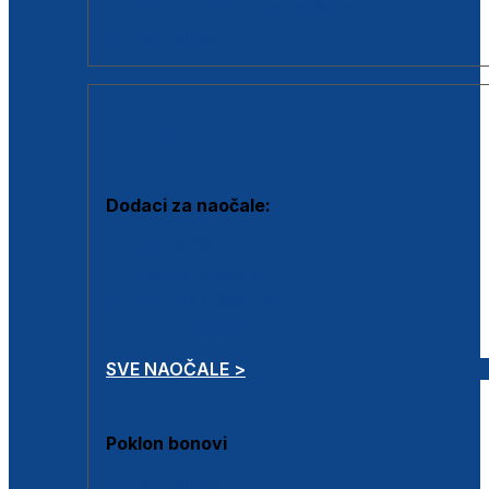
Dodaci za dioptrijske naočale
Poklon bonovi
DODACI
Dodaci za naočale:
Krpice za čišćenje
Kutijice za naočale
Sprejevi za čišćenje
Lančići za naočale
SVE NAOČALE >
Poklon bonovi
Poklon bonovi