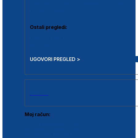
Estetska kirurgija i mali operativni zahvati
Aplikacija botoxa
Ostali pregledi:
Medicina rada
Sistematski pregled
UGOVORI PREGLED >
AKCIJE
Moj račun:
Prijava postojećeg korisnika
Registracija novog korisnika
Zaboravljena lozinka