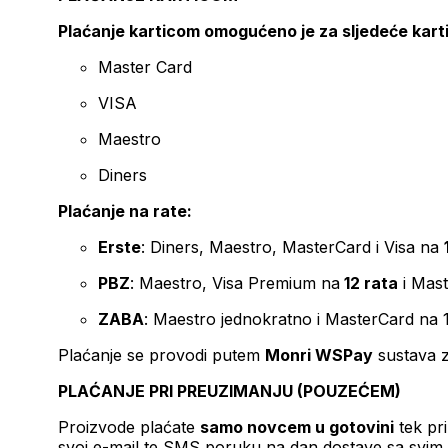
Plaćanje karticom omogućeno je za sljedeće kart
Master Card
VISA
Maestro
Diners
Plaćanje na rate:
Erste
: Diners, Maestro, MasterCard i Visa na
PBZ
: Maestro, Visa Premium na
12 rata
i Mas
ZABA
: Maestro jednokratno i MasterCard na 
Plaćanje se provodi putem
Monri WSPay
sustava z
PLAĆANJE PRI PREUZIMANJU (POUZEĆEM)
Proizvode plaćate
samo novcem u gotovini
tek pr
svoj e-mail te SMS poruku na dan dostave sa svim 