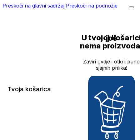
Preskoči na glavni sadržaj
Preskoči na podnožje
U tvojoj košarici još
nema proizvoda
Zaviri ovdje i otkrij puno
sjajnih prilika!
Tvoja košarica