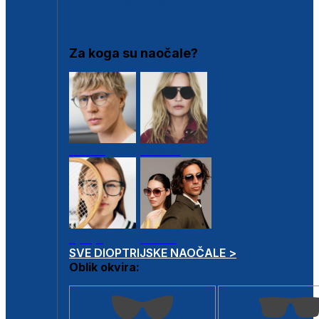
DIOPTRIJSKI OKVIRI
Za koga su naočale?
Muške
Ženske
Dječje
Unisex
SVE DIOPTRIJSKE NAOČALE >
Oblik okvira: