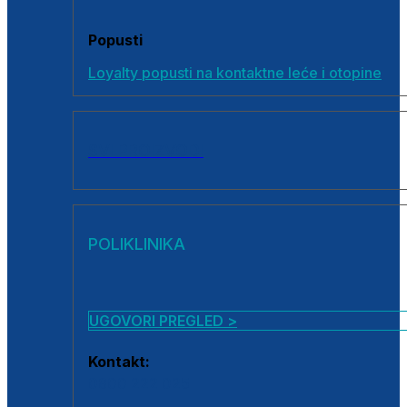
Popusti
Loyalty popusti na kontaktne leće i otopine
SVI PROIZVODI
POLIKLINIKA
UGOVORI PREGLED >
Kontakt:
0800 222 025