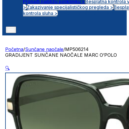
Pronađi najbližu polikliniku >
Besplatna kontrola 
>
Zakazivanje specijalističkog pregleda >
Bespla
Otvorena radna mjesta
kontrola sluha >
Početna
/
Sunčane naočale
/
MP506214
GRADIJENT SUNČANE NAOČALE MARC O’POLO
🔍