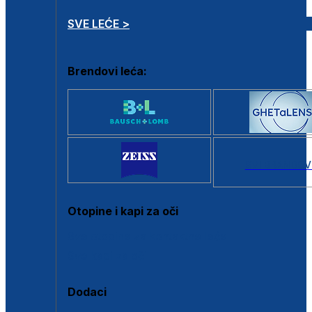
SVE LEĆE >
Brendovi leća:
SVI BRANDOV
Otopine i kapi za oči
Sve otopine za kontaktne leće
Sve kapi za oči
Dodaci