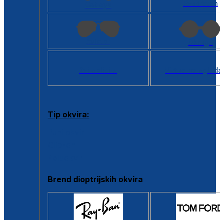
Kvadratan
Cat eye
Aviator
Okrugli
Svi oblici >
Virtualno ogled
Tip okvira:
Puni okvir
Clip-on
Poluokvir
Brend dioptrijskih okvira