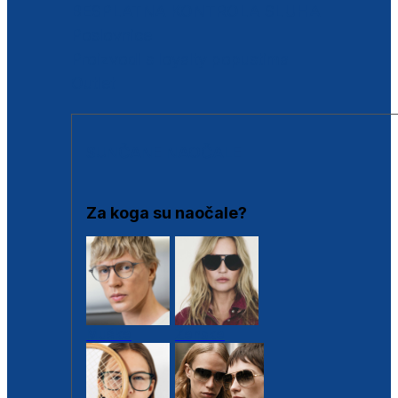
BESPLATNA KONTROLA SLUHA
Poslovnice
Proizvodi s loyalty popustima
Outlet
SUNČANE NAOČALE
Za koga su naočale?
Muške
Ženske