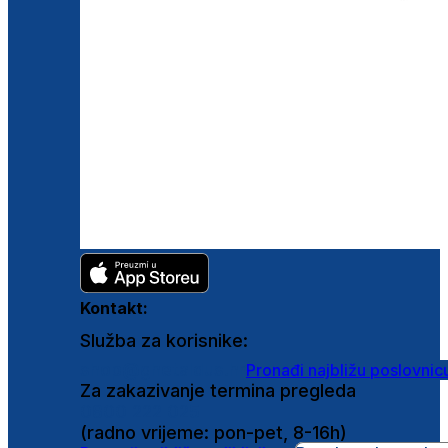
Kontakt:
Služba za korisnike:
shop@ghetaldus.hr
Pronađi najbližu poslovnic
Za zakazivanje termina pregleda
0800 222 025
(radno vrijeme: pon-pet, 8-16h)