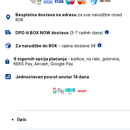
SUNČANE
NAOČALE
Besplatna dostava na adresu
za sve narudžbe iznad
MR.BOHO
80€
količina
DPD ili BOX NOW dostava
(3-7 radnih dana)
Za narudžbe do 80€
– cijena dostave 5€
6 sigurnih opcija plaćanja
– kartice, na rate, gotovina,
KEKS Pay, Aircash, Google Pay
Jednostavan povrat unutar 14 dana
Opis