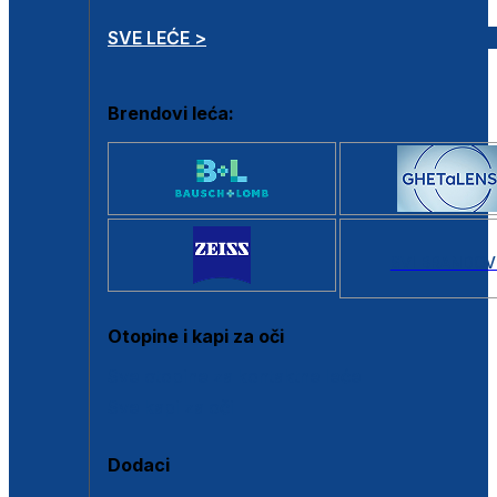
SVE LEĆE >
Brendovi leća:
SVI BRANDOV
Otopine i kapi za oči
Sve otopine za kontaktne leće
Sve kapi za oči
Dodaci