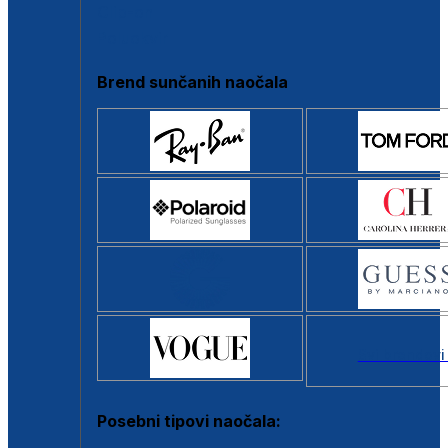
Clip-on
Poluokvir
Brend sunčanih naočala
Svi brendovi
Posebni tipovi naočala: