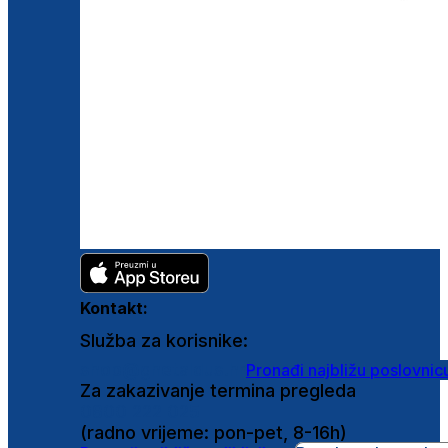
Kontakt:
Služba za korisnike:
shop@ghetaldus.hr
Pronađi najbližu poslovnic
Za zakazivanje termina pregleda
0800 222 025
(radno vrijeme: pon-pet, 8-16h)