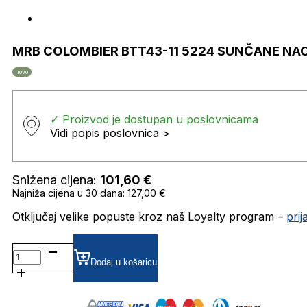
MRB COLOMBIER BTT43-11 5224 SUNČANE N
novo
✓ Proizvod je dostupan u poslovnicama
Vidi popis poslovnica >
Snižena cijena:
101,60
€
Najniža cijena u 30 dana: 127,00 €
Otključaj velike popuste kroz naš Loyalty program –
pri
MRB
COLOMBIER
Dodaj u košaricu
BTT43-
11
5224