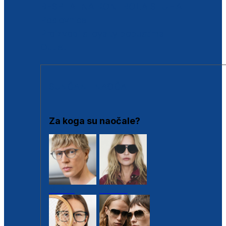
BESPLATNA KONTROLA SLUHA
Poslovnice
Proizvodi s loyalty popustima
Outlet
SUNČANE NAOČALE
Za koga su naočale?
Muške
Ženske