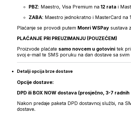
PBZ
: Maestro, Visa Premium na
12 rata
i Mas
ZABA
: Maestro jednokratno i MasterCard na 
Plaćanje se provodi putem
Monri WSPay
sustava z
PLAĆANJE PRI PREUZIMANJU (POUZEĆEM)
Proizvode plaćate
samo novcem u gotovini
tek pr
svoj e-mail te SMS poruku na dan dostave sa svim 
Detalji opcija brze dostave
Opcije dostave:
DPD ili BOX NOW dostava (prosječno, 3-7 radnih
Nakon predaje paketa DPD dostavnoj službi, na SMS 
dostave.