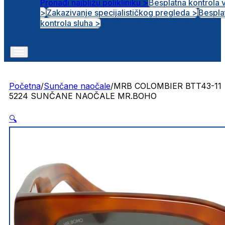
Pronađi najbližu polikliniku >
Besplatna kontrola 
>
Zakazivanje specijalističkog pregleda >
Bespla
Otvorena radna mjesta
kontrola sluha >
Početna
/
Sunčane naočale
/
MRB COLOMBIER BTT43-11
5224 SUNČANE NAOČALE MR.BOHO
🔍