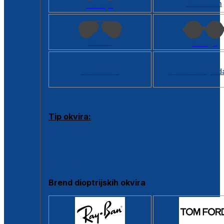
Kvadratan
Cat eye
Aviator
Okrugli
Svi oblici >
Virtualno ogled
Tip okvira:
Puni okvir
Clip-on
Poluokvir
Brend dioptrijskih okvira