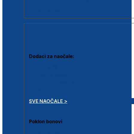
Dodaci za dioptrijske naočale
Poklon bonovi
DODACI
Dodaci za naočale:
Krpice za čišćenje
Kutijice za naočale
Sprejevi za čišćenje
Lančići za naočale
SVE NAOČALE >
Poklon bonovi
Poklon bonovi