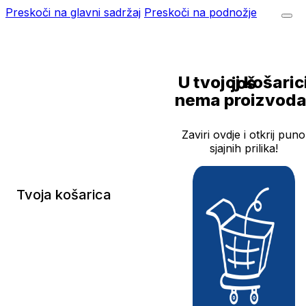
Preskoči na glavni sadržaj
Preskoči na podnožje
U tvojoj košarici još
nema proizvoda
Zaviri ovdje i otkrij puno
sjajnih prilika!
Tvoja košarica