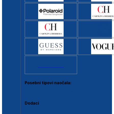
Svi brendovi >
Posebni tipovi naočala:
Okviri s clip-on dodatkom
Dodaci
Dodaci za dioptrijske naočale