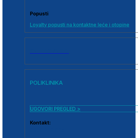
Popusti
Loyalty popusti na kontaktne leće i otopine
SVI PROIZVODI
POLIKLINIKA
UGOVORI PREGLED >
Kontakt:
0800 222 025