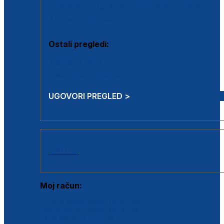
Estetska kirurgija i mali operativni zahvati
Aplikacija botoxa
Ostali pregledi:
Medicina rada
Sistematski pregled
UGOVORI PREGLED >
AKCIJE
Moj račun:
Prijava postojećeg korisnika
Registracija novog korisnika
Zaboravljena lozinka