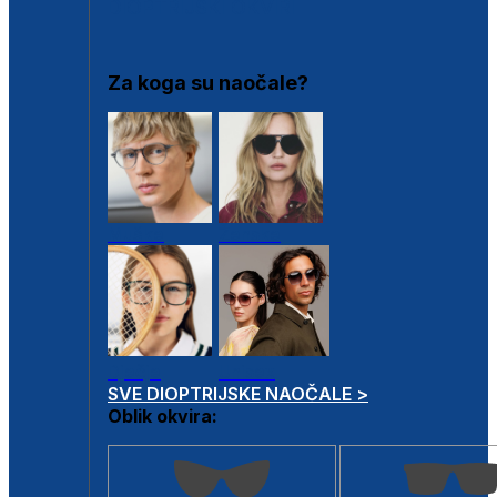
DIOPTRIJSKI OKVIRI
Za koga su naočale?
Muške
Ženske
Dječje
Unisex
SVE DIOPTRIJSKE NAOČALE >
Oblik okvira: