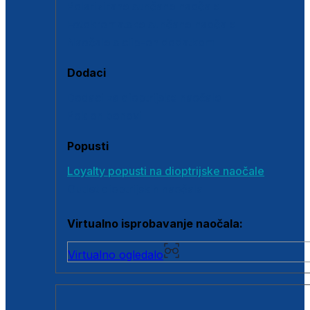
Polarizirane sunčane naočale
Fotokromatske sunčane naočale
Naočale s clip-on dodatkom
Dodaci
Dodaci za dioptrijske naočale
Poklon bonovi
Popusti
Loyalty popusti na dioptrijske naočale
Outlet dioptrijskih naočala
Virtualno isprobavanje naočala:
Virtualno ogledalo