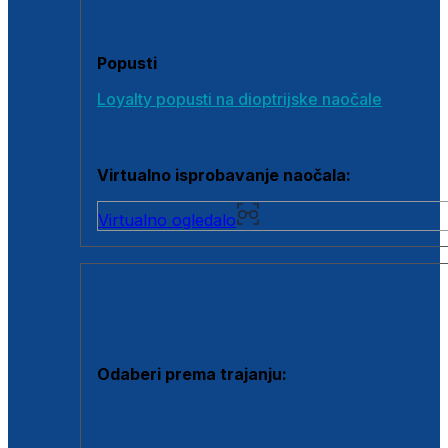
Poklon bonovi
Popusti
Loyalty popusti na dioptrijske naočale
Outlet dioptrijskih naočala
Virtualno isprobavanje naočala:
Virtualno ogledalo
KONTAKTNE LEĆE I OTOPINE
Odaberi prema trajanju:
Jednodnevne leće
Mjesečne leće