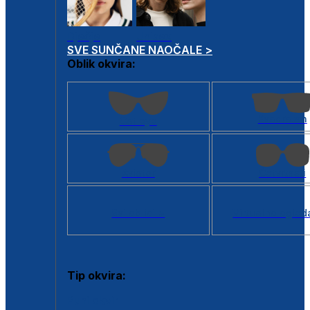
Dječje
Unisex
SVE SUNČANE NAOČALE >
Oblik okvira:
Kvadratan
Cat eye
Aviator
Četvrtasti
Svi oblici >
Virtualno ogled
Tip okvira:
Puni okvir