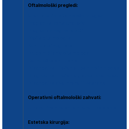
Oftalmološki pregledi:
Specijalistički oftalmološki pregled
Pregled za kontaktne leće
Pregled vidnog polja (OCT)
Dječja oftalmologija
Kontrola očnog tlaka
Drugo mišljenje oftalmologa
Retinološka ambulanta
Dijagnostika i liječenje upalnih očnih bolesti
Dijagnostika i liječenje glaukomske bolesti
Dijagnostika sive mrene ili katarakte
Operativni oftalmološki zahvati:
Ultrazvučna operacija mrene ili katarakta
Estetska kirurgija: