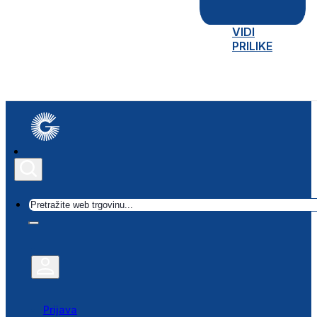
VIDI
PRILIKE
Traži
Prijava