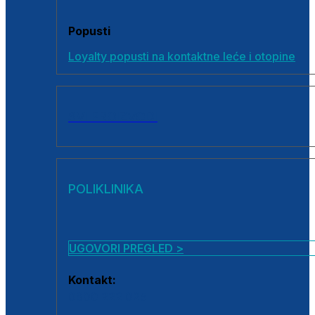
Popusti
Loyalty popusti na kontaktne leće i otopine
SVI PROIZVODI
POLIKLINIKA
UGOVORI PREGLED >
Kontakt:
0800 222 025