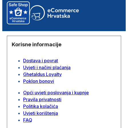
Korisne informacije
Dostava i povrat
Uvjeti i načini plaćanja
Ghetaldus Loyalty
Poklon bonovi
Opći uvjeti poslovanja i kupnje
Pravila privatnosti
Politika kolačića
Uvjeti korištenja
FAQ