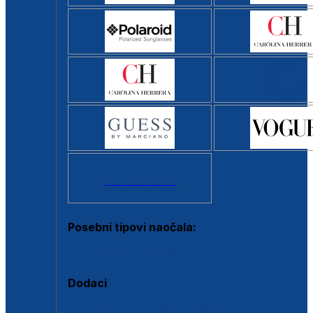
Svi brendovi >
Posebni tipovi naočala:
Okviri s clip-on dodatkom
Dodaci
Dodaci za dioptrijske naočale