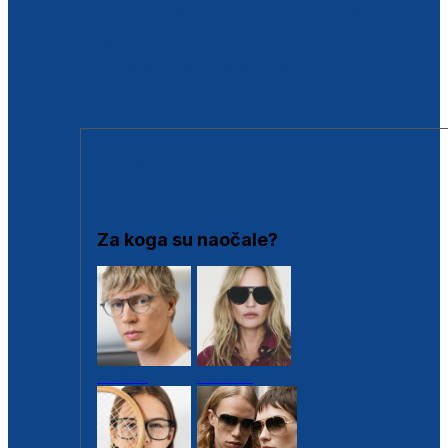
BESPLATNA KONTROLA SLUHA
Poslovnice
Proizvodi s loyalty popustima
Outlet
SUNČANE NAOČALE
Za koga su naočale?
Muške
Ženske