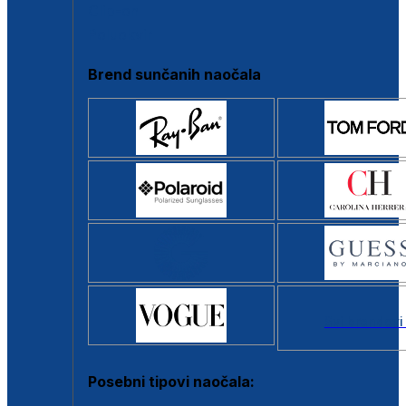
Clip-on
Poluokvir
Brend sunčanih naočala
Svi brendovi
Posebni tipovi naočala: