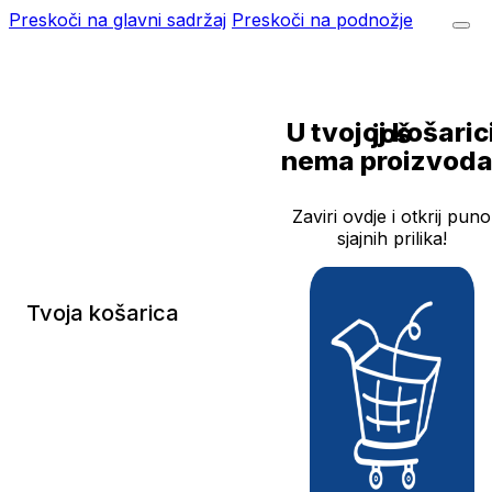
Preskoči na glavni sadržaj
Preskoči na podnožje
U tvojoj košarici još
nema proizvoda
Zaviri ovdje i otkrij puno
sjajnih prilika!
Tvoja košarica