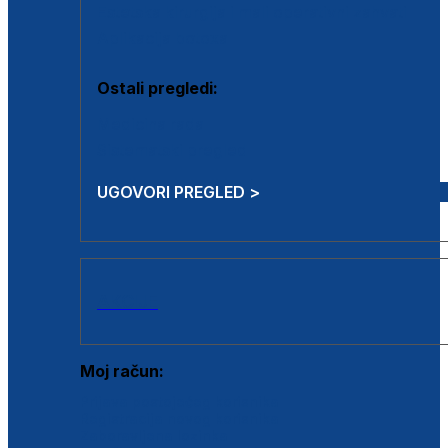
Estetska kirurgija i mali operativni zahvati
Aplikacija botoxa
Ostali pregledi:
Medicina rada
Sistematski pregled
UGOVORI PREGLED >
AKCIJE
Moj račun:
Prijava postojećeg korisnika
Registracija novog korisnika
Zaboravljena lozinka