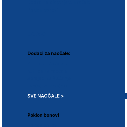
Dodaci za dioptrijske naočale
Poklon bonovi
DODACI
Dodaci za naočale:
Krpice za čišćenje
Kutijice za naočale
Sprejevi za čišćenje
Lančići za naočale
SVE NAOČALE >
Poklon bonovi
Poklon bonovi