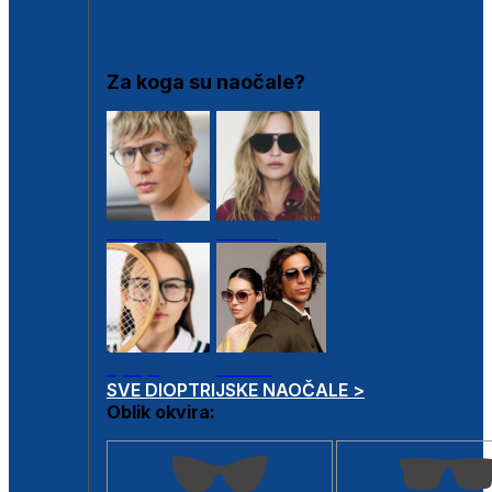
DIOPTRIJSKI OKVIRI
Za koga su naočale?
Muške
Ženske
Dječje
Unisex
SVE DIOPTRIJSKE NAOČALE >
Oblik okvira: