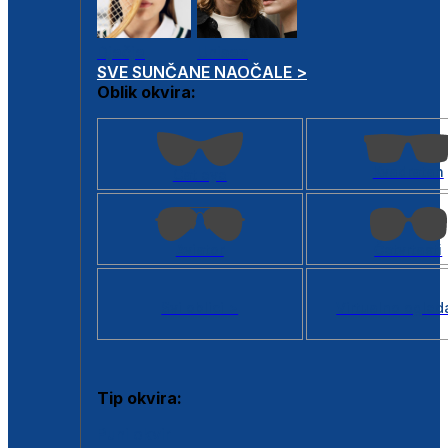
Dječje
Unisex
SVE SUNČANE NAOČALE >
Oblik okvira:
Kvadratan
Cat eye
Aviator
Četvrtasti
Svi oblici >
Virtualno ogled
Tip okvira:
Puni okvir