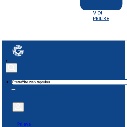
VIDI
PRILIKE
Traži
Prijava