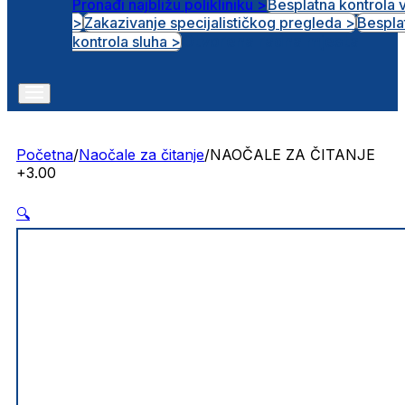
Pronađi najbližu polikliniku >
Besplatna kontrola 
>
Zakazivanje specijalističkog pregleda >
Bespla
Otvorena radna mjesta
kontrola sluha >
Početna
/
Naočale za čitanje
/
NAOČALE ZA ČITANJE
+3.00
🔍