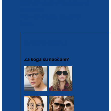
BESPLATNA KONTROLA SLUHA
Poslovnice
Proizvodi s loyalty popustima
Outlet
SUNČANE NAOČALE
Za koga su naočale?
Muške
Ženske