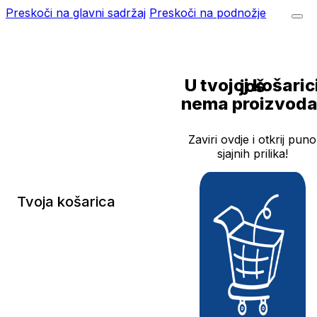
Preskoči na glavni sadržaj
Preskoči na podnožje
U tvojoj košarici još
nema proizvoda
Zaviri ovdje i otkrij puno
sjajnih prilika!
Tvoja košarica