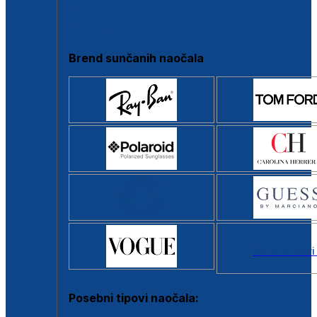
Clip-on
Poluokvir
Brend sunčanih naočala
Svi brendovi
Posebni tipovi naočala: