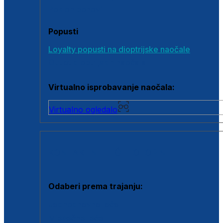
Poklon bonovi
Popusti
Loyalty popusti na dioptrijske naočale
Outlet dioptrijskih naočala
Virtualno isprobavanje naočala:
Virtualno ogledalo
KONTAKTNE LEĆE I OTOPINE
Odaberi prema trajanju:
Jednodnevne leće
Mjesečne leće