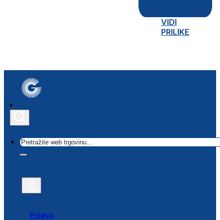
VIDI
PRILIKE
Traži
Prijava