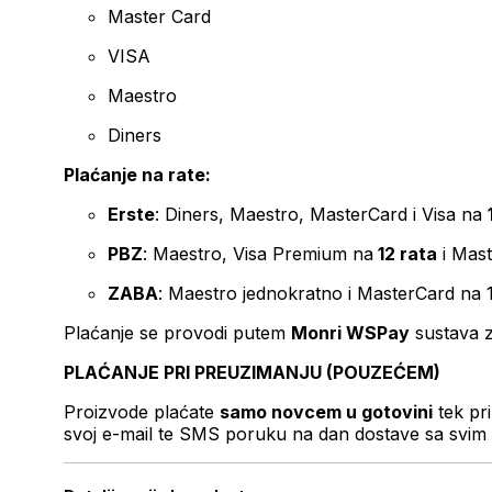
Master Card
VISA
Maestro
Diners
Plaćanje na rate:
Erste
: Diners, Maestro, MasterCard i Visa na
PBZ
: Maestro, Visa Premium na
12 rata
i Mas
ZABA
: Maestro jednokratno i MasterCard na 
Plaćanje se provodi putem
Monri WSPay
sustava z
PLAĆANJE PRI PREUZIMANJU (POUZEĆEM)
Proizvode plaćate
samo novcem u gotovini
tek pr
svoj e-mail te SMS poruku na dan dostave sa svim 