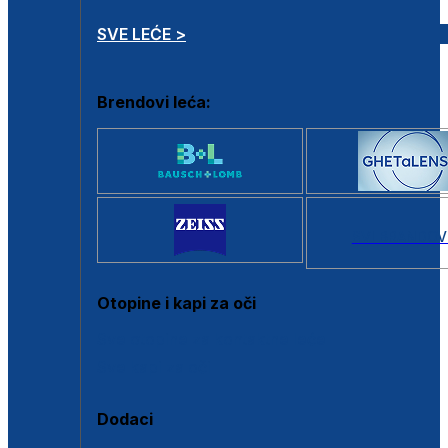
SVE LEĆE >
Brendovi leća:
SVI BRANDOV
Otopine i kapi za oči
Sve otopine za kontaktne leće
Sve kapi za oči
Dodaci