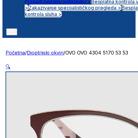
Pronađi najbližu polikliniku >
Besplatna kontrola 
>
Zakazivanje specijalističkog pregleda >
Bespla
Otvorena radna mjesta
kontrola sluha >
Početna
/
Dioptrijski okviri
/
OVO OVO 4304 5170 53 53
🔍