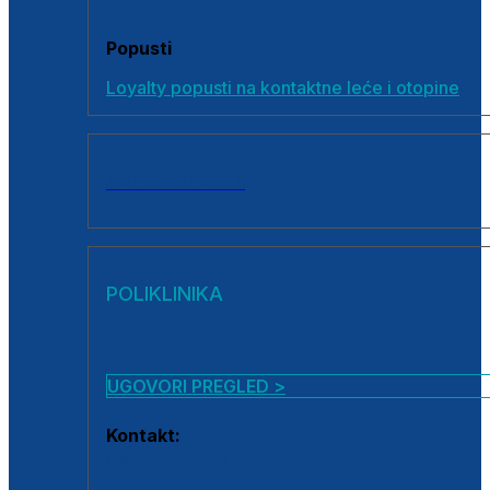
Popusti
Loyalty popusti na kontaktne leće i otopine
SVI PROIZVODI
POLIKLINIKA
UGOVORI PREGLED >
Kontakt:
0800 222 025