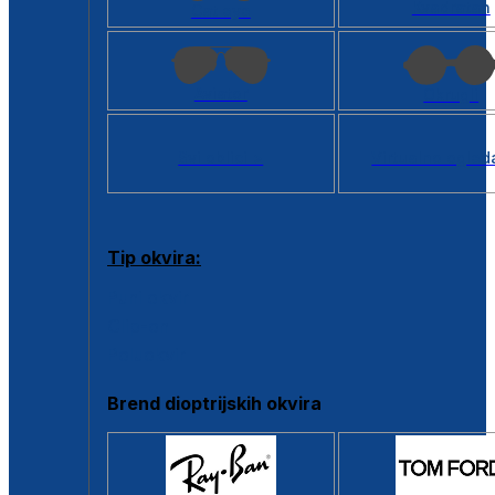
Kvadratan
Cat eye
Aviator
Okrugli
Svi oblici >
Virtualno ogled
Tip okvira:
Puni okvir
Clip-on
Poluokvir
Brend dioptrijskih okvira