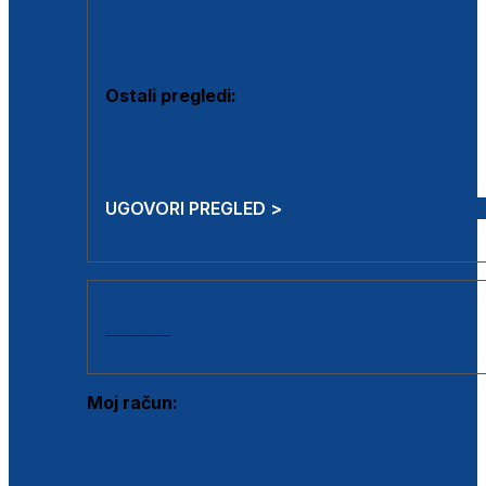
Estetska kirurgija i mali operativni zahvati
Aplikacija botoxa
Ostali pregledi:
Medicina rada
Sistematski pregled
UGOVORI PREGLED >
AKCIJE
Moj račun:
Prijava postojećeg korisnika
Registracija novog korisnika
Zaboravljena lozinka