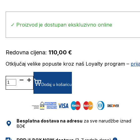
✓ Proizvod je dostupan ekskluzivno online
Redovna cijena:
110,00
€
Otključaj velike popuste kroz naš Loyalty program –
pri
OVO
OVO
Dodaj u košaricu
4304
5170
53
53
količina
Besplatna dostava na adresu
za sve narudžbe iznad
80€