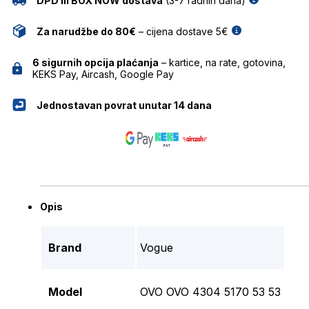
DPD ili BOX NOW dostava
(3-7 radnih dana)
Za narudžbe do 80€
– cijena dostave 5€
6 sigurnih opcija plaćanja
– kartice, na rate, gotovina,
KEKS Pay, Aircash, Google Pay
Jednostavan povrat unutar 14 dana
Opis
Brand
Vogue
Model
OVO OVO 4304 5170 53 53