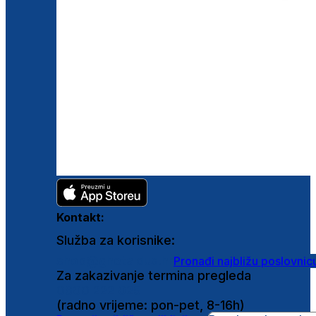
Kontakt:
Služba za korisnike:
shop@ghetaldus.hr
Pronađi najbližu poslovnic
Za zakazivanje termina pregleda
0800 222 025
(radno vrijeme: pon-pet, 8-16h)