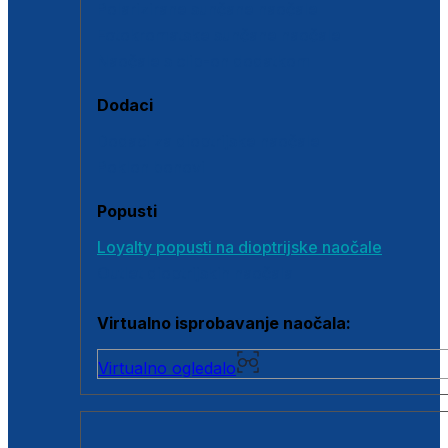
Polarizirane sunčane naočale
Fotokromatske sunčane naočale
Naočale s clip-on dodatkom
Dodaci
Dodaci za dioptrijske naočale
Poklon bonovi
Popusti
Loyalty popusti na dioptrijske naočale
Outlet dioptrijskih naočala
Virtualno isprobavanje naočala:
Virtualno ogledalo