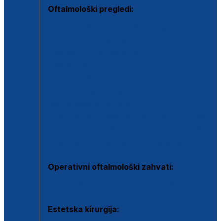
Oftalmološki pregledi:
Specijalistički oftalmološki pregled
Pregled za kontaktne leće
Pregled vidnog polja (OCT)
Dječja oftalmologija
Kontrola očnog tlaka
Drugo mišljenje oftalmologa
Retinološka ambulanta
Dijagnostika i liječenje upalnih očnih bolesti
Dijagnostika i liječenje glaukomske bolesti
Dijagnostika sive mrene ili katarakte
Operativni oftalmološki zahvati:
Ultrazvučna operacija mrene ili katarakta
Estetska kirurgija: