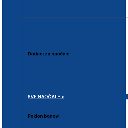
Dodaci za dioptrijske naočale
Poklon bonovi
DODACI
Dodaci za naočale:
Krpice za čišćenje
Kutijice za naočale
Sprejevi za čišćenje
Lančići za naočale
SVE NAOČALE >
Poklon bonovi
Poklon bonovi