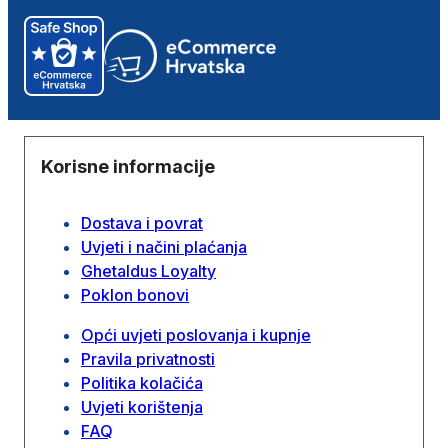
Korisne informacije
Dostava i povrat
Uvjeti i načini plaćanja
Ghetaldus Loyalty
Poklon bonovi
Opći uvjeti poslovanja i kupnje
Pravila privatnosti
Politika kolačića
Uvjeti korištenja
FAQ