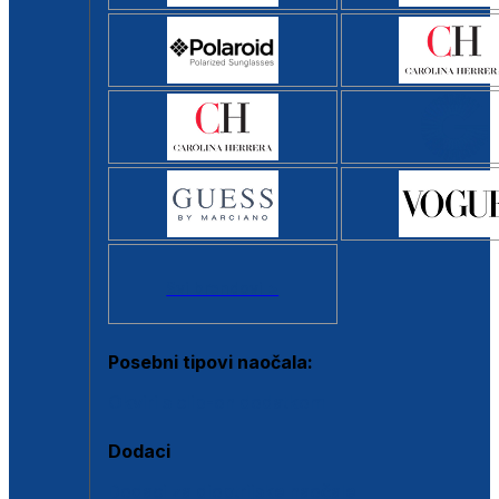
Svi brendovi >
Posebni tipovi naočala:
Okviri s clip-on dodatkom
Dodaci
Dodaci za dioptrijske naočale