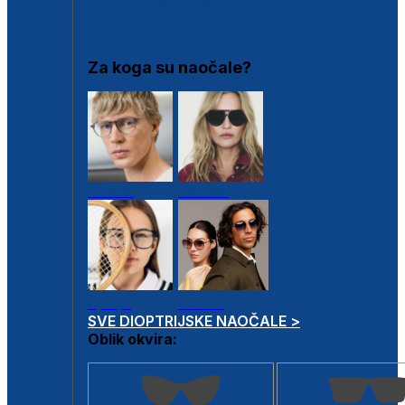
DIOPTRIJSKI OKVIRI
Za koga su naočale?
Muške
Ženske
Dječje
Unisex
SVE DIOPTRIJSKE NAOČALE >
Oblik okvira: