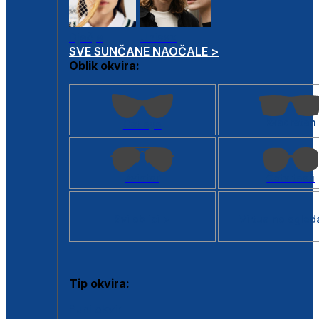
Dječje
Unisex
SVE SUNČANE NAOČALE >
Oblik okvira:
Kvadratan
Cat eye
Aviator
Četvrtasti
Svi oblici >
Virtualno ogled
Tip okvira:
Puni okvir