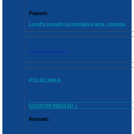
Popusti
Loyalty popusti na kontaktne leće i otopine
SVI PROIZVODI
POLIKLINIKA
UGOVORI PREGLED >
Kontakt:
0800 222 025