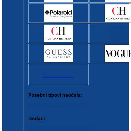
Svi brendovi >
Posebni tipovi naočala:
Okviri s clip-on dodatkom
Dodaci
Dodaci za dioptrijske naočale