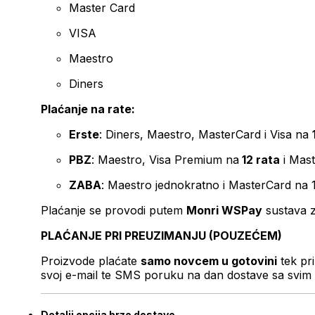
Master Card
VISA
Maestro
Diners
Plaćanje na rate:
Erste
: Diners, Maestro, MasterCard i Visa na
PBZ
: Maestro, Visa Premium na
12 rata
i Mas
ZABA
: Maestro jednokratno i MasterCard na 
Plaćanje se provodi putem
Monri WSPay
sustava z
PLAĆANJE PRI PREUZIMANJU (POUZEĆEM)
Proizvode plaćate
samo novcem u gotovini
tek pr
svoj e-mail te SMS poruku na dan dostave sa svim 
Detalji opcija brze dostave