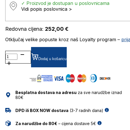
✓ Proizvod je dostupan u poslovnicama
Vidi popis poslovnica >
Redovna cijena:
252,00
€
Otključaj velike popuste kroz naš Loyalty program –
pri
P.C.6868 DIOPTRIJSKI
OKVIRI
Dodaj u košaricu
PIERRE
CARDIN
količina
Besplatna dostava na adresu
za sve narudžbe iznad
80€
DPD ili BOX NOW dostava
(3-7 radnih dana)
Za narudžbe do 80€
– cijena dostave 5€