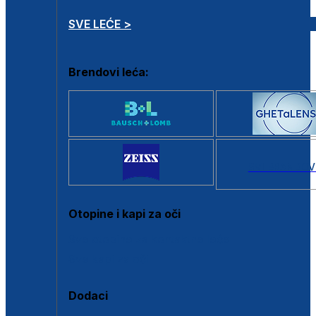
SVE LEĆE >
Brendovi leća:
SVI BRANDOV
Otopine i kapi za oči
Sve otopine za kontaktne leće
Sve kapi za oči
Dodaci