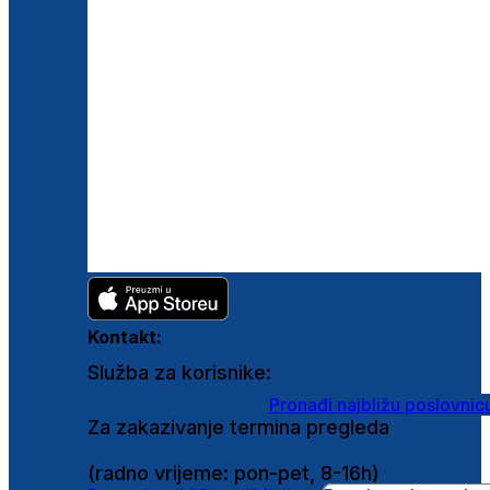
Kontakt:
Služba za korisnike:
shop@ghetaldus.hr
Pronađi najbližu poslovnic
Za zakazivanje termina pregleda
0800 222 025
(radno vrijeme: pon-pet, 8-16h)