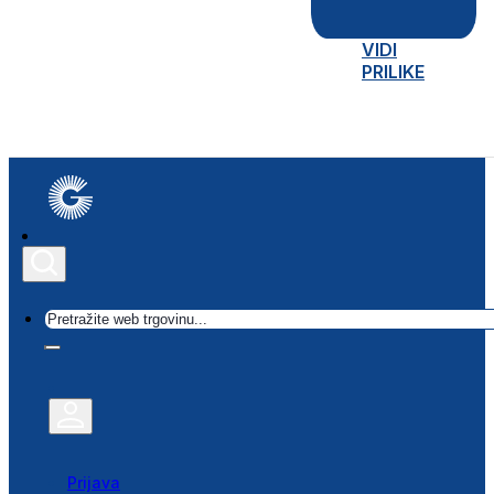
VIDI
PRILIKE
Traži
Prijava