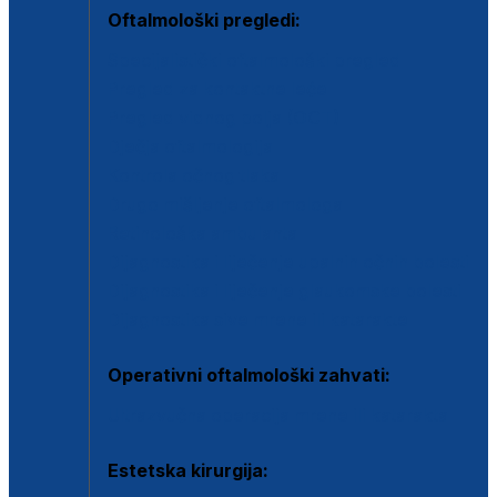
Oftalmološki pregledi:
Specijalistički oftalmološki pregled
Pregled za kontaktne leće
Pregled vidnog polja (OCT)
Dječja oftalmologija
Kontrola očnog tlaka
Drugo mišljenje oftalmologa
Retinološka ambulanta
Dijagnostika i liječenje upalnih očnih bolesti
Dijagnostika i liječenje glaukomske bolesti
Dijagnostika sive mrene ili katarakte
Operativni oftalmološki zahvati:
Ultrazvučna operacija mrene ili katarakta
Estetska kirurgija: