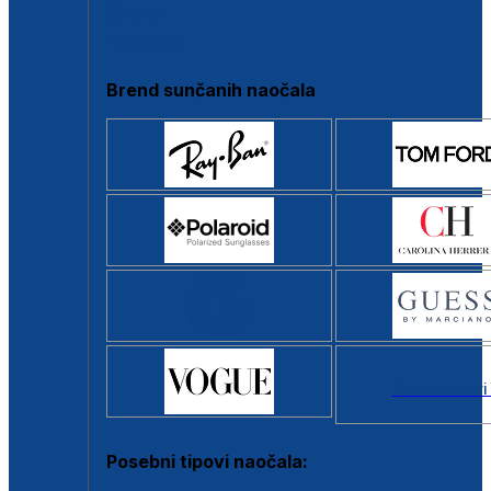
Clip-on
Poluokvir
Brend sunčanih naočala
Svi brendovi
Posebni tipovi naočala: