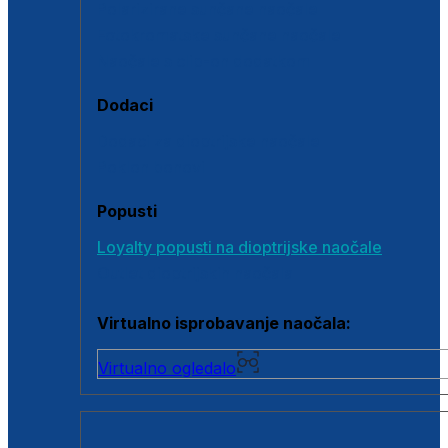
Polarizirane sunčane naočale
Fotokromatske sunčane naočale
Naočale s clip-on dodatkom
Dodaci
Dodaci za dioptrijske naočale
Poklon bonovi
Popusti
Loyalty popusti na dioptrijske naočale
Outlet dioptrijskih naočala
Virtualno isprobavanje naočala:
Virtualno ogledalo