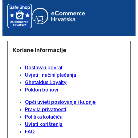
Korisne informacije
Dostava i povrat
Uvjeti i načini plaćanja
Ghetaldus Loyalty
Poklon bonovi
Opći uvjeti poslovanja i kupnje
Pravila privatnosti
Politika kolačića
Uvjeti korištenja
FAQ