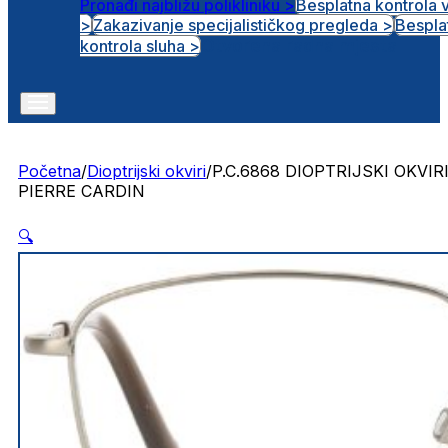
Pronađi najbližu polikliniku >
Besplatna kontrola 
>
Zakazivanje specijalističkog pregleda >
Bespla
Otvorena radna mjesta
kontrola sluha >
Početna
/
Dioptrijski okviri
/
P.C.6868 DIOPTRIJSKI OKVIR
PIERRE CARDIN
🔍