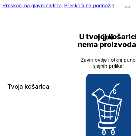
Preskoči na glavni sadržaj
Preskoči na podnožje
U tvojoj košarici još
nema proizvoda
Zaviri ovdje i otkrij puno
sjajnih prilika!
Tvoja košarica