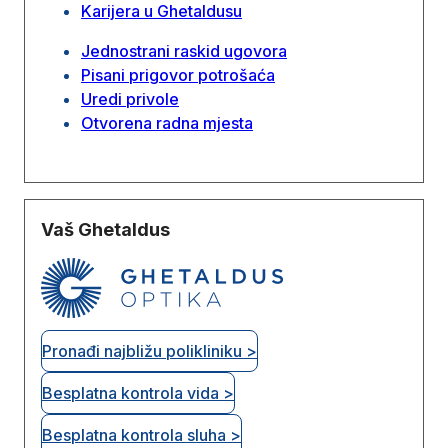
Karijera u Ghetaldusu
Jednostrani raskid ugovora
Pisani prigovor potrošaća
Uredi privole
Otvorena radna mjesta
Vaš Ghetaldus
Pronađi najbližu polikliniku >
Besplatna kontrola vida >
Besplatna kontrola sluha >