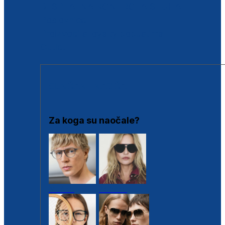
BESPLATNA KONTROLA SLUHA
Poslovnice
Proizvodi s loyalty popustima
Outlet
SUNČANE NAOČALE
Za koga su naočale?
Muške
Ženske