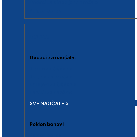
Dodaci za dioptrijske naočale
Poklon bonovi
DODACI
Dodaci za naočale:
Krpice za čišćenje
Kutijice za naočale
Sprejevi za čišćenje
Lančići za naočale
SVE NAOČALE >
Poklon bonovi
Poklon bonovi