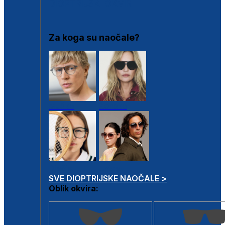
DIOPTRIJSKI OKVIRI
Za koga su naočale?
Muške
Ženske
Dječje
Unisex
SVE DIOPTRIJSKE NAOČALE >
Oblik okvira: