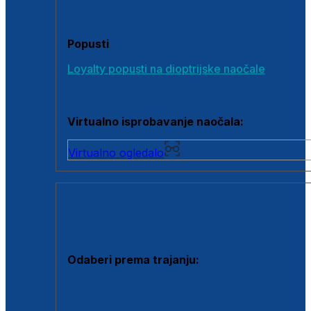
Poklon bonovi
Popusti
Loyalty popusti na dioptrijske naočale
Outlet dioptrijskih naočala
Virtualno isprobavanje naočala:
Virtualno ogledalo
KONTAKTNE LEĆE I OTOPINE
Odaberi prema trajanju:
Jednodnevne leće
Mjesečne leće