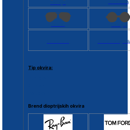
Kvadratan
Cat eye
Aviator
Okrugli
Svi oblici >
Virtualno ogled
Tip okvira:
Puni okvir
Clip-on
Poluokvir
Brend dioptrijskih okvira