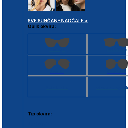
Dječje
Unisex
SVE SUNČANE NAOČALE >
Oblik okvira:
Kvadratan
Cat eye
Aviator
Četvrtasti
Svi oblici >
Virtualno ogled
Tip okvira:
Puni okvir