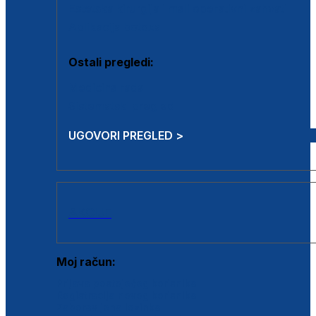
Estetska kirurgija i mali operativni zahvati
Aplikacija botoxa
Ostali pregledi:
Medicina rada
Sistematski pregled
UGOVORI PREGLED >
AKCIJE
Moj račun:
Prijava postojećeg korisnika
Registracija novog korisnika
Zaboravljena lozinka