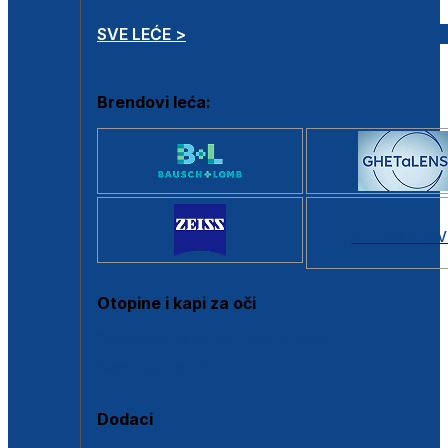
SVE LEĆE >
Brendovi leća:
SVI BRANDOV
Otopine i kapi za oči
Sve otopine za kontaktne leće
Sve kapi za oči
Dodaci