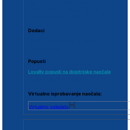
Polarizirane sunčane naočale
Fotokromatske sunčane naočale
Naočale s clip-on dodatkom
Dodaci
Dodaci za dioptrijske naočale
Poklon bonovi
Popusti
Loyalty popusti na dioptrijske naočale
Outlet dioptrijskih naočala
Virtualno isprobavanje naočala:
Virtualno ogledalo