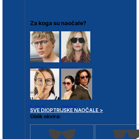
DIOPTRIJSKI OKVIRI
Za koga su naočale?
Muške
Ženske
Dječje
Unisex
SVE DIOPTRIJSKE NAOČALE >
Oblik okvira: