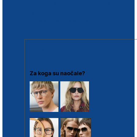
BESPLATNA KONTROLA SLUHA
Poslovnice
Proizvodi s loyalty popustima
Outlet
SUNČANE NAOČALE
Za koga su naočale?
Muške
Ženske