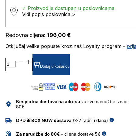
✓ Proizvod je dostupan u poslovnicama
Vidi popis poslovnica >
Redovna cijena:
196,00
€
Otključaj velike popuste kroz naš Loyalty program –
pri
SAM DIOPTRIJSKI
OKVIRI
Dodaj u košaricu
JISCO
količina
Besplatna dostava na adresu
za sve narudžbe iznad
80€
DPD ili BOX NOW dostava
(3-7 radnih dana)
Za narudžbe do 80€
– cijena dostave 5€