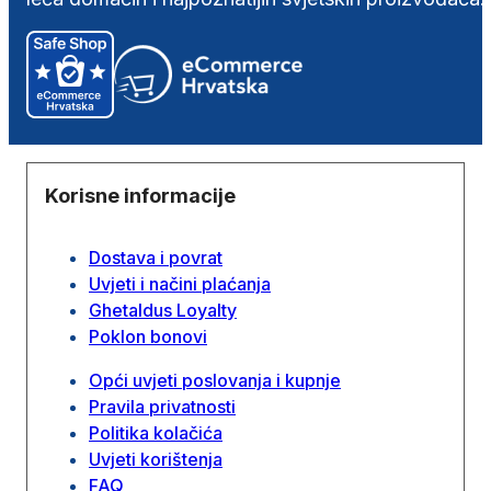
Korisne informacije
Dostava i povrat
Uvjeti i načini plaćanja
Ghetaldus Loyalty
Poklon bonovi
Opći uvjeti poslovanja i kupnje
Pravila privatnosti
Politika kolačića
Uvjeti korištenja
FAQ