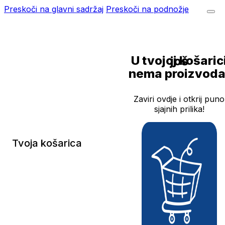
Preskoči na glavni sadržaj
Preskoči na podnožje
U tvojoj košarici još
nema proizvoda
Zaviri ovdje i otkrij puno
sjajnih prilika!
Tvoja košarica