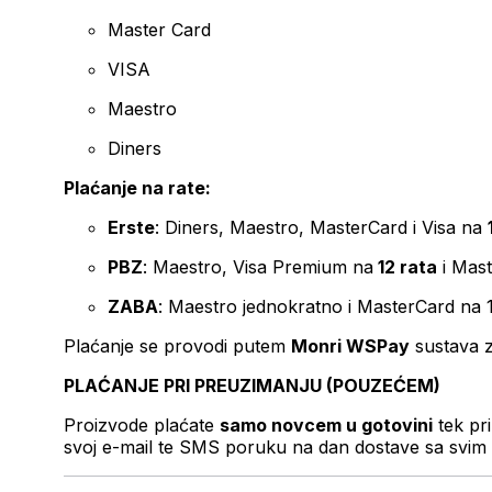
Master Card
VISA
Maestro
Diners
Plaćanje na rate:
Erste
: Diners, Maestro, MasterCard i Visa na
PBZ
: Maestro, Visa Premium na
12 rata
i Mas
ZABA
: Maestro jednokratno i MasterCard na 
Plaćanje se provodi putem
Monri WSPay
sustava z
PLAĆANJE PRI PREUZIMANJU (POUZEĆEM)
Proizvode plaćate
samo novcem u gotovini
tek pr
svoj e-mail te SMS poruku na dan dostave sa svim 