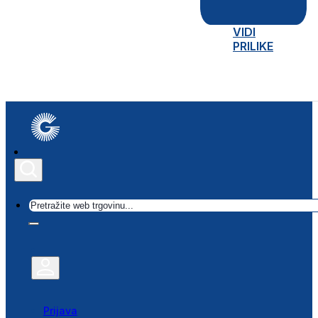
VIDI
PRILIKE
Traži
Prijava