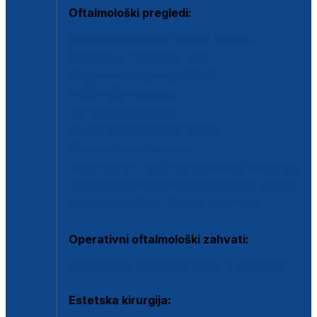
Oftalmološki pregledi:
Specijalistički oftalmološki pregled
Pregled za kontaktne leće
Pregled vidnog polja (OCT)
Dječja oftalmologija
Kontrola očnog tlaka
Drugo mišljenje oftalmologa
Retinološka ambulanta
Dijagnostika i liječenje upalnih očnih bolesti
Dijagnostika i liječenje glaukomske bolesti
Dijagnostika sive mrene ili katarakte
Operativni oftalmološki zahvati:
Ultrazvučna operacija mrene ili katarakta
Estetska kirurgija: