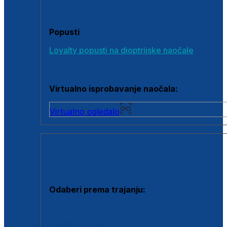
Poklon bonovi
Popusti
Loyalty popusti na dioptrijske naočale
Outlet dioptrijskih naočala
Virtualno isprobavanje naočala:
Virtualno ogledalo
KONTAKTNE LEĆE I OTOPINE
Odaberi prema trajanju:
Jednodnevne leće
Mjesečne leće