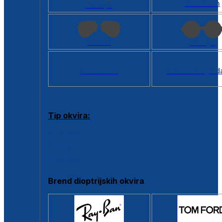
Kvadratan
Cat eye
Aviator
Okrugli
Svi oblici >
Virtualno ogled
Tip okvira:
Puni okvir
Clip-on
Poluokvir
Brend dioptrijskih okvira