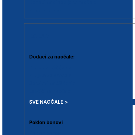
Dodaci za dioptrijske naočale
Poklon bonovi
DODACI
Dodaci za naočale:
Krpice za čišćenje
Kutijice za naočale
Sprejevi za čišćenje
Lančići za naočale
SVE NAOČALE >
Poklon bonovi
Poklon bonovi