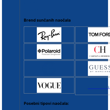
Clip-on
Poluokvir
Brend sunčanih naočala
Svi brendovi
Posebni tipovi naočala: