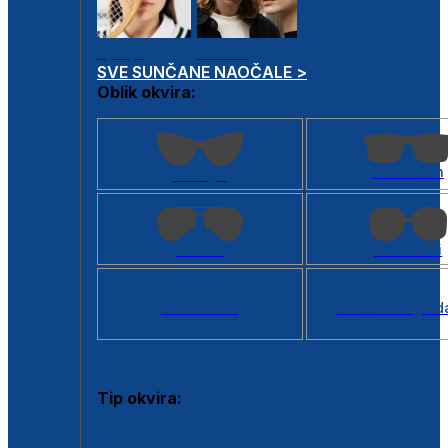
Dječje
Unisex
SVE SUNČANE NAOČALE >
Oblik okvira:
Kvadratan
Cat eye
Aviator
Četvrtasti
Svi oblici >
Virtualno ogled
Tip okvira:
Puni okvir