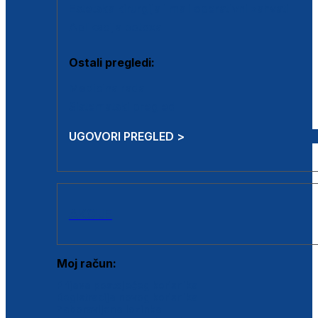
Estetska kirurgija i mali operativni zahvati
Aplikacija botoxa
Ostali pregledi:
Medicina rada
Sistematski pregled
UGOVORI PREGLED >
AKCIJE
Moj račun:
Prijava postojećeg korisnika
Registracija novog korisnika
Zaboravljena lozinka