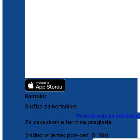
Kontakt:
Služba za korisnike:
shop@ghetaldus.hr
Pronađi najbližu poslovnic
Za zakazivanje termina pregleda
0800 222 025
(radno vrijeme: pon-pet, 8-16h)