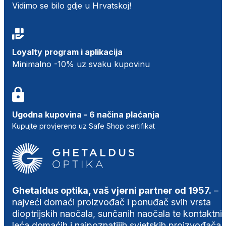
Vidimo se bilo gdje u Hrvatskoj!
Loyalty program i aplikacija
Minimalno -10% uz svaku kupovinu
Ugodna kupovina - 6 načina plaćanja
Kupujte provjereno uz Safe Shop certifikat
Ghetaldus optika, vaš vjerni partner od 1957.
–
najveći domaći proizvođač i ponuđač svih vrsta
dioptrijskih naočala, sunčanih naočala te kontaktni
leća domaćih i najpoznatijih svjetskih proizvođača.