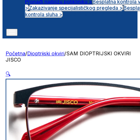
Pronađi najbližu polikliniku >
Besplatna kontrola 
>
Zakazivanje specijalističkog pregleda >
Bespla
Otvorena radna mjesta
kontrola sluha >
Početna
/
Dioptrijski okviri
/
SAM DIOPTRIJSKI OKVIRI
JISCO
🔍