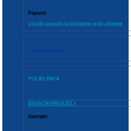
Popusti
Loyalty popusti na kontaktne leće i otopine
SVI PROIZVODI
POLIKLINIKA
UGOVORI PREGLED >
Kontakt:
0800 222 025