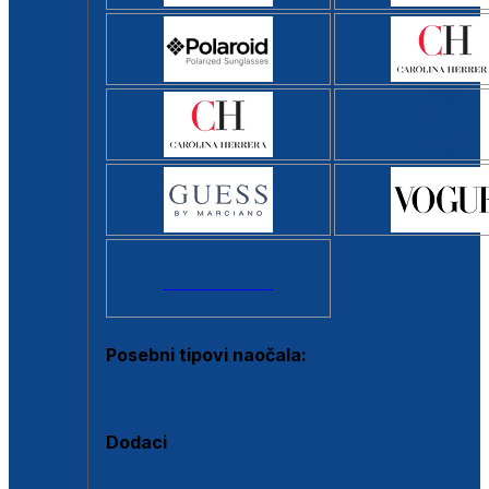
Svi brendovi >
Posebni tipovi naočala:
Okviri s clip-on dodatkom
Dodaci
Dodaci za dioptrijske naočale