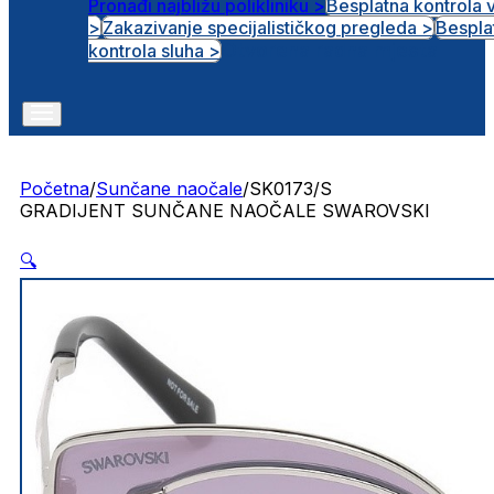
Pronađi najbližu polikliniku >
Besplatna kontrola 
>
Zakazivanje specijalističkog pregleda >
Bespla
Otvorena radna mjesta
kontrola sluha >
Početna
/
Sunčane naočale
/
SK0173/S
GRADIJENT SUNČANE NAOČALE SWAROVSKI
🔍