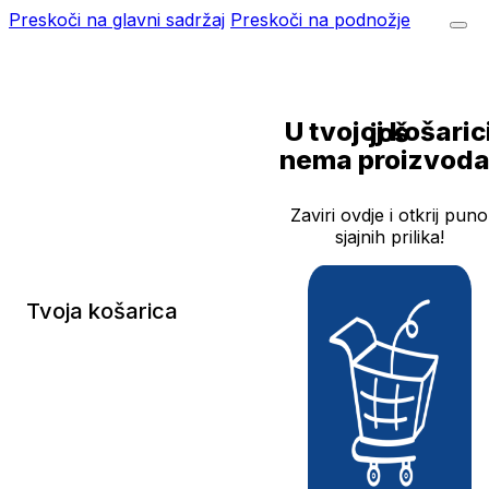
Preskoči na glavni sadržaj
Preskoči na podnožje
U tvojoj košarici još
nema proizvoda
Zaviri ovdje i otkrij puno
sjajnih prilika!
Tvoja košarica