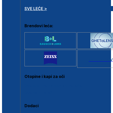
SVE LEĆE >
Brendovi leća:
SVI BRANDOV
Otopine i kapi za oči
Sve otopine za kontaktne leće
Sve kapi za oči
Dodaci