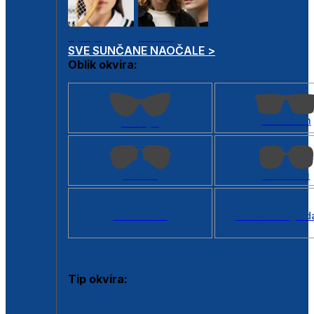
Dječje
Unisex
SVE SUNČANE NAOČALE >
Oblik okvira:
Kvadratan
Cat eye
Aviator
Četvrtasti
Svi oblici >
Virtualno ogled
Tip okvira:
Puni okvir