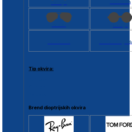
Kvadratan
Cat eye
Aviator
Okrugli
Svi oblici >
Virtualno ogled
Tip okvira:
Puni okvir
Clip-on
Poluokvir
Brend dioptrijskih okvira