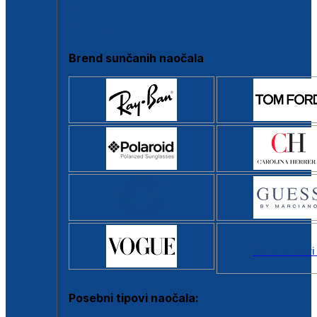
Clip-on
Poluokvir
Brend sunčanih naočala
Svi brendovi
Posebni tipovi naočala: