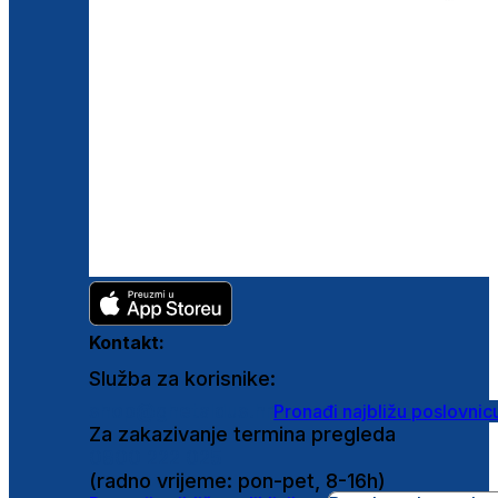
Kontakt:
Služba za korisnike:
shop@ghetaldus.hr
Pronađi najbližu poslovnic
Za zakazivanje termina pregleda
0800 222 025
(radno vrijeme: pon-pet, 8-16h)