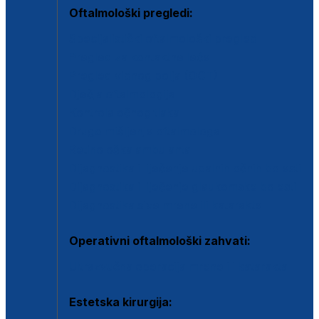
Oftalmološki pregledi:
Specijalistički oftalmološki pregled
Pregled za kontaktne leće
Pregled vidnog polja (OCT)
Dječja oftalmologija
Kontrola očnog tlaka
Drugo mišljenje oftalmologa
Retinološka ambulanta
Dijagnostika i liječenje upalnih očnih bolesti
Dijagnostika i liječenje glaukomske bolesti
Dijagnostika sive mrene ili katarakte
Operativni oftalmološki zahvati:
Ultrazvučna operacija mrene ili katarakta
Estetska kirurgija: