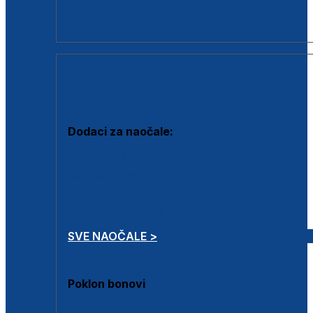
Dodaci za dioptrijske naočale
Poklon bonovi
DODACI
Dodaci za naočale:
Krpice za čišćenje
Kutijice za naočale
Sprejevi za čišćenje
Lančići za naočale
SVE NAOČALE >
Poklon bonovi
Poklon bonovi