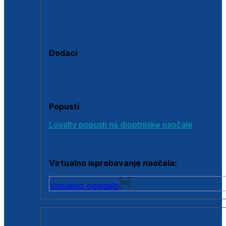
Polarizirane sunčane naočale
Fotokromatske sunčane naočale
Naočale s clip-on dodatkom
Dodaci
Dodaci za dioptrijske naočale
Poklon bonovi
Popusti
Loyalty popusti na dioptrijske naočale
Outlet dioptrijskih naočala
Virtualno isprobavanje naočala:
Virtualno ogledalo