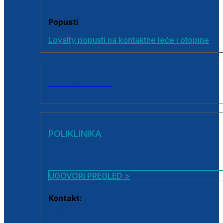
Popusti
Loyalty popusti na kontaktne leće i otopine
SVI PROIZVODI
POLIKLINIKA
UGOVORI PREGLED >
Kontakt:
0800 222 025