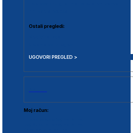
Estetska kirurgija i mali operativni zahvati
Aplikacija botoxa
Ostali pregledi:
Medicina rada
Sistematski pregled
UGOVORI PREGLED >
AKCIJE
Moj račun:
Prijava postojećeg korisnika
Registracija novog korisnika
Zaboravljena lozinka