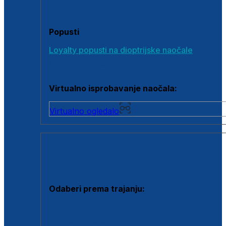
Poklon bonovi
Popusti
Loyalty popusti na dioptrijske naočale
Outlet dioptrijskih naočala
Virtualno isprobavanje naočala:
Virtualno ogledalo
KONTAKTNE LEĆE I OTOPINE
Odaberi prema trajanju:
Jednodnevne leće
Mjesečne leće