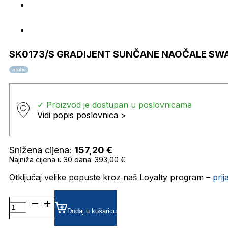
SK0173/S GRADIJENT SUNČANE NAOČALE SW
zrcalne
✓ Proizvod je dostupan u poslovnicama
Vidi popis poslovnica >
Snižena cijena:
157,20
€
Najniža cijena u 30 dana: 393,00 €
Otključaj velike popuste kroz naš Loyalty program –
pri
SK0173/S
GRADIJENT SUNČANE
Dodaj u košaricu
NAOČALE