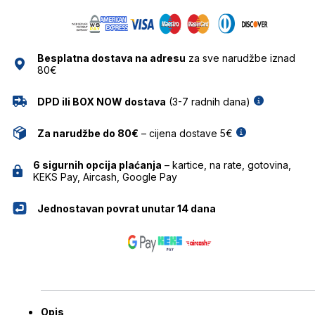
SWAROVSKI
količina
Besplatna dostava na adresu
za sve narudžbe iznad
80€
DPD ili BOX NOW dostava
(3-7 radnih dana)
Za narudžbe do 80€
– cijena dostave 5€
6 sigurnih opcija plaćanja
– kartice, na rate, gotovina,
KEKS Pay, Aircash, Google Pay
Jednostavan povrat unutar 14 dana
Opis