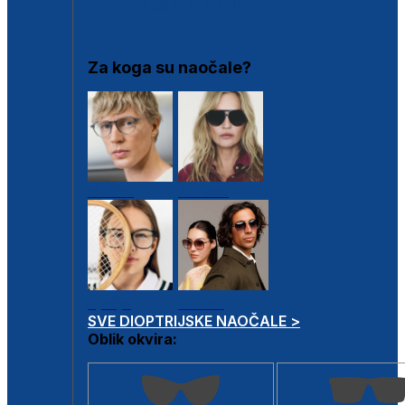
DIOPTRIJSKI OKVIRI
Za koga su naočale?
Muške
Ženske
Dječje
Unisex
SVE DIOPTRIJSKE NAOČALE >
Oblik okvira: