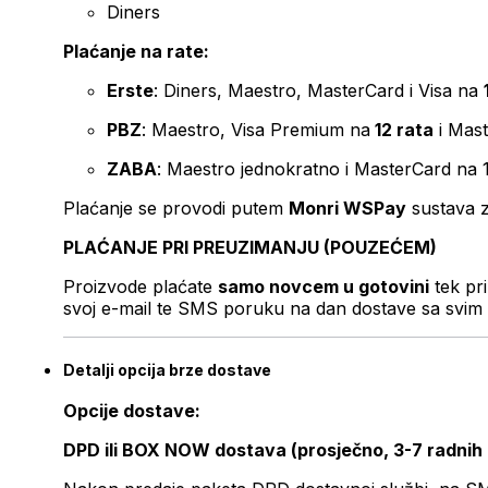
Diners
Plaćanje na rate:
Erste
: Diners, Maestro, MasterCard i Visa na
PBZ
: Maestro, Visa Premium na
12 rata
i Mas
ZABA
: Maestro jednokratno i MasterCard na 
Plaćanje se provodi putem
Monri WSPay
sustava z
PLAĆANJE PRI PREUZIMANJU (POUZEĆEM)
Proizvode plaćate
samo novcem u gotovini
tek pr
svoj e-mail te SMS poruku na dan dostave sa svim 
Detalji opcija brze dostave
Opcije dostave:
DPD ili BOX NOW dostava (prosječno, 3-7 radnih