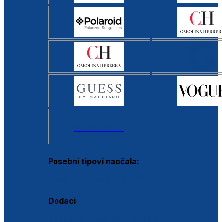
Svi brendovi >
Posebni tipovi naočala:
Okviri s clip-on dodatkom
Dodaci
Dodaci za dioptrijske naočale