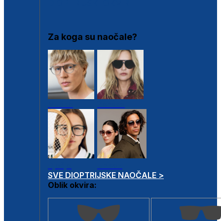
DIOPTRIJSKI OKVIRI
Za koga su naočale?
Muške
Ženske
Dječje
Unisex
SVE DIOPTRIJSKE NAOČALE >
Oblik okvira: