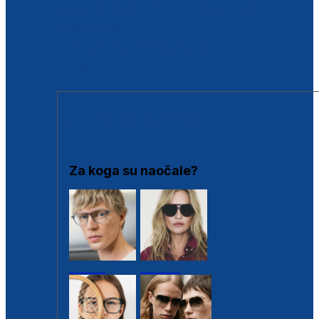
BESPLATNA KONTROLA SLUHA
Poslovnice
Proizvodi s loyalty popustima
Outlet
SUNČANE NAOČALE
Za koga su naočale?
Muške
Ženske