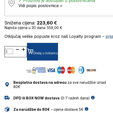
✓ Proizvod je dostupan u poslovnicama
Vidi popis poslovnica >
Snižena cijena:
223,60
€
Najniža cijena u 30 dana: 559,00 €
Otključaj velike popuste kroz naš Loyalty program –
pri
SK0387 SUNČANE
NAOČALE
Dodaj u košaricu
SWAROVSKI
količina
Besplatna dostava na adresu
za sve narudžbe iznad
80€
DPD ili BOX NOW dostava
(3-7 radnih dana)
Za narudžbe do 80€
– cijena dostave 5€