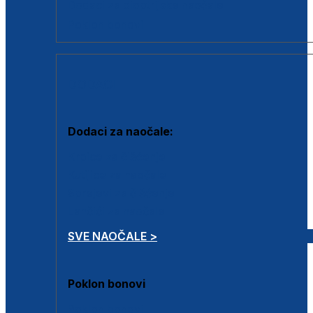
Dodaci za dioptrijske naočale
Poklon bonovi
DODACI
Dodaci za naočale:
Krpice za čišćenje
Kutijice za naočale
Sprejevi za čišćenje
Lančići za naočale
SVE NAOČALE >
Poklon bonovi
Poklon bonovi