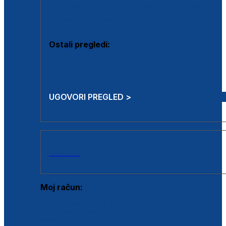
Estetska kirurgija i mali operativni zahvati
Aplikacija botoxa
Ostali pregledi:
Medicina rada
Sistematski pregled
UGOVORI PREGLED >
AKCIJE
Moj račun:
Prijava postojećeg korisnika
Registracija novog korisnika
Zaboravljena lozinka