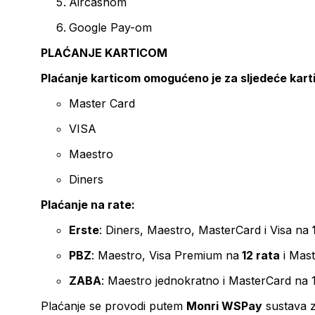
Aircashom
Google Pay-om
PLAĆANJE KARTICOM
Plaćanje karticom omogućeno je za sljedeće kart
Master Card
VISA
Maestro
Diners
Plaćanje na rate:
Erste
: Diners, Maestro, MasterCard i Visa na
PBZ
: Maestro, Visa Premium na
12 rata
i Mas
ZABA
: Maestro jednokratno i MasterCard na 
Plaćanje se provodi putem
Monri WSPay
sustava z