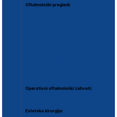
Oftalmološki pregledi:
Specijalistički oftalmološki pregled
Pregled za kontaktne leće
Pregled vidnog polja (OCT)
Dječja oftalmologija
Kontrola očnog tlaka
Drugo mišljenje oftalmologa
Retinološka ambulanta
Dijagnostika i liječenje upalnih očnih bolesti
Dijagnostika i liječenje glaukomske bolesti
Dijagnostika sive mrene ili katarakte
Operativni oftalmološki zahvati:
Ultrazvučna operacija mrene ili katarakta
Estetska kirurgija: