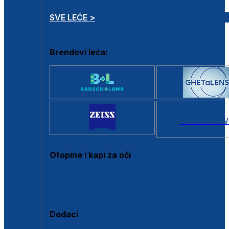
SVE LEĆE >
Brendovi leća:
SVI BRANDOV
Otopine i kapi za oči
Sve otopine za kontaktne leće
Sve kapi za oči
Dodaci