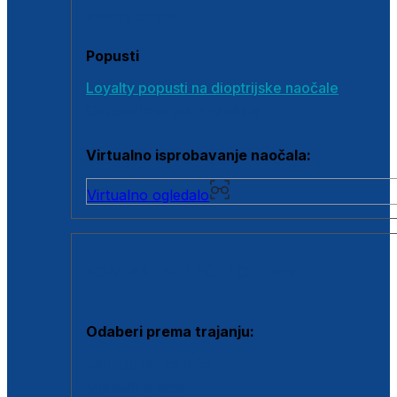
Poklon bonovi
Popusti
Loyalty popusti na dioptrijske naočale
Outlet dioptrijskih naočala
Virtualno isprobavanje naočala:
Virtualno ogledalo
KONTAKTNE LEĆE I OTOPINE
Odaberi prema trajanju:
Jednodnevne leće
Mjesečne leće