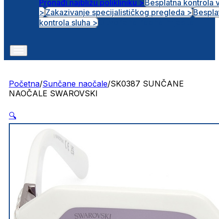
Pronađi najbližu polikliniku >
Besplatna kontrola 
>
Zakazivanje specijalističkog pregleda >
Bespla
Otvorena radna mjesta
kontrola sluha >
Početna
/
Sunčane naočale
/
SK0387 SUNČANE
NAOČALE SWAROVSKI
🔍