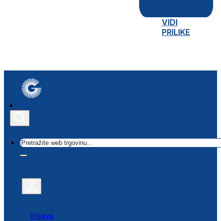
VIDI
PRILIKE
Traži
Prijava