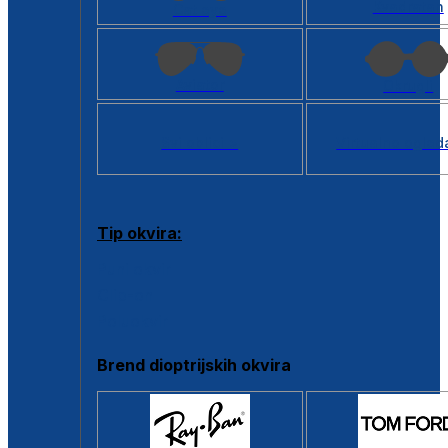
Kvadratan
Cat eye
Aviator
Okrugli
Svi oblici >
Virtualno ogled
Tip okvira:
Puni okvir
Clip-on
Poluokvir
Brend dioptrijskih okvira