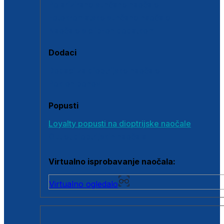
Polarizirane sunčane naočale
Fotokromatske sunčane naočale
Naočale s clip-on dodatkom
Dodaci
Dodaci za dioptrijske naočale
Poklon bonovi
Popusti
Loyalty popusti na dioptrijske naočale
Outlet dioptrijskih naočala
Virtualno isprobavanje naočala:
Virtualno ogledalo