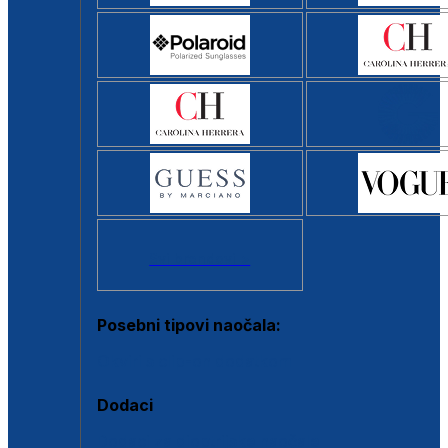
Svi brendovi >
Posebni tipovi naočala:
Okviri s clip-on dodatkom
Dodaci
Dodaci za dioptrijske naočale