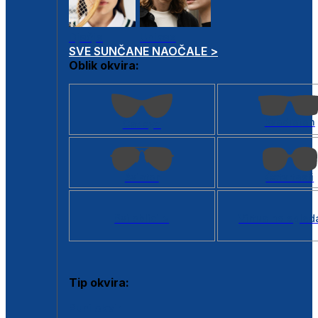
Dječje
Unisex
SVE SUNČANE NAOČALE >
Oblik okvira:
Kvadratan
Cat eye
Aviator
Četvrtasti
Svi oblici >
Virtualno ogled
Tip okvira:
Puni okvir