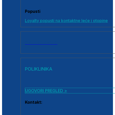
Popusti
Loyalty popusti na kontaktne leće i otopine
SVI PROIZVODI
POLIKLINIKA
UGOVORI PREGLED >
Kontakt:
0800 222 025