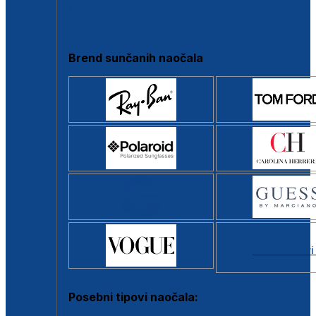
Clip-on
Poluokvir
Brend sunčanih naočala
Svi brendovi
Posebni tipovi naočala: