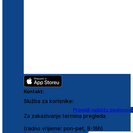
Kontakt:
Služba za korisnike:
shop@ghetaldus.hr
Pronađi najbližu poslovnic
Za zakazivanje termina pregleda
0800 222 025
(radno vrijeme: pon-pet, 8-16h)