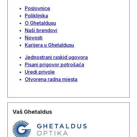
Poslovnice
Poliklinika
O Ghetaldusu
Naši brendovi
Novosti
Karijera u Ghetaldusu
Jednostrani raskid ugovora
Pisani prigovor potrošaća
Uredi privole
Otvorena radna mjesta
Vaš Ghetaldus