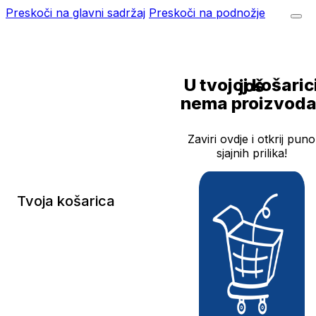
Preskoči na glavni sadržaj
Preskoči na podnožje
U tvojoj košarici još
nema proizvoda
Zaviri ovdje i otkrij puno
sjajnih prilika!
Tvoja košarica