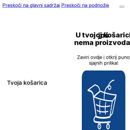
Preskoči na glavni sadržaj
Preskoči na podnožje
U tvojoj košarici još
nema proizvoda
Zaviri ovdje i otkrij puno
sjajnih prilika!
Tvoja košarica