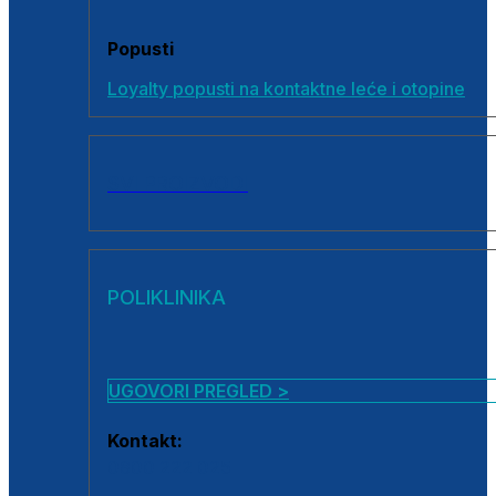
Popusti
Loyalty popusti na kontaktne leće i otopine
SVI PROIZVODI
POLIKLINIKA
UGOVORI PREGLED >
Kontakt:
0800 222 025