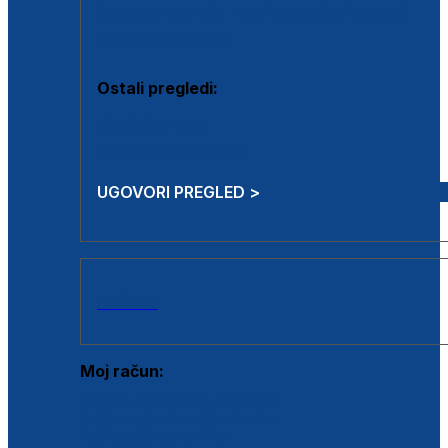
Estetska kirurgija i mali operativni zahvati
Aplikacija botoxa
Ostali pregledi:
Medicina rada
Sistematski pregled
UGOVORI PREGLED >
AKCIJE
Moj račun:
Prijava postojećeg korisnika
Registracija novog korisnika
Zaboravljena lozinka