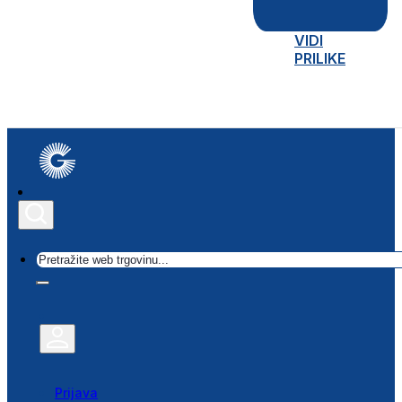
VIDI
PRILIKE
Traži
Prijava