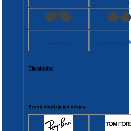
Kvadratan
Cat eye
Aviator
Okrugli
Svi oblici >
Virtualno ogled
Tip okvira:
Puni okvir
Clip-on
Poluokvir
Brend dioptrijskih okvira