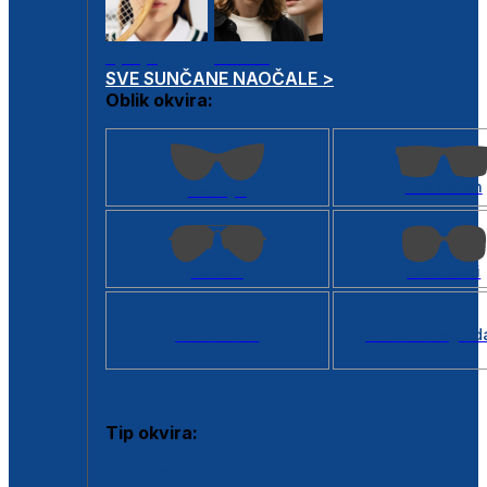
Dječje
Unisex
SVE SUNČANE NAOČALE >
Oblik okvira:
Kvadratan
Cat eye
Aviator
Četvrtasti
Svi oblici >
Virtualno ogled
Tip okvira:
Puni okvir