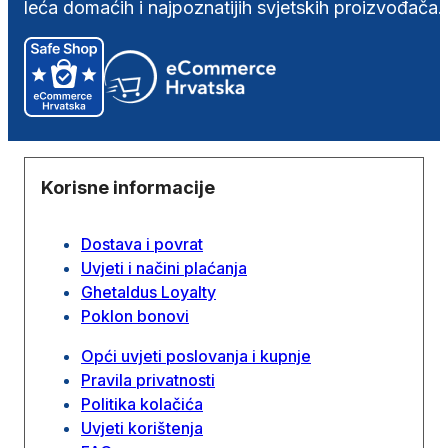
leća domaćih i najpoznatijih svjetskih proizvođača.
Korisne informacije
Dostava i povrat
Uvjeti i načini plaćanja
Ghetaldus Loyalty
Poklon bonovi
Opći uvjeti poslovanja i kupnje
Pravila privatnosti
Politika kolačića
Uvjeti korištenja