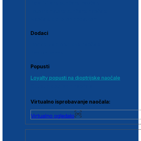
Polarizirane sunčane naočale
Fotokromatske sunčane naočale
Naočale s clip-on dodatkom
Dodaci
Dodaci za dioptrijske naočale
Poklon bonovi
Popusti
Loyalty popusti na dioptrijske naočale
Outlet dioptrijskih naočala
Virtualno isprobavanje naočala:
Virtualno ogledalo