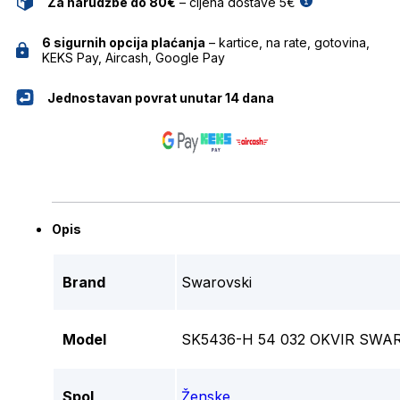
Za narudžbe do 80€
– cijena dostave 5€
6 sigurnih opcija plaćanja
– kartice, na rate, gotovina,
KEKS Pay, Aircash, Google Pay
Jednostavan povrat unutar 14 dana
Opis
Brand
Swarovski
Model
SK5436-H 54 032 OKVIR SWA
Spol
Ženske