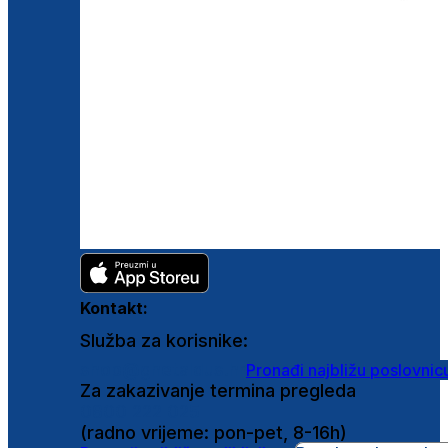
Kontakt:
Služba za korisnike:
shop@ghetaldus.hr
Pronađi najbližu poslovnic
Za zakazivanje termina pregleda
0800 222 025
(radno vrijeme: pon-pet, 8-16h)