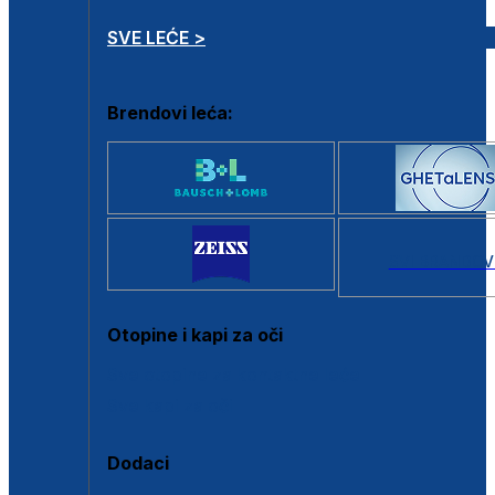
SVE LEĆE >
Brendovi leća:
SVI BRANDOV
Otopine i kapi za oči
Sve otopine za kontaktne leće
Sve kapi za oči
Dodaci