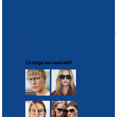
BESPLATNA KONTROLA SLUHA
Poslovnice
Proizvodi s loyalty popustima
Outlet
SUNČANE NAOČALE
Za koga su naočale?
Muške
Ženske