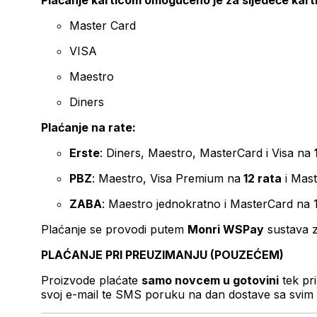
Plaćanje karticom omogućeno je za sljedeće kart
Master Card
VISA
Maestro
Diners
Plaćanje na rate:
Erste
: Diners, Maestro, MasterCard i Visa na
PBZ
: Maestro, Visa Premium na
12 rata
i Mas
ZABA
: Maestro jednokratno i MasterCard na 
Plaćanje se provodi putem
Monri WSPay
sustava z
PLAĆANJE PRI PREUZIMANJU (POUZEĆEM)
Proizvode plaćate
samo novcem u gotovini
tek pr
svoj e-mail te SMS poruku na dan dostave sa svim 