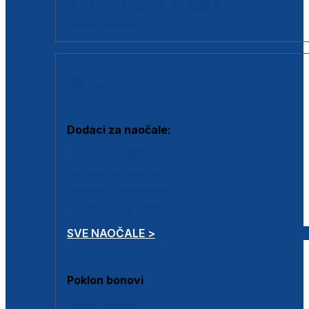
Dodaci za dioptrijske naočale
Poklon bonovi
DODACI
Dodaci za naočale:
Krpice za čišćenje
Kutijice za naočale
Sprejevi za čišćenje
Lančići za naočale
SVE NAOČALE >
Poklon bonovi
Poklon bonovi