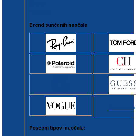
Clip-on
Poluokvir
Brend sunčanih naočala
Svi brendovi
Posebni tipovi naočala: