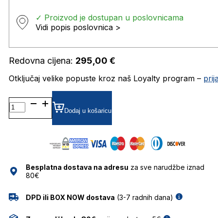
✓ Proizvod je dostupan u poslovnicama
Vidi popis poslovnica >
Redovna cijena:
295,00
€
Otključaj velike popuste kroz naš Loyalty program –
pri
SK5436-
H DIOPTRIJSKI
Dodaj u košaricu
OKVIRI
SWAROVSKI
količina
Besplatna dostava na adresu
za sve narudžbe iznad
80€
DPD ili BOX NOW dostava
(3-7 radnih dana)