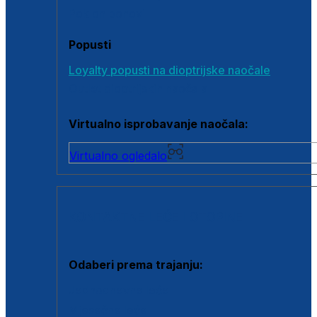
Poklon bonovi
Popusti
Loyalty popusti na dioptrijske naočale
Outlet dioptrijskih naočala
Virtualno isprobavanje naočala:
Virtualno ogledalo
KONTAKTNE LEĆE I OTOPINE
Odaberi prema trajanju:
Jednodnevne leće
Mjesečne leće