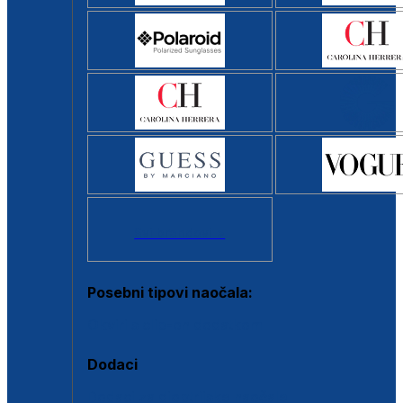
Svi brendovi >
Posebni tipovi naočala:
Okviri s clip-on dodatkom
Dodaci
Dodaci za dioptrijske naočale