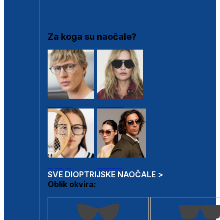
DIOPTRIJSKI OKVIRI
Za koga su naočale?
Muške
Ženske
Dječje
Unisex
SVE DIOPTRIJSKE NAOČALE >
Oblik okvira: