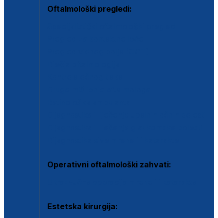
Oftalmološki pregledi:
Specijalistički oftalmološki pregled
Pregled za kontaktne leće
Pregled vidnog polja (OCT)
Dječja oftalmologija
Kontrola očnog tlaka
Drugo mišljenje oftalmologa
Retinološka ambulanta
Dijagnostika i liječenje upalnih očnih bolesti
Dijagnostika i liječenje glaukomske bolesti
Dijagnostika sive mrene ili katarakte
Operativni oftalmološki zahvati:
Ultrazvučna operacija mrene ili katarakta
Estetska kirurgija: