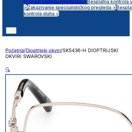
Pronađi najbližu polikliniku >
Besplatna kontrola 
>
Zakazivanje specijalističkog pregleda >
Bespla
Otvorena radna mjesta
kontrola sluha >
Početna
/
Dioptrijski okviri
/
SK5436-H DIOPTRIJSKI
OKVIRI SWAROVSKI
🔍