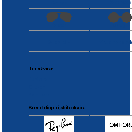
Kvadratan
Cat eye
Aviator
Okrugli
Svi oblici >
Virtualno ogled
Tip okvira:
Puni okvir
Clip-on
Poluokvir
Brend dioptrijskih okvira