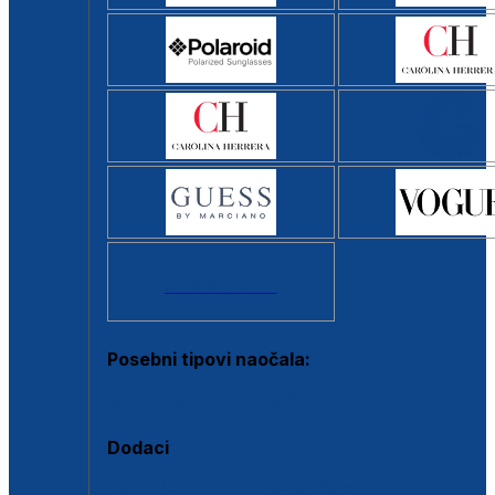
Svi brendovi >
Posebni tipovi naočala:
Okviri s clip-on dodatkom
Dodaci
Dodaci za dioptrijske naočale