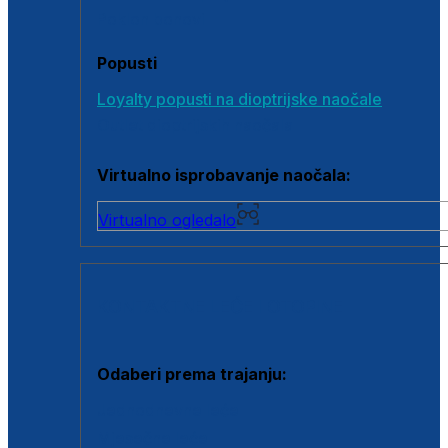
Poklon bonovi
Popusti
Loyalty popusti na dioptrijske naočale
Outlet dioptrijskih naočala
Virtualno isprobavanje naočala:
Virtualno ogledalo
KONTAKTNE LEĆE I OTOPINE
Odaberi prema trajanju:
Jednodnevne leće
Mjesečne leće