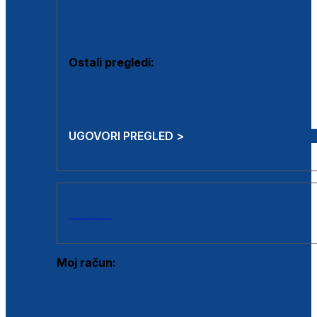
Estetska kirurgija i mali operativni zahvati
Aplikacija botoxa
Ostali pregledi:
Medicina rada
Sistematski pregled
UGOVORI PREGLED >
AKCIJE
Moj račun:
Prijava postojećeg korisnika
Registracija novog korisnika
Zaboravljena lozinka