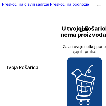
Preskoči na glavni sadržaj
Preskoči na podnožje
U tvojoj košarici još
nema proizvoda
Zaviri ovdje i otkrij puno
sjajnih prilika!
Tvoja košarica