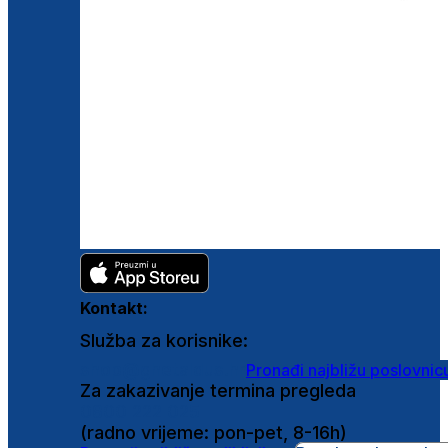
Kontakt:
Služba za korisnike:
shop@ghetaldus.hr
Pronađi najbližu poslovnic
Za zakazivanje termina pregleda
0800 222 025
(radno vrijeme: pon-pet, 8-16h)