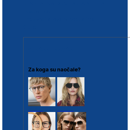
BESPLATNA KONTROLA SLUHA
Poslovnice
Proizvodi s loyalty popustima
Outlet
SUNČANE NAOČALE
Za koga su naočale?
Muške
Ženske