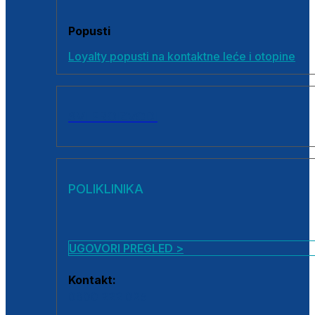
Popusti
Loyalty popusti na kontaktne leće i otopine
SVI PROIZVODI
POLIKLINIKA
UGOVORI PREGLED >
Kontakt:
0800 222 025