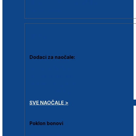
Dodaci za dioptrijske naočale
Poklon bonovi
DODACI
Dodaci za naočale:
Krpice za čišćenje
Kutijice za naočale
Sprejevi za čišćenje
Lančići za naočale
SVE NAOČALE >
Poklon bonovi
Poklon bonovi