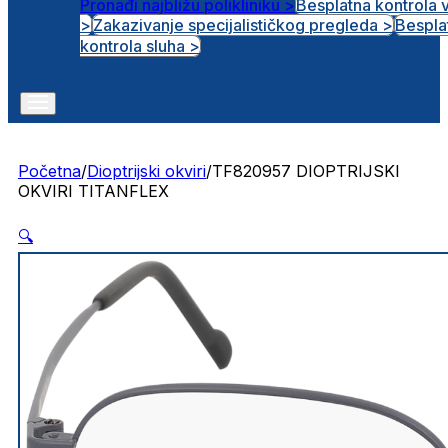
Pronađi najbližu polikliniku >
Besplatna kontrola 
>
Zakazivanje specijalističkog pregleda >
Bespla
Otvorena radna mjesta
kontrola sluha >
Početna
/
Dioptrijski okviri
/
TF820957 DIOPTRIJSKI
OKVIRI TITANFLEX
🔍