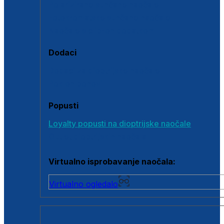
Polarizirane sunčane naočale
Fotokromatske sunčane naočale
Naočale s clip-on dodatkom
Dodaci
Dodaci za dioptrijske naočale
Poklon bonovi
Popusti
Loyalty popusti na dioptrijske naočale
Outlet dioptrijskih naočala
Virtualno isprobavanje naočala:
Virtualno ogledalo