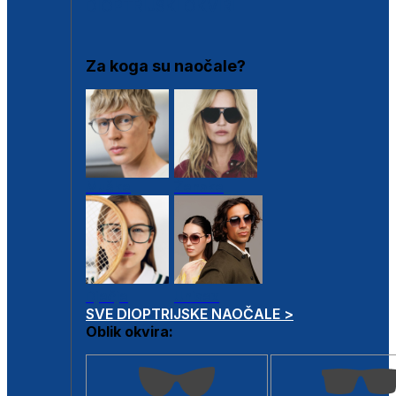
DIOPTRIJSKI OKVIRI
Za koga su naočale?
Muške
Ženske
Dječje
Unisex
SVE DIOPTRIJSKE NAOČALE >
Oblik okvira: