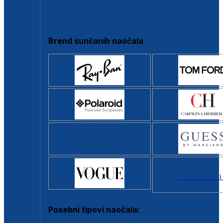
Clip-on
Poluokvir
Brend sunčanih naočala
Svi brendovi
Posebni tipovi naočala: