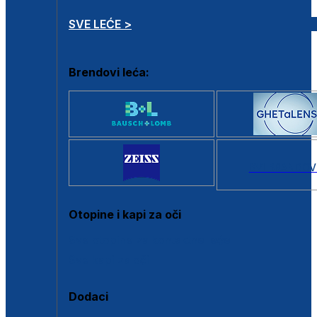
SVE LEĆE >
Brendovi leća:
SVI BRANDOV
Otopine i kapi za oči
Sve otopine za kontaktne leće
Sve kapi za oči
Dodaci