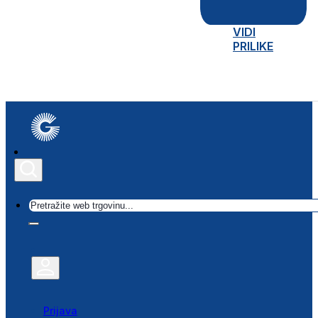
VIDI
PRILIKE
Traži
Prijava