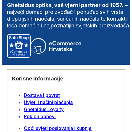
Ghetaldus optika, vaš vjerni partner od 1957.
–
najveći domaći proizvođač i ponuđač svih vrsta
dioptrijskih naočala, sunčanih naočala te kontaktni
leća domaćih i najpoznatijih svjetskih proizvođača.
Korisne informacije
Dostava i povrat
Uvjeti i načini plaćanja
Ghetaldus Loyalty
Poklon bonovi
Opći uvjeti poslovanja i kupnje