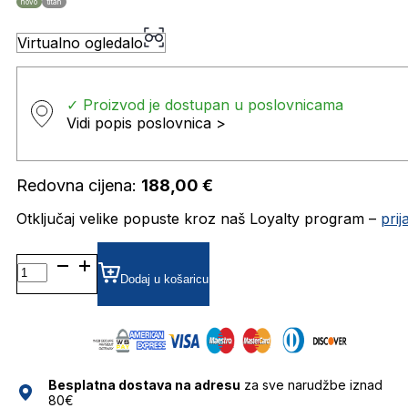
novo
titan
Virtualno ogledalo
✓ Proizvod je dostupan u poslovnicama
Vidi popis poslovnica >
Redovna cijena:
188,00
€
Otključaj velike popuste kroz naš Loyalty program –
pri
TF820957 DIOPTRIJSKI
OKVIRI
Dodaj u košaricu
TITANFLEX
količina
Besplatna dostava na adresu
za sve narudžbe iznad
80€