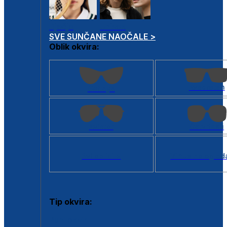
Dječje
Unisex
SVE SUNČANE NAOČALE >
Oblik okvira:
Kvadratan
Cat eye
Aviator
Četvrtasti
Svi oblici >
Virtualno ogled
Tip okvira:
Puni okvir