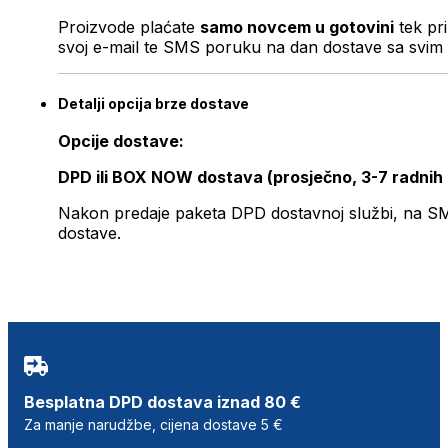
Proizvode plaćate
samo novcem u gotovini
tek pr
svoj e-mail te SMS poruku na dan dostave sa svim 
Detalji opcija brze dostave
Opcije dostave:
DPD ili BOX NOW dostava (prosječno, 3-7 radnih
Nakon predaje paketa DPD dostavnoj službi, na SMS 
dostave.
Besplatna DPD dostava iznad 80 €
Za manje narudžbe, cijena dostave 5 €