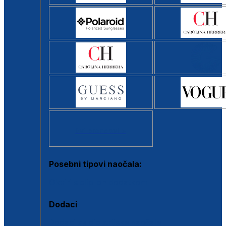
Svi brendovi >
Posebni tipovi naočala:
Okviri s clip-on dodatkom
Dodaci
Dodaci za dioptrijske naočale