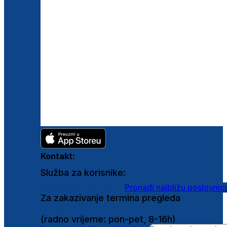
Kontakt:
Služba za korisnike:
shop@ghetaldus.hr
Pronađi najbližu poslovnic
Za zakazivanje termina pregleda
0800 222 025
(radno vrijeme: pon-pet, 8-16h)