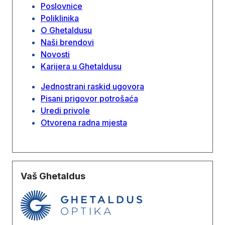
Poslovnice
Poliklinika
O Ghetaldusu
Naši brendovi
Novosti
Karijera u Ghetaldusu
Jednostrani raskid ugovora
Pisani prigovor potrošaća
Uredi privole
Otvorena radna mjesta
Vaš Ghetaldus