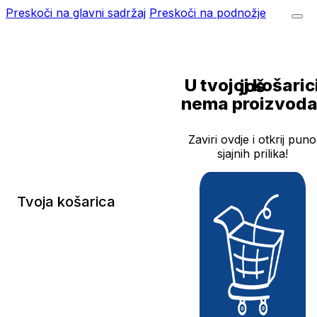
Preskoči na glavni sadržaj
Preskoči na podnožje
U tvojoj košarici još
nema proizvoda
Zaviri ovdje i otkrij puno
sjajnih prilika!
Tvoja košarica