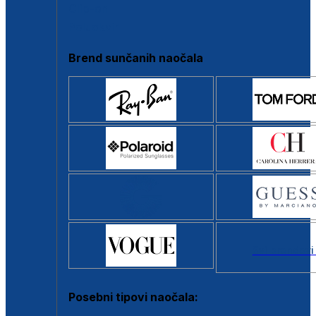
Clip-on
Poluokvir
Brend sunčanih naočala
Svi brendovi
Posebni tipovi naočala: