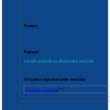
Polarizirane sunčane naočale
Fotokromatske sunčane naočale
Naočale s clip-on dodatkom
Dodaci
Dodaci za dioptrijske naočale
Poklon bonovi
Popusti
Loyalty popusti na dioptrijske naočale
Outlet dioptrijskih naočala
Virtualno isprobavanje naočala:
Virtualno ogledalo