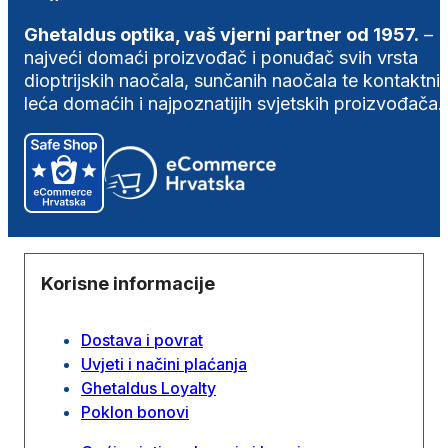
Ghetaldus optika, vaš vjerni partner od 1957.
–
najveći domaći proizvođač i ponuđač svih vrsta
dioptrijskih naočala, sunčanih naočala te kontaktni
leća domaćih i najpoznatijih svjetskih proizvođača.
Korisne informacije
Dostava i povrat
Uvjeti i načini plaćanja
Ghetaldus Loyalty
Poklon bonovi