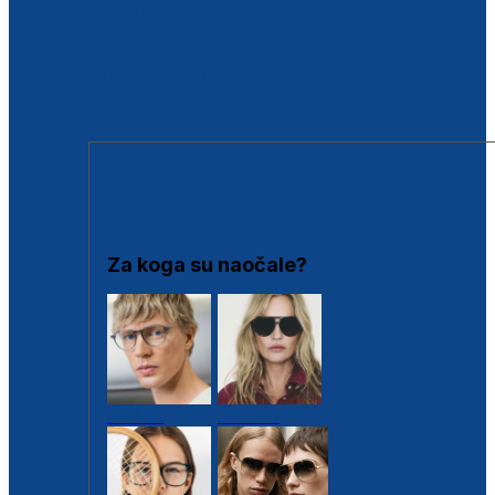
BESPLATNA KONTROLA SLUHA
Poslovnice
Proizvodi s loyalty popustima
Outlet
SUNČANE NAOČALE
Za koga su naočale?
Muške
Ženske