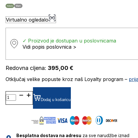
novo
titan
Virtualno ogledalo
✓ Proizvod je dostupan u poslovnicama
Vidi popis poslovnica >
Redovna cijena:
395,00
€
Otključaj velike popuste kroz naš Loyalty program –
pri
TF821046 DIOPTRIJSKI
OKVIRI
Dodaj u košaricu
TITANFLEX
količina
Besplatna dostava na adresu
za sve narudžbe iznad