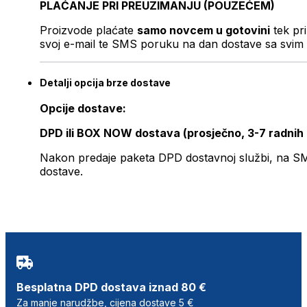
PLAĆANJE PRI PREUZIMANJU (POUZEĆEM)
Proizvode plaćate
samo novcem u gotovini
tek pr
svoj e-mail te SMS poruku na dan dostave sa svim 
Detalji opcija brze dostave
Opcije dostave:
DPD ili BOX NOW dostava (prosječno, 3-7 radnih
Nakon predaje paketa DPD dostavnoj službi, na SMS 
dostave.
Besplatna DPD dostava iznad 80 €
Za manje narudžbe, cijena dostave 5 €