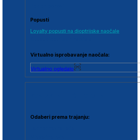
Poklon bonovi
Popusti
Loyalty popusti na dioptrijske naočale
Outlet dioptrijskih naočala
Virtualno isprobavanje naočala:
Virtualno ogledalo
KONTAKTNE LEĆE I OTOPINE
Odaberi prema trajanju:
Jednodnevne leće
Mjesečne leće