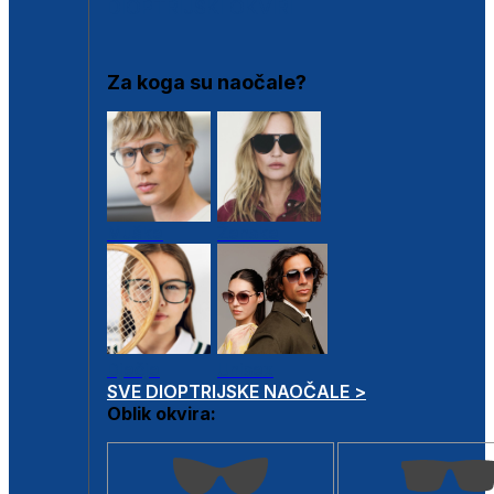
DIOPTRIJSKI OKVIRI
Za koga su naočale?
Muške
Ženske
Dječje
Unisex
SVE DIOPTRIJSKE NAOČALE >
Oblik okvira: