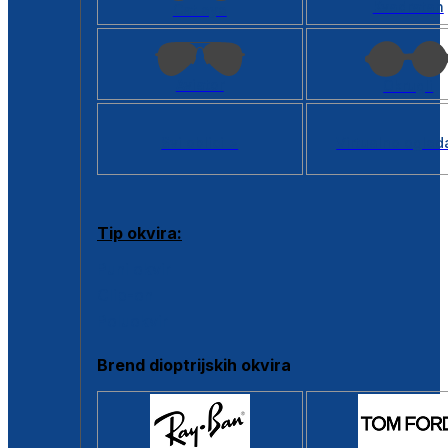
Kvadratan
Cat eye
Aviator
Okrugli
Svi oblici >
Virtualno ogled
Tip okvira:
Puni okvir
Clip-on
Poluokvir
Brend dioptrijskih okvira