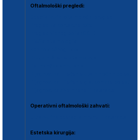
Oftalmološki pregledi:
Specijalistički oftalmološki pregled
Pregled za kontaktne leće
Pregled vidnog polja (OCT)
Dječja oftalmologija
Kontrola očnog tlaka
Drugo mišljenje oftalmologa
Retinološka ambulanta
Dijagnostika i liječenje upalnih očnih bolesti
Dijagnostika i liječenje glaukomske bolesti
Dijagnostika sive mrene ili katarakte
Operativni oftalmološki zahvati:
Ultrazvučna operacija mrene ili katarakta
Estetska kirurgija: