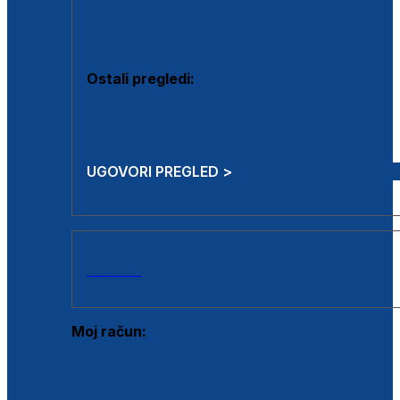
Estetska kirurgija i mali operativni zahvati
Aplikacija botoxa
Ostali pregledi:
Medicina rada
Sistematski pregled
UGOVORI PREGLED >
AKCIJE
Moj račun:
Prijava postojećeg korisnika
Registracija novog korisnika
Zaboravljena lozinka