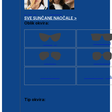
Dječje
Unisex
SVE SUNČANE NAOČALE >
Oblik okvira:
Kvadratan
Cat eye
Aviator
Četvrtasti
Svi oblici >
Virtualno ogled
Tip okvira:
Puni okvir