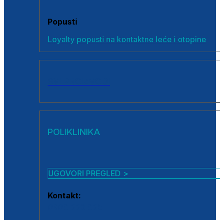
Popusti
Loyalty popusti na kontaktne leće i otopine
SVI PROIZVODI
POLIKLINIKA
UGOVORI PREGLED >
Kontakt:
0800 222 025