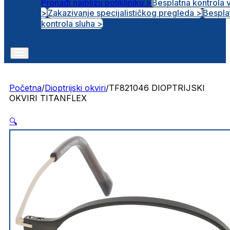
Pronađi najbližu polikliniku >
Besplatna kontrola 
>
Zakazivanje specijalističkog pregleda >
Bespla
Otvorena radna mjesta
kontrola sluha >
Početna
/
Dioptrijski okviri
/
TF821046 DIOPTRIJSKI
OKVIRI TITANFLEX
🔍