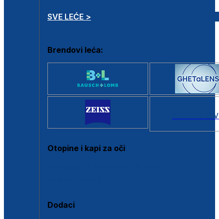
SVE LEĆE >
Brendovi leća:
SVI BRANDOV
Otopine i kapi za oči
Sve otopine za kontaktne leće
Sve kapi za oči
Dodaci