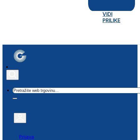
VIDI
PRILIKE
Traži
Prijava