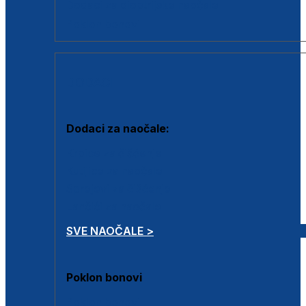
Dodaci za dioptrijske naočale
Poklon bonovi
DODACI
Dodaci za naočale:
Krpice za čišćenje
Kutijice za naočale
Sprejevi za čišćenje
Lančići za naočale
SVE NAOČALE >
Poklon bonovi
Poklon bonovi