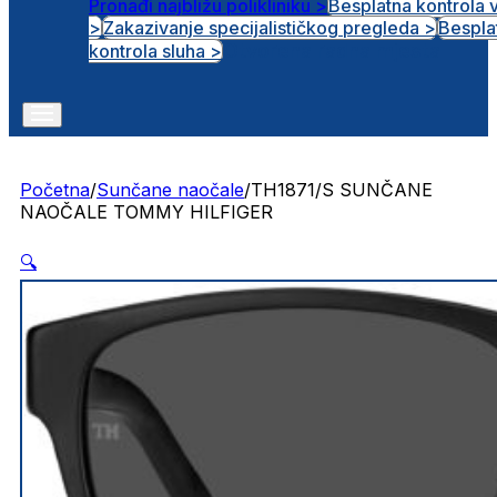
Pronađi najbližu polikliniku >
Besplatna kontrola 
>
Zakazivanje specijalističkog pregleda >
Bespla
Otvorena radna mjesta
kontrola sluha >
Početna
/
Sunčane naočale
/
TH1871/S SUNČANE
NAOČALE TOMMY HILFIGER
🔍