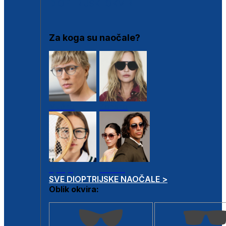
DIOPTRIJSKI OKVIRI
Za koga su naočale?
Muške
Ženske
Dječje
Unisex
SVE DIOPTRIJSKE NAOČALE >
Oblik okvira: