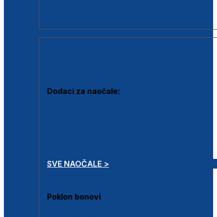
Dodaci za dioptrijske naočale
Poklon bonovi
DODACI
Dodaci za naočale:
Krpice za čišćenje
Kutijice za naočale
Sprejevi za čišćenje
Lančići za naočale
SVE NAOČALE >
Poklon bonovi
Poklon bonovi