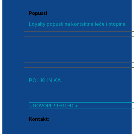
Popusti
Loyalty popusti na kontaktne leće i otopine
SVI PROIZVODI
POLIKLINIKA
UGOVORI PREGLED >
Kontakt:
0800 222 025