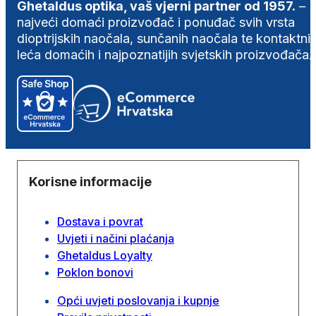
Ghetaldus optika, vaš vjerni partner od 1957.
–
najveći domaći proizvođač i ponuđač svih vrsta
dioptrijskih naočala, sunčanih naočala te kontaktni
leća domaćih i najpoznatijih svjetskih proizvođača.
Korisne informacije
Dostava i povrat
Uvjeti i načini plaćanja
Ghetaldus Loyalty
Poklon bonovi
Opći uvjeti poslovanja i kupnje