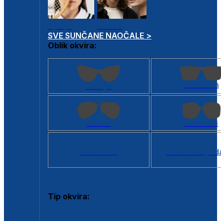
Dječje
Unisex
SVE SUNČANE NAOČALE >
Oblik okvira:
Kvadratan
Cat eye
Aviator
Četvrtasti
Svi oblici >
Virtualno ogled
Tip okvira:
Puni okvir