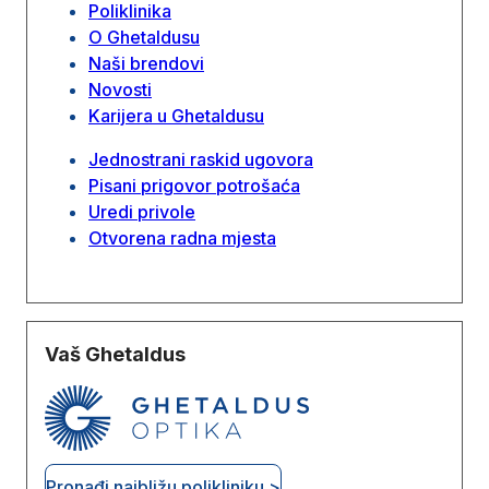
Poliklinika
O Ghetaldusu
Naši brendovi
Novosti
Karijera u Ghetaldusu
Jednostrani raskid ugovora
Pisani prigovor potrošaća
Uredi privole
Otvorena radna mjesta
Vaš Ghetaldus
Pronađi najbližu polikliniku >