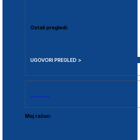
Estetska kirurgija i mali operativni zahvati
Aplikacija botoxa
Ostali pregledi:
Medicina rada
Sistematski pregled
UGOVORI PREGLED >
AKCIJE
Moj račun:
Prijava postojećeg korisnika
Registracija novog korisnika
Zaboravljena lozinka