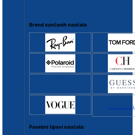
Clip-on
Poluokvir
Brend sunčanih naočala
Svi brendovi
Posebni tipovi naočala: