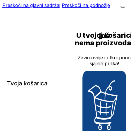
Preskoči na glavni sadržaj
Preskoči na podnožje
U tvojoj košarici još
nema proizvoda
Zaviri ovdje i otkrij puno
sjajnih prilika!
Tvoja košarica