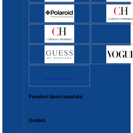
Svi brendovi >
Posebni tipovi naočala:
Okviri s clip-on dodatkom
Dodaci
Dodaci za dioptrijske naočale