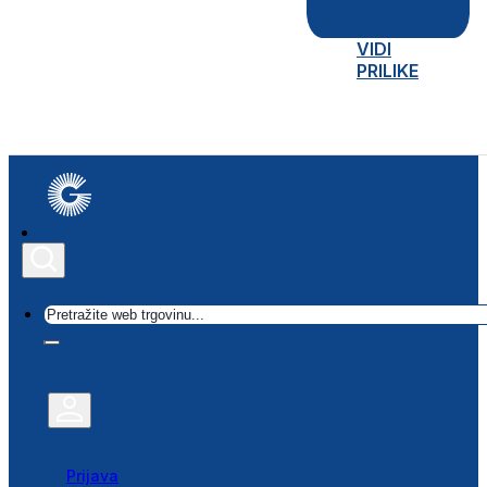
VIDI
PRILIKE
Traži
Prijava