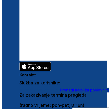
Kontakt:
Služba za korisnike:
shop@ghetaldus.hr
Pronađi najbližu poslovnic
Za zakazivanje termina pregleda
0800 222 025
(radno vrijeme: pon-pet, 8-16h)