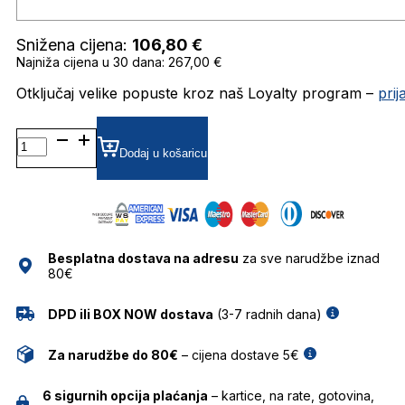
Snižena cijena:
106,80
€
Najniža cijena u 30 dana: 267,00 €
Otključaj velike popuste kroz naš Loyalty program –
pri
TH1871/S SUNČANE
NAOČALE
Dodaj u košaricu
TOMMY
HILFIGER
količina
Besplatna dostava na adresu
za sve narudžbe iznad
80€
DPD ili BOX NOW dostava
(3-7 radnih dana)
Za narudžbe do 80€
– cijena dostave 5€
6 sigurnih opcija plaćanja
– kartice, na rate, gotovina,