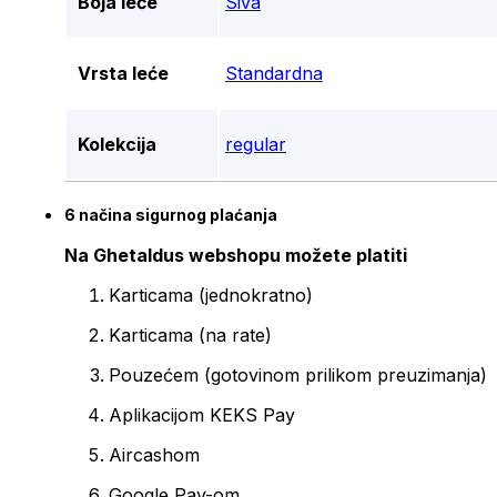
Boja leće
Siva
Vrsta leće
Standardna
Kolekcija
regular
6 načina sigurnog plaćanja
Na Ghetaldus webshopu možete platiti
Karticama (jednokratno)
Karticama (na rate)
Pouzećem (gotovinom prilikom preuzimanja)
Aplikacijom KEKS Pay
Aircashom
Google Pay-om