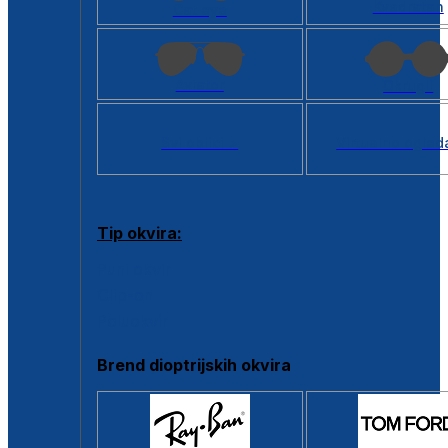
Kvadratan
Cat eye
Aviator
Okrugli
Svi oblici >
Virtualno ogled
Tip okvira:
Puni okvir
Clip-on
Poluokvir
Brend dioptrijskih okvira