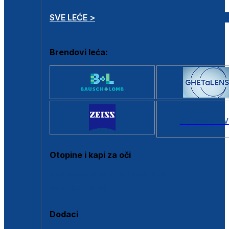
SVE LEĆE >
Brendovi leća:
SVI BRANDOV
Otopine i kapi za oči
Sve otopine za kontaktne leće
Sve kapi za oči
Dodaci