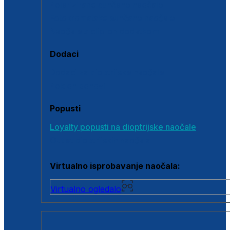
Polarizirane sunčane naočale
Fotokromatske sunčane naočale
Naočale s clip-on dodatkom
Dodaci
Dodaci za dioptrijske naočale
Poklon bonovi
Popusti
Loyalty popusti na dioptrijske naočale
Outlet dioptrijskih naočala
Virtualno isprobavanje naočala:
Virtualno ogledalo