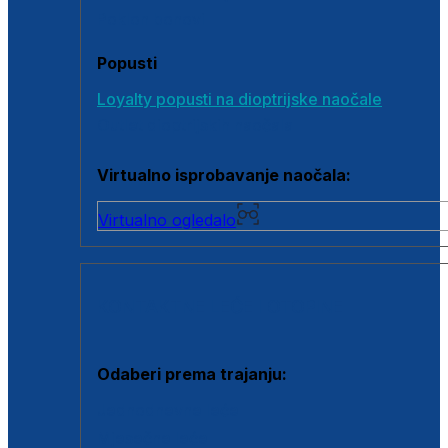
Poklon bonovi
Popusti
Loyalty popusti na dioptrijske naočale
Outlet dioptrijskih naočala
Virtualno isprobavanje naočala:
Virtualno ogledalo
KONTAKTNE LEĆE I OTOPINE
Odaberi prema trajanju:
Jednodnevne leće
Mjesečne leće