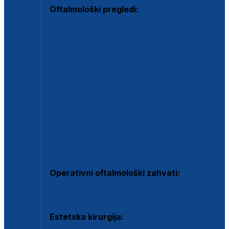
Oftalmološki pregledi:
Specijalistički oftalmološki pregled
Pregled za kontaktne leće
Pregled vidnog polja (OCT)
Dječja oftalmologija
Kontrola očnog tlaka
Drugo mišljenje oftalmologa
Retinološka ambulanta
Dijagnostika i liječenje upalnih očnih bolesti
Dijagnostika i liječenje glaukomske bolesti
Dijagnostika sive mrene ili katarakte
Operativni oftalmološki zahvati:
Ultrazvučna operacija mrene ili katarakta
Estetska kirurgija: