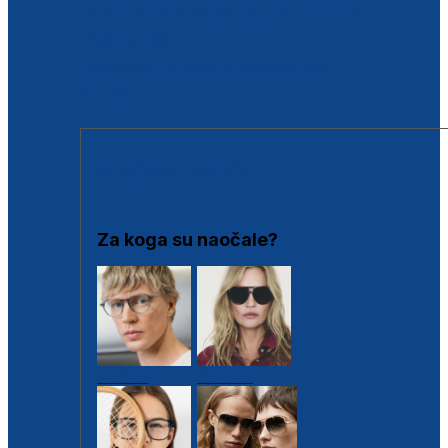
BESPLATNA KONTROLA SLUHA
Poslovnice
Proizvodi s loyalty popustima
Outlet
SUNČANE NAOČALE
Za koga su naočale?
Muške
Ženske