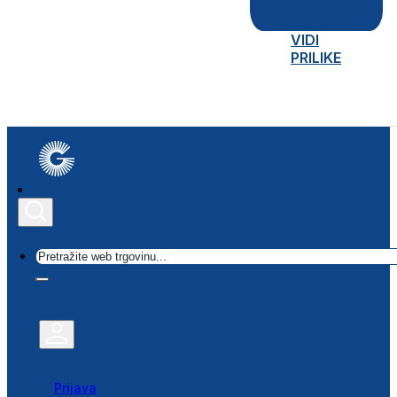
VIDI
PRILIKE
Traži
Prijava