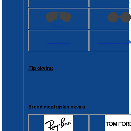
Kvadratan
Cat eye
Aviator
Okrugli
Svi oblici >
Virtualno ogled
Tip okvira:
Puni okvir
Clip-on
Poluokvir
Brend dioptrijskih okvira