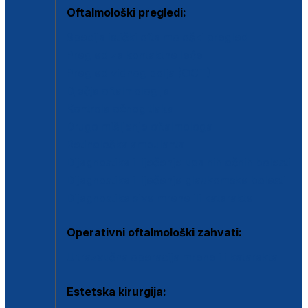
Oftalmološki pregledi:
Specijalistički oftalmološki pregled
Pregled za kontaktne leće
Pregled vidnog polja (OCT)
Dječja oftalmologija
Kontrola očnog tlaka
Drugo mišljenje oftalmologa
Retinološka ambulanta
Dijagnostika i liječenje upalnih očnih bolesti
Dijagnostika i liječenje glaukomske bolesti
Dijagnostika sive mrene ili katarakte
Operativni oftalmološki zahvati:
Ultrazvučna operacija mrene ili katarakta
Estetska kirurgija: