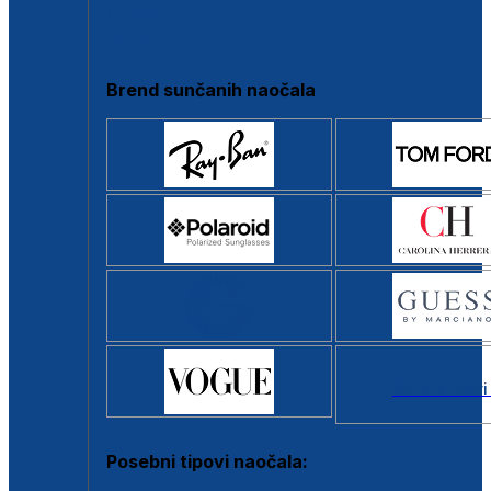
Clip-on
Poluokvir
Brend sunčanih naočala
Svi brendovi
Posebni tipovi naočala: