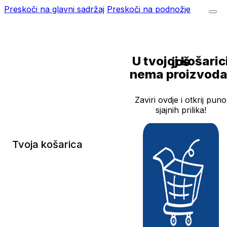
Preskoči na glavni sadržaj
Preskoči na podnožje
U tvojoj košarici još
nema proizvoda
Zaviri ovdje i otkrij puno
sjajnih prilika!
Tvoja košarica