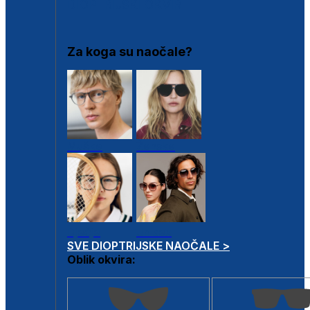
DIOPTRIJSKI OKVIRI
Za koga su naočale?
Muške
Ženske
Dječje
Unisex
SVE DIOPTRIJSKE NAOČALE >
Oblik okvira: