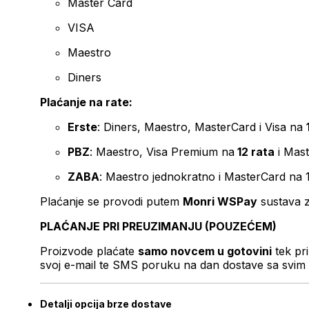
Master Card
VISA
Maestro
Diners
Plaćanje na rate:
Erste
: Diners, Maestro, MasterCard i Visa na
PBZ
: Maestro, Visa Premium na
12 rata
i Mas
ZABA
: Maestro jednokratno i MasterCard na 
Plaćanje se provodi putem
Monri WSPay
sustava z
PLAĆANJE PRI PREUZIMANJU (POUZEĆEM)
Proizvode plaćate
samo novcem u gotovini
tek pr
svoj e-mail te SMS poruku na dan dostave sa svim 
Detalji opcija brze dostave