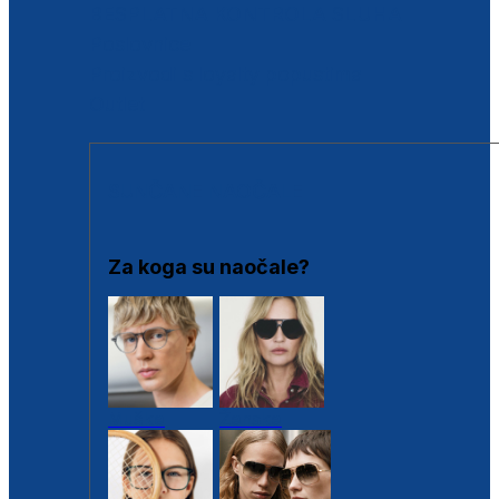
BESPLATNA KONTROLA SLUHA
Poslovnice
Proizvodi s loyalty popustima
Outlet
SUNČANE NAOČALE
Za koga su naočale?
Muške
Ženske