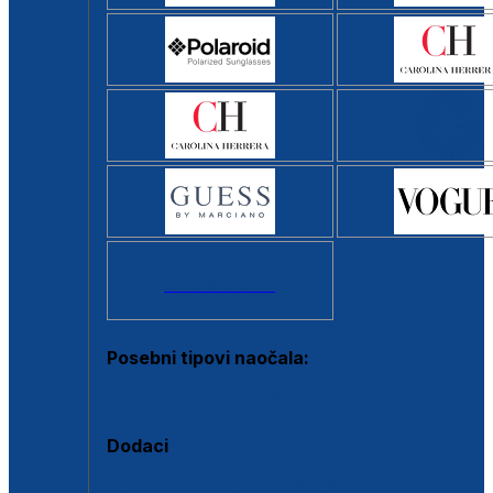
Svi brendovi >
Posebni tipovi naočala:
Okviri s clip-on dodatkom
Dodaci
Dodaci za dioptrijske naočale