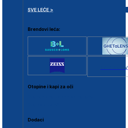
SVE LEĆE >
Brendovi leća:
SVI BRANDOV
Otopine i kapi za oči
Sve otopine za kontaktne leće
Sve kapi za oči
Dodaci