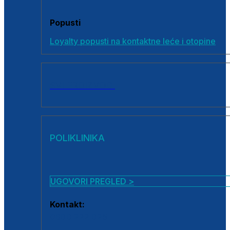
Popusti
Loyalty popusti na kontaktne leće i otopine
SVI PROIZVODI
POLIKLINIKA
UGOVORI PREGLED >
Kontakt:
0800 222 025