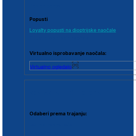
Poklon bonovi
Popusti
Loyalty popusti na dioptrijske naočale
Outlet dioptrijskih naočala
Virtualno isprobavanje naočala:
Virtualno ogledalo
KONTAKTNE LEĆE I OTOPINE
Odaberi prema trajanju:
Jednodnevne leće
Mjesečne leće