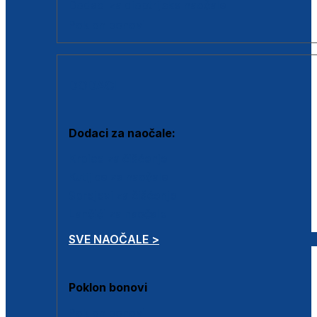
Dodaci za dioptrijske naočale
Poklon bonovi
DODACI
Dodaci za naočale:
Krpice za čišćenje
Kutijice za naočale
Sprejevi za čišćenje
Lančići za naočale
SVE NAOČALE >
Poklon bonovi
Poklon bonovi