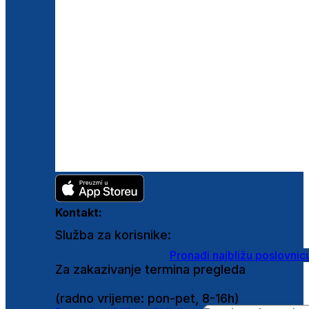
Kontakt:
Služba za korisnike:
shop@ghetaldus.hr
Pronađi najbližu poslovnic
Za zakazivanje termina pregleda
0800 222 025
(radno vrijeme: pon-pet, 8-16h)