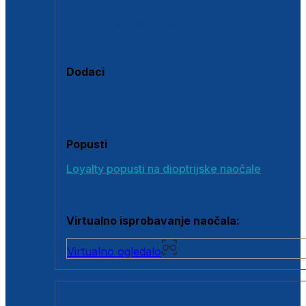
Polarizirane sunčane naočale
Fotokromatske sunčane naočale
Naočale s clip-on dodatkom
Dodaci
Dodaci za dioptrijske naočale
Poklon bonovi
Popusti
Loyalty popusti na dioptrijske naočale
Outlet dioptrijskih naočala
Virtualno isprobavanje naočala:
Virtualno ogledalo