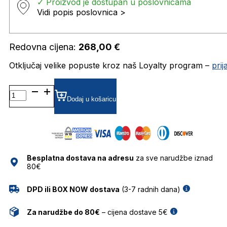
✓ Proizvod je dostupan u poslovnicama
Vidi popis poslovnica >
Redovna cijena:
268,00
€
Otključaj velike popuste kroz naš Loyalty program –
pri
TH1881 DIOPTRIJSKI
OKVIRI
Dodaj u košaricu
TOMMY
HILFIGER
količina
Besplatna dostava na adresu
za sve narudžbe iznad
80€
DPD ili BOX NOW dostava
(3-7 radnih dana)
Za narudžbe do 80€
– cijena dostave 5€