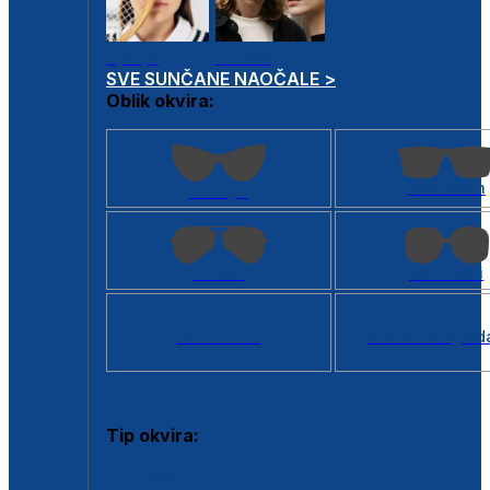
Dječje
Unisex
SVE SUNČANE NAOČALE >
Oblik okvira:
Kvadratan
Cat eye
Aviator
Četvrtasti
Svi oblici >
Virtualno ogled
Tip okvira:
Puni okvir