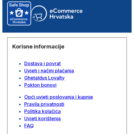
Korisne informacije
Dostava i povrat
Uvjeti i načini plaćanja
Ghetaldus Loyalty
Poklon bonovi
Opći uvjeti poslovanja i kupnje
Pravila privatnosti
Politika kolačića
Uvjeti korištenja
FAQ