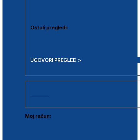
Estetska kirurgija i mali operativni zahvati
Aplikacija botoxa
Ostali pregledi:
Medicina rada
Sistematski pregled
UGOVORI PREGLED >
AKCIJE
Moj račun:
Prijava postojećeg korisnika
Registracija novog korisnika
Zaboravljena lozinka