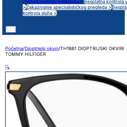
Pronađi najbližu polikliniku >
Besplatna kontrola 
>
Zakazivanje specijalističkog pregleda >
Bespla
Otvorena radna mjesta
kontrola sluha >
Početna
/
Dioptrijski okviri
/
TH1881 DIOPTRIJSKI OKVIRI
TOMMY HILFIGER
🔍