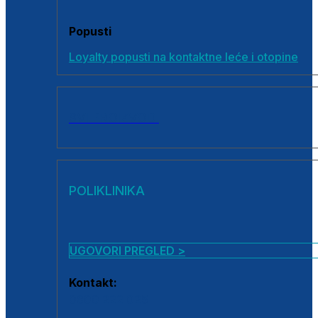
Popusti
Loyalty popusti na kontaktne leće i otopine
SVI PROIZVODI
POLIKLINIKA
UGOVORI PREGLED >
Kontakt:
0800 222 025