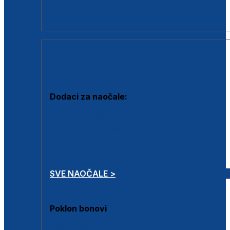
Dodaci za dioptrijske naočale
Poklon bonovi
DODACI
Dodaci za naočale:
Krpice za čišćenje
Kutijice za naočale
Sprejevi za čišćenje
Lančići za naočale
SVE NAOČALE >
Poklon bonovi
Poklon bonovi