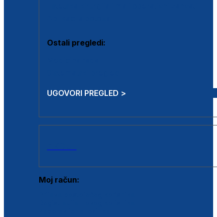
Estetska kirurgija i mali operativni zahvati
Aplikacija botoxa
Ostali pregledi:
Medicina rada
Sistematski pregled
UGOVORI PREGLED >
AKCIJE
Moj račun:
Prijava postojećeg korisnika
Registracija novog korisnika
Zaboravljena lozinka