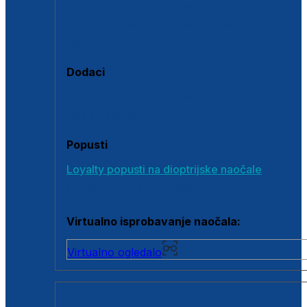
Polarizirane sunčane naočale
Fotokromatske sunčane naočale
Naočale s clip-on dodatkom
Dodaci
Dodaci za dioptrijske naočale
Poklon bonovi
Popusti
Loyalty popusti na dioptrijske naočale
Outlet dioptrijskih naočala
Virtualno isprobavanje naočala:
Virtualno ogledalo