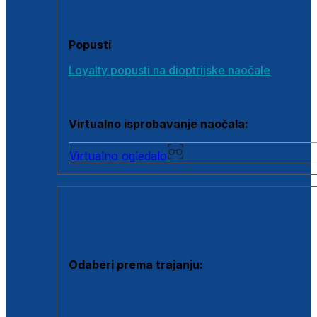
Poklon bonovi
Popusti
Loyalty popusti na dioptrijske naočale
Outlet dioptrijskih naočala
Virtualno isprobavanje naočala:
Virtualno ogledalo
KONTAKTNE LEĆE I OTOPINE
Odaberi prema trajanju:
Jednodnevne leće
Mjesečne leće