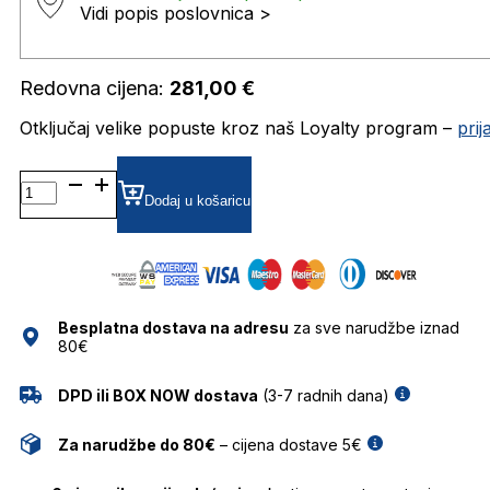
Vidi popis poslovnica >
Redovna cijena:
281,00
€
Otključaj velike popuste kroz naš Loyalty program –
pri
TH1982 DIOPTRIJSKI
OKVIRI
Dodaj u košaricu
TOMMY
HILFIGER
količina
Besplatna dostava na adresu
za sve narudžbe iznad
80€
DPD ili BOX NOW dostava
(3-7 radnih dana)
Za narudžbe do 80€
– cijena dostave 5€