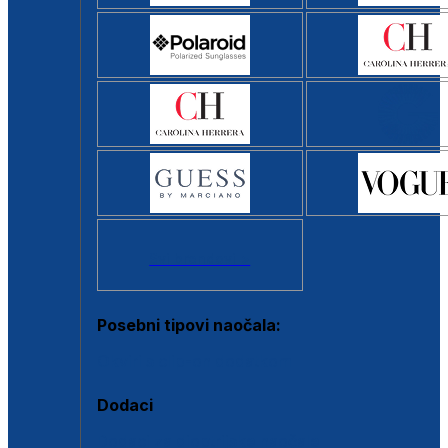
Svi brendovi >
Posebni tipovi naočala:
Okviri s clip-on dodatkom
Dodaci
Dodaci za dioptrijske naočale