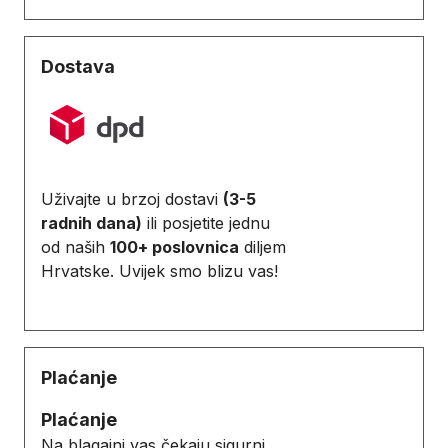
Dostava
Uživajte u brzoj dostavi
(3-5
radnih dana)
ili posjetite jednu
od naših
100+ poslovnica
diljem
Hrvatske. Uvijek smo blizu vas!
Plaćanje
Plaćanje
Na blagajni vas čekaju sigurni