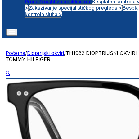
Pronađi najbližu polikliniku >
Besplatna kontrola 
>
Zakazivanje specijalističkog pregleda >
Bespla
Otvorena radna mjesta
kontrola sluha >
Početna
/
Dioptrijski okviri
/
TH1982 DIOPTRIJSKI OKVIRI
TOMMY HILFIGER
🔍