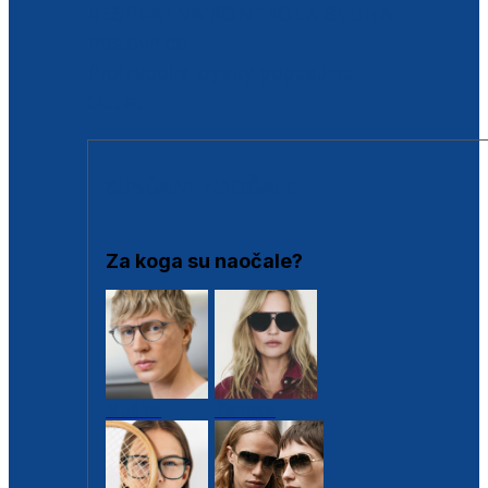
BESPLATNA KONTROLA SLUHA
Poslovnice
Proizvodi s loyalty popustima
Outlet
SUNČANE NAOČALE
Za koga su naočale?
Muške
Ženske