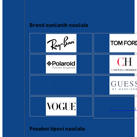
Clip-on
Poluokvir
Brend sunčanih naočala
Svi brendovi
Posebni tipovi naočala: