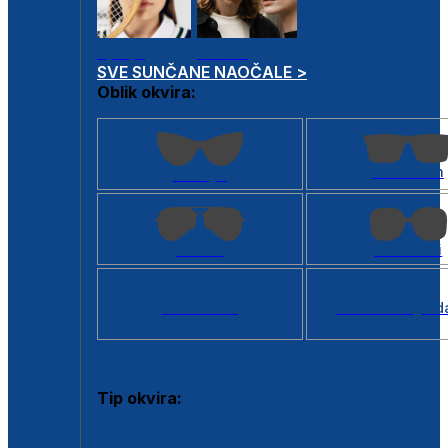
Dječje
Unisex
SVE SUNČANE NAOČALE >
Oblik okvira:
Kvadratan
Cat eye
Aviator
Četvrtasti
Svi oblici >
Virtualno ogled
Tip okvira:
Puni okvir