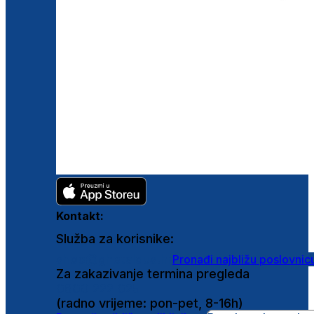
Kontakt:
Služba za korisnike:
shop@ghetaldus.hr
Pronađi najbližu poslovnic
Za zakazivanje termina pregleda
0800 222 025
(radno vrijeme: pon-pet, 8-16h)