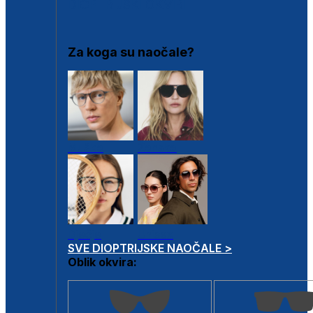
DIOPTRIJSKI OKVIRI
Za koga su naočale?
Muške
Ženske
Dječje
Unisex
SVE DIOPTRIJSKE NAOČALE >
Oblik okvira: