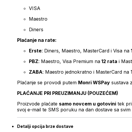
VISA
Maestro
Diners
Plaćanje na rate:
Erste
: Diners, Maestro, MasterCard i Visa na
PBZ
: Maestro, Visa Premium na
12 rata
i Mas
ZABA
: Maestro jednokratno i MasterCard na 
Plaćanje se provodi putem
Monri WSPay
sustava z
PLAĆANJE PRI PREUZIMANJU (POUZEĆEM)
Proizvode plaćate
samo novcem u gotovini
tek pr
svoj e-mail te SMS poruku na dan dostave sa svim 
Detalji opcija brze dostave