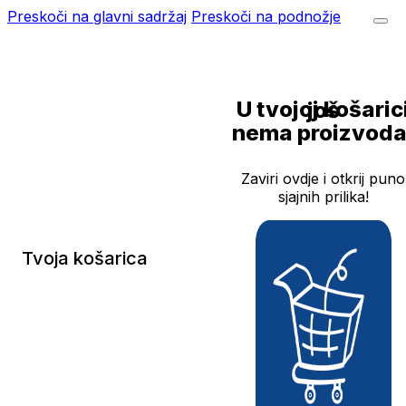
Preskoči na glavni sadržaj
Preskoči na podnožje
U tvojoj košarici još
nema proizvoda
Zaviri ovdje i otkrij puno
sjajnih prilika!
Tvoja košarica