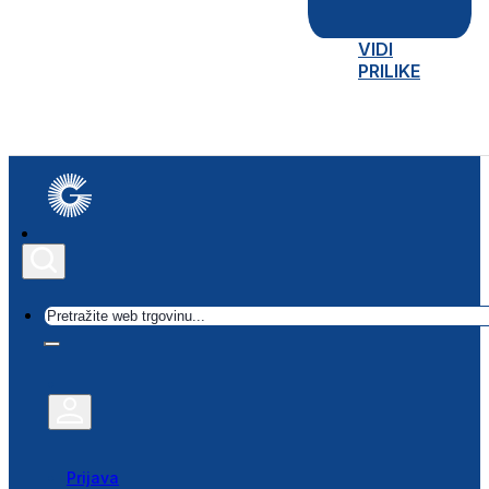
VIDI
PRILIKE
Traži
Prijava