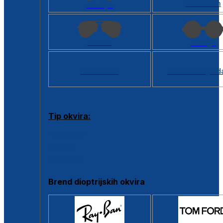
Kvadratan
Cat eye
Aviator
Okrugli
Svi oblici >
Virtualno ogled
Tip okvira:
Puni okvir
Clip-on
Poluokvir
Brend dioptrijskih okvira