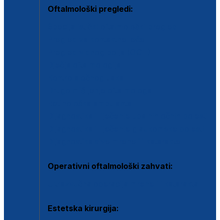
Oftalmološki pregledi:
Specijalistički oftalmološki pregled
Pregled za kontaktne leće
Pregled vidnog polja (OCT)
Dječja oftalmologija
Kontrola očnog tlaka
Drugo mišljenje oftalmologa
Retinološka ambulanta
Dijagnostika i liječenje upalnih očnih bolesti
Dijagnostika i liječenje glaukomske bolesti
Dijagnostika sive mrene ili katarakte
Operativni oftalmološki zahvati:
Ultrazvučna operacija mrene ili katarakta
Estetska kirurgija: