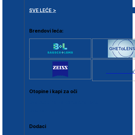
SVE LEĆE >
Brendovi leća:
SVI BRANDOV
Otopine i kapi za oči
Sve otopine za kontaktne leće
Sve kapi za oči
Dodaci