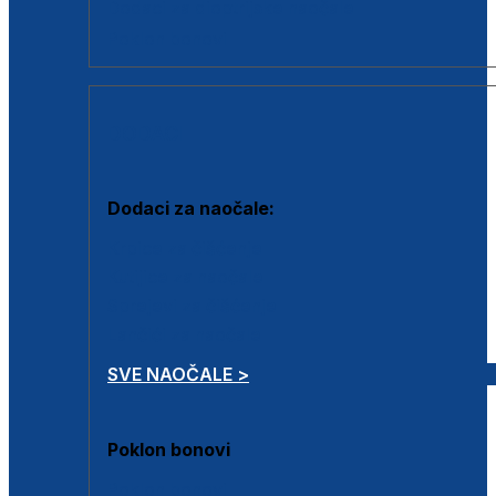
Dodaci za dioptrijske naočale
Poklon bonovi
DODACI
Dodaci za naočale:
Krpice za čišćenje
Kutijice za naočale
Sprejevi za čišćenje
Lančići za naočale
SVE NAOČALE >
Poklon bonovi
Poklon bonovi