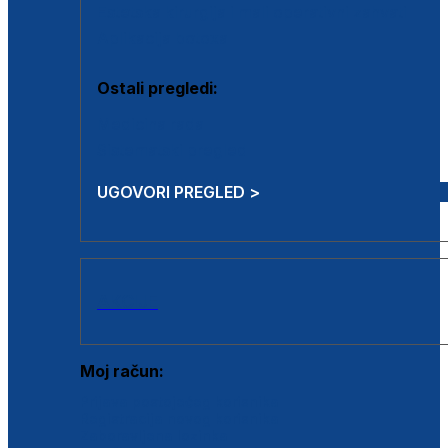
Estetska kirurgija i mali operativni zahvati
Aplikacija botoxa
Ostali pregledi:
Medicina rada
Sistematski pregled
UGOVORI PREGLED >
AKCIJE
Moj račun:
Prijava postojećeg korisnika
Registracija novog korisnika
Zaboravljena lozinka