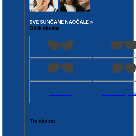
Dječje
Unisex
SVE SUNČANE NAOČALE >
Oblik okvira:
Kvadratan
Cat eye
Aviator
Četvrtasti
Svi oblici >
Virtualno ogled
Tip okvira:
Puni okvir