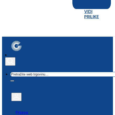
VIDI
PRILIKE
Traži
Prijava