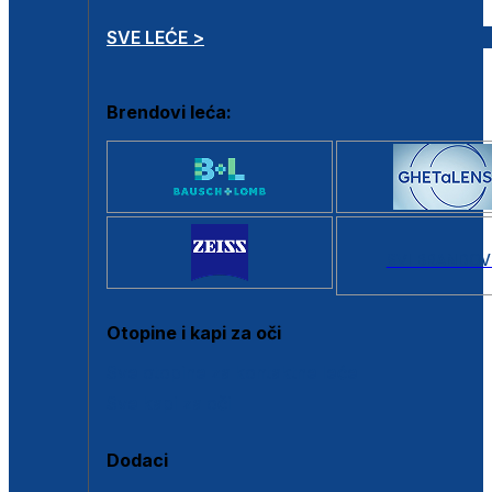
SVE LEĆE >
Brendovi leća:
SVI BRANDOV
Otopine i kapi za oči
Sve otopine za kontaktne leće
Sve kapi za oči
Dodaci