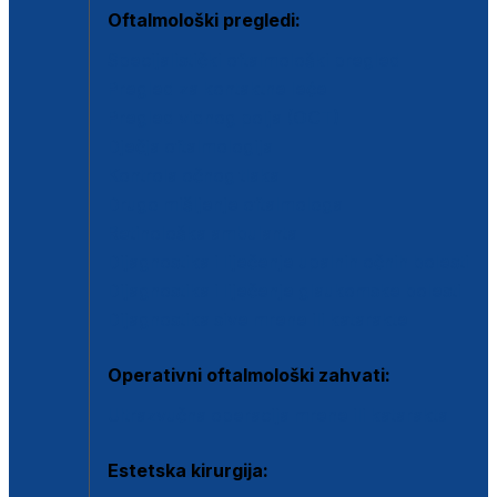
Oftalmološki pregledi:
Specijalistički oftalmološki pregled
Pregled za kontaktne leće
Pregled vidnog polja (OCT)
Dječja oftalmologija
Kontrola očnog tlaka
Drugo mišljenje oftalmologa
Retinološka ambulanta
Dijagnostika i liječenje upalnih očnih bolesti
Dijagnostika i liječenje glaukomske bolesti
Dijagnostika sive mrene ili katarakte
Operativni oftalmološki zahvati:
Ultrazvučna operacija mrene ili katarakta
Estetska kirurgija: