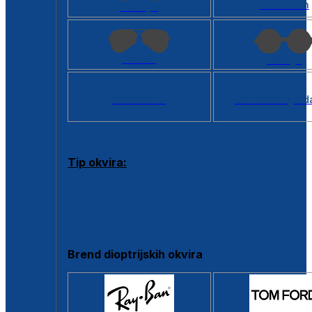
Kvadratan
Cat eye
Aviator
Okrugli
Svi oblici >
Virtualno ogled
Tip okvira:
Puni okvir
Clip-on
Poluokvir
Brend dioptrijskih okvira