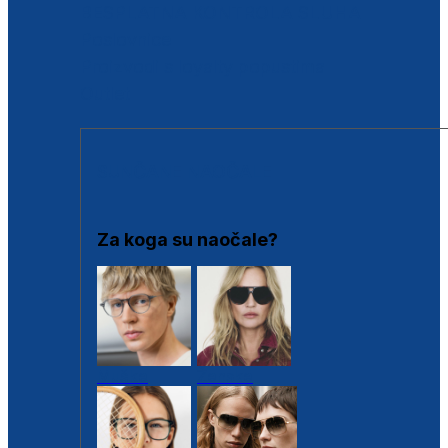
BESPLATNA KONTROLA SLUHA
Poslovnice
Proizvodi s loyalty popustima
Outlet
SUNČANE NAOČALE
Za koga su naočale?
Muške
Ženske