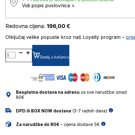
Vidi popis poslovnica >
Redovna cijena:
196,00
€
Otključaj velike popuste kroz naš Loyalty program –
pri
TIENES DIOPTRIJSKI
OKVIRI
Dodaj u košaricu
JISCO
količina
Besplatna dostava na adresu
za sve narudžbe iznad
80€
DPD ili BOX NOW dostava
(3-7 radnih dana)
Za narudžbe do 80€
– cijena dostave 5€