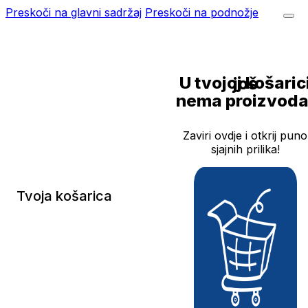
Preskoči na glavni sadržaj
Preskoči na podnožje
U tvojoj košarici još
nema proizvoda
Zaviri ovdje i otkrij puno
sjajnih prilika!
Tvoja košarica