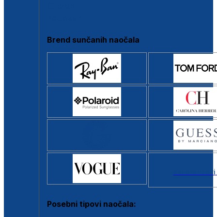
Clip-on
Poluokvir
Brend sunčanih naočala
Svi brendovi
Posebni tipovi naočala: