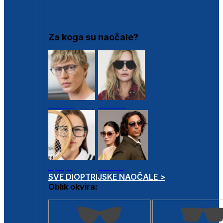
DIOPTRIJSKI OKVIRI
Za koga su naočale?
Muške
Ženske
Dječje
Unisex
SVE DIOPTRIJSKE NAOČALE >
Oblik okvira: