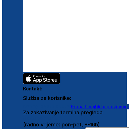
Kontakt:
Služba za korisnike:
shop@ghetaldus.hr
Pronađi najbližu poslovnic
Za zakazivanje termina pregleda
0800 222 025
(radno vrijeme: pon-pet, 8-16h)