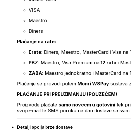
VISA
Maestro
Diners
Plaćanje na rate:
Erste
: Diners, Maestro, MasterCard i Visa na
PBZ
: Maestro, Visa Premium na
12 rata
i Mas
ZABA
: Maestro jednokratno i MasterCard na 
Plaćanje se provodi putem
Monri WSPay
sustava z
PLAĆANJE PRI PREUZIMANJU (POUZEĆEM)
Proizvode plaćate
samo novcem u gotovini
tek pr
svoj e-mail te SMS poruku na dan dostave sa svim 
Detalji opcija brze dostave