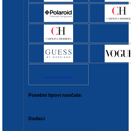
Svi brendovi >
Posebni tipovi naočala:
Okviri s clip-on dodatkom
Dodaci
Dodaci za dioptrijske naočale