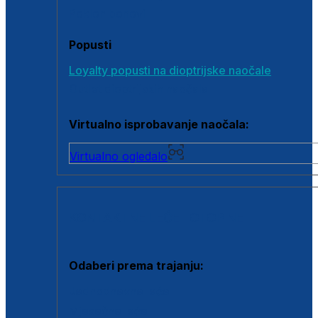
Poklon bonovi
Popusti
Loyalty popusti na dioptrijske naočale
Outlet dioptrijskih naočala
Virtualno isprobavanje naočala:
Virtualno ogledalo
KONTAKTNE LEĆE I OTOPINE
Odaberi prema trajanju:
Jednodnevne leće
Mjesečne leće