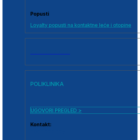
Popusti
Loyalty popusti na kontaktne leće i otopine
SVI PROIZVODI
POLIKLINIKA
UGOVORI PREGLED >
Kontakt:
0800 222 025