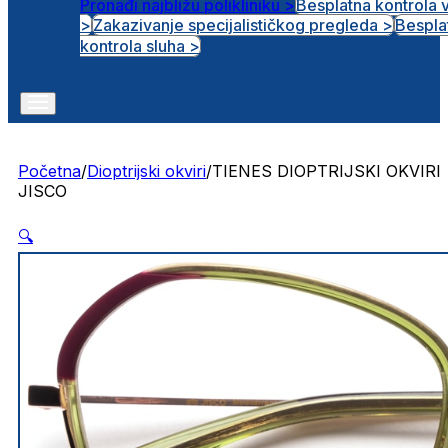
Pronađi najbližu polikliniku >
Besplatna kontrola 
>
Zakazivanje specijalističkog pregleda >
Bespla
Otvorena radna mjesta
kontrola sluha >
Početna
/
Dioptrijski okviri
/
TIENES DIOPTRIJSKI OKVIRI
JISCO
🔍