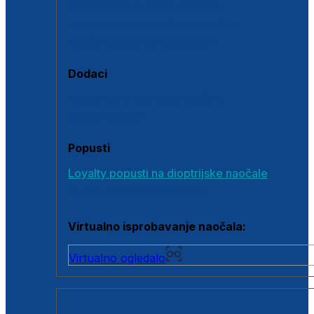
Polarizirane sunčane naočale
Fotokromatske sunčane naočale
Naočale s clip-on dodatkom
Dodaci
Dodaci za dioptrijske naočale
Poklon bonovi
Popusti
Loyalty popusti na dioptrijske naočale
Outlet dioptrijskih naočala
Virtualno isprobavanje naočala:
Virtualno ogledalo