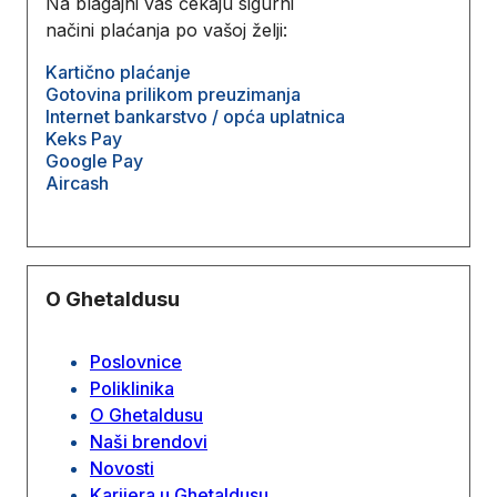
Na blagajni vas čekaju sigurni
načini plaćanja po vašoj želji:
Kartično plaćanje
Gotovina prilikom preuzimanja
Internet bankarstvo / opća uplatnica
Keks Pay
Google Pay
Aircash
O Ghetaldusu
Poslovnice
Poliklinika
O Ghetaldusu
Naši brendovi
Novosti
Karijera u Ghetaldusu