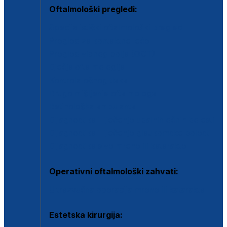
Oftalmološki pregledi:
Specijalistički oftalmološki pregled
Pregled za kontaktne leće
Pregled vidnog polja (OCT)
Dječja oftalmologija
Kontrola očnog tlaka
Drugo mišljenje oftalmologa
Retinološka ambulanta
Dijagnostika i liječenje upalnih očnih bolesti
Dijagnostika i liječenje glaukomske bolesti
Dijagnostika sive mrene ili katarakte
Operativni oftalmološki zahvati:
Ultrazvučna operacija mrene ili katarakta
Estetska kirurgija: