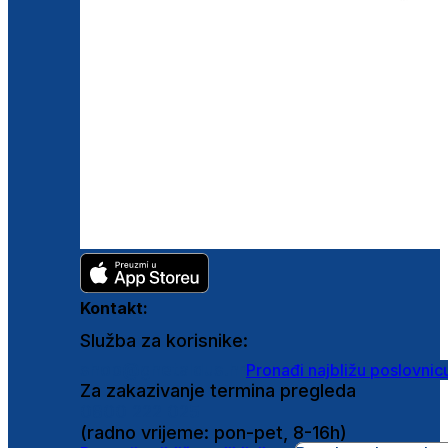
Kontakt:
Služba za korisnike:
shop@ghetaldus.hr
Pronađi najbližu poslovnic
Za zakazivanje termina pregleda
0800 222 025
(radno vrijeme: pon-pet, 8-16h)