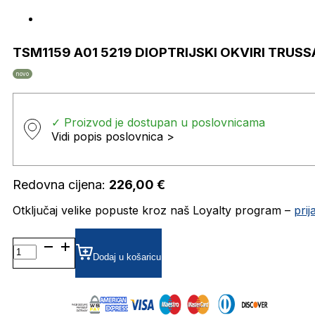
TSM1159 A01 5219 DIOPTRIJSKI OKVIRI TRUSS
novo
✓ Proizvod je dostupan u poslovnicama
Vidi popis poslovnica >
Redovna cijena:
226,00
€
Otključaj velike popuste kroz naš Loyalty program –
pri
TSM1159
A01
Dodaj u košaricu
5219
DIOPTRIJSKI
OKVIRI
TRUSSARDI