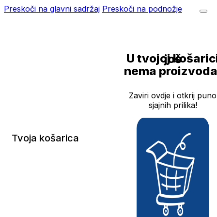
Preskoči na glavni sadržaj
Preskoči na podnožje
U tvojoj košarici još
nema proizvoda
Zaviri ovdje i otkrij puno
sjajnih prilika!
Tvoja košarica