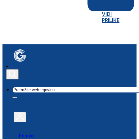
VIDI
PRILIKE
Traži
Prijava