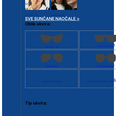
Dječje
Unisex
SVE SUNČANE NAOČALE >
Oblik okvira:
Kvadratan
Cat eye
Aviator
Četvrtasti
Svi oblici >
Virtualno ogled
Tip okvira:
Puni okvir