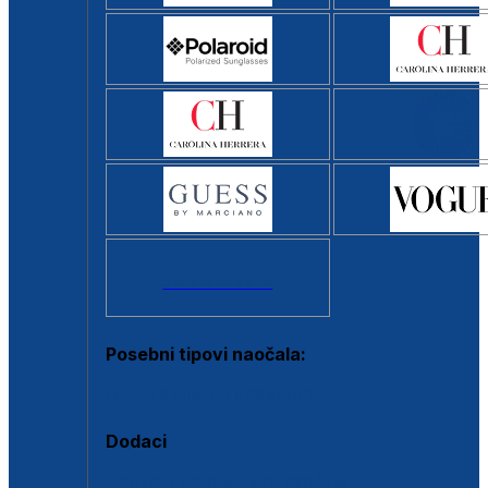
Svi brendovi >
Posebni tipovi naočala:
Okviri s clip-on dodatkom
Dodaci
Dodaci za dioptrijske naočale