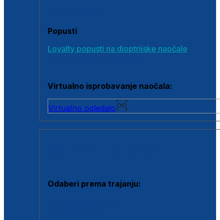
Poklon bonovi
Popusti
Loyalty popusti na dioptrijske naočale
Outlet dioptrijskih naočala
Virtualno isprobavanje naočala:
Virtualno ogledalo
KONTAKTNE LEĆE I OTOPINE
Odaberi prema trajanju:
Jednodnevne leće
Mjesečne leće