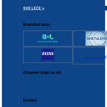
SVE LEĆE >
Brendovi leća:
SVI BRANDOV
Otopine i kapi za oči
Sve otopine za kontaktne leće
Sve kapi za oči
Dodaci