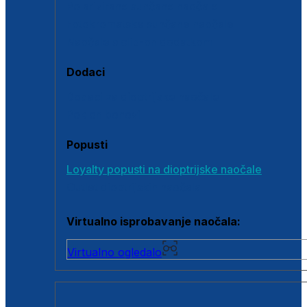
Polarizirane sunčane naočale
Fotokromatske sunčane naočale
Naočale s clip-on dodatkom
Dodaci
Dodaci za dioptrijske naočale
Poklon bonovi
Popusti
Loyalty popusti na dioptrijske naočale
Outlet dioptrijskih naočala
Virtualno isprobavanje naočala:
Virtualno ogledalo