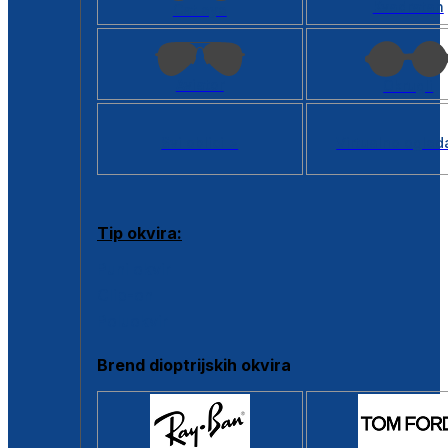
Kvadratan
Cat eye
Aviator
Okrugli
Svi oblici >
Virtualno ogled
Tip okvira:
Puni okvir
Clip-on
Poluokvir
Brend dioptrijskih okvira