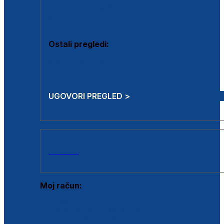
Estetska kirurgija i mali operativni zahvati
Aplikacija botoxa
Ostali pregledi:
Medicina rada
Sistematski pregled
UGOVORI PREGLED >
AKCIJE
Moj račun:
Prijava postojećeg korisnika
Registracija novog korisnika
Zaboravljena lozinka