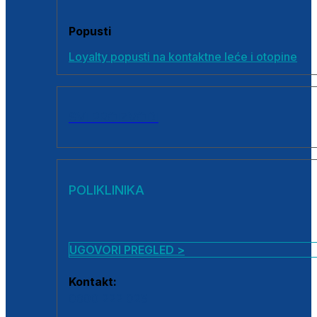
Popusti
Loyalty popusti na kontaktne leće i otopine
SVI PROIZVODI
POLIKLINIKA
UGOVORI PREGLED >
Kontakt:
0800 222 025