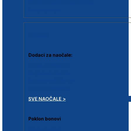
Dodaci za dioptrijske naočale
Poklon bonovi
DODACI
Dodaci za naočale:
Krpice za čišćenje
Kutijice za naočale
Sprejevi za čišćenje
Lančići za naočale
SVE NAOČALE >
Poklon bonovi
Poklon bonovi