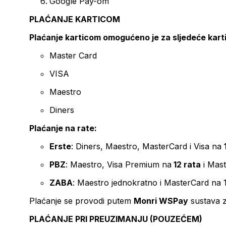
Google Pay-om
PLAĆANJE KARTICOM
Plaćanje karticom omogućeno je za sljedeće kart
Master Card
VISA
Maestro
Diners
Plaćanje na rate:
Erste
: Diners, Maestro, MasterCard i Visa na
PBZ
: Maestro, Visa Premium na
12 rata
i Mas
ZABA
: Maestro jednokratno i MasterCard na 
Plaćanje se provodi putem
Monri WSPay
sustava z
PLAĆANJE PRI PREUZIMANJU (POUZEĆEM)