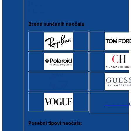
Clip-on
Poluokvir
Brend sunčanih naočala
Svi brendovi
Posebni tipovi naočala: