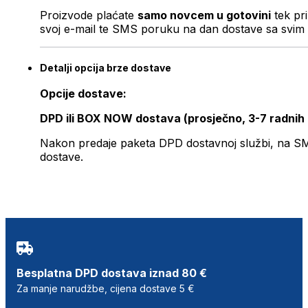
Proizvode plaćate
samo novcem u gotovini
tek pr
svoj e-mail te SMS poruku na dan dostave sa svim 
Detalji opcija brze dostave
Opcije dostave:
DPD ili BOX NOW dostava (prosječno, 3-7 radnih
Nakon predaje paketa DPD dostavnoj službi, na SMS 
dostave.
Besplatna DPD dostava iznad 80 €
Za manje narudžbe, cijena dostave 5 €