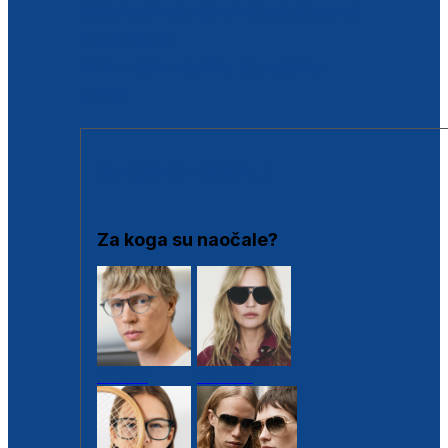
BESPLATNA KONTROLA SLUHA
Poslovnice
Proizvodi s loyalty popustima
Outlet
SUNČANE NAOČALE
Za koga su naočale?
Muške
Ženske