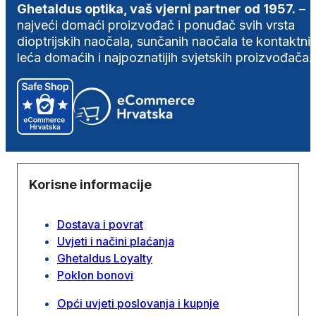
Ghetaldus optika, vaš vjerni partner od 1957.
–
najveći domaći proizvođač i ponuđač svih vrsta
dioptrijskih naočala, sunčanih naočala te kontaktni
leća domaćih i najpoznatijih svjetskih proizvođača.
Korisne informacije
Dostava i povrat
Uvjeti i načini plaćanja
Ghetaldus Loyalty
Poklon bonovi
Opći uvjeti poslovanja i kupnje