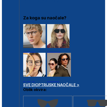
DIOPTRIJSKI OKVIRI
Za koga su naočale?
Muške
Ženske
Dječje
Unisex
SVE DIOPTRIJSKE NAOČALE >
Oblik okvira: