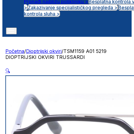
Pronađi najbližu polikliniku >
Besplatna kontrola 
>
Zakazivanje specijalističkog pregleda >
Bespla
Otvorena radna mjesta
kontrola sluha >
Početna
/
Dioptrijski okviri
/
TSM1159 A01 5219
DIOPTRIJSKI OKVIRI TRUSSARDI
🔍