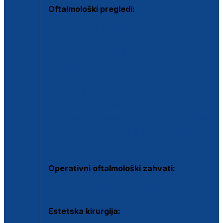
Oftalmološki pregledi:
Specijalistički oftalmološki pregled
Pregled za kontaktne leće
Pregled vidnog polja (OCT)
Dječja oftalmologija
Kontrola očnog tlaka
Drugo mišljenje oftalmologa
Retinološka ambulanta
Dijagnostika i liječenje upalnih očnih bolesti
Dijagnostika i liječenje glaukomske bolesti
Dijagnostika sive mrene ili katarakte
Operativni oftalmološki zahvati:
Ultrazvučna operacija mrene ili katarakta
Estetska kirurgija: