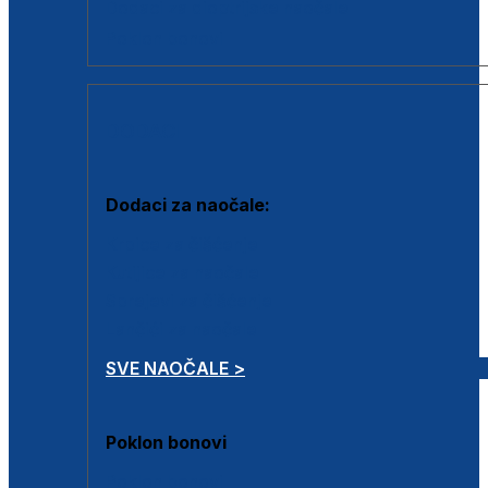
Dodaci za dioptrijske naočale
Poklon bonovi
DODACI
Dodaci za naočale:
Krpice za čišćenje
Kutijice za naočale
Sprejevi za čišćenje
Lančići za naočale
SVE NAOČALE >
Poklon bonovi
Poklon bonovi