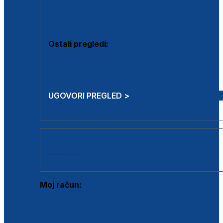
Estetska kirurgija i mali operativni zahvati
Aplikacija botoxa
Ostali pregledi:
Medicina rada
Sistematski pregled
UGOVORI PREGLED >
AKCIJE
Moj račun:
Prijava postojećeg korisnika
Registracija novog korisnika
Zaboravljena lozinka