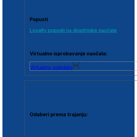
Poklon bonovi
Popusti
Loyalty popusti na dioptrijske naočale
Outlet dioptrijskih naočala
Virtualno isprobavanje naočala:
Virtualno ogledalo
KONTAKTNE LEĆE I OTOPINE
Odaberi prema trajanju:
Jednodnevne leće
Mjesečne leće