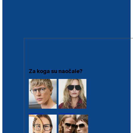
BESPLATNA KONTROLA SLUHA
Poslovnice
Proizvodi s loyalty popustima
Outlet
SUNČANE NAOČALE
Za koga su naočale?
Muške
Ženske