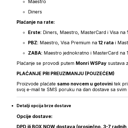
Maestro
Diners
Plaćanje na rate:
Erste
: Diners, Maestro, MasterCard i Visa na
PBZ
: Maestro, Visa Premium na
12 rata
i Mas
ZABA
: Maestro jednokratno i MasterCard na 
Plaćanje se provodi putem
Monri WSPay
sustava z
PLAĆANJE PRI PREUZIMANJU (POUZEĆEM)
Proizvode plaćate
samo novcem u gotovini
tek pr
svoj e-mail te SMS poruku na dan dostave sa svim 
Detalji opcija brze dostave
Opcije dostave:
DPD ili BOX NOW dostava (prosječno, 3-7 radnih