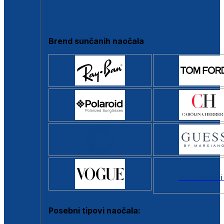
Clip-on
Poluokvir
Brend sunčanih naočala
Svi brendovi
Posebni tipovi naočala: