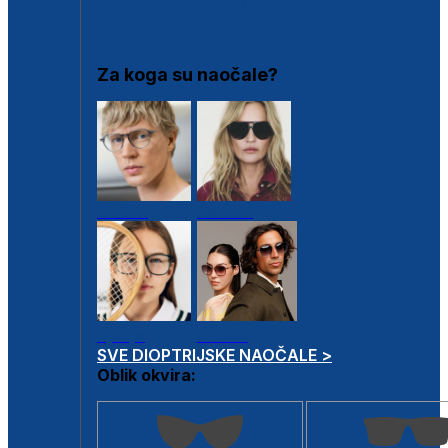
DIOPTRIJSKI OKVIRI
Za koga su naočale?
Muške
Ženske
Dječje
Unisex
SVE DIOPTRIJSKE NAOČALE >
Oblik okvira: