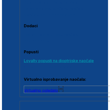
Polarizirane sunčane naočale
Fotokromatske sunčane naočale
Naočale s clip-on dodatkom
Dodaci
Dodaci za dioptrijske naočale
Poklon bonovi
Popusti
Loyalty popusti na dioptrijske naočale
Outlet dioptrijskih naočala
Virtualno isprobavanje naočala:
Virtualno ogledalo