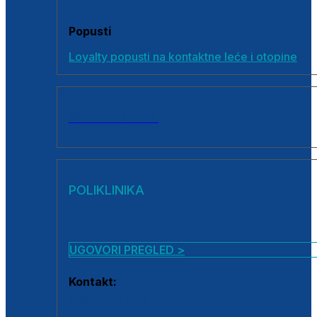
Popusti
Loyalty popusti na kontaktne leće i otopine
SVI PROIZVODI
POLIKLINIKA
UGOVORI PREGLED >
Kontakt:
0800 222 025