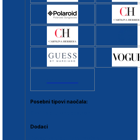
Svi brendovi >
Posebni tipovi naočala:
Okviri s clip-on dodatkom
Dodaci
Dodaci za dioptrijske naočale