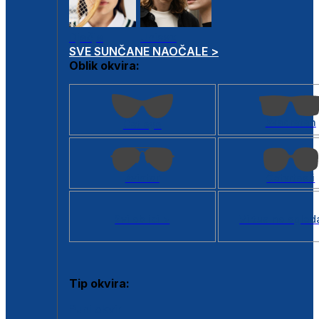
Dječje
Unisex
SVE SUNČANE NAOČALE >
Oblik okvira:
Kvadratan
Cat eye
Aviator
Četvrtasti
Svi oblici >
Virtualno ogled
Tip okvira:
Puni okvir