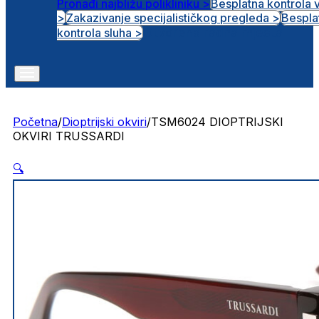
Pronađi najbližu polikliniku >
Besplatna kontrola 
>
Zakazivanje specijalističkog pregleda >
Bespla
Otvorena radna mjesta
kontrola sluha >
Početna
/
Dioptrijski okviri
/
TSM6024 DIOPTRIJSKI
OKVIRI TRUSSARDI
🔍