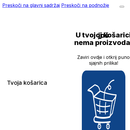
Preskoči na glavni sadržaj
Preskoči na podnožje
U tvojoj košarici još
nema proizvoda
Zaviri ovdje i otkrij puno
sjajnih prilika!
Tvoja košarica