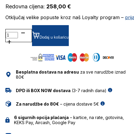
Redovna cijena:
258,00
€
Otključaj velike popuste kroz naš Loyalty program –
pri
TSM6024 DIOPTRIJSKI
OKVIRI
Dodaj u košaricu
TRUSSARDI
količina
Besplatna dostava na adresu
za sve narudžbe iznad
80€
DPD ili BOX NOW dostava
(3-7 radnih dana)
Za narudžbe do 80€
– cijena dostave 5€
6 sigurnih opcija plaćanja
– kartice, na rate, gotovina,
KEKS Pay, Aircash, Google Pay