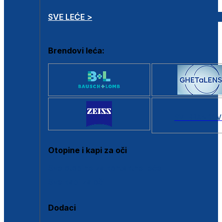
SVE LEĆE >
Brendovi leća:
SVI BRANDOV
Otopine i kapi za oči
Sve otopine za kontaktne leće
Sve kapi za oči
Dodaci