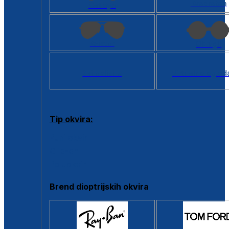
Kvadratan
Cat eye
Aviator
Okrugli
Svi oblici >
Virtualno ogled
Tip okvira:
Puni okvir
Clip-on
Poluokvir
Brend dioptrijskih okvira