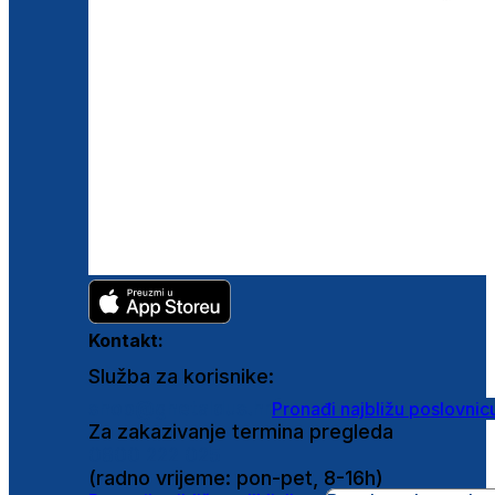
Kontakt:
Služba za korisnike:
shop@ghetaldus.hr
Pronađi najbližu poslovnic
Za zakazivanje termina pregleda
0800 222 025
(radno vrijeme: pon-pet, 8-16h)