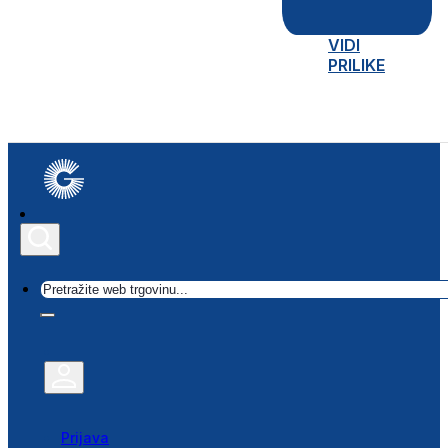
VIDI
PRILIKE
Traži
Prijava