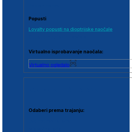
Poklon bonovi
Popusti
Loyalty popusti na dioptrijske naočale
Outlet dioptrijskih naočala
Virtualno isprobavanje naočala:
Virtualno ogledalo
KONTAKTNE LEĆE I OTOPINE
Odaberi prema trajanju:
Jednodnevne leće
Mjesečne leće