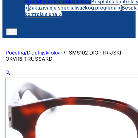
Pronađi najbližu polikliniku >
Besplatna kontrola 
>
Zakazivanje specijalističkog pregleda >
Bespla
Otvorena radna mjesta
kontrola sluha >
Početna
/
Dioptrijski okviri
/
TSM6102 DIOPTRIJSKI
OKVIRI TRUSSARDI
🔍