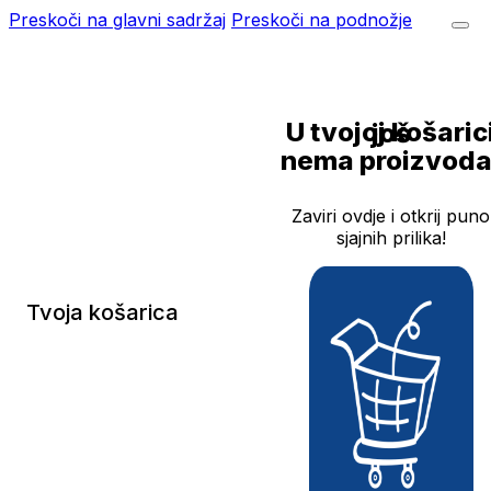
Preskoči na glavni sadržaj
Preskoči na podnožje
U tvojoj košarici još
nema proizvoda
Zaviri ovdje i otkrij puno
sjajnih prilika!
Tvoja košarica