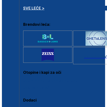
SVE LEĆE >
Brendovi leća:
SVI BRANDOV
Otopine i kapi za oči
Sve otopine za kontaktne leće
Sve kapi za oči
Dodaci