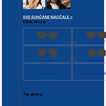
Dječje
Unisex
SVE SUNČANE NAOČALE >
Oblik okvira:
Kvadratan
Cat eye
Aviator
Četvrtasti
Svi oblici >
Virtualno ogled
Tip okvira:
Puni okvir