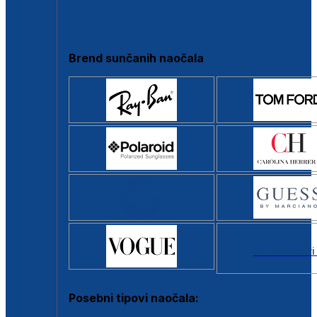
Clip-on
Poluokvir
Brend sunčanih naočala
Svi brendovi
Posebni tipovi naočala: