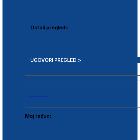
Estetska kirurgija i mali operativni zahvati
Aplikacija botoxa
Ostali pregledi:
Medicina rada
Sistematski pregled
UGOVORI PREGLED >
AKCIJE
Moj račun:
Prijava postojećeg korisnika
Registracija novog korisnika
Zaboravljena lozinka