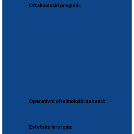
Oftalmološki pregledi:
Specijalistički oftalmološki pregled
Pregled za kontaktne leće
Pregled vidnog polja (OCT)
Dječja oftalmologija
Kontrola očnog tlaka
Drugo mišljenje oftalmologa
Retinološka ambulanta
Dijagnostika i liječenje upalnih očnih bolesti
Dijagnostika i liječenje glaukomske bolesti
Dijagnostika sive mrene ili katarakte
Operativni oftalmološki zahvati:
Ultrazvučna operacija mrene ili katarakta
Estetska kirurgija: