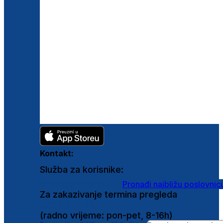
Kontakt:
Služba za korisnike:
shop@ghetaldus.hr
Pronađi najbližu poslovnic
Za zakazivanje termina pregleda
0800 222 025
(radno vrijeme: pon-pet, 8-16h)