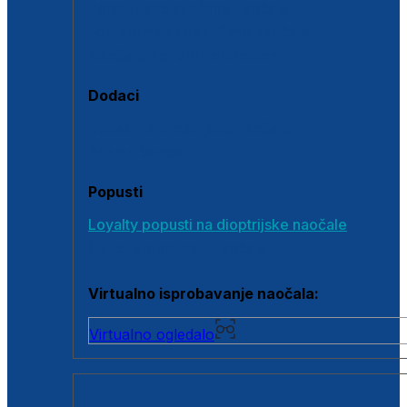
Polarizirane sunčane naočale
Fotokromatske sunčane naočale
Naočale s clip-on dodatkom
Dodaci
Dodaci za dioptrijske naočale
Poklon bonovi
Popusti
Loyalty popusti na dioptrijske naočale
Outlet dioptrijskih naočala
Virtualno isprobavanje naočala:
Virtualno ogledalo