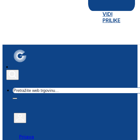
VIDI
PRILIKE
Traži
Prijava