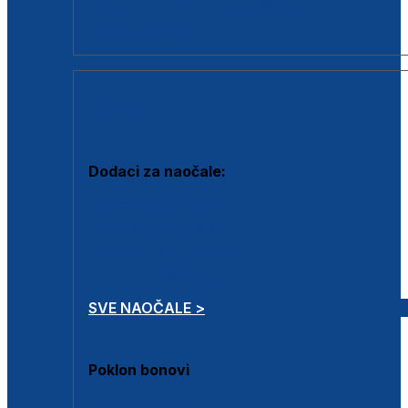
Dodaci za dioptrijske naočale
Poklon bonovi
DODACI
Dodaci za naočale:
Krpice za čišćenje
Kutijice za naočale
Sprejevi za čišćenje
Lančići za naočale
SVE NAOČALE >
Poklon bonovi
Poklon bonovi