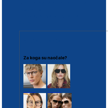
BESPLATNA KONTROLA SLUHA
Poslovnice
Proizvodi s loyalty popustima
Outlet
SUNČANE NAOČALE
Za koga su naočale?
Muške
Ženske