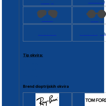
Kvadratan
Cat eye
Aviator
Okrugli
Svi oblici >
Virtualno ogled
Tip okvira:
Puni okvir
Clip-on
Poluokvir
Brend dioptrijskih okvira