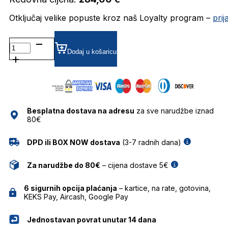
Otključaj velike popuste kroz naš Loyalty program –
pri
TSM6102 DIOPTRIJSKI
OKVIRI
Dodaj u košaricu
TRUSSARDI
količina
Besplatna dostava na adresu
za sve narudžbe iznad
80€
DPD ili BOX NOW dostava
(3-7 radnih dana)
Za narudžbe do 80€
– cijena dostave 5€
6 sigurnih opcija plaćanja
– kartice, na rate, gotovina,
KEKS Pay, Aircash, Google Pay
Jednostavan povrat unutar 14 dana