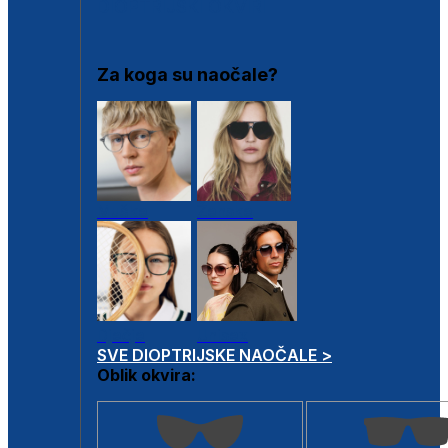
DIOPTRIJSKI OKVIRI
Za koga su naočale?
Muške
Ženske
Dječje
Unisex
SVE DIOPTRIJSKE NAOČALE >
Oblik okvira: