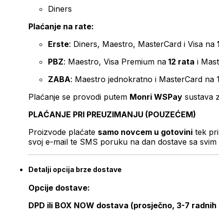
Diners
Plaćanje na rate:
Erste
: Diners, Maestro, MasterCard i Visa na
PBZ
: Maestro, Visa Premium na
12 rata
i Mas
ZABA
: Maestro jednokratno i MasterCard na 
Plaćanje se provodi putem
Monri WSPay
sustava z
PLAĆANJE PRI PREUZIMANJU (POUZEĆEM)
Proizvode plaćate
samo novcem u gotovini
tek pr
svoj e-mail te SMS poruku na dan dostave sa svim 
Detalji opcija brze dostave
Opcije dostave:
DPD ili BOX NOW dostava (prosječno, 3-7 radnih