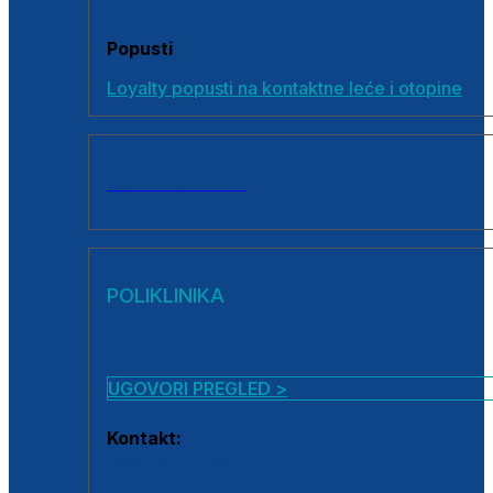
Popusti
Loyalty popusti na kontaktne leće i otopine
SVI PROIZVODI
POLIKLINIKA
UGOVORI PREGLED >
Kontakt:
0800 222 025