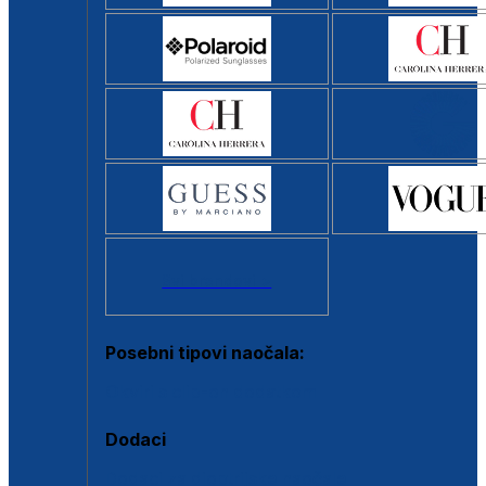
Svi brendovi >
Posebni tipovi naočala:
Okviri s clip-on dodatkom
Dodaci
Dodaci za dioptrijske naočale