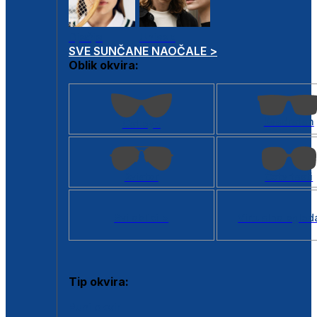
Dječje
Unisex
SVE SUNČANE NAOČALE >
Oblik okvira:
Kvadratan
Cat eye
Aviator
Četvrtasti
Svi oblici >
Virtualno ogled
Tip okvira:
Puni okvir