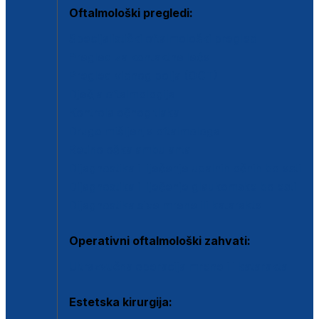
Oftalmološki pregledi:
Specijalistički oftalmološki pregled
Pregled za kontaktne leće
Pregled vidnog polja (OCT)
Dječja oftalmologija
Kontrola očnog tlaka
Drugo mišljenje oftalmologa
Retinološka ambulanta
Dijagnostika i liječenje upalnih očnih bolesti
Dijagnostika i liječenje glaukomske bolesti
Dijagnostika sive mrene ili katarakte
Operativni oftalmološki zahvati:
Ultrazvučna operacija mrene ili katarakta
Estetska kirurgija: