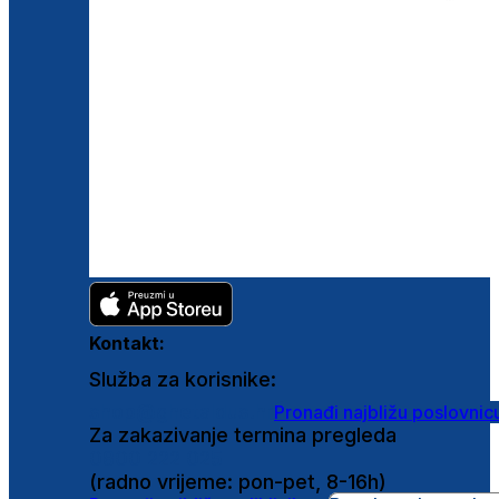
Kontakt:
Služba za korisnike:
shop@ghetaldus.hr
Pronađi najbližu poslovnic
Za zakazivanje termina pregleda
0800 222 025
(radno vrijeme: pon-pet, 8-16h)