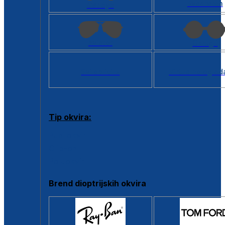
Kvadratan
Cat eye
Aviator
Okrugli
Svi oblici >
Virtualno ogled
Tip okvira:
Puni okvir
Clip-on
Poluokvir
Brend dioptrijskih okvira