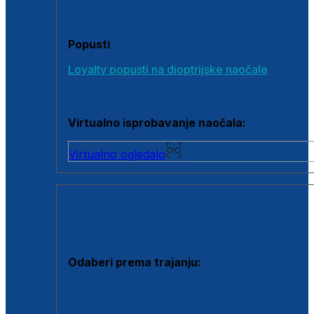
Poklon bonovi
Popusti
Loyalty popusti na dioptrijske naočale
Outlet dioptrijskih naočala
Virtualno isprobavanje naočala:
Virtualno ogledalo
KONTAKTNE LEĆE I OTOPINE
Odaberi prema trajanju:
Jednodnevne leće
Mjesečne leće