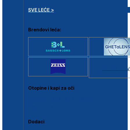
SVE LEĆE >
Brendovi leća:
SVI BRANDOV
Otopine i kapi za oči
Sve otopine za kontaktne leće
Sve kapi za oči
Dodaci