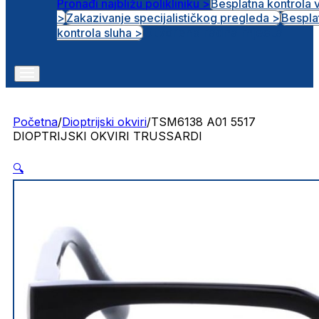
Pronađi najbližu polikliniku >
Besplatna kontrola 
>
Zakazivanje specijalističkog pregleda >
Bespla
Otvorena radna mjesta
kontrola sluha >
Početna
/
Dioptrijski okviri
/
TSM6138 A01 5517
DIOPTRIJSKI OKVIRI TRUSSARDI
🔍