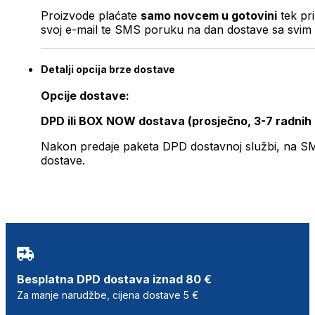
Proizvode plaćate
samo novcem u gotovini
tek pr
svoj e-mail te SMS poruku na dan dostave sa svim 
Detalji opcija brze dostave
Opcije dostave:
DPD ili BOX NOW dostava (prosječno, 3-7 radnih
Nakon predaje paketa DPD dostavnoj službi, na SMS 
dostave.
Besplatna DPD dostava iznad 80 €
Za manje narudžbe, cijena dostave 5 €