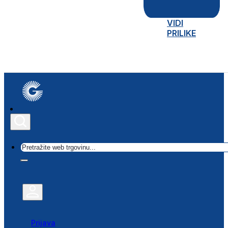
VIDI
PRILIKE
Traži
Prijava