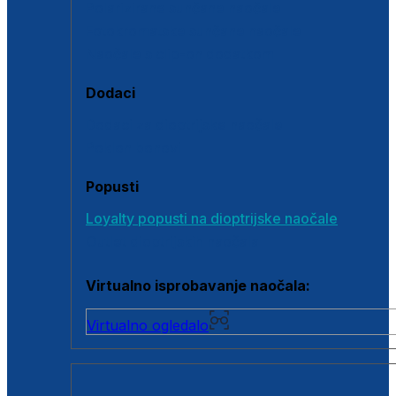
Polarizirane sunčane naočale
Fotokromatske sunčane naočale
Naočale s clip-on dodatkom
Dodaci
Dodaci za dioptrijske naočale
Poklon bonovi
Popusti
Loyalty popusti na dioptrijske naočale
Outlet dioptrijskih naočala
Virtualno isprobavanje naočala:
Virtualno ogledalo