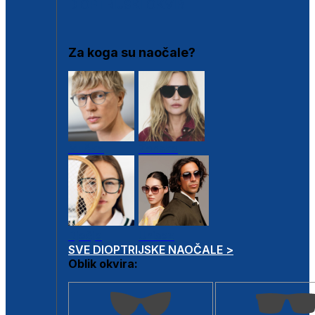
DIOPTRIJSKI OKVIRI
Za koga su naočale?
Muške
Ženske
Dječje
Unisex
SVE DIOPTRIJSKE NAOČALE >
Oblik okvira: