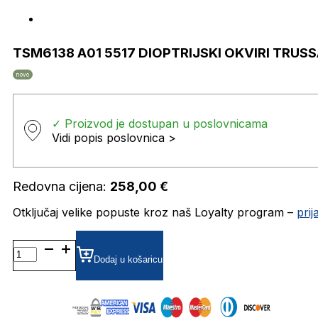
TSM6138 A01 5517 DIOPTRIJSKI OKVIRI TRUS
novo
✓ Proizvod je dostupan u poslovnicama
Vidi popis poslovnica >
Redovna cijena:
258,00
€
Otključaj velike popuste kroz naš Loyalty program –
pri
TSM6138
A01
Dodaj u košaricu
5517
DIOPTRIJSKI
OKVIRI
TRUSSARDI