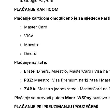
Google Pay-om
PLAĆANJE KARTICOM
Plaćanje karticom omogućeno je za sljedeće kart
Master Card
VISA
Maestro
Diners
Plaćanje na rate:
Erste
: Diners, Maestro, MasterCard i Visa na
PBZ
: Maestro, Visa Premium na
12 rata
i Mas
ZABA
: Maestro jednokratno i MasterCard na 
Plaćanje se provodi putem
Monri WSPay
sustava z
PLAĆANJE PRI PREUZIMANJU (POUZEĆEM)