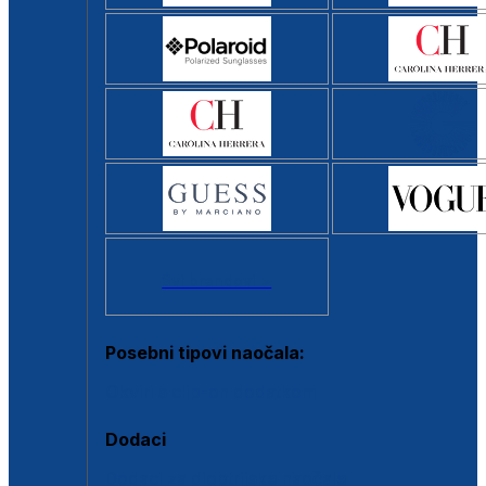
Svi brendovi >
Posebni tipovi naočala:
Okviri s clip-on dodatkom
Dodaci
Dodaci za dioptrijske naočale