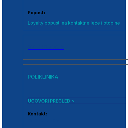
Popusti
Loyalty popusti na kontaktne leće i otopine
SVI PROIZVODI
POLIKLINIKA
UGOVORI PREGLED >
Kontakt:
0800 222 025