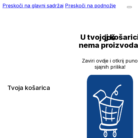
Preskoči na glavni sadržaj
Preskoči na podnožje
U tvojoj košarici još
nema proizvoda
Zaviri ovdje i otkrij puno
sjajnih prilika!
Tvoja košarica