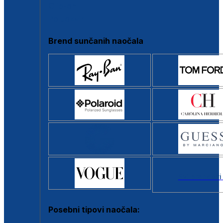
Clip-on
Poluokvir
Brend sunčanih naočala
Svi brendovi
Posebni tipovi naočala: