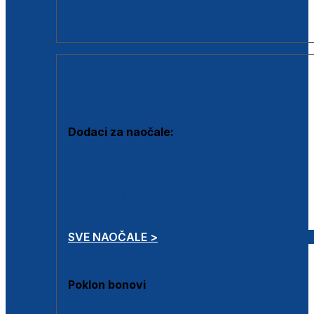
Dodaci za dioptrijske naočale
Poklon bonovi
DODACI
Dodaci za naočale:
Krpice za čišćenje
Kutijice za naočale
Sprejevi za čišćenje
Lančići za naočale
SVE NAOČALE >
Poklon bonovi
Poklon bonovi