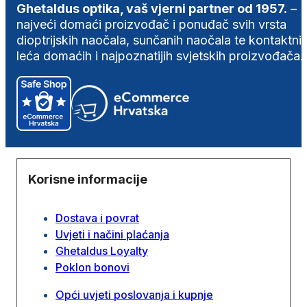
Ghetaldus optika, vaš vjerni partner od 1957.
–
najveći domaći proizvođač i ponuđač svih vrsta
dioptrijskih naočala, sunčanih naočala te kontaktni
leća domaćih i najpoznatijih svjetskih proizvođača.
Korisne informacije
Dostava i povrat
Uvjeti i načini plaćanja
Ghetaldus Loyalty
Poklon bonovi
Opći uvjeti poslovanja i kupnje