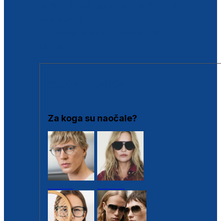
BESPLATNA KONTROLA SLUHA
Poslovnice
Proizvodi s loyalty popustima
Outlet
SUNČANE NAOČALE
Za koga su naočale?
Muške
Ženske