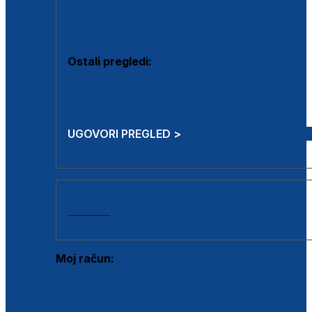
Estetska kirurgija i mali operativni zahvati
Aplikacija botoxa
Ostali pregledi:
Medicina rada
Sistematski pregled
UGOVORI PREGLED >
AKCIJE
Moj račun:
Prijava postojećeg korisnika
Registracija novog korisnika
Zaboravljena lozinka