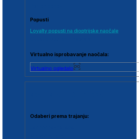
Poklon bonovi
Popusti
Loyalty popusti na dioptrijske naočale
Outlet dioptrijskih naočala
Virtualno isprobavanje naočala:
Virtualno ogledalo
KONTAKTNE LEĆE I OTOPINE
Odaberi prema trajanju:
Jednodnevne leće
Mjesečne leće