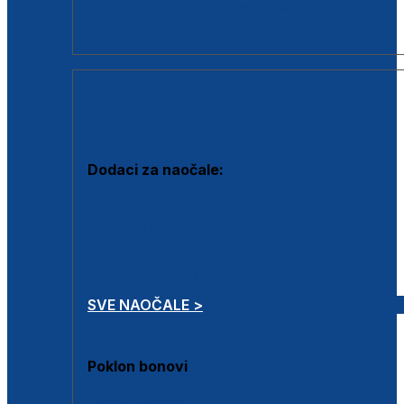
Dodaci za dioptrijske naočale
Poklon bonovi
DODACI
Dodaci za naočale:
Krpice za čišćenje
Kutijice za naočale
Sprejevi za čišćenje
Lančići za naočale
SVE NAOČALE >
Poklon bonovi
Poklon bonovi