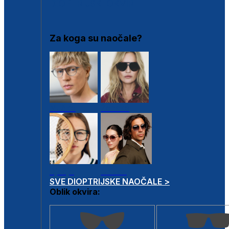
DIOPTRIJSKI OKVIRI
Za koga su naočale?
Muške
Ženske
Dječje
Unisex
SVE DIOPTRIJSKE NAOČALE >
Oblik okvira: