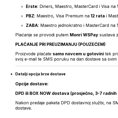
Erste
: Diners, Maestro, MasterCard i Visa na
PBZ
: Maestro, Visa Premium na
12 rata
i Mas
ZABA
: Maestro jednokratno i MasterCard na 
Plaćanje se provodi putem
Monri WSPay
sustava z
PLAĆANJE PRI PREUZIMANJU (POUZEĆEM)
Proizvode plaćate
samo novcem u gotovini
tek pr
svoj e-mail te SMS poruku na dan dostave sa svim 
Detalji opcija brze dostave
Opcije dostave:
DPD ili BOX NOW dostava (prosječno, 3-7 radnih
Nakon predaje paketa DPD dostavnoj službi, na SMS 
dostave.