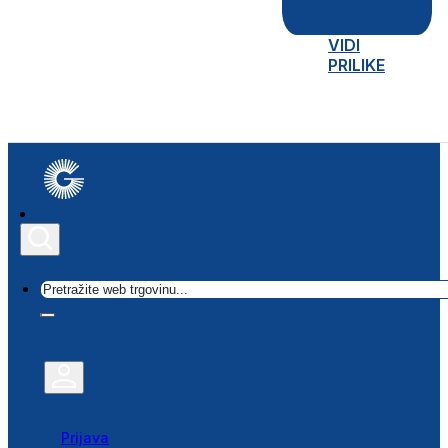
VIDI
PRILIKE
Traži
Prijava