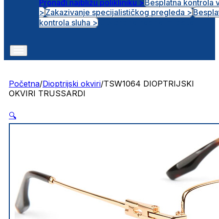
Pronađi najbližu polikliniku >
Besplatna kontrola 
>
Zakazivanje specijalističkog pregleda >
Bespla
Otvorena radna mjesta
kontrola sluha >
Početna
/
Dioptrijski okviri
/
TSW1064 DIOPTRIJSKI
OKVIRI TRUSSARDI
🔍