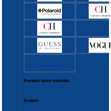
Svi brendovi >
Posebni tipovi naočala:
Okviri s clip-on dodatkom
Dodaci
Dodaci za dioptrijske naočale