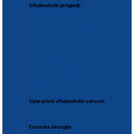
Oftalmološki pregledi:
Specijalistički oftalmološki pregled
Pregled za kontaktne leće
Pregled vidnog polja (OCT)
Dječja oftalmologija
Kontrola očnog tlaka
Drugo mišljenje oftalmologa
Retinološka ambulanta
Dijagnostika i liječenje upalnih očnih bolesti
Dijagnostika i liječenje glaukomske bolesti
Dijagnostika sive mrene ili katarakte
Operativni oftalmološki zahvati:
Ultrazvučna operacija mrene ili katarakta
Estetska kirurgija: