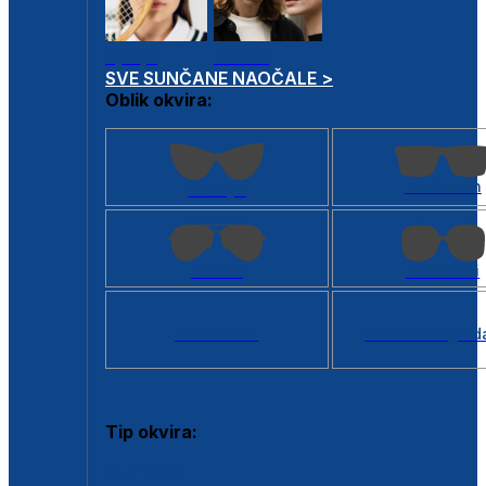
Dječje
Unisex
SVE SUNČANE NAOČALE >
Oblik okvira:
Kvadratan
Cat eye
Aviator
Četvrtasti
Svi oblici >
Virtualno ogled
Tip okvira:
Puni okvir