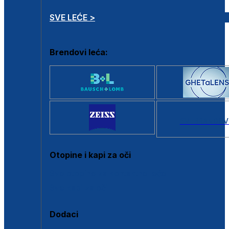
SVE LEĆE >
Brendovi leća:
SVI BRANDOV
Otopine i kapi za oči
Sve otopine za kontaktne leće
Sve kapi za oči
Dodaci