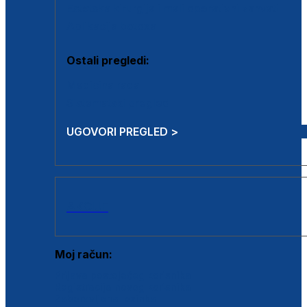
Estetska kirurgija i mali operativni zahvati
Aplikacija botoxa
Ostali pregledi:
Medicina rada
Sistematski pregled
UGOVORI PREGLED >
AKCIJE
Moj račun:
Prijava postojećeg korisnika
Registracija novog korisnika
Zaboravljena lozinka