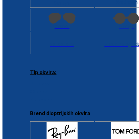
Kvadratan
Cat eye
Aviator
Okrugli
Svi oblici >
Virtualno ogled
Tip okvira:
Puni okvir
Clip-on
Poluokvir
Brend dioptrijskih okvira