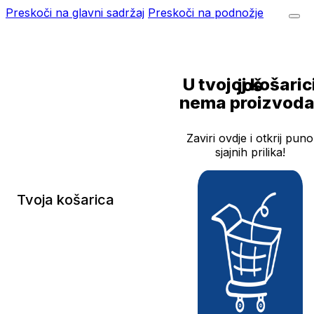
Preskoči na glavni sadržaj
Preskoči na podnožje
U tvojoj košarici još
nema proizvoda
Zaviri ovdje i otkrij puno
sjajnih prilika!
Tvoja košarica