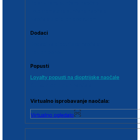
Polarizirane sunčane naočale
Fotokromatske sunčane naočale
Naočale s clip-on dodatkom
Dodaci
Dodaci za dioptrijske naočale
Poklon bonovi
Popusti
Loyalty popusti na dioptrijske naočale
Outlet dioptrijskih naočala
Virtualno isprobavanje naočala:
Virtualno ogledalo