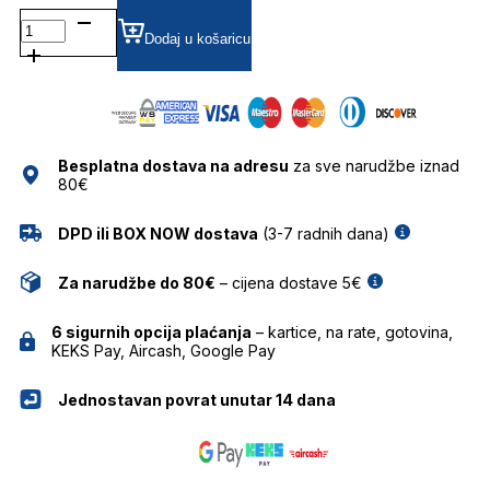
TSW1064 DIOPTRIJSKI
OKVIRI
Dodaj u košaricu
TRUSSARDI
količina
Besplatna dostava na adresu
za sve narudžbe iznad
80€
DPD ili BOX NOW dostava
(3-7 radnih dana)
Za narudžbe do 80€
– cijena dostave 5€
6 sigurnih opcija plaćanja
– kartice, na rate, gotovina,
KEKS Pay, Aircash, Google Pay
Jednostavan povrat unutar 14 dana