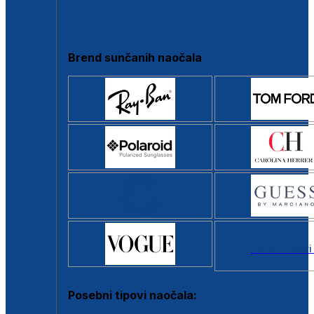
Clip-on
Poluokvir
Brend sunčanih naočala
Svi brendovi
Posebni tipovi naočala: