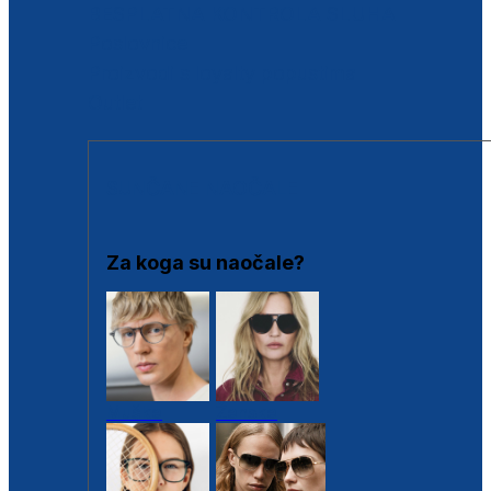
BESPLATNA KONTROLA SLUHA
Poslovnice
Proizvodi s loyalty popustima
Outlet
SUNČANE NAOČALE
Za koga su naočale?
Muške
Ženske