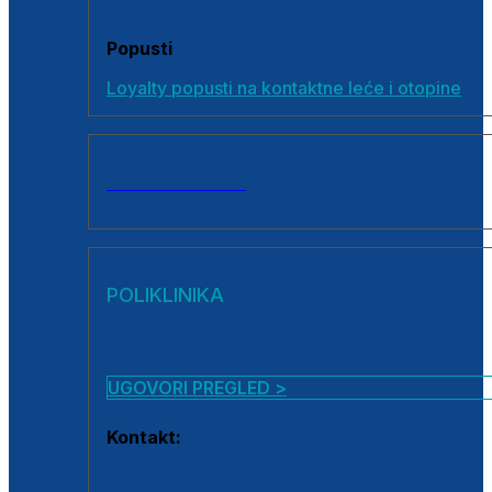
Popusti
Loyalty popusti na kontaktne leće i otopine
SVI PROIZVODI
POLIKLINIKA
UGOVORI PREGLED >
Kontakt:
0800 222 025