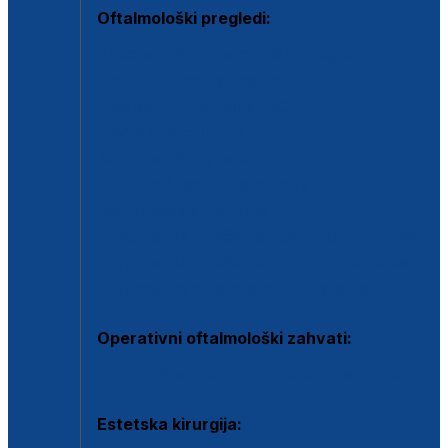
Oftalmološki pregledi:
Specijalistički oftalmološki pregled
Pregled za kontaktne leće
Pregled vidnog polja (OCT)
Dječja oftalmologija
Kontrola očnog tlaka
Drugo mišljenje oftalmologa
Retinološka ambulanta
Dijagnostika i liječenje upalnih očnih bolesti
Dijagnostika i liječenje glaukomske bolesti
Dijagnostika sive mrene ili katarakte
Operativni oftalmološki zahvati:
Ultrazvučna operacija mrene ili katarakta
Estetska kirurgija: