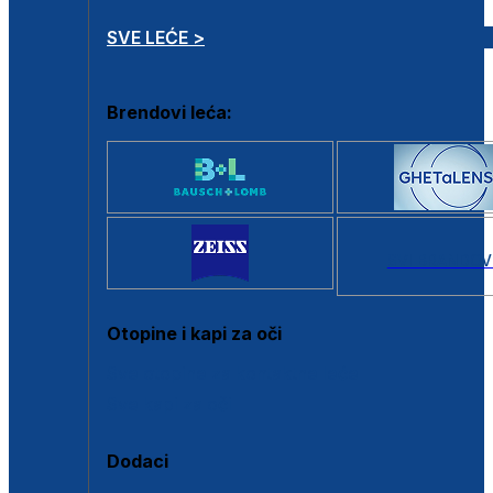
SVE LEĆE >
Brendovi leća:
SVI BRANDOV
Otopine i kapi za oči
Sve otopine za kontaktne leće
Sve kapi za oči
Dodaci