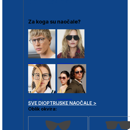
DIOPTRIJSKI OKVIRI
Za koga su naočale?
Muške
Ženske
Dječje
Unisex
SVE DIOPTRIJSKE NAOČALE >
Oblik okvira: