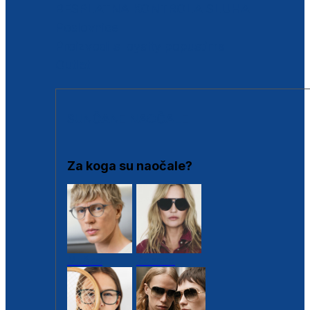
BESPLATNA KONTROLA SLUHA
Poslovnice
Proizvodi s loyalty popustima
Outlet
SUNČANE NAOČALE
Za koga su naočale?
Muške
Ženske