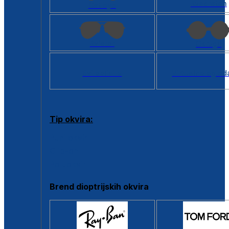
Kvadratan
Cat eye
Aviator
Okrugli
Svi oblici >
Virtualno ogled
Tip okvira:
Puni okvir
Clip-on
Poluokvir
Brend dioptrijskih okvira