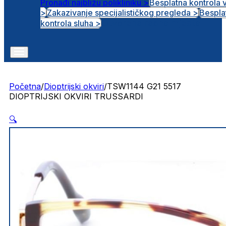
Pronađi najbližu polikliniku >
Besplatna kontrola 
>
Zakazivanje specijalističkog pregleda >
Bespla
Otvorena radna mjesta
kontrola sluha >
Početna
/
Dioptrijski okviri
/
TSW1144 G21 5517
DIOPTRIJSKI OKVIRI TRUSSARDI
🔍