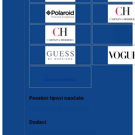
Svi brendovi >
Posebni tipovi naočala:
Okviri s clip-on dodatkom
Dodaci
Dodaci za dioptrijske naočale