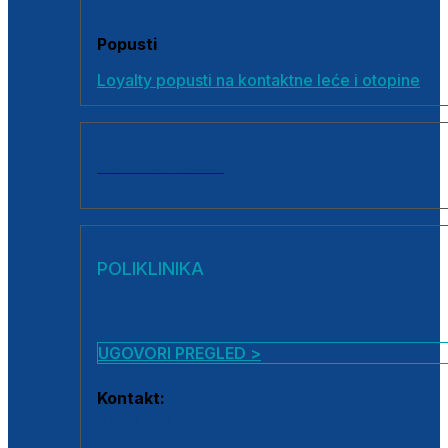
Popusti
Loyalty popusti na kontaktne leće i otopine
SVI PROIZVODI
POLIKLINIKA
UGOVORI PREGLED >
Kontakt:
0800 222 025