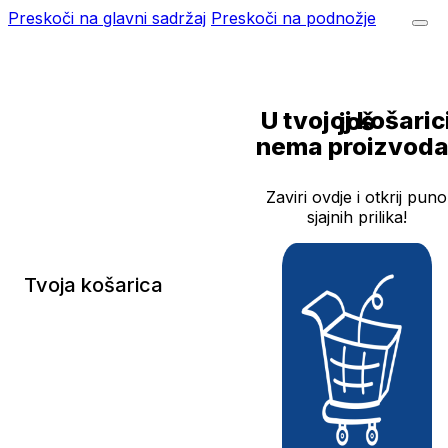
Preskoči na glavni sadržaj
Preskoči na podnožje
U tvojoj košarici još
nema proizvoda
Zaviri ovdje i otkrij puno
sjajnih prilika!
Tvoja košarica