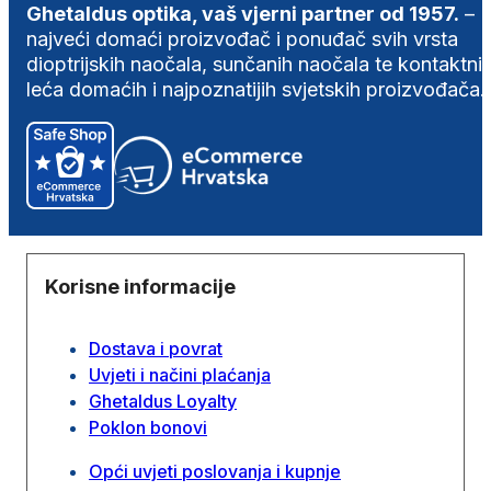
Ghetaldus optika, vaš vjerni partner od 1957.
–
najveći domaći proizvođač i ponuđač svih vrsta
dioptrijskih naočala, sunčanih naočala te kontaktni
leća domaćih i najpoznatijih svjetskih proizvođača.
Korisne informacije
Dostava i povrat
Uvjeti i načini plaćanja
Ghetaldus Loyalty
Poklon bonovi
Opći uvjeti poslovanja i kupnje