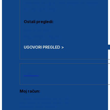
Estetska kirurgija i mali operativni zahvati
Aplikacija botoxa
Ostali pregledi:
Medicina rada
Sistematski pregled
UGOVORI PREGLED >
AKCIJE
Moj račun:
Prijava postojećeg korisnika
Registracija novog korisnika
Zaboravljena lozinka