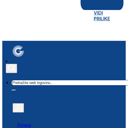
VIDI
PRILIKE
Traži
Prijava