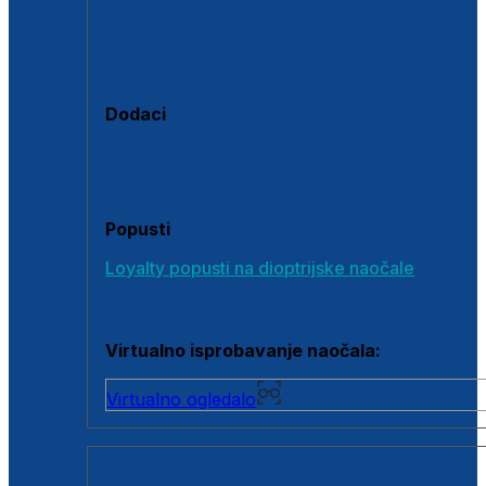
Polarizirane sunčane naočale
Fotokromatske sunčane naočale
Naočale s clip-on dodatkom
Dodaci
Dodaci za dioptrijske naočale
Poklon bonovi
Popusti
Loyalty popusti na dioptrijske naočale
Outlet dioptrijskih naočala
Virtualno isprobavanje naočala:
Virtualno ogledalo