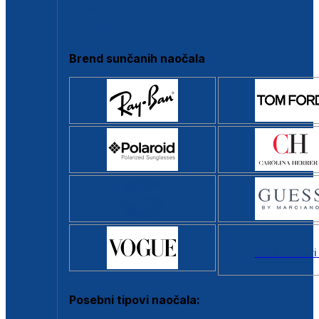
Clip-on
Poluokvir
Brend sunčanih naočala
Svi brendovi
Posebni tipovi naočala: