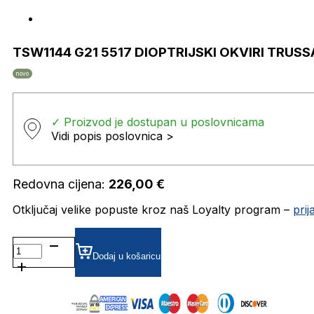
TSW1144 G21 5517 DIOPTRIJSKI OKVIRI TRUSS
novo
✓ Proizvod je dostupan u poslovnicama
Vidi popis poslovnica >
Redovna cijena:
226,00
€
Otključaj velike popuste kroz naš Loyalty program –
pri
TSW1144
G21
Dodaj u košaricu
5517
DIOPTRIJSKI
OKVIRI
TRUSSARDI