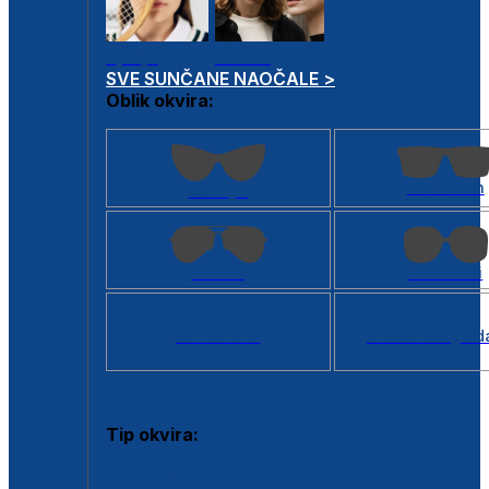
Dječje
Unisex
SVE SUNČANE NAOČALE >
Oblik okvira:
Kvadratan
Cat eye
Aviator
Četvrtasti
Svi oblici >
Virtualno ogled
Tip okvira:
Puni okvir