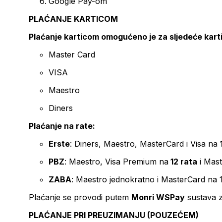
Google Pay-om
PLAĆANJE KARTICOM
Plaćanje karticom omogućeno je za sljedeće kart
Master Card
VISA
Maestro
Diners
Plaćanje na rate:
Erste
: Diners, Maestro, MasterCard i Visa na
PBZ
: Maestro, Visa Premium na
12 rata
i Mas
ZABA
: Maestro jednokratno i MasterCard na 
Plaćanje se provodi putem
Monri WSPay
sustava z
PLAĆANJE PRI PREUZIMANJU (POUZEĆEM)