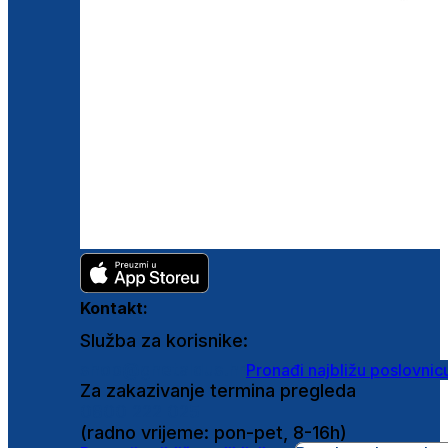
Kontakt:
Služba za korisnike:
shop@ghetaldus.hr
Pronađi najbližu poslovnic
Za zakazivanje termina pregleda
0800 222 025
(radno vrijeme: pon-pet, 8-16h)