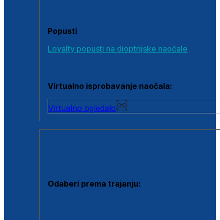
Poklon bonovi
Popusti
Loyalty popusti na dioptrijske naočale
Outlet dioptrijskih naočala
Virtualno isprobavanje naočala:
Virtualno ogledalo
KONTAKTNE LEĆE I OTOPINE
Odaberi prema trajanju:
Jednodnevne leće
Mjesečne leće