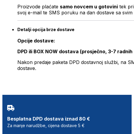
Proizvode plaćate
samo novcem u gotovini
tek pr
svoj e-mail te SMS poruku na dan dostave sa svim 
Detalji opcija brze dostave
Opcije dostave:
DPD ili BOX NOW dostava (prosječno, 3-7 radnih
Nakon predaje paketa DPD dostavnoj službi, na SMS 
dostave.
Besplatna DPD dostava iznad 80 €
Za manje narudžbe, cijena dostave 5 €