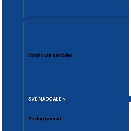
Dodaci za dioptrijske naočale
Poklon bonovi
DODACI
Dodaci za naočale:
Krpice za čišćenje
Kutijice za naočale
Sprejevi za čišćenje
Lančići za naočale
SVE NAOČALE >
Poklon bonovi
Poklon bonovi