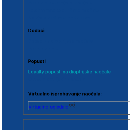
Polarizirane sunčane naočale
Fotokromatske sunčane naočale
Naočale s clip-on dodatkom
Dodaci
Dodaci za dioptrijske naočale
Poklon bonovi
Popusti
Loyalty popusti na dioptrijske naočale
Outlet dioptrijskih naočala
Virtualno isprobavanje naočala:
Virtualno ogledalo