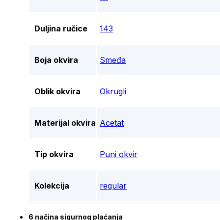
Duljina ručice
143
Boja okvira
Smeđa
Oblik okvira
Okrugli
Materijal okvira
Acetat
Tip okvira
Puni okvir
Kolekcija
regular
6 načina sigurnog plaćanja