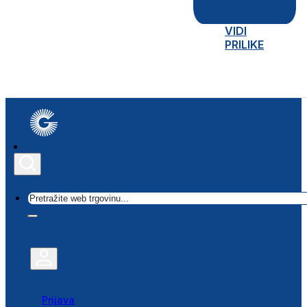
VIDI
PRILIKE
Traži
Prijava