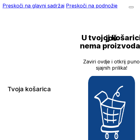
Preskoči na glavni sadržaj
Preskoči na podnožje
U tvojoj košarici još
nema proizvoda
Zaviri ovdje i otkrij puno
sjajnih prilika!
Tvoja košarica