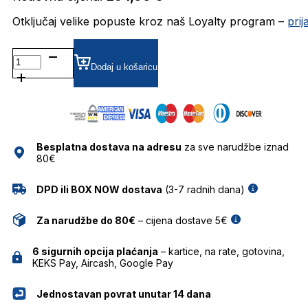
Otključaj velike popuste kroz naš Loyalty program –
pri
TSW6018 DIOPTRIJSKI
OKVIRI
Dodaj u košaricu
TRUSSARDI
količina
Besplatna dostava na adresu
za sve narudžbe iznad
80€
DPD ili BOX NOW dostava
(3-7 radnih dana)
Za narudžbe do 80€
– cijena dostave 5€
6 sigurnih opcija plaćanja
– kartice, na rate, gotovina,
KEKS Pay, Aircash, Google Pay
Jednostavan povrat unutar 14 dana