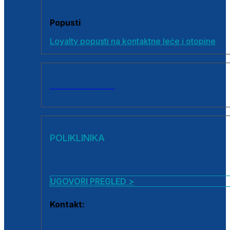
Popusti
Loyalty popusti na kontaktne leće i otopine
SVI PROIZVODI
POLIKLINIKA
UGOVORI PREGLED >
Kontakt:
0800 222 025