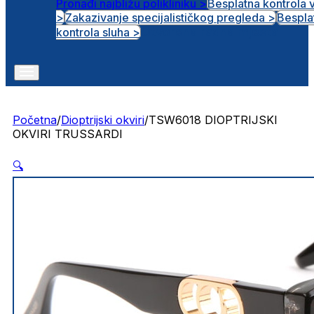
Pronađi najbližu polikliniku >
Besplatna kontrola 
>
Zakazivanje specijalističkog pregleda >
Bespla
Otvorena radna mjesta
kontrola sluha >
Početna
/
Dioptrijski okviri
/
TSW6018 DIOPTRIJSKI
OKVIRI TRUSSARDI
🔍