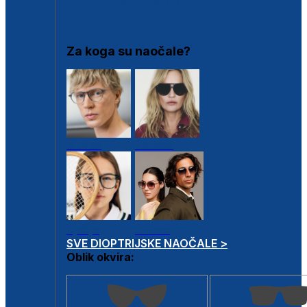
DIOPTRIJSKI OKVIRI
Za koga su naočale?
Muške
Ženske
Dječje
Unisex
SVE DIOPTRIJSKE NAOČALE >
Oblik okvira: