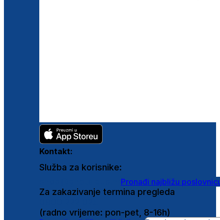
Kontakt:
Služba za korisnike:
shop@ghetaldus.hr
Pronađi najbližu poslovnic
Za zakazivanje termina pregleda
0800 222 025
(radno vrijeme: pon-pet, 8-16h)