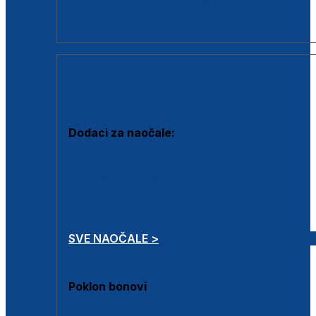
Dodaci za dioptrijske naočale
Poklon bonovi
DODACI
Dodaci za naočale:
Krpice za čišćenje
Kutijice za naočale
Sprejevi za čišćenje
Lančići za naočale
SVE NAOČALE >
Poklon bonovi
Poklon bonovi