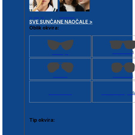
Dječje
Unisex
SVE SUNČANE NAOČALE >
Oblik okvira:
Kvadratan
Cat eye
Aviator
Četvrtasti
Svi oblici >
Virtualno ogled
Tip okvira:
Puni okvir