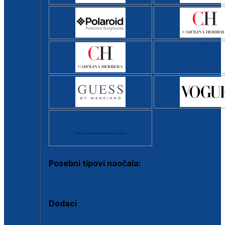
Svi brendovi >
Posebni tipovi naočala:
Okviri s clip-on dodatkom
Dodaci
Dodaci za dioptrijske naočale