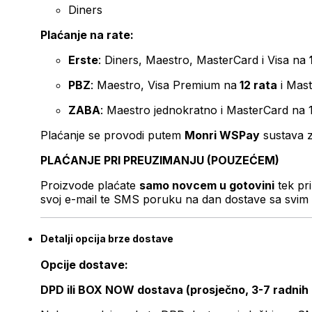
Diners
Plaćanje na rate:
Erste
: Diners, Maestro, MasterCard i Visa na
PBZ
: Maestro, Visa Premium na
12 rata
i Mas
ZABA
: Maestro jednokratno i MasterCard na 
Plaćanje se provodi putem
Monri WSPay
sustava z
PLAĆANJE PRI PREUZIMANJU (POUZEĆEM)
Proizvode plaćate
samo novcem u gotovini
tek pr
svoj e-mail te SMS poruku na dan dostave sa svim 
Detalji opcija brze dostave
Opcije dostave:
DPD ili BOX NOW dostava (prosječno, 3-7 radnih