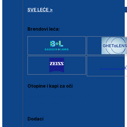
SVE LEĆE >
Brendovi leća:
SVI BRANDOV
Otopine i kapi za oči
Sve otopine za kontaktne leće
Sve kapi za oči
Dodaci