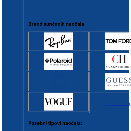
Clip-on
Poluokvir
Brend sunčanih naočala
Svi brendovi
Posebni tipovi naočala: