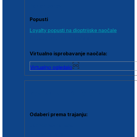
Poklon bonovi
Popusti
Loyalty popusti na dioptrijske naočale
Outlet dioptrijskih naočala
Virtualno isprobavanje naočala:
Virtualno ogledalo
KONTAKTNE LEĆE I OTOPINE
Odaberi prema trajanju:
Jednodnevne leće
Mjesečne leće