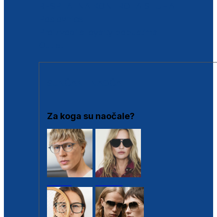
BESPLATNA KONTROLA SLUHA
Poslovnice
Proizvodi s loyalty popustima
Outlet
SUNČANE NAOČALE
Za koga su naočale?
Muške
Ženske