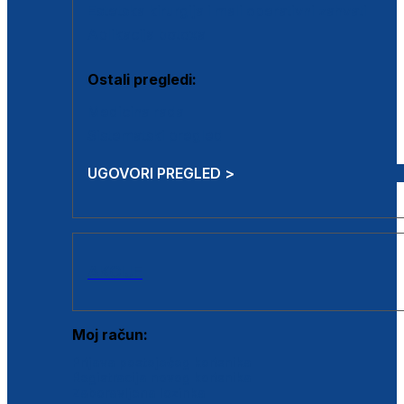
Estetska kirurgija i mali operativni zahvati
Aplikacija botoxa
Ostali pregledi:
Medicina rada
Sistematski pregled
UGOVORI PREGLED >
AKCIJE
Moj račun:
Prijava postojećeg korisnika
Registracija novog korisnika
Zaboravljena lozinka