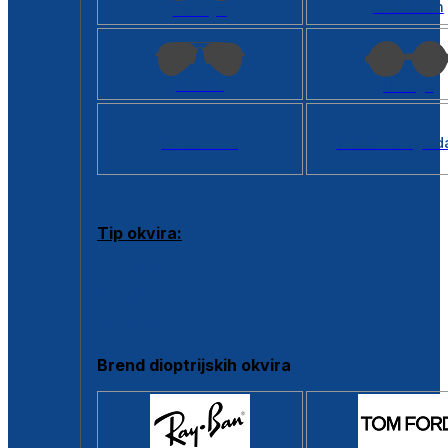
Kvadratan
Cat eye
Aviator
Okrugli
Svi oblici >
Virtualno ogled
Tip okvira:
Puni okvir
Clip-on
Poluokvir
Brend dioptrijskih okvira