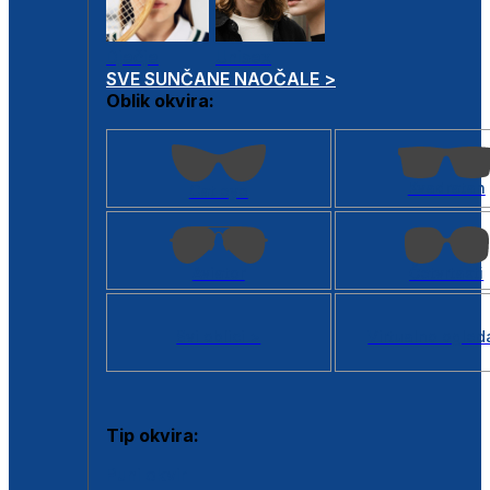
Dječje
Unisex
SVE SUNČANE NAOČALE >
Oblik okvira:
Kvadratan
Cat eye
Aviator
Četvrtasti
Svi oblici >
Virtualno ogled
Tip okvira:
Puni okvir