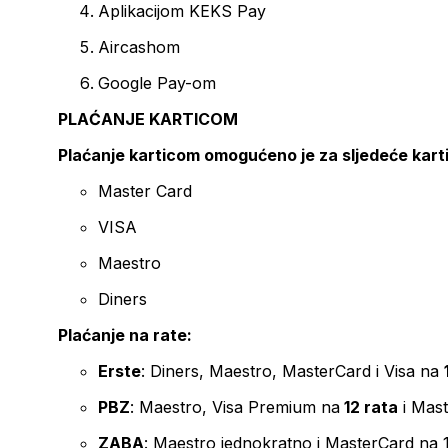
Aplikacijom KEKS Pay
Aircashom
Google Pay-om
PLAĆANJE KARTICOM
Plaćanje karticom omogućeno je za sljedeće kart
Master Card
VISA
Maestro
Diners
Plaćanje na rate:
Erste
: Diners, Maestro, MasterCard i Visa na
PBZ
: Maestro, Visa Premium na
12 rata
i Mas
ZABA
: Maestro jednokratno i MasterCard na 