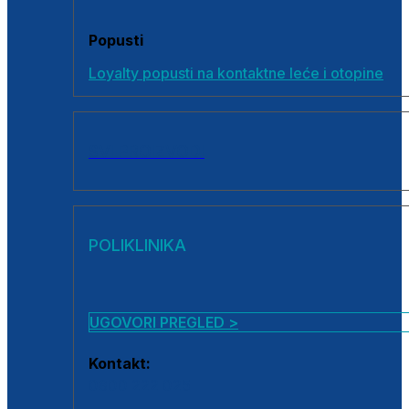
Popusti
Loyalty popusti na kontaktne leće i otopine
SVI PROIZVODI
POLIKLINIKA
UGOVORI PREGLED >
Kontakt:
0800 222 025