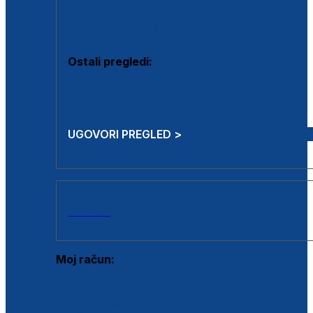
Estetska kirurgija i mali operativni zahvati
Aplikacija botoxa
Ostali pregledi:
Medicina rada
Sistematski pregled
UGOVORI PREGLED >
AKCIJE
Moj račun:
Prijava postojećeg korisnika
Registracija novog korisnika
Zaboravljena lozinka