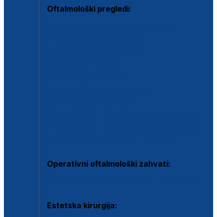
Oftalmološki pregledi:
Specijalistički oftalmološki pregled
Pregled za kontaktne leće
Pregled vidnog polja (OCT)
Dječja oftalmologija
Kontrola očnog tlaka
Drugo mišljenje oftalmologa
Retinološka ambulanta
Dijagnostika i liječenje upalnih očnih bolesti
Dijagnostika i liječenje glaukomske bolesti
Dijagnostika sive mrene ili katarakte
Operativni oftalmološki zahvati:
Ultrazvučna operacija mrene ili katarakta
Estetska kirurgija: