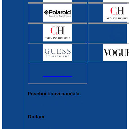
Svi brendovi >
Posebni tipovi naočala:
Okviri s clip-on dodatkom
Dodaci
Dodaci za dioptrijske naočale