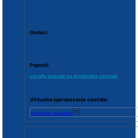
Polarizirane sunčane naočale
Fotokromatske sunčane naočale
Naočale s clip-on dodatkom
Dodaci
Dodaci za dioptrijske naočale
Poklon bonovi
Popusti
Loyalty popusti na dioptrijske naočale
Outlet dioptrijskih naočala
Virtualno isprobavanje naočala:
Virtualno ogledalo