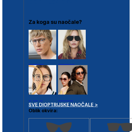
DIOPTRIJSKI OKVIRI
Za koga su naočale?
Muške
Ženske
Dječje
Unisex
SVE DIOPTRIJSKE NAOČALE >
Oblik okvira: