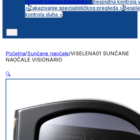
Pronađi najbližu polikliniku >
Besplatna kontrola 
>
Zakazivanje specijalističkog pregleda >
Bespla
Otvorena radna mjesta
kontrola sluha >
Početna
/
Sunčane naočale
/
VISELENA01 SUNČANE
NAOČALE VISIONARIO
🔍