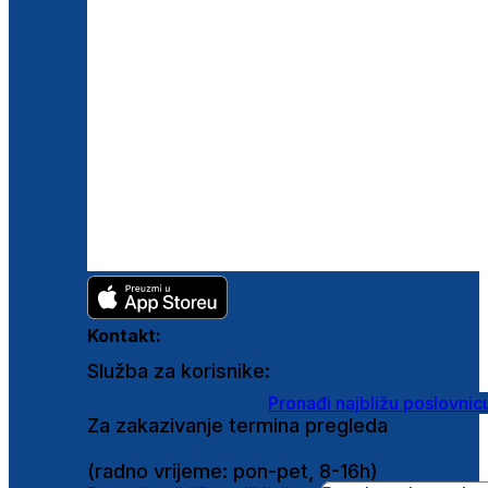
Kontakt:
Služba za korisnike:
shop@ghetaldus.hr
Pronađi najbližu poslovnic
Za zakazivanje termina pregleda
0800 222 025
(radno vrijeme: pon-pet, 8-16h)