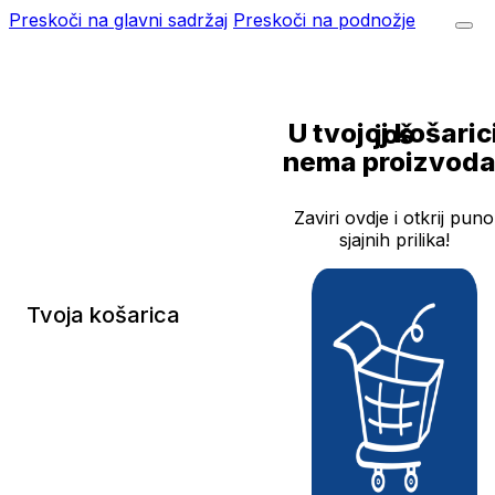
Preskoči na glavni sadržaj
Preskoči na podnožje
U tvojoj košarici još
nema proizvoda
Zaviri ovdje i otkrij puno
sjajnih prilika!
Tvoja košarica