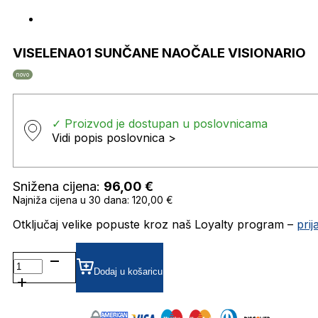
VISELENA01 SUNČANE NAOČALE VISIONARIO
novo
✓ Proizvod je dostupan u poslovnicama
Vidi popis poslovnica >
Snižena cijena:
96,00
€
Najniža cijena u 30 dana: 120,00 €
Otključaj velike popuste kroz naš Loyalty program –
pri
VISELENA01
SUNČANE
Dodaj u košaricu
NAOČALE
VISIONARIO
količina