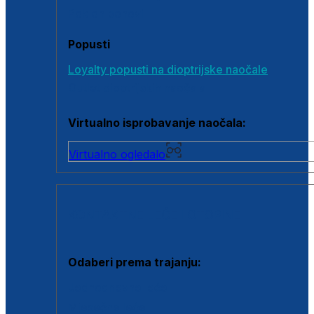
Poklon bonovi
Popusti
Loyalty popusti na dioptrijske naočale
Outlet dioptrijskih naočala
Virtualno isprobavanje naočala:
Virtualno ogledalo
KONTAKTNE LEĆE I OTOPINE
Odaberi prema trajanju:
Jednodnevne leće
Mjesečne leće