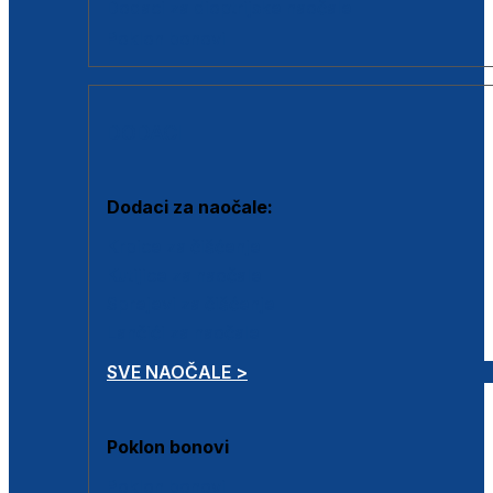
Dodaci za dioptrijske naočale
Poklon bonovi
DODACI
Dodaci za naočale:
Krpice za čišćenje
Kutijice za naočale
Sprejevi za čišćenje
Lančići za naočale
SVE NAOČALE >
Poklon bonovi
Poklon bonovi