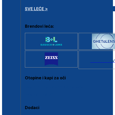
SVE LEĆE >
Brendovi leća:
SVI BRANDOV
Otopine i kapi za oči
Sve otopine za kontaktne leće
Sve kapi za oči
Dodaci