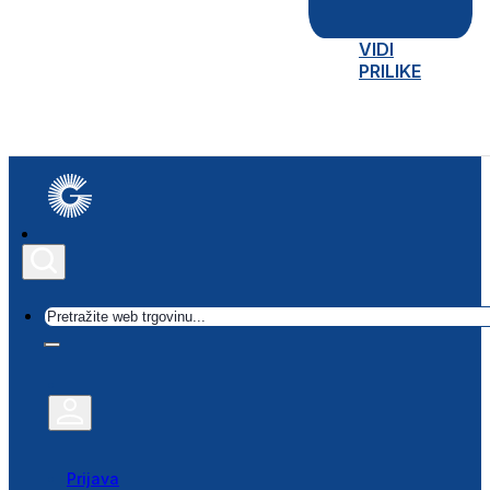
VIDI
PRILIKE
Traži
Prijava