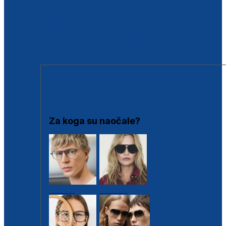
BESPLATNA KONTROLA SLUHA
Poslovnice
Proizvodi s loyalty popustima
Outlet
SUNČANE NAOČALE
Za koga su naočale?
Muške
Ženske