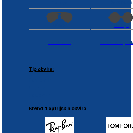
Kvadratan
Cat eye
Aviator
Okrugli
Svi oblici >
Virtualno ogled
Tip okvira:
Puni okvir
Clip-on
Poluokvir
Brend dioptrijskih okvira