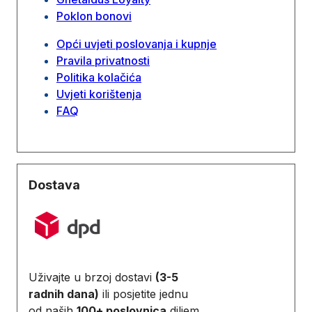
Poklon bonovi
Opći uvjeti poslovanja i kupnje
Pravila privatnosti
Politika kolačića
Uvjeti korištenja
FAQ
Dostava
Uživajte u brzoj dostavi
(3-5
radnih dana)
ili posjetite jednu
od naših
100+ poslovnica
diljem