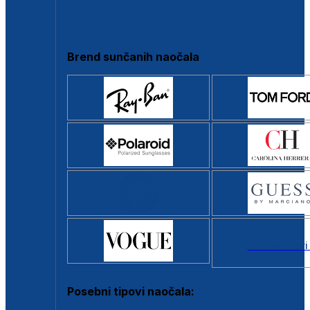
Clip-on
Poluokvir
Brend sunčanih naočala
Svi brendovi
Posebni tipovi naočala: