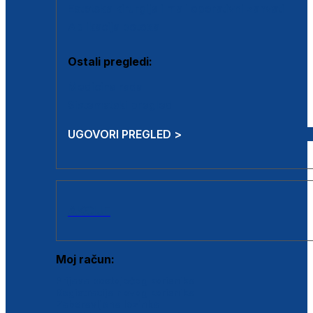
Estetska kirurgija i mali operativni zahvati
Aplikacija botoxa
Ostali pregledi:
Medicina rada
Sistematski pregled
UGOVORI PREGLED >
AKCIJE
Moj račun:
Prijava postojećeg korisnika
Registracija novog korisnika
Zaboravljena lozinka