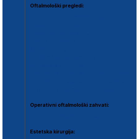
Oftalmološki pregledi:
Specijalistički oftalmološki pregled
Pregled za kontaktne leće
Pregled vidnog polja (OCT)
Dječja oftalmologija
Kontrola očnog tlaka
Drugo mišljenje oftalmologa
Retinološka ambulanta
Dijagnostika i liječenje upalnih očnih bolesti
Dijagnostika i liječenje glaukomske bolesti
Dijagnostika sive mrene ili katarakte
Operativni oftalmološki zahvati:
Ultrazvučna operacija mrene ili katarakta
Estetska kirurgija: