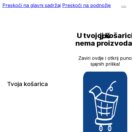
Preskoči na glavni sadržaj
Preskoči na podnožje
U tvojoj košarici još
nema proizvoda
Zaviri ovdje i otkrij puno
sjajnih prilika!
Tvoja košarica