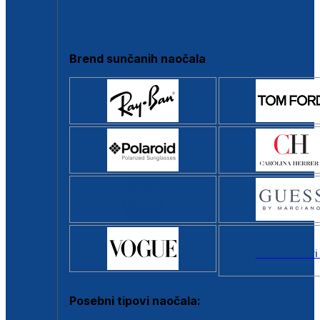
Clip-on
Poluokvir
Brend sunčanih naočala
Svi brendovi
Posebni tipovi naočala: