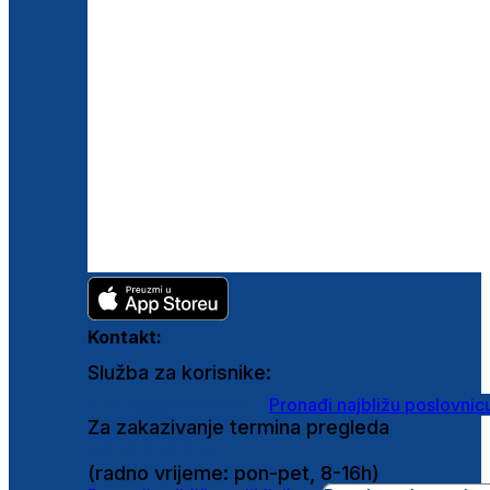
Kontakt:
Služba za korisnike:
shop@ghetaldus.hr
Pronađi najbližu poslovnic
Za zakazivanje termina pregleda
0800 222 025
(radno vrijeme: pon-pet, 8-16h)