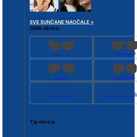
Dječje
Unisex
SVE SUNČANE NAOČALE >
Oblik okvira:
Kvadratan
Cat eye
Aviator
Četvrtasti
Svi oblici >
Virtualno ogled
Tip okvira:
Puni okvir