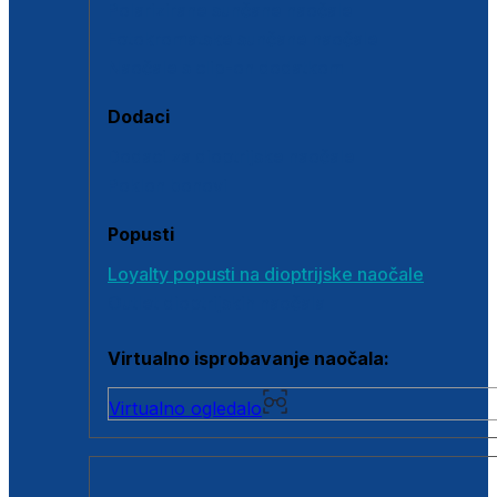
Polarizirane sunčane naočale
Fotokromatske sunčane naočale
Naočale s clip-on dodatkom
Dodaci
Dodaci za dioptrijske naočale
Poklon bonovi
Popusti
Loyalty popusti na dioptrijske naočale
Outlet dioptrijskih naočala
Virtualno isprobavanje naočala:
Virtualno ogledalo