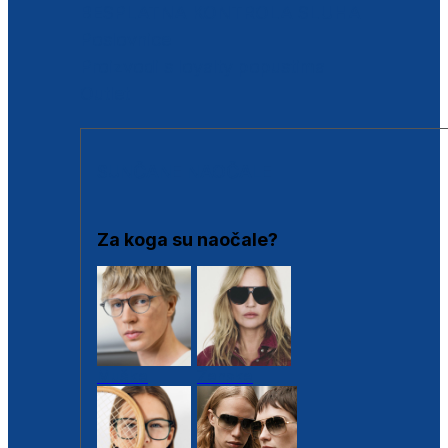
BESPLATNA KONTROLA SLUHA
Poslovnice
Proizvodi s loyalty popustima
Outlet
SUNČANE NAOČALE
Za koga su naočale?
Muške
Ženske