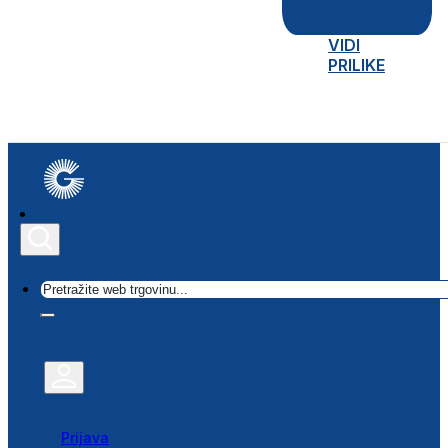
VIDI
PRILIKE
Traži
Prijava