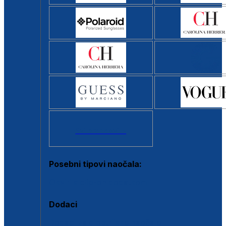
Svi brendovi >
Posebni tipovi naočala:
Okviri s clip-on dodatkom
Dodaci
Dodaci za dioptrijske naočale