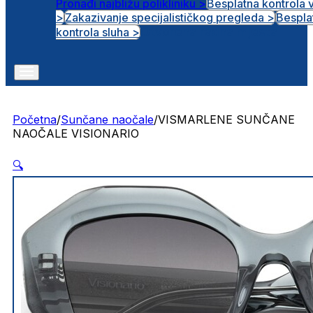
Pronađi najbližu polikliniku >
Besplatna kontrola 
>
Zakazivanje specijalističkog pregleda >
Bespla
Otvorena radna mjesta
kontrola sluha >
Početna
/
Sunčane naočale
/
VISMARLENE SUNČANE
NAOČALE VISIONARIO
🔍