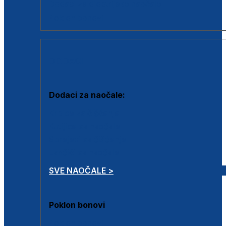
Dodaci za dioptrijske naočale
Poklon bonovi
DODACI
Dodaci za naočale:
Krpice za čišćenje
Kutijice za naočale
Sprejevi za čišćenje
Lančići za naočale
SVE NAOČALE >
Poklon bonovi
Poklon bonovi