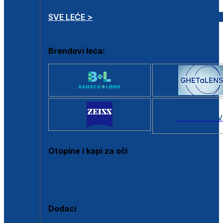
SVE LEĆE >
Brendovi leća:
SVI BRANDOV
Otopine i kapi za oči
Sve otopine za kontaktne leće
Sve kapi za oči
Dodaci