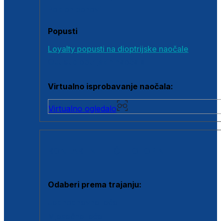
Poklon bonovi
Popusti
Loyalty popusti na dioptrijske naočale
Outlet dioptrijskih naočala
Virtualno isprobavanje naočala:
Virtualno ogledalo
KONTAKTNE LEĆE I OTOPINE
Odaberi prema trajanju:
Jednodnevne leće
Mjesečne leće