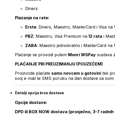
Diners
Plaćanje na rate:
Erste
: Diners, Maestro, MasterCard i Visa na
PBZ
: Maestro, Visa Premium na
12 rata
i Mas
ZABA
: Maestro jednokratno i MasterCard na 
Plaćanje se provodi putem
Monri WSPay
sustava z
PLAĆANJE PRI PREUZIMANJU (POUZEĆEM)
Proizvode plaćate
samo novcem u gotovini
tek pr
svoj e-mail te SMS poruku na dan dostave sa svim 
Detalji opcija brze dostave
Opcije dostave:
DPD ili BOX NOW dostava (prosječno, 3-7 radnih