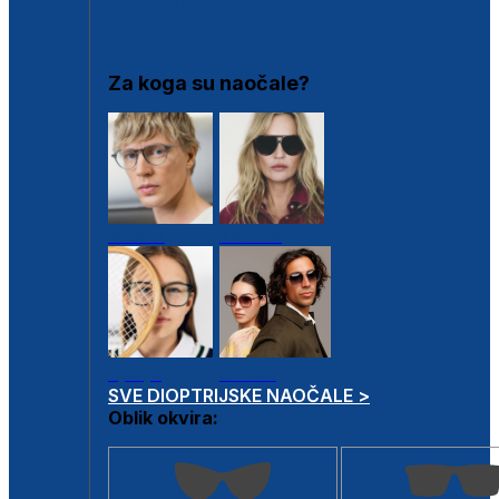
DIOPTRIJSKI OKVIRI
Za koga su naočale?
Muške
Ženske
Dječje
Unisex
SVE DIOPTRIJSKE NAOČALE >
Oblik okvira: