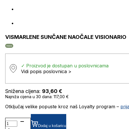
VISMARLENE SUNČANE NAOČALE VISIONARIO
novo
✓ Proizvod je dostupan u poslovnicama
Vidi popis poslovnica >
Snižena cijena:
93,60
€
Najniža cijena u 30 dana: 117,00 €
Otključaj velike popuste kroz naš Loyalty program –
pri
VISMARLENE SUNČANE
NAOČALE
Dodaj u košaricu