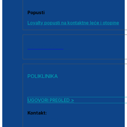
Popusti
Loyalty popusti na kontaktne leće i otopine
SVI PROIZVODI
POLIKLINIKA
UGOVORI PREGLED >
Kontakt:
0800 222 025