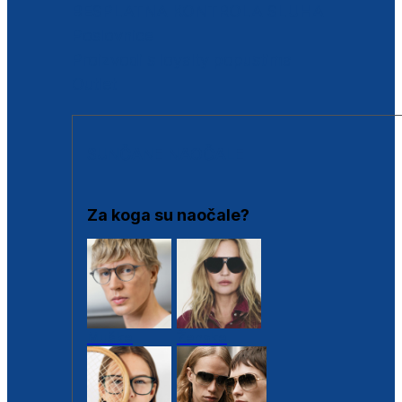
BESPLATNA KONTROLA SLUHA
Poslovnice
Proizvodi s loyalty popustima
Outlet
SUNČANE NAOČALE
Za koga su naočale?
Muške
Ženske