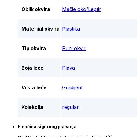
Oblik okvira
Mačje oko/Leptir
Materijal okvira
Plastika
Tip okvira
Puni okvir
Boja leće
Plava
Vrsta leće
Gradijent
Kolekcija
regular
6 načina sigurnog plaćanja