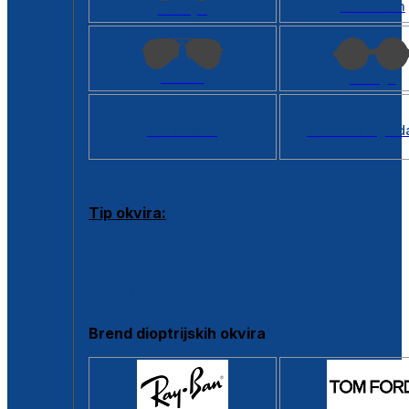
Kvadratan
Cat eye
Aviator
Okrugli
Svi oblici >
Virtualno ogled
Tip okvira:
Puni okvir
Clip-on
Poluokvir
Brend dioptrijskih okvira