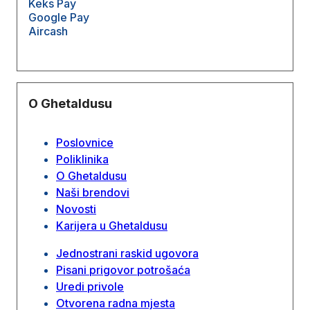
Keks Pay
Google Pay
Aircash
O Ghetaldusu
Poslovnice
Poliklinika
O Ghetaldusu
Naši brendovi
Novosti
Karijera u Ghetaldusu
Jednostrani raskid ugovora
Pisani prigovor potrošaća
Uredi privole
Otvorena radna mjesta