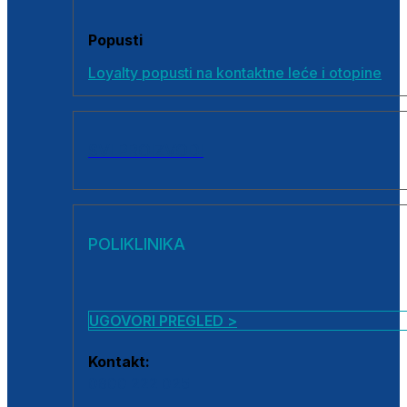
Popusti
Loyalty popusti na kontaktne leće i otopine
SVI PROIZVODI
POLIKLINIKA
UGOVORI PREGLED >
Kontakt:
0800 222 025