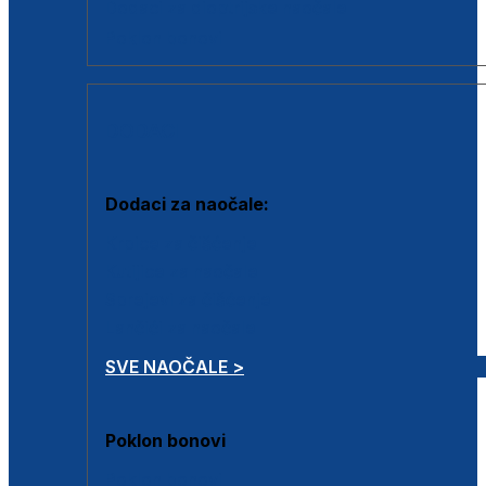
Dodaci za dioptrijske naočale
Poklon bonovi
DODACI
Dodaci za naočale:
Krpice za čišćenje
Kutijice za naočale
Sprejevi za čišćenje
Lančići za naočale
SVE NAOČALE >
Poklon bonovi
Poklon bonovi