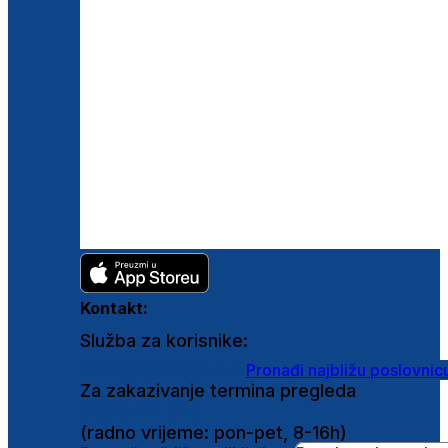
Kontakt:
Služba za korisnike:
shop@ghetaldus.hr
Pronađi najbližu poslovnic
Za zakazivanje termina pregleda
0800 222 025
(radno vrijeme: pon-pet, 8-16h)