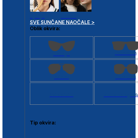
Dječje
Unisex
SVE SUNČANE NAOČALE >
Oblik okvira:
Kvadratan
Cat eye
Aviator
Četvrtasti
Svi oblici >
Virtualno ogled
Tip okvira:
Puni okvir