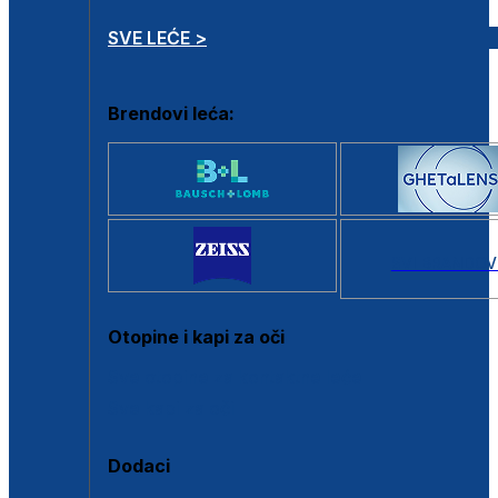
SVE LEĆE >
Brendovi leća:
SVI BRANDOV
Otopine i kapi za oči
Sve otopine za kontaktne leće
Sve kapi za oči
Dodaci