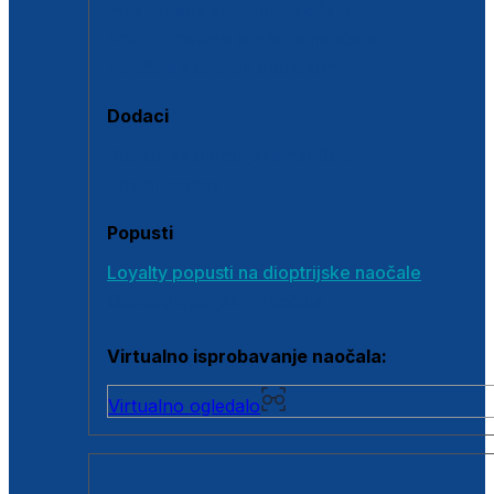
Polarizirane sunčane naočale
Fotokromatske sunčane naočale
Naočale s clip-on dodatkom
Dodaci
Dodaci za dioptrijske naočale
Poklon bonovi
Popusti
Loyalty popusti na dioptrijske naočale
Outlet dioptrijskih naočala
Virtualno isprobavanje naočala:
Virtualno ogledalo