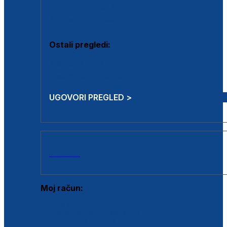
Estetska kirurgija i mali operativni zahvati
Aplikacija botoxa
Ostali pregledi:
Medicina rada
Sistematski pregled
UGOVORI PREGLED >
AKCIJE
Moj račun:
Prijava postojećeg korisnika
Registracija novog korisnika
Zaboravljena lozinka