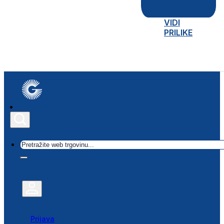
VIDI
PRILIKE
Traži
Prijava