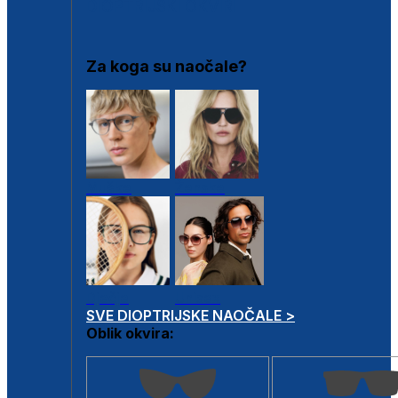
DIOPTRIJSKI OKVIRI
Za koga su naočale?
Muške
Ženske
Dječje
Unisex
SVE DIOPTRIJSKE NAOČALE >
Oblik okvira: