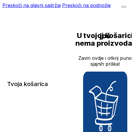
Preskoči na glavni sadržaj
Preskoči na podnožje
U tvojoj košarici još
nema proizvoda
Zaviri ovdje i otkrij puno
sjajnih prilika!
Tvoja košarica