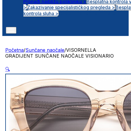
Pronađi najbližu polikliniku >
Besplatna kontrola 
>
Zakazivanje specijalističkog pregleda >
Bespla
Otvorena radna mjesta
kontrola sluha >
Početna
/
Sunčane naočale
/
VISORNELLA
GRADIJENT SUNČANE NAOČALE VISIONARIO
🔍