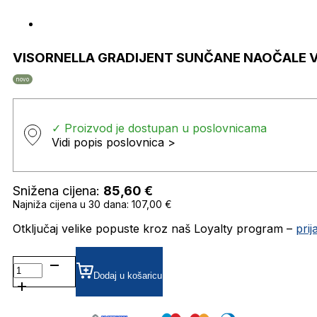
VISORNELLA GRADIJENT SUNČANE NAOČALE V
novo
✓ Proizvod je dostupan u poslovnicama
Vidi popis poslovnica >
Snižena cijena:
85,60
€
Najniža cijena u 30 dana: 107,00 €
Otključaj velike popuste kroz naš Loyalty program –
pri
VISORNELLA
GRADIJENT SUNČANE
Dodaj u košaricu
NAOČALE
VISIONARIO