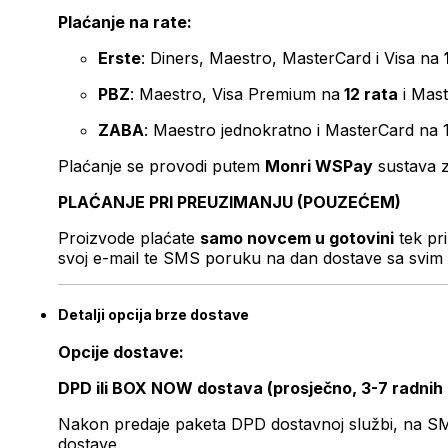
Plaćanje na rate:
Erste
: Diners, Maestro, MasterCard i Visa na
PBZ
: Maestro, Visa Premium na
12 rata
i Mas
ZABA
: Maestro jednokratno i MasterCard na 
Plaćanje se provodi putem
Monri WSPay
sustava z
PLAĆANJE PRI PREUZIMANJU (POUZEĆEM)
Proizvode plaćate
samo novcem u gotovini
tek pr
svoj e-mail te SMS poruku na dan dostave sa svim 
Detalji opcija brze dostave
Opcije dostave:
DPD ili BOX NOW dostava (prosječno, 3-7 radnih
Nakon predaje paketa DPD dostavnoj službi, na SMS 
dostave.