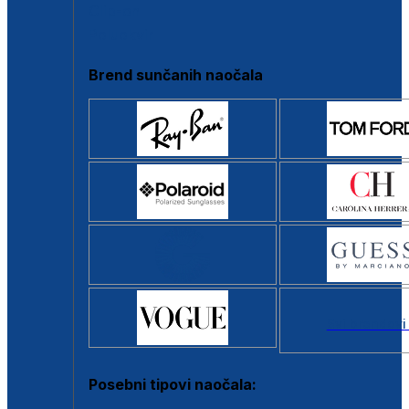
Clip-on
Poluokvir
Brend sunčanih naočala
Svi brendovi
Posebni tipovi naočala: