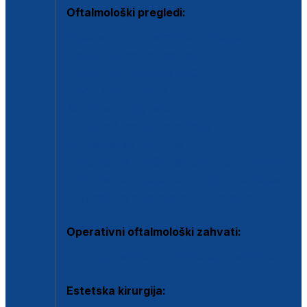
Oftalmološki pregledi:
Specijalistički oftalmološki pregled
Pregled za kontaktne leće
Pregled vidnog polja (OCT)
Dječja oftalmologija
Kontrola očnog tlaka
Drugo mišljenje oftalmologa
Retinološka ambulanta
Dijagnostika i liječenje upalnih očnih bolesti
Dijagnostika i liječenje glaukomske bolesti
Dijagnostika sive mrene ili katarakte
Operativni oftalmološki zahvati:
Ultrazvučna operacija mrene ili katarakta
Estetska kirurgija: