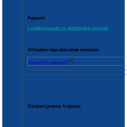
Poklon bonovi
Popusti
Loyalty popusti na dioptrijske naočale
Outlet dioptrijskih naočala
Virtualno isprobavanje naočala:
Virtualno ogledalo
KONTAKTNE LEĆE I OTOPINE
Odaberi prema trajanju:
Jednodnevne leće
Mjesečne leće