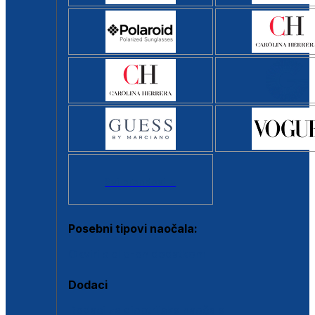
Svi brendovi >
Posebni tipovi naočala:
Okviri s clip-on dodatkom
Dodaci
Dodaci za dioptrijske naočale